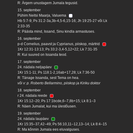
R: Ärgem unustagem Jumala tegusid.
15. september
Pühim Neitsi Maarja, Valuema
Hb 5:7-9; Ps 31:2-3a,3b-4,5-6,15-16; Jh 19:25-27 või Lk
2:33-35
R: Päästa mind, Issand, Sinu kindla armastuses.
16. september
p-d Cornelius, paavst ja Cyprianus, piiskop, märtrid
1Kr 12:31-13:13; Ps 33:2-3,4-5,12+22; Lk 7:31-35
R: Kui suured on Issanda teod.
17. september
24. nädala neljapäev
1Kr 15:1-11; Ps 118:1-2,16ab+17,28; Lk 7:36-50
R: Tänage Issanda, sest Tema on hea.
või v: p. Roberto Bellarmino, piiskop ja Kiriku doktor
18. september
r 24. nädala reede
1Kr 15:12–20; Ps 17:1bcde,6–7,8b+15; Lk 8:1–3
R: Näen Jumalat, kui ma ülestõusen.
19. september
24. nädala laupäev
1Kr 15:35–37,42–49; Ps 56:10,11–12,13–14; Lk 8:4–15
R: Ma kõnnin Jumala ees eluvalguses.