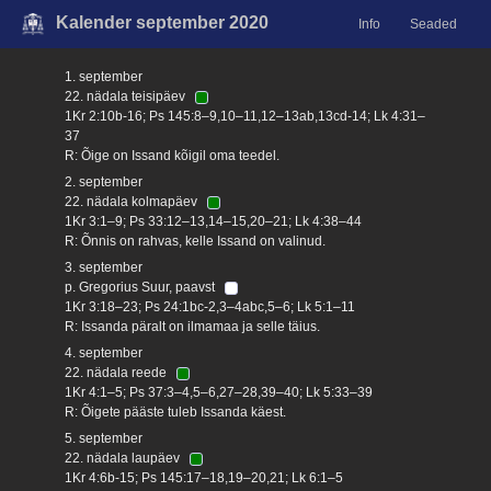
Kalender september 2020
Info
Seaded
1. september
22. nädala teisipäev
1Kr 2:10b-16; Ps 145:8–9,10–11,12–13ab,13cd-14; Lk 4:31–
37
R: Õige on Issand kõigil oma teedel.
2. september
22. nädala kolmapäev
1Kr 3:1–9; Ps 33:12–13,14–15,20–21; Lk 4:38–44
R: Õnnis on rahvas, kelle Issand on valinud.
3. september
p. Gregorius Suur, paavst
1Kr 3:18–23; Ps 24:1bc-2,3–4abc,5–6; Lk 5:1–11
R: Issanda päralt on ilmamaa ja selle täius.
4. september
22. nädala reede
1Kr 4:1–5; Ps 37:3–4,5–6,27–28,39–40; Lk 5:33–39
R: Õigete pääste tuleb Issanda käest.
5. september
22. nädala laupäev
1Kr 4:6b-15; Ps 145:17–18,19–20,21; Lk 6:1–5