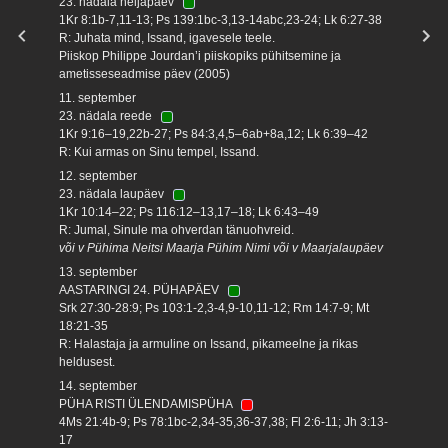
23. nädala neljapäev
1Kr 8:1b-7,11-13; Ps 139:1bc-3,13-14abc,23-24; Lk 6:27-38
R: Juhata mind, Issand, igavesele teele.
Piiskop Philippe Jourdan’i piiskopiks pühitsemine ja
ametisseseadmise päev (2005)
11. september
23. nädala reede
1Kr 9:16–19,22b-27; Ps 84:3,4,5–6ab+8a,12; Lk 6:39–42
R: Kui armas on Sinu tempel, Issand.
12. september
23. nädala laupäev
1Kr 10:14–22; Ps 116:12–13,17–18; Lk 6:43–49
R: Jumal, Sinule ma ohverdan tänuohvreid.
või v Pühima Neitsi Maarja Pühim Nimi või v Maarjalaupäev
13. september
AASTARINGI 24. PÜHAPÄEV
Srk 27:30-28:9; Ps 103:1-2,3-4,9-10,11-12; Rm 14:7-9; Mt
18:21-35
R: Halastaja ja armuline on Issand, pikameelne ja rikas
heldusest.
14. september
PÜHA RISTI ÜLENDAMISPÜHA
4Ms 21:4b-9; Ps 78:1bc-2,34-35,36-37,38; Fl 2:6-11; Jh 3:13-
17