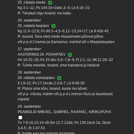
25. nädala reede
Kg 3:1–11; Ps 144:1b+2abc,3–4; Lk 9:18–22
R: Tänatud olgu Issand, mu kalju.
26. september
25. nädala laupäev
Kg 11:9–12:8; Ps 90:3–4,5–6,12–13,14+17; Lk 9:43b-45
R: Issand, Sina oled meile eluasemeks põlvest põlve.
või p p-d Cosmas ja Damianus, märtrid või v Maarjalaupäev
27. september
AASTARINGI 26. PÜHAPÄEV
Hs 18:25–28; Ps 25:4bc-5,6–7,8–9; Fl 2:1–11; Mt 21:28–32
R: Tuleta meelde, Issand, oma halastust ja heldust.
28. september
26. nädala esmaspäev
Ii 1:6-22; Ps 17:1bcde,2-3,6-7; Lk 9:46-50
R: Pööra oma kõrv, Issand, kuule mu kõnet.
või p p. Václav, märter või p p-d Lorenzo Ruiz ja kaaslased,
märtrid
29. september
PEAINGLID MIIKAEL, GABRIEL, RAAFAEL, KIRIKUPÜHA
Tn 7:9-10,13-14 või Ilm 12,7-12ab; Ps 138:1bcd-2a, 2bcd-
3,4-5; Jh 1:47-51
R: Inglite ees ma mängin Issandale.