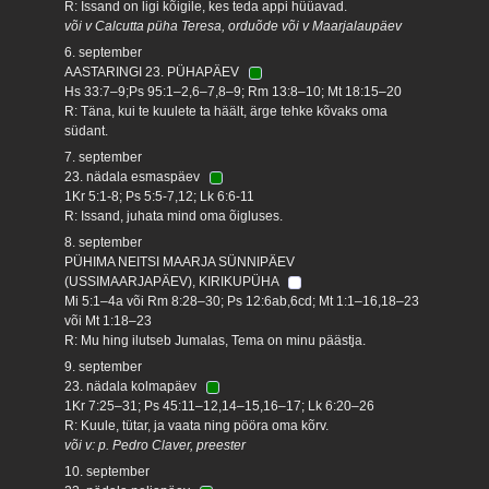
R: Issand on ligi kõigile, kes teda appi hüüavad.
või v Calcutta püha Teresa, orduõde või v Maarjalaupäev
6. september
AASTARINGI 23. PÜHAPÄEV
Hs 33:7–9;Ps 95:1–2,6–7,8–9; Rm 13:8–10; Mt 18:15–20
R: Täna, kui te kuulete ta häält, ärge tehke kõvaks oma
südant.
7. september
23. nädala esmaspäev
1Kr 5:1-8; Ps 5:5-7,12; Lk 6:6-11
R: Issand, juhata mind oma õigluses.
8. september
PÜHIMA NEITSI MAARJA SÜNNIPÄEV
(USSIMAARJAPÄEV), KIRIKUPÜHA
Mi 5:1–4a või Rm 8:28–30; Ps 12:6ab,6cd; Mt 1:1–16,18–23
või Mt 1:18–23
R: Mu hing ilutseb Jumalas, Tema on minu päästja.
9. september
23. nädala kolmapäev
1Kr 7:25–31; Ps 45:11–12,14–15,16–17; Lk 6:20–26
R: Kuule, tütar, ja vaata ning pööra oma kõrv.
või v: p. Pedro Claver, preester
10. september