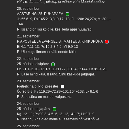
või v p. Januarius, piiskop ja märter või v Maarjalaupäev
20. september
AASTARINGI 25. PÜHAPÄEV
Js 55:6–9; Ps 145:2–3,8–9,17–18; Fl 1:20c-24,27a; Mt 20:1–
16a
R: Issand on ligi kõigile, kes Teda appi hüüavad.
21. september
P. APOSTEL JA EVANGELIST MATTEUS, KIRIKUPÜHA
Ef 4:1-7,11-13; Ps 19:2-3,4-5; Mt 9:9-13
R: Üle kogu ilmamaa käib nende kõla.
22. september
25. nädala teisipäev
Õp 21:1–6,10–13; Ps 119:1+27,30+34,35+44; Lk 8:19–21
R: Lase mind käia, Issand, Sinu käskude jalgrajal.
23. september
Pietrelcina p. Pio, preester
Õp 30:5-9; Ps 119:29+72,89+101,104+163; Lk 9:1-6
R: Sinu sõna on mu teel valguseks.
24. september
25. nädala neljapäev
Kg 1:2–11; Ps 90:3–4,5–6,12–13,14+17; Lk 9:7–9
R: Issand, Sina oled meile eluasemeks põlvest põlve.
25. september