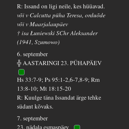
R: Issand on ligi neile, kes hüüavad.
või v Calcutta püha Teresa, orduõde
või v Maarjalaupäev
† isa Łuniewski SChr Aleksander
(1941, Szumowo)
6. september
╬ AASTARINGI 23. PÜHAPÄEV
Hs 33:7-9; Ps 95:1-2,6-7,8-9; Rm
13:8-10; Mt 18:15-20
R: Kuulge täna Issandat ärge tehke
südant kõvaks.
7. september
23. nädala esmaspäev