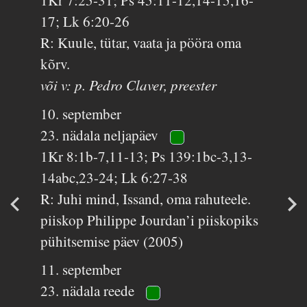
1Kr 7:25-31; Ps 45:11-12,14-15,16-
17; Lk 6:20-26
R: Kuule, tütar, vaata ja pööra oma
kõrv.
või v: p. Pedro Claver, preester
10. september
23. nädala neljapäev
1Kr 8:1b-7,11-13; Ps 139:1bc-3,13-
14abc,23-24; Lk 6:27-38
R: Juhi mind, Issand, oma rahuteele.
piiskop Philippe Jourdan’i piiskopiks
pühitsemise päev (2005)
11. september
23. nädala reede