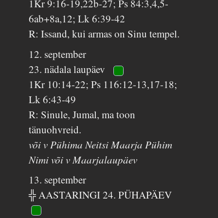
1Kr 9:16-19,22b-27; Ps 84:3,4,5-
6ab+8a,12; Lk 6:39-42
R: Issand, kui armas on Sinu tempel.
12. september
23. nädala laupäev
1Kr 10:14-22; Ps 116:12-13,17-18;
Lk 6:43-49
R: Sinule, Jumal, ma toon
tänuohvreid.
või v Pühima Neitsi Maarja Pühim
Nimi või v Maarjalaupäev
13. september
╬ AASTARINGI 24. PÜHAPÄEV