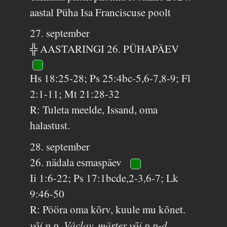
aastal Püha Isa Franciscuse poolt
27. september
╬ AASTARINGI 26. PÜHAPÄEV
Hs 18:25-28; Ps 25:4bc-5,6-7,8-9; Fl
2:1-11; Mt 21:28-32
R: Tuleta meelde, Issand, oma
halastust.
28. september
26. nädala esmaspäev
Ii 1:6-22; Ps 17:1bcde,2-3,6-7; Lk
9:46-50
R: Pööra oma kõrv, kuule mu kõnet.
või p p. Václav, märter või p p-d