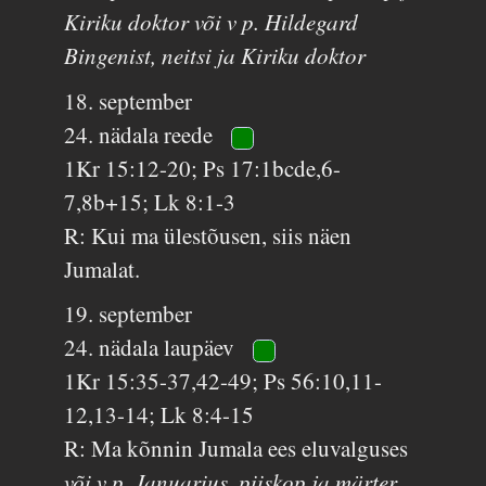
Kiriku doktor või v p. Hildegard
Bingenist, neitsi ja Kiriku doktor
18. september
24. nädala reede
1Kr 15:12-20; Ps 17:1bcde,6-
7,8b+15; Lk 8:1-3
R: Kui ma ülestõusen, siis näen
Jumalat.
19. september
24. nädala laupäev
1Kr 15:35-37,42-49; Ps 56:10,11-
12,13-14; Lk 8:4-15
R: Ma kõnnin Jumala ees eluvalguses
või v p. Januarius, piiskop ja märter