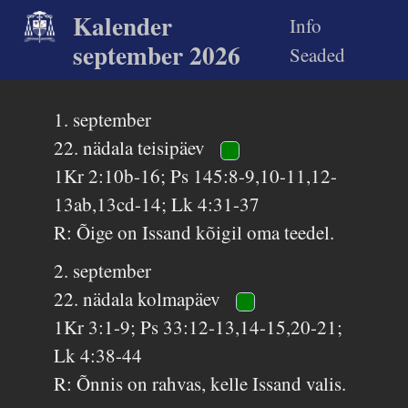
Kalender
Info
september 2026
Seaded
1. september
22. nädala teisipäev
1Kr 2:10b-16; Ps 145:8-9,10-11,12-
13ab,13cd-14; Lk 4:31-37
R: Õige on Issand kõigil oma teedel.
2. september
22. nädala kolmapäev
1Kr 3:1-9; Ps 33:12-13,14-15,20-21;
Lk 4:38-44
R: Õnnis on rahvas, kelle Issand valis.