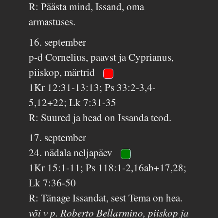
R: Päästa mind, Issand, oma
armastuses.
16. september
p-d Cornelius, paavst ja Cyprianus,
piiskop, märtrid
1Kr 12:31-13:13; Ps 33:2-3,4-
5,12+22; Lk 7:31-35
R: Suured ja head on Issanda teod.
17. september
24. nädala neljapäev
1Kr 15:1-11; Ps 118:1-2,16ab+17,28;
Lk 7:36-50
R: Tänage Issandat, sest Tema on hea.
või v p. Roberto Bellarmino, piiskop ja