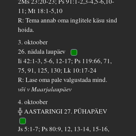
2Ms 23:20-23; Ps 91:1-2,3-4,5-6,10-
11; Mt 18:1-5,10
R: Tema annab oma inglitele käsu sind
hoida.
3. oktoober
26. nädala laupäev
Ii 42:1-3, 5-6, 12-17; Ps 119:66, 71,
75, 91, 125, 130; Lk 10:17-24
R: Lase oma pale valgustada mind.
või v Maarjalaupäev
4. oktoober
╬ AASTARINGI 27. PÜHAPÄEV
Js 5:1-7; Ps 80:9, 12, 13-14, 15-16,