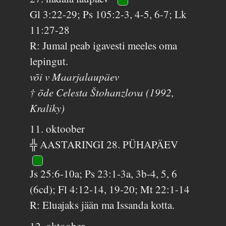
Gl 3:22-29; Ps 105:2-3, 4-5, 6-7; Lk
11:27-28
R: Jumal peab igavesti meeles oma
lepingut.
või v Maarjalaupäev
† õde Celesta Štohanzlova (1992,
Kraliky)
11. oktoober
╬ AASTARINGI 28. PÜHAPÄEV
Js 25:6-10a; Ps 23:1-3a, 3b-4, 5, 6
(6cd); Fl 4:12-14, 19-20; Mt 22:1-14
R: Eluajaks jään ma Issanda kotta.
12. oktoober