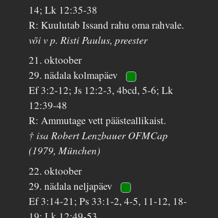
14; Lk 12:35-38
R: Kuulutab Issand rahu oma rahvale.
või v p. Risti Paulus, preester
21. oktoober
29. nädala kolmapäev
Ef 3:2-12; Js 12:2-3, 4bcd, 5-6; Lk
12:39-48
R: Ammutage vett päästeallikaist.
† isa Robert Lenzbauer OFMCap
(1979, München)
22. oktoober
29. nädala neljapäev
Ef 3:14-21; Ps 33:1-2, 4-5, 11-12, 18-
19; Lk 12:49-53