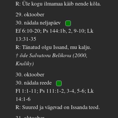
R: Üle kogu ilmamaa käib nende kõla.
29. oktoober
30. nädala neljapäev
Ef 6:10-20; Ps 144:1b, 2, 9-10; Lk
13:31-35
R: Tänatud olgu Issand, mu kalju.
† õde Salvatora Belikova (2000,
Kraliky)
30. oktoober
30. nädala reede
Fl 1:1-11; Ps 111:1-2, 3-4, 5-6; Lk
14:1-6
R: Suured ja vägevad on Issanda teod.
31. oktoober