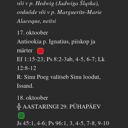
või v p. Hedwig (Jadwiga Śląska),
orduõde või v p. Marguerite-Marie
Alacoque, neitsi
17. oktoober
Antiookia p. Ignatius, piiskop ja
märter
Ef 1:15-23; Ps 8:2-3ab, 4-5, 6-7; Lk
12:8-12
R: Sinu Poeg valitseb Sinu loodut,
Issand.
18. oktoober
╬ AASTARINGI 29. PÜHAPÄEV
Js 45:1, 4-6; Ps 96:1, 3, 4-5, 7-8, 9-10