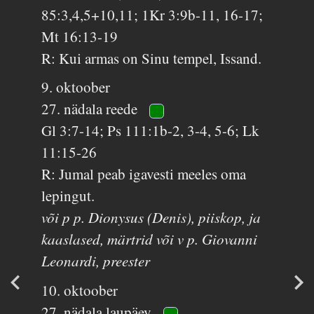
85:3,4,5+10,11; 1Kr 3:9b-11, 16-17;
Mt 16:13-19
R: Kui armas on Sinu tempel, Issand.
9. oktoober
27. nädala reede
Gl 3:7-14; Ps 111:1b-2, 3-4, 5-6; Lk
11:15-26
R: Jumal peab igavesti meeles oma
lepingut.
või p p. Dionysus (Denis), piiskop, ja
kaaslased, märtrid või v p. Giovanni
Leonardi, preester
10. oktoober
27. nädala laupäev