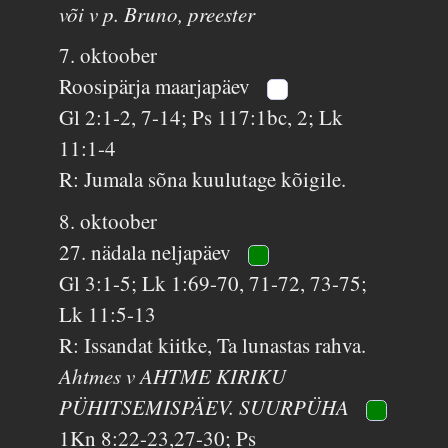
või v p. Bruno, preester
7. oktoober
Roosipärja maarjapäev
Gl 2:1-2, 7-14; Ps 117:1bc, 2; Lk
11:1-4
R: Jumala sõna kuulutage kõigile.
8. oktoober
27. nädala neljapäev
Gl 3:1-5; Lk 1:69-70, 71-72, 73-75;
Lk 11:5-13
R: Issandat kiitke, Ta lunastas rahva.
Ahtmes v AHTME KIRIKU
PÜHITSEMISPÄEV. SUURPÜHA
1Kn 8:22-23,27-30; Ps