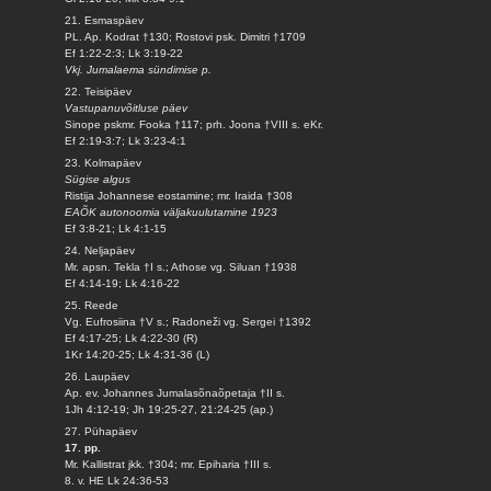
21. Esmaspäev
PL. Ap. Kodrat †130; Rostovi psk. Dimitri †1709
Ef 1:22-2:3; Lk 3:19-22
Vkj. Jumalaema sündimise p.
22. Teisipäev
Vastupanuvõitluse päev
Sinope pskmr. Fooka †117; prh. Joona †VIII s. eKr.
Ef 2:19-3:7; Lk 3:23-4:1
23. Kolmapäev
Sügise algus
Ristija Johannese eostamine; mr. Iraida †308
EAÕK autonoomia väljakuulutamine 1923
Ef 3:8-21; Lk 4:1-15
24. Neljapäev
Mr. apsn. Tekla †I s.; Athose vg. Siluan †1938
Ef 4:14-19; Lk 4:16-22
25. Reede
Vg. Eufrosiina †V s.; Radoneži vg. Sergei †1392
Ef 4:17-25; Lk 4:22-30 (R)
1Kr 14:20-25; Lk 4:31-36 (L)
26. Laupäev
Ap. ev. Johannes Jumalasõnaõpetaja †II s.
1Jh 4:12-19; Jh 19:25-27, 21:24-25 (ap.)
27. Pühapäev
17. pp.
Mr. Kallistrat jkk. †304; mr. Epiharia †III s.
8. v. HE Lk 24:36-53