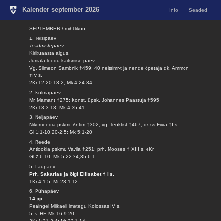
Kalender september 2026
Info
Seaded
SEPTEMBER / mihklikuu
1. Teisipäev
Teadmistepäev
Kirikuaasta algus.
Jumala loodu kaitsmise päev.
Vg. Siimeon Sambnik †459; 40 neitsimr-t ja nende õpetaja dk. Ammon
†IV s.
2Kr 12:20-13:2; Mk 4:24-34
2. Kolmapäev
Mr. Mamant †275; Konst. üpsk. Johannes Paastuja †595
2Kr 13:3-13; Mk 4:35-41
3. Neljapäev
Nikomeedia pskmr. Antim †302; vg. Teoktist †467; dk-ss Fiiva †I s.
Gl 1:1-10,20-2:5; Mk 5:1-20
4. Reede
Antiookia pskmr. Vavila †251; prh. Mooses † XIII s. eKr
Gl 2:6-10; Mk 5:22-24,35-6:1
5. Laupäev
Prh. Sakarias ja õigl Eliisabet † I s.
1Kr 4:1-5; Mt 23:1-12
6. Pühapäev
14.pp.
Peaingel Miikaeli imetegu Kolossas IV s.
5. v. HE Mk 16:9-20
2Kr 1:21-2:4; Mt 22:1-14