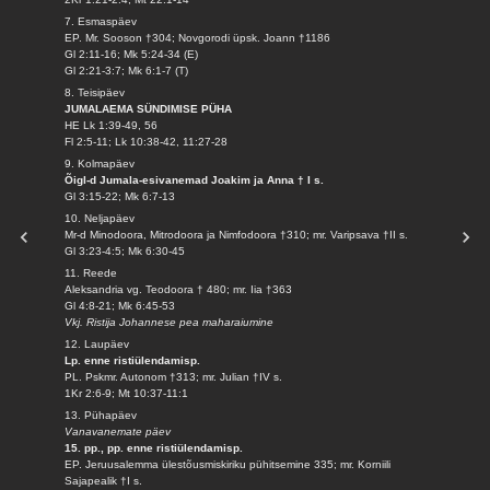
7. Esmaspäev
EP. Mr. Sooson †304; Novgorodi üpsk. Joann †1186
Gl 2:11-16; Mk 5:24-34 (E)
Gl 2:21-3:7; Mk 6:1-7 (T)
8. Teisipäev
JUMALAEMA SÜNDIMISE PÜHA
HE Lk 1:39-49, 56
Fl 2:5-11; Lk 10:38-42, 11:27-28
9. Kolmapäev
Õigl-d Jumala-esivanemad Joakim ja Anna † I s.
Gl 3:15-22; Mk 6:7-13
10. Neljapäev
Mr-d Minodoora, Mitrodoora ja Nimfodoora †310; mr. Varipsava †II s.
Gl 3:23-4:5; Mk 6:30-45
11. Reede
Aleksandria vg. Teodoora † 480; mr. Iia †363
Gl 4:8-21; Mk 6:45-53
Vkj. Ristija Johannese pea maharaiumine
12. Laupäev
Lp. enne ristiülendamisp.
PL. Pskmr. Autonom †313; mr. Julian †IV s.
1Kr 2:6-9; Mt 10:37-11:1
13. Pühapäev
Vanavanemate päev
15. pp., pp. enne ristiülendamisp.
EP. Jeruusalemma ülestõusmiskiriku pühitsemine 335; mr. Korniili
Sajapealik †I s.