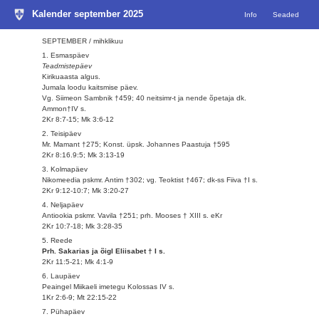
Kalender september 2025
Info
Seaded
SEPTEMBER / mihklikuu
1. Esmaspäev
Teadmistepäev
Kirikuaasta algus.
Jumala loodu kaitsmise päev.
Vg. Siimeon Sambnik †459; 40 neitsimr-t ja nende õpetaja dk.
Ammon†IV s.
2Kr 8:7-15; Mk 3:6-12
2. Teisipäev
Mr. Mamant †275; Konst. üpsk. Johannes Paastuja †595
2Kr 8:16.9:5; Mk 3:13-19
3. Kolmapäev
Nikomeedia pskmr. Antim †302; vg. Teoktist †467; dk-ss Fiiva †I s.
2Kr 9:12-10:7; Mk 3:20-27
4. Neljapäev
Antiookia pskmr. Vavila †251; prh. Mooses † XIII s. eKr
2Kr 10:7-18; Mk 3:28-35
5. Reede
Prh. Sakarias ja õigl Eliisabet † I s.
2Kr 11:5-21; Mk 4:1-9
6. Laupäev
Peaingel Miikaeli imetegu Kolossas IV s.
1Kr 2:6-9; Mt 22:15-22
7. Pühapäev