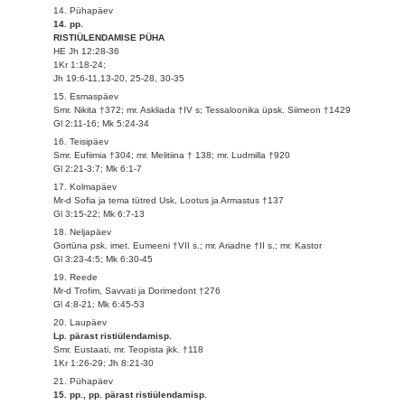
14. Pühapäev
14. pp.
RISTIÜLENDAMISE PÜHA
HE Jh 12:28-36
1Kr 1:18-24;
Jh 19:6-11,13-20, 25-28, 30-35
15. Esmaspäev
Smr. Nikita †372; mr. Askliada †IV s; Tessaloonika üpsk. Siimeon †1429
Gl 2:11-16; Mk 5:24-34
16. Teisipäev
Smr. Eufiimia †304; mr. Melitiina † 138; mr. Ludmilla †920
Gl 2:21-3:7; Mk 6:1-7
17. Kolmapäev
Mr-d Sofia ja tema tütred Usk, Lootus ja Armastus †137
Gl 3:15-22; Mk 6:7-13
18. Neljapäev
Gortüna psk. imet. Eumeeni †VII s.; mr. Ariadne †II s.; mr. Kastor
Gl 3:23-4:5; Mk 6:30-45
19. Reede
Mr-d Trofim, Savvati ja Dorimedont †276
Gl 4:8-21; Mk 6:45-53
20. Laupäev
Lp. pärast ristiülendamisp.
Smr. Eustaati, mr. Teopista jkk. †118
1Kr 1:26-29; Jh 8:21-30
21. Pühapäev
15. pp., pp. pärast ristiülendamisp.