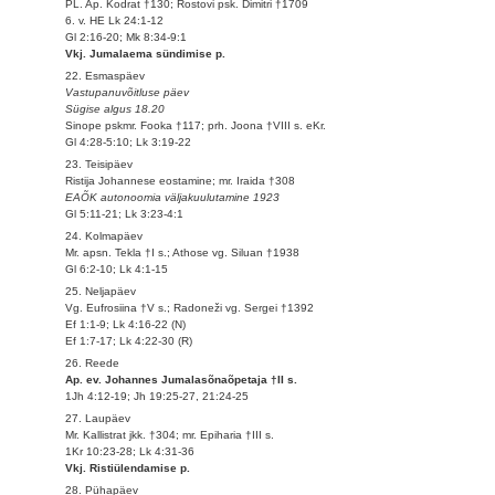
PL. Ap. Kodrat †130; Rostovi psk. Dimitri †1709
6. v. HE Lk 24:1-12
Gl 2:16-20; Mk 8:34-9:1
Vkj. Jumalaema sündimise p.
22. Esmaspäev
Vastupanuvõitluse päev
Sügise algus 18.20
Sinope pskmr. Fooka †117; prh. Joona †VIII s. eKr.
Gl 4:28-5:10; Lk 3:19-22
23. Teisipäev
Ristija Johannese eostamine; mr. Iraida †308
EAÕK autonoomia väljakuulutamine 1923
Gl 5:11-21; Lk 3:23-4:1
24. Kolmapäev
Mr. apsn. Tekla †I s.; Athose vg. Siluan †1938
Gl 6:2-10; Lk 4:1-15
25. Neljapäev
Vg. Eufrosiina †V s.; Radoneži vg. Sergei †1392
Ef 1:1-9; Lk 4:16-22 (N)
Ef 1:7-17; Lk 4:22-30 (R)
26. Reede
Ap. ev. Johannes Jumalasõnaõpetaja †II s.
1Jh 4:12-19; Jh 19:25-27, 21:24-25
27. Laupäev
Mr. Kallistrat jkk. †304; mr. Epiharia †III s.
1Kr 10:23-28; Lk 4:31-36
Vkj. Ristiülendamise p.
28. Pühapäev