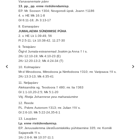
Vanavanemate päev
13. pp., pp. enne ristiülendamisp.
EP. Mr. Sooson †304; Novgorodi üpsk. Joann †1186
4. v. HE Mk 16:1-8
Gl 6:11-18; Jh 3:13-17
8. Esmaspäev
JUMALAEMA SÜNDIMISE PÜHA
2. v. HE Lk 1:39-49, 56
Fl 2:5-11; Lk 10:38-42, 11:27-30
9. Teisipäev
Õigl-d Jumala-esivanemad Joakim ja Anna † I s.
2Kr 12:10-19; Mk 4:10-23 (E)
2Kr 12:20-13:2; Mk 4:24-34 (T)
10. Kolmapäev
Mr-d Minodoora, Mitrodoora ja Nimfodoora †310; mr. Varipsava †II s.
2Kr 13:3-13; Mk 4:35-41
11. Neljapäev
Aleksandria vg. Teodoora † 480; mr. Iia †363
Gl 1:1-10,20-2:5; Mk 5:1-20
Vkj. Ristija Johannese pea maharaiumine
12. Reede
PL. Pskmr. Autonom †313; mr. Julian †IV s.
Gl 2:6-10; Mk 5:22-24,35-6:1
13. Laupäev
Lp. enne ristiülendamisp.
EP. Jeruusalemma ülestõusmiskiriku pühitsemine 335; mr. Korniili
Sajapealik †I s.
1Kr 2:6-9; Mt 10:37-11:1