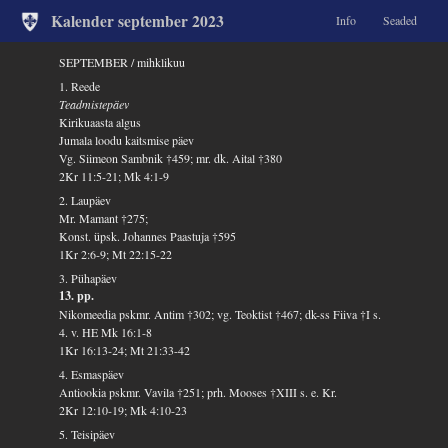
Kalender september 2023
Info
Seaded
SEPTEMBER / mihklikuu
1. Reede
Teadmistepäev
Kirikuaasta algus
Jumala loodu kaitsmise päev
Vg. Siimeon Sambnik †459; mr. dk. Aital †380
2Kr 11:5-21; Mk 4:1-9
2. Laupäev
Mr. Mamant †275;
Konst. üpsk. Johannes Paastuja †595
1Kr 2:6-9; Mt 22:15-22
3. Pühapäev
13. pp.
Nikomeedia pskmr. Antim †302; vg. Teoktist †467; dk-ss Fiiva †I s.
4. v. HE Mk 16:1-8
1Kr 16:13-24; Mt 21:33-42
4. Esmaspäev
Antiookia pskmr. Vavila †251; prh. Mooses †XIII s. e. Kr.
2Kr 12:10-19; Mk 4:10-23
5. Teisipäev