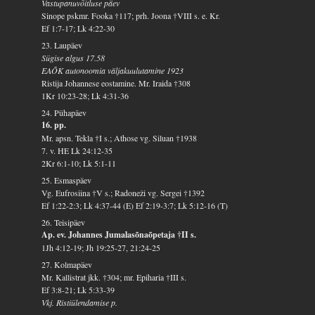
Vastupanuvõitluse päev
Sinope pskmr. Fooka †117; prh. Joona †VIII s. e. Kr.
Ef 1:7-17; Lk 4:22-30
23. Laupäev
Sügise algus 17.58
EAÕK autonoomia väljakuulutamine 1923
Ristija Johannese eostamine. Mr. Iraida †308
1Kr 10:23-28; Lk 4:31-36
24. Pühapäev
16. pp.
Mr. apsn. Tekla †I s.; Athose vg. Siluan †1938
7. v. HE Lk 24:12-35
2Kr 6:1-10; Lk 5:1-11
25. Esmaspäev
Vg. Eufrosiina †V s.; Radoneži vg. Sergei †1392
Ef 1:22-2:3; Lk 4:37-44 (E) Ef 2:19-3:7; Lk 5:12-16 (T)
26. Teisipäev
Ap. ev. Johannes Jumalasõnaõpetaja †II s.
1Jh 4:12-19; Jh 19:25-27, 21:24-25
27. Kolmapäev
Mr. Kallistrat jkk. †304; mr. Epiharia †III s.
Ef 3:8-21; Lk 5:33-39
Vkj. Ristiülendamise p.