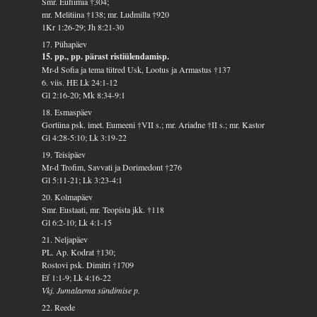
Smr. Eufiimia †304;
mr. Melitiina †138; mr. Ludmilla †920
1Kr 1:26-29; Jh 8:21-30
17. Pühapäev
15. pp., pp. pärast ristiülendamisp.
Mr-d Sofia ja tema tütred Usk, Lootus ja Armastus †137
6. viis. HE Lk 24:1-12
Gl 2:16-20; Mk 8:34-9:1
18. Esmaspäev
Gortüna psk. imet. Eumeeni †VII s.; mr. Ariadne †II s.; mr. Kastor
Gl 4:28-5:10; Lk 3:19-22
19. Teisipäev
Mr-d Trofim, Savvati ja Dorimedont †276
Gl 5:11-21; Lk 3:23-4:1
20. Kolmapäev
Smr. Eustaati, mr. Teopista jkk. †118
Gl 6:2-10; Lk 4:1-15
21. Neljapäev
PL. Ap. Kodrat †130;
Rostovi psk. Dimitri †1709
Ef 1:1-9; Lk 4:16-22
Vkj. Jumalaema sündimise p.
22. Reede