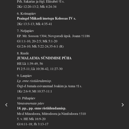
Prh. Sakarias ja õigl. Eliisabet †I s.
2Kr 12:20-13:2; Mk 4:24-34
6. Kolmapäev
Peaingel Miikaeli imetegu Kolossas IV s.
2Kr 13:3-13; Mk 4:35-41
7. Neljapäev
EP. Mr. Sooson †304; Novgorodi üpsk. Joann †1186
Gl 1:1-10, 20-2:5; Mk 5:1-20
Gl 2:6-10; Mk 5:22-24,35-6:1 (R)
8. Reede
JUMALAEMA SÜNDIMISE PÜHA
HE Lk 1:39-49, 56
Fl 2:5-11; Lk 10:38-42, 11:27-30
9. Laupäev
Lp. enne ristiülendamisp.
Õigl-d Jumala esivanemad Joakim ja Anna †I s.
1Kr 2:6-9; Mt 10:37-11:1
10. Pühapäev
Vanavanemate päev
14. pp., pp. enne ristiülendamisp.
Mr-d Minodoora, Mitrodoora ja Nimfodoora †310
5. v. HE Mk 16:9-20
Gl 6:11-18; Jh 3:13-17