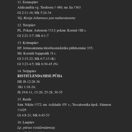
11. Esmaspäev
Aleksandria vg. Teodoora † 480; mr. Iia †363
Gl 2:11-16; Mk 5:24-34
Vkj. Ristija Johannese pea maharaiumine
12. Teisipäev
PL. Pskmr. Autonom †313; pskmr. Kornut †III s.
Gl 2:21-3:7; Mk 6:1-7
13. Kolmapäev
EP. Jeruusalemma ülestõusmiskiriku pühitsemine 335;
Mr. Korniili Sajapealik †I s.
Gl 3:15-22; Mk 6:7-13 (K)
Gl 3:23-4:5; Mk 6:30-45 (N)
14. Neljapäev
RISTIÜLENDAMISE PÜHA
HE Jh 12:28-36
1Kr 1:18-24;
Jh 19:6-11, 13-20, 25-28, 30-35
15. Reede
Smr. Nikita †372; mr. Askliada †IV s.; Tessaloonika üpsk. Siimeon
†1429
Gl 4:8-21; Mk 6:45-53
16. Laupäev
Lp. pärast ristiülendamisp.