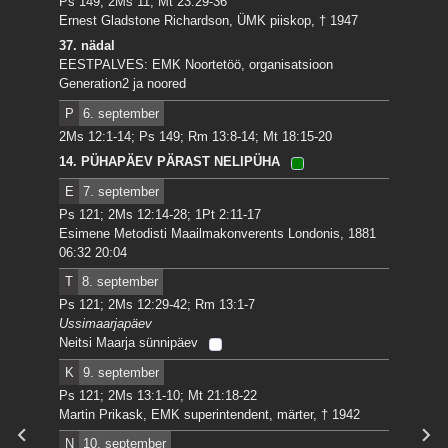
Ps 149; 2Ms 11; Mt 23:29-36
Ernest Gladstone Richardson, ÜMK piiskop, † 1947
37. nädal
EESTPALVES: EMK Noortetöö, organisatsioon
Generation2 ja noored
P
6. september
2Ms 12:1-14; Ps 149; Rm 13:8-14; Mt 18:15-20
14. PÜHAPÄEV PÄRAST NELIPÜHA
E
7. september
Ps 121; 2Ms 12:14-28; 1Pt 2:11-17
Esimene Metodisti Maailmakonverents Londonis, 1881
06:32 20:04
T
8. september
Ps 121; 2Ms 12:29-42; Rm 13:1-7
Ussimaarjapäev
Neitsi Maarja sünnipäev
K
9. september
Ps 121; 2Ms 13:1-10; Mt 21:18-22
Martin Prikask, EMK superintendent, märter, † 1942
N
10. september