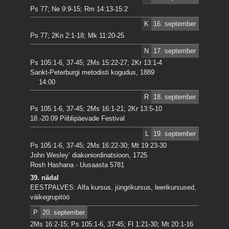
Ps 77; Ne 9:9-15; Rm 14:13-15:2
K
16. september
Ps 77; 2Kn 2:1-18; Mk 11:20-25
N
17. september
Ps 105:1-6, 37-45; 2Ms 15:22-27; 2Kr 13:1-4
Sankt-Peterburgi metodisti kogudus, 1889
14:00
R
18. september
Ps 105:1-6, 37-45; 2Ms 16:1-21; 2Kr 13:5-10
18.-20.09 Piiblipäevade Festival
L
19. september
Ps 105:1-6, 37-45; 2Ms 16:22-30; Mt 19:23-30
John Wesley’ diakoniordinatsioon, 1725
Rosh Hashana - Uusaasta 5781
39. nädal
EESTPALVES: Alfa kursus, jüngrikursus, leerikursused,
väikegrupitöö
P
20. september
2Ms 16:2-15; Ps 105:1-6, 37-45; Fl 1:21-30; Mt 20:1-16