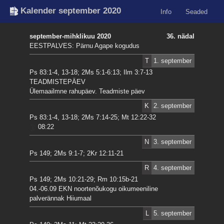
Kalender september 2020
Info
Seaded
september-mihklikuu 2020
36. nädal
EESTPALVES: Pärnu Agape kogudus
T
1. september
Ps 83:1-4, 13-18; 2Ms 5:1-6:13; Ilm 3:7-13
TEADMISTEPÄEV
Ülemaailmne rahupäev. Teadmiste päev
K
2. september
Ps 83:1-4, 13-18; 2Ms 7:14-25; Mt 12:22-32
08:22
N
3. september
Ps 149; 2Ms 9:1-7; 2Kr 12:11-21
R
4. september
Ps 149; 2Ms 10:21-29; Rm 10:15b-21
04.-06.09 EKN noortenõukogu oikumeeniline
palverännak Hiiumaal
L
5. september