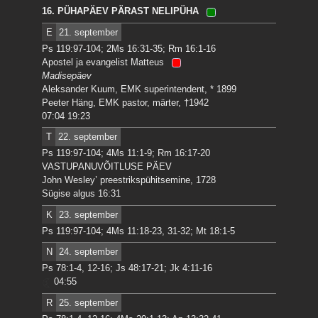
16. PÜHAPÄEV PÄRAST NELIPÜHA
E
21. september
Ps 119:97-104; 2Ms 16:31-35; Rm 16:1-16
Apostel ja evangelist Matteus
Madisepäev
Aleksander Kuum, EMK superintendent, * 1899
Peeter Häng, EMK pastor, märter, †1942
07:04 19:23
T
22. september
Ps 119:97-104; 4Ms 11:1-9; Rm 16:17-20
VASTUPANUVÕITLUSE PÄEV
John Wesley’ preestrikspühitsemine, 1728
Sügise algus 16:31
K
23. september
Ps 119:97-104; 4Ms 11:18-23, 31-32; Mt 18:1-5
N
24. september
Ps 78:1-4, 12-16; Js 48:17-21; Jk 4:11-16
04:55
R
25. september