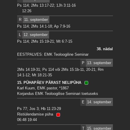
Ps 114; 2Ms 13:17-22; 1Jh 3:11-16
12:26
R
11. september
Ps 114; 2Ms 14:1-18; Ap 7:9-16
L
12. september
Ps 114; 2Ms 15:19-21; Mt 6:7-15
38. nädal
EESTPALVES: EMK Teoloogiline Seminar
P
13. september
2Ms 14:19-31; Ps 114 või 2Ms 15:1b-11, 20-21; Rm
14:1-12; Mt 18:21-35
15. PÜHAPÄEV PÄRAST NELIPÜHA
Karl Kuum, EMK pastor, *1867
Korjandus EMK Teoloogilise Seminari toetuseks
E
14. september
Ps 77; Jos 3; Hb 11:23-29
Ristiülendamise püha
06:48 19:44
T
15. september