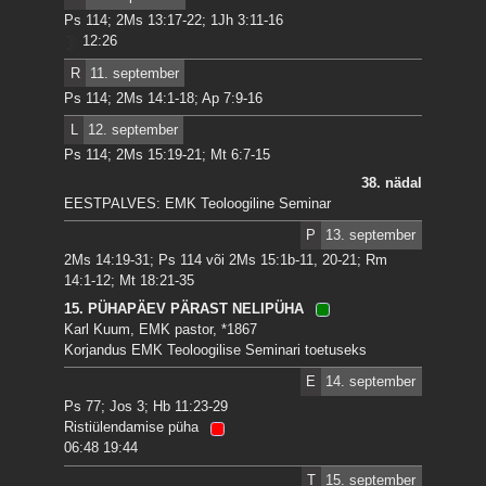
Ps 114; 2Ms 13:17-22; 1Jh 3:11-16
12:26
R
11. september
Ps 114; 2Ms 14:1-18; Ap 7:9-16
L
12. september
Ps 114; 2Ms 15:19-21; Mt 6:7-15
38. nädal
EESTPALVES: EMK Teoloogiline Seminar
P
13. september
2Ms 14:19-31; Ps 114 või 2Ms 15:1b-11, 20-21; Rm
14:1-12; Mt 18:21-35
15. PÜHAPÄEV PÄRAST NELIPÜHA
Karl Kuum, EMK pastor, *1867
Korjandus EMK Teoloogilise Seminari toetuseks
E
14. september
Ps 77; Jos 3; Hb 11:23-29
Ristiülendamise püha
06:48 19:44
T
15. september