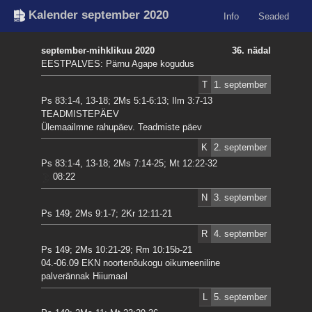
Kalender september 2020
Info
Seaded
september-mihklikuu 2020
36. nädal
EESTPALVES: Pärnu Agape kogudus
T
1. september
Ps 83:1-4, 13-18; 2Ms 5:1-6:13; Ilm 3:7-13
TEADMISTEPÄEV
Ülemaailmne rahupäev. Teadmiste päev
K
2. september
Ps 83:1-4, 13-18; 2Ms 7:14-25; Mt 12:22-32
08:22
N
3. september
Ps 149; 2Ms 9:1-7; 2Kr 12:11-21
R
4. september
Ps 149; 2Ms 10:21-29; Rm 10:15b-21
04.-06.09 EKN noortenõukogu oikumeeniline
palverännak Hiiumaal
L
5. september