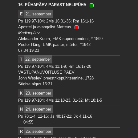
16. PÜHAPÄEV PÄRAST NELIPÜHA
E
21. september
Ps 119:97-104; 2Ms 16:31-35; Rm 16:1-16
Apostel ja evangelist Matteus
Madisepäev
Aleksander Kuum, EMK superintendent, * 1899
Peeter Häng, EMK pastor, märter, †1942
07:04 19:23
T
22. september
Ps 119:97-104; 4Ms 11:1-9; Rm 16:17-20
VASTUPANUVÕITLUSE PÄEV
John Wesley’ preestrikspühitsemine, 1728
Sügise algus 16:31
K
23. september
Ps 119:97-104; 4Ms 11:18-23, 31-32; Mt 18:1-5
N
24. september
Ps 78:1-4, 12-16; Js 48:17-21; Jk 4:11-16
04:55
R
25. september