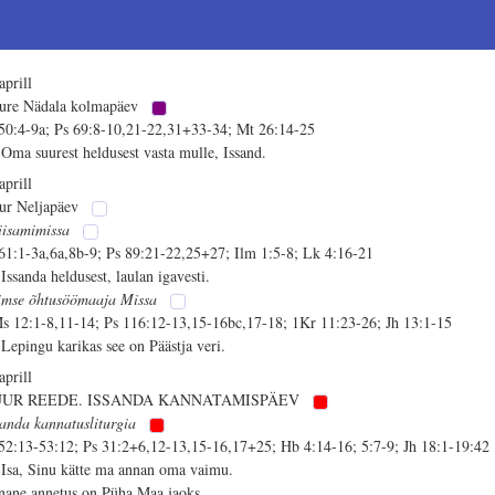
aprill
ure Nädala kolmapäev
 50:4-9a; Ps 69:8-10,21-22,31+33-34; Mt 26:14-25
 Oma suurest heldusest vasta mulle, Issand.
aprill
ur Neljapäev
iisamimissa
 61:1-3a,6a,8b-9; Ps 89:21-22,25+27; Ilm 1:5-8; Lk 4:16-21
 Issanda heldusest, laulan igavesti.
imse õhtusöömaaja Missa
s 12:1-8,11-14; Ps 116:12-13,15-16bc,17-18; 1Kr 11:23-26; Jh 13:1-15
 Lepingu karikas see on Päästja veri.
aprill
UUR REEDE. ISSANDA KANNATAMISPÄEV
sanda kannatusliturgia
 52:13-53:12; Ps 31:2+6,12-13,15-16,17+25; Hb 4:14-16; 5:7-9; Jh 18:1-19:42
 Isa, Sinu kätte ma annan oma vaimu.
nane annetus on Püha Maa jaoks