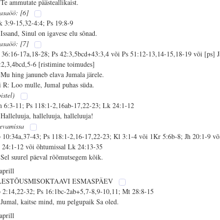
 Te ammutate päästeallikaist.
asaöö: [6]
k 3:9-15,32-4:4; Ps 19:8-9
 Issand, Sinul on igavese elu sõnad.
asaöö: [7]
 36:16-17a,18-28; Ps 42:3,5bcd+43:3,4 või Ps 51:12-13,14-15,18-19 või [ps] J
:2,3,4bcd,5-6 [ristimine toimudes]
 Mu hing januneb elava Jumala järele.
i R: Loo mulle, Jumal puhas süda.
pistel)
 6:3-11; Ps 118:1-2,16ab-17,22-23; Lk 24:1-12
 Halleluuja, halleluuja, halleluuja!
evamissa
 10:34a,37-43; Ps 118:1-2,16-17,22-23; Kl 3:1-4 või 1Kr 5:6b-8; Jh 20:1-9 võ
 24:1-12 või õhtumissal Lk 24:13-35
 Sel suurel päeval rõõmutsegem kõik.
aprill
LESTÕUSMISOKTAAVI ESMASPÄEV
 2:14,22-32; Ps 16:1bc-2ab+5,7-8,9-10,11; Mt 28:8-15
 Jumal, kaitse mind, mu pelgupaik Sa oled.
aprill