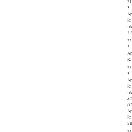
21.
3.
Ap
R:
võ
† 
22.
3.
Ap
R:
23.
3.
Ap
R:
võ
Si
(
Ap
R:
S
24.