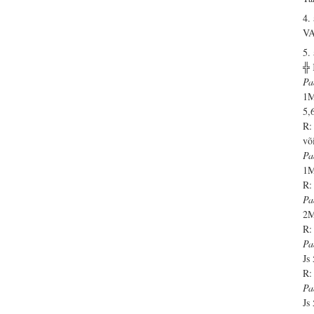
4. 
V
5. 
╬
Pa
1M
5,
R:
võ
Pa
1M
R:
Pa
2M
R:
Pa
Js
R:
Pa
Js