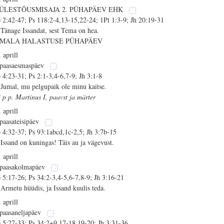
 ÜLESTÕUSMISAJA 2. PÜHAPÄEV EHK
 2:42-47; Ps 118:2-4,13-15,22-24; 1Pt 1:3-9; Jh 20:19-31
 Tänage Issandat, sest Tema on hea.
UMALA HALASTUSE PÜHAPÄEV
 aprill
 paasaesmaspäev
 4:23-31; Ps 2:1-3,4-6,7-9; Jh 3:1-8
 Jumal, mu pelgupaik ole minu kaitse.
i p p. Martinus I, paavst ja märter
 aprill
 paasateisipäev
 4:32-37; Ps 93:1abcd,1c-2,5; Jh 3:7b-15
 Issand on kuningas! Täis au ja vägevust.
 aprill
 paasakolmapäev
 5:17-26; Ps 34:2-3,4-5,6-7,8-9; Jh 3:16-21
 Armetu hüüdis, ja Issand kuulis teda.
 aprill
 paasaneljapäev
 5:27-33; Ps 34:2+9,17-18,19-20; Jh 3:31-36