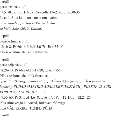
 aprill
 paasateisipäev
 7:51-8:1a; Ps 31:3cd-4,6+7c+8a,17+21ab; Jh 6:30-35
 Issand, Sinu kätte ma annan oma vaimu.
i v p. Anselm, piiskop ja Kiriku doktor
isa Vello Salo (2019, Tallinn)
 aprill
 paasakolmapäev
 8:1b-8; Ps 66:1b-3ab,4-5,6-7a; Jh 6:35-40
 Hõisake Jumalale, kõik ilmamaa.
 aprill
 paasaneljapäev
 8:26-40; Ps 66:8-9,16-17,20; Jh 6:44-51
 Hõisake Jumalale, kõik ilmamaa.
i p p. Jüri (Georg), märter või p p. Adalbert (Vojtech), piiskop ja märter
llamäel p PÜHAD MÄRTRID ADALBERT (VOJTĚCH), PIISKOP, JA JÜRI
GEORGIOS), SUURPÜHA
 7:55-60; Ps 31:3cd-4,6+8ab,16-17; 1Pt 4:12-19; Jh 12:24-26
 Kes silmaveega külvavad, lõikavad rõõmuga.
ILLAMÄE KIRIKU TEMPLIPÜHA
 aprill