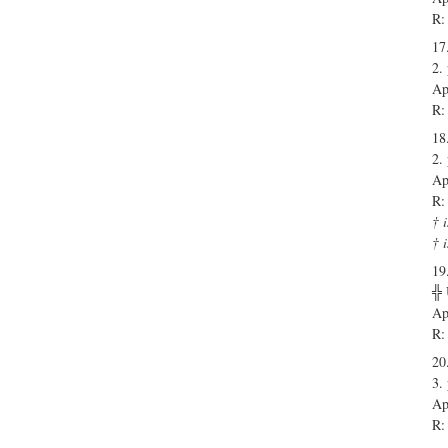
R:
17.
2.
Ap
R:
18.
2.
Ap
R:
† 
† 
19.
╬
Ap
R:
20.
3.
Ap
R: