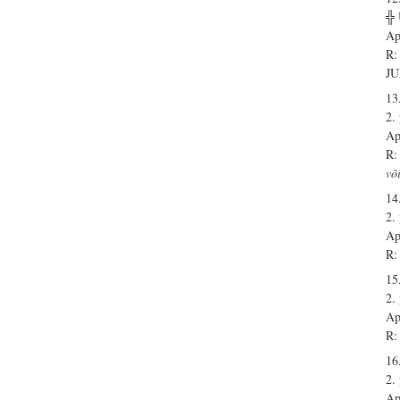
╬
Ap
R:
J
13.
2.
Ap
R:
võ
14.
2.
Ap
R:
15.
2.
Ap
R:
16.
2.
Ap