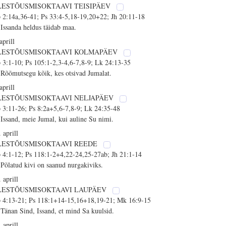
LESTÕUSMISOKTAAVI TEISIPÄEV
 2:14a,36-41; Ps 33:4-5,18-19,20+22; Jh 20:11-18
 Issanda heldus täidab maa.
aprill
LESTÕUSMISOKTAAVI KOLMAPÄEV
 3:1-10; Ps 105:1-2,3-4,6-7,8-9; Lk 24:13-35
 Rõõmutsegu kõik, kes otsivad Jumalat.
aprill
LESTÕUSMISOKTAAVI NELJAPÄEV
 3:11-26; Ps 8:2a+5,6-7,8-9; Lk 24:35-48
 Issand, meie Jumal, kui auline Su nimi.
 aprill
LESTÕUSMISOKTAAVI REEDE
 4:1-12; Ps 118:1-2+4,22-24,25-27ab; Jh 21:1-14
 Põlatud kivi on saanud nurgakiviks.
 aprill
LESTÕUSMISOKTAAVI LAUPÄEV
 4:13-21; Ps 118:1+14-15,16+18,19-21; Mk 16:9-15
 Tänan Sind, Issand, et mind Sa kuulsid.
 aprill