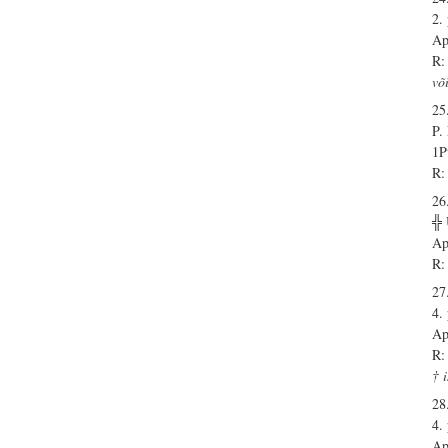
2.
Ap
R:
võ
25.
P
1P
R:
26.
╬
Ap
R:
27.
4.
Ap
R:
† 
28.
4.
Ap