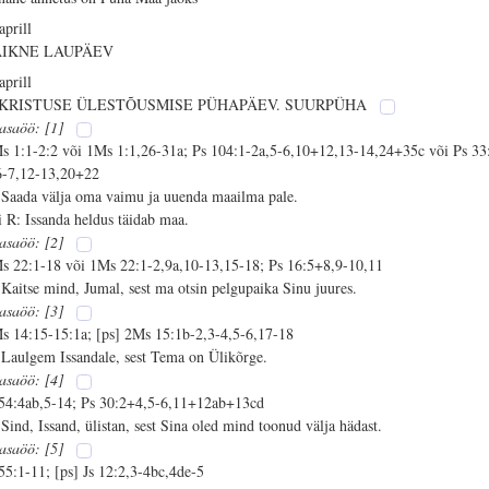
aprill
AIKNE LAUPÄEV
aprill
 KRISTUSE ÜLESTÕUSMISE PÜHAPÄEV. SUURPÜHA
asaöö: [1]
s 1:1-2:2 või 1Ms 1:1,26-31a; Ps 104:1-2a,5-6,10+12,13-14,24+35c või Ps 33
6-7,12-13,20+22
 Saada välja oma vaimu ja uuenda maailma pale.
i R: Issanda heldus täidab maa.
asaöö: [2]
s 22:1-18 või 1Ms 22:1-2,9a,10-13,15-18; Ps 16:5+8,9-10,11
 Kaitse mind, Jumal, sest ma otsin pelgupaika Sinu juures.
asaöö: [3]
s 14:15-15:1a; [ps] 2Ms 15:1b-2,3-4,5-6,17-18
 Laulgem Issandale, sest Tema on Ülikõrge.
asaöö: [4]
 54:4ab,5-14; Ps 30:2+4,5-6,11+12ab+13cd
 Sind, Issand, ülistan, sest Sina oled mind toonud välja hädast.
asaöö: [5]
 55:1-11; [ps] Js 12:2,3-4bc,4de-5