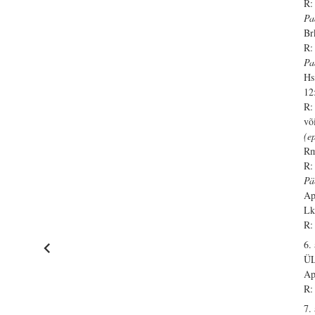
R:
Pa
Br
R:
Pa
Hs
12
R:
võ
(e
Rm
R:
Pä
Ap
Lk
R:
6. 
Ü
Ap
R:
7. 