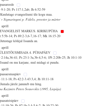
 paasareede
 9:1-20; Ps 117:1,2ab; Jh 6:52-59
 Kuulutage evangeeliumi üle kogu maa.
i v Sigmaringeni p. Fidelis, preester ja märter
 aprill
. EVANGELIST MARKUS. KIRIKUPÜHA
t 5:5b-14; Ps 89:2-3,6-7,16-17; Mk 16:15-20
 Jutustage kõikjal Issanda au.
 aprill
 ÜLESTÕUSMISAJA 4. PÜHAPÄEV
 2:14a,36-41; Ps 23:1-3a,3b-4,5-6; 1Pt 2:20b-25; Jh 10:1-10
 Issand on mu karjane, mul midagi ei puudu.
 aprill
 paasaesmaspäev
 11:1-18; Ps 42:2-3.43:3,4; Jh 10:11-18
 Jumala järele januneb mu hing.
isa Kazimirs Peters Sosnovskis (1995, Liepāja)
 aprill
 paasateisipäev
 11:19-26; Ps 87:1b-3,4-5,6-7; Jh 10:22-30