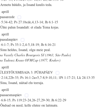
 Armetu hüüdis, ja Issand kuulis teda.
 aprill
 paasareede
 5:34-42; Ps 27:1bcde,4,13-14; Jh 6:1-15
 Ühte palun Issandalt: et elada Tema kojas.
 aprill
 paasalaupäev
 6:1-7; Ps 33:1-2,4-5,18-19; Jh 6:16-21
 Sinu heldus, Issand, olgu meie peal.
isa Vassily Charles Bourgeois SJ (1963, São Paulo)
isa Tadeusz Kraus OFMCap (1977, Krakov)
 aprill
 ÜLESTÕUSMISAJA 3. PÜHAPÄEV
 2:14,22b-33; Ps 16:1-2a+5,7-8,9-10,11; 1Pt 1:17-21; Lk 24:13-35
 Sina, Issand, näitad elu teeraja.
 aprill
 paasaesmaspäev
 6:8-15; Ps 119:23-24,26-27,29-30; Jh 6:22-29
 Õndsad on need, kelle elutee on laitmatu.