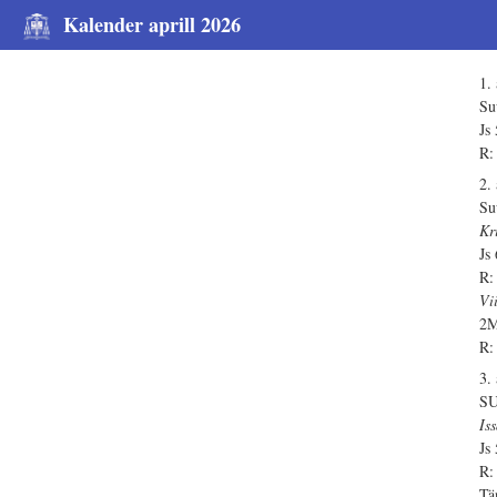
Kalender aprill 2026
1. 
Su
Js
R:
2. 
Su
Kr
Js
R:
Vi
2M
R:
3. 
S
Is
Js
R:
Tä