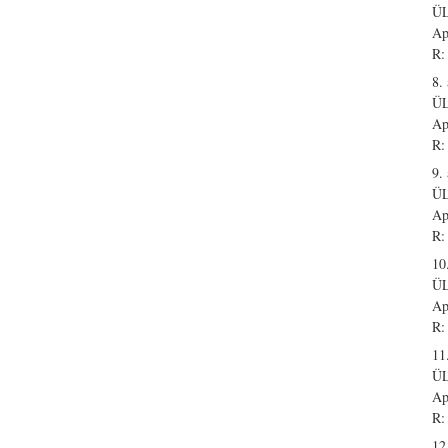
Ü
Ap
R:
8. 
Ü
Ap
R:
9. 
Ü
Ap
R:
10.
Ü
Ap
R:
11.
Ü
Ap
R:
12.