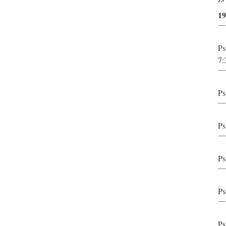
1
Ps
7:
Ps
Ps
Ps
Ps
Ps