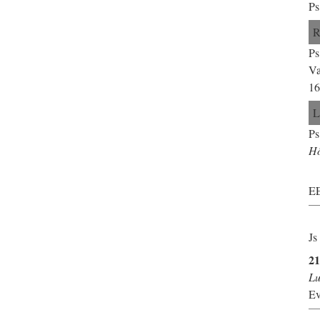
Ps
Ps
Va
16
Ps
H
EE
Js
2
Lu
Ev