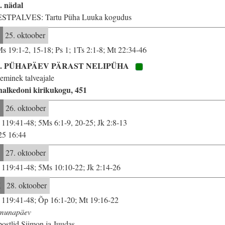
. nädal
STPALVES: Tartu Püha Luuka kogudus
25. oktoober
s 19:1-2, 15-18; Ps 1; 1Ts 2:1-8; Mt 22:34-46
2. PÜHAPÄEV PÄRAST NELIPÜHA
eminek talveajale
alkedoni kirikukogu, 451
E
26. oktoober
 119:41-48; 5Ms 6:1-9, 20-25; Jk 2:8-13
25 16:44
T
27. oktoober
 119:41-48; 5Ms 10:10-22; Jk 2:14-26
K
28. oktoober
 119:41-48; Õp 16:1-20; Mt 19:16-22
munapäev
ostlid Siimon ja Juudas