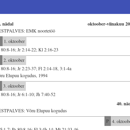
. nädal
oktoober-viinakuu 2
ESTPALVES: EMK noortetöö
N
1. oktoober
 80:8-16; Jr 2:14-22; Kl 2:16-23
R
2. oktoober
 80:8-16; Jr 2:23-37; Fl 2:14-18, 3:1-4a
ru Elupuu kogudus, 1994
L
3. oktoober
 80:8-16; Jr 6:1-10; Jh 7:40-52
40. nä
STPALVES: Võru Elupuu kogudus
P
4. oktoob
 5:1-7; Ps 80:8-16; Fl 3:4b-14; Mt 21:33-46