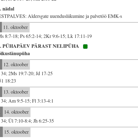
. nädal
STPALVES: Aldersgate uuendusliikumine ja palvetöö EMK-s
11. oktoober
s 8:7-18; Ps 65:2-14; 2Kr 9:6-15; Lk 17:11-19
0. PÜHAPÄEV PÄRAST NELIPÜHA
õikustänupüha
E
12. oktoober
 34; 2Ms 19:7-20; Jd 17-25
51 18:23
T
13. oktoober
 34; Am 9:5-15; Fl 3:13-4:1
K
14. oktoober
 34; Ül 7:10-8:4; Jh 6:25-35
N
15. oktoober