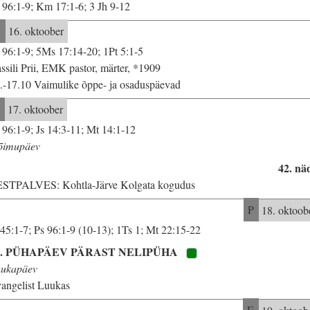
 96:1-9; Km 17:1-6; 3 Jh 9-12
R
16. oktoober
 96:1-9; 5Ms 17:14-20; 1Pt 5:1-5
ssili Prii, EMK pastor, märter, *1909
.-17.10 Vaimulike õppe- ja osaduspäevad
L
17. oktoober
 96:1-9; Js 14:3-11; Mt 14:1-12
õimupäev
42. nä
STPALVES: Kohtla-Järve Kolgata kogudus
P
18. oktoob
 45:1-7; Ps 96:1-9 (10-13); 1Ts 1; Mt 22:15-22
1. PÜHAPÄEV PÄRAST NELIPÜHA
ukapäev
angelist Luukas