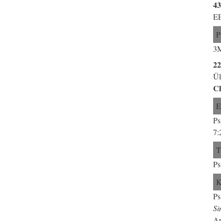
43
EE
P
3M
2
Ül
Ch
Ps
7:
Ps
Ps
Si
Ap