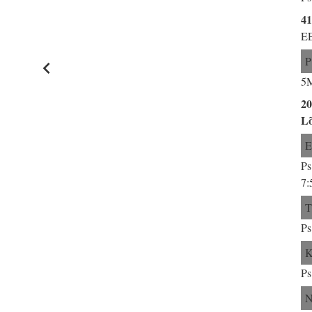
41
EE
P
5M
2
L
Ps
7:
Ps
Ps