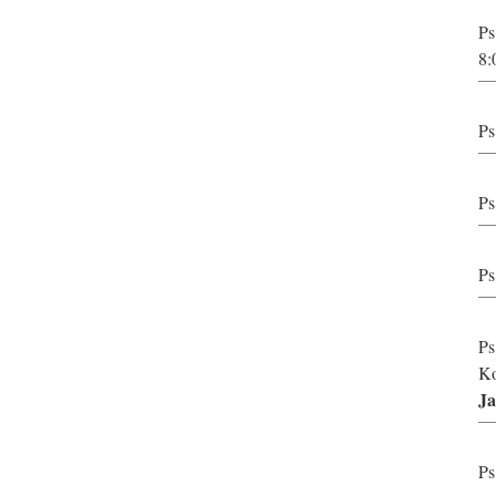
Ps
8:
Ps
Ps
Ps
Ps
Ko
Ja
Ps