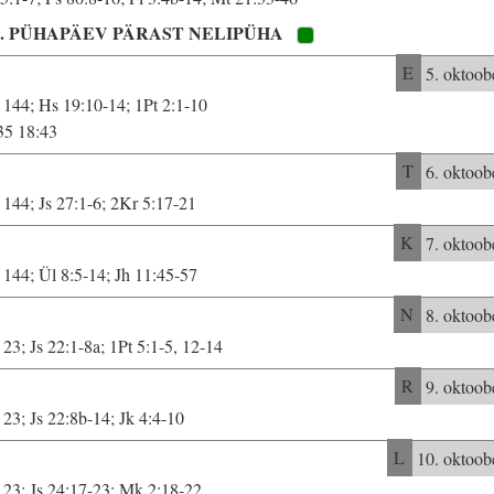
9. PÜHAPÄEV PÄRAST NELIPÜHA
E
5. oktoob
 144; Hs 19:10-14; 1Pt 2:1-10
35 18:43
T
6. oktoob
 144; Js 27:1-6; 2Kr 5:17-21
K
7. oktoob
 144; Ül 8:5-14; Jh 11:45-57
N
8. oktoob
 23; Js 22:1-8a; 1Pt 5:1-5, 12-14
R
9. oktoob
 23; Js 22:8b-14; Jk 4:4-10
L
10. oktoob
 23; Js 24:17-23; Mk 2:18-22