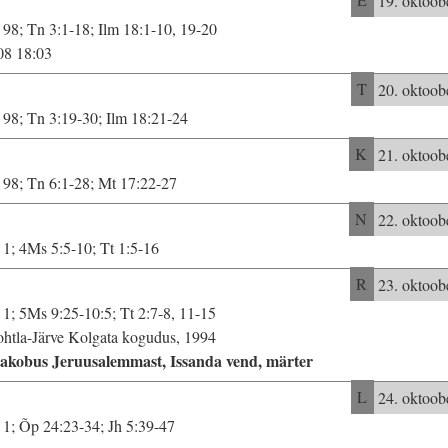
E
19. oktoob
 98; Tn 3:1-18; Ilm 18:1-10, 19-20
08 18:03
T
20. oktoob
 98; Tn 3:19-30; Ilm 18:21-24
K
21. oktoob
 98; Tn 6:1-28; Mt 17:22-27
N
22. oktoob
 1; 4Ms 5:5-10; Tt 1:5-16
R
23. oktoob
 1; 5Ms 9:25-10:5; Tt 2:7-8, 11-15
htla-Järve Kolgata kogudus, 1994
akobus Jeruusalemmast, Issanda vend, märter
L
24. oktoob
 1; Õp 24:23-34; Jh 5:39-47