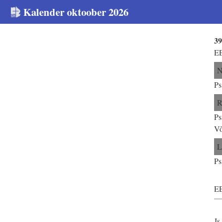
Kalender oktoober 2026
39
E
Ps
Ps
Võ
Ps
EE
Js