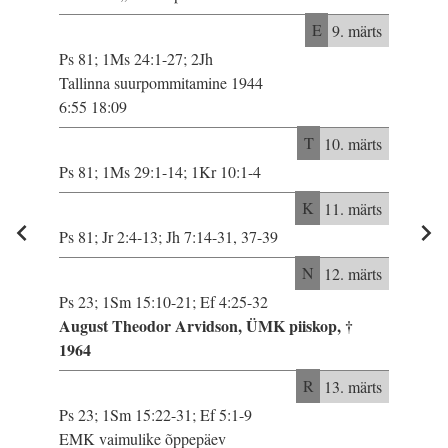
E
9. märts
Ps 81; 1Ms 24:1-27; 2Jh
Tallinna suurpommitamine 1944
6:55 18:09
T
10. märts
Ps 81; 1Ms 29:1-14; 1Kr 10:1-4
K
11. märts
Ps 81; Jr 2:4-13; Jh 7:14-31, 37-39
N
12. märts
Ps 23; 1Sm 15:10-21; Ef 4:25-32
August Theodor Arvidson, ÜMK piiskop, †
1964
R
13. märts
Ps 23; 1Sm 15:22-31; Ef 5:1-9
EMK vaimulike õppepäev