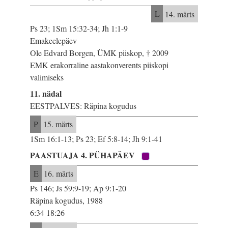
L
14. märts
Ps 23; 1Sm 15:32-34; Jh 1:1-9
Emakeelepäev
Ole Edvard Borgen, ÜMK piiskop, † 2009
EMK erakorraline aastakonverents piiskopi
valimiseks
11. nädal
EESTPALVES: Räpina kogudus
P
15. märts
1Sm 16:1-13; Ps 23; Ef 5:8-14; Jh 9:1-41
PAASTUAJA 4. PÜHAPÄEV
E
16. märts
Ps 146; Js 59:9-19; Ap 9:1-20
Räpina kogudus, 1988
6:34 18:26