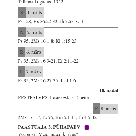
Tallinna kogudus, 1922
K
4. märts
Ps 128; Hs 36:22-32; Jh 7:53-8:11
N
5. märts
Ps 95; 2Ms 16:1-8; Kl 1:15-23
R
6. märts
Ps 95; 2Ms 16:9-21; Ef 2:11-22
L
7. märts
Ps 95; 2Ms 16:27-35; Jh 4:1-6
10. nädal
EESTPALVES: Lastekeskus Tähetorn
P
8. märts
2Ms 17:1-7; Ps 95; Rm 5:1-11; Jh 4:5-42
PAASTUAJA 3. PÜHAPÄEV
Veebinar „Meie lapsed kirikus“