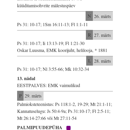
küüditamisohvrite mälestuspäev
N
26. märts
Ps 31: 10-17; 1Sm 16:11-13; Fl 1:1-11
R
27. märts
Ps 31: 10-17; Ii 13:13-19; Fl 1:21-30
Oskar Luusma, EMK koorijuht, helilooja, * 1881
L
28. märts
Ps 31: 10-17; Nl 3:55-66; Mk 10:32-34
13. nädal
EESTPALVES: EMK vaimulikud
P
29. märts
Palmioksteteenistus: Ps 118:1-2, 19-29; Mt 21:1-11;
Kannatuselugu: Js 50:4-9a; Ps 31:10-17; Fl 2:5-11;
Mt 26:14-27:66 või Mt 27:11-54
PALMIPUUDEPÜHA