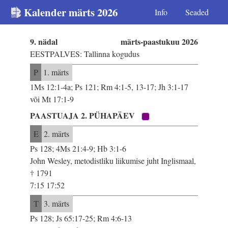
Kalender märts 2026
Info
Seaded
9. nädal
märts-paastukuu 2026
EESTPALVES: Tallinna kogudus
P
1. märts
1Ms 12:1-4a; Ps 121; Rm 4:1-5, 13-17; Jh 3:1-17
või Mt 17:1-9
PAASTUAJA 2. PÜHAPÄEV
E
2. märts
Ps 128; 4Ms 21:4-9; Hb 3:1-6
John Wesley, metodistliku liikumise juht Inglismaal,
† 1791
7:15 17:52
T
3. märts
Ps 128; Js 65:17-25; Rm 4:6-13