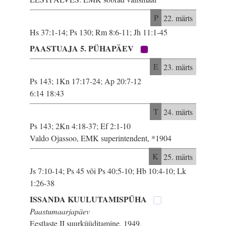
P
22. märts
Hs 37:1-14; Ps 130; Rm 8:6-11; Jh 11:1-45
PAASTUAJA 5. PÜHAPÄEV
E
23. märts
Ps 143; 1Kn 17:17-24; Ap 20:7-12
6:14 18:43
T
24. märts
Ps 143; 2Kn 4:18-37; Ef 2:1-10
Valdo Ojassoo, EMK superintendent, *1904
K
25. märts
Js 7:10-14; Ps 45 või Ps 40:5-10; Hb 10:4-10; Lk
1:26-38
ISSANDA KUULUTAMISPÜHA
Paastumaarjapäev
Eestlaste II suurküüditamine, 1949,