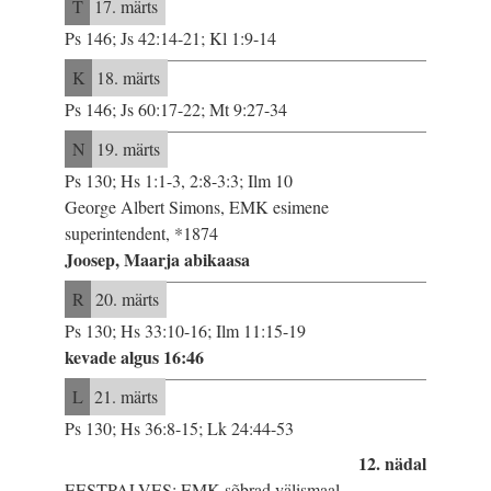
T
17. märts
Ps 146; Js 42:14-21; Kl 1:9-14
K
18. märts
Ps 146; Js 60:17-22; Mt 9:27-34
N
19. märts
Ps 130; Hs 1:1-3, 2:8-3:3; Ilm 10
George Albert Simons, EMK esimene
superintendent, *1874
Joosep, Maarja abikaasa
R
20. märts
Ps 130; Hs 33:10-16; Ilm 11:15-19
kevade algus 16:46
L
21. märts
Ps 130; Hs 36:8-15; Lk 24:44-53
12. nädal
EESTPALVES: EMK sõbrad välismaal