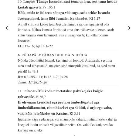
10. Laupäev
Tänage Issandat, sest tema on hea, sest tema heldus
kestab igavesti.
Ps 106,1
Kõik, mida te iial teete sõnaga või teoga, seda tehke Issanda
Jeesuse nimel, tema läbi Jumalat Isa tänades.
Kl 3,17
Ainult siis, kui kõike teed Jeesuse nimel, saab su tegemistel olla
õnnistus. Nähes Jumala õnnistust oma elus nähtavale tulemas, saab
sinus tärgata suur tänumeel. Siis ei saagi teisiti, kui olla rõõmus
Jeesuses.
Fl 3,12–16; Ap 18,1–22
6. PÜHAPÄEV PÄRAST KOLMAINUPÜHA
Nõnda ütleb nüüd Issand, kes sind on loonud: Ära karda, sest ma
olen sind lunastanud, ma olen sind nimepidi kutsunud, sa oled minu
päralt!
Js 43,1
Rm 6,3–8(9–11); Js 43,1–7; Ps 26
Jutlus: Mt 28,16–20
11. Pühapäev
Mu koda nimetatakse palvekojaks kõigile
rahvastele.
Js 56,7
Ei ole enam kreeklast ega juuti, ei ümberlõigatut ega
ümberlõikamatut, ei umbkeelset ega sküüti, ei orja ega vaba,
vaid kõik ja kõikides on Kristus.
Kl 3,11
Igatseme väga seda aega, kui enam pole vahesid ristiinimeste vahel ja
keegi ei kuulu eriliselt väljavalitute seltsi. On vaid üks kari, sest ka
karjane on ju üks.