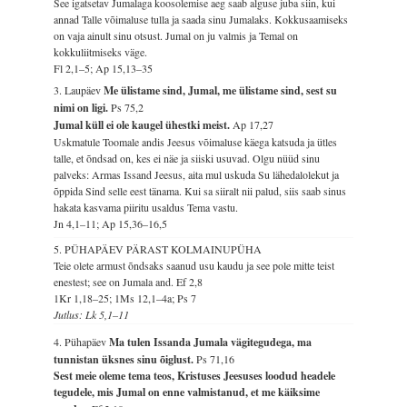
See igatsetav Jumalaga koosolemise aeg saab alguse juba siin, kui
annad Talle võimaluse tulla ja saada sinu Jumalaks. Kokkusaamiseks
on vaja ainult sinu otsust. Jumal on ju valmis ja Temal on
kokkuliitmiseks väge.
Fl 2,1–5; Ap 15,13–35
3. Laupäev
Me ülistame sind, Jumal, me ülistame sind, sest su
nimi on ligi.
Ps 75,2
Jumal küll ei ole kaugel ühestki meist.
Ap 17,27
Uskmatule Toomale andis Jeesus võimaluse käega katsuda ja ütles
talle, et õndsad on, kes ei näe ja siiski usuvad. Olgu nüüd sinu
palveks: Armas Issand Jeesus, aita mul uskuda Su lähedalolekut ja
õppida Sind selle eest tänama. Kui sa siiralt nii palud, siis saab sinus
hakata kasvama piiritu usaldus Tema vastu.
Jn 4,1–11; Ap 15,36–16,5
5. PÜHAPÄEV PÄRAST KOLMAINUPÜHA
Teie olete armust õndsaks saanud usu kaudu ja see pole mitte teist
enestest; see on Jumala and.
Ef 2,8
1Kr 1,18–25; 1Ms 12,1–4a; Ps 7
Jutlus: Lk 5,1–11
4. Pühapäev
Ma tulen Issanda Jumala vägitegudega, ma
tunnistan üksnes sinu õiglust.
Ps 71,16
Sest meie oleme tema teos, Kristuses Jeesuses loodud headele
tegudele, mis Jumal on enne valmistanud, et me käiksime