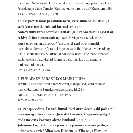
on Jumal. Sellepärast, kui tahad elada, on vajalik iga päev käia koos
Jumalaga ja elada Temale. Kas see on ka sinu otsus? Katsu end läbi.
1Kr 12,12–18; Ap 20,17–38
17. Laupäev
Issand parandab need, kelle süda on murtud, ja
seob kinni nende valusad haavad.
Ps 147,3
Naised tulid varahommikul hauale. Ja üles vaadates nägid nad,
et kivi oli ära veeretatud; aga see oli väga suur.
Mk 16,2.4
Kui suured on sinu haavad? Ära ütle, et neid pole võimalik
parandada. Jeesuse sõprade hingehaavad olid ütlemata valusad, aga
Kristuse ülestõusmine surnuist parandas need ja on kahe tuhande
aasta jooksul parandanud lõpmata palju murtud südameid ja
ränkraskeid haavu.
Ilm 3,1–6; Ap 21,1–14
7. PÜHAPÄEV PÄRAST KOLMAINUPÜHA
Järelikult ei ole te nüüd enam võõrad ja majalised, vaid pühade
kaaskodanikud ja Jumala kodakondsed.
Ef 2,19
Ap 2,41–47; 2Ms 16,2–3.11–18; Ps 9
Jutlus: Jh 6,1–15
18. Pühapäev
Sina, Issand Jumal, oled suur. Sest ükski pole sinu
sarnane ega ole ka muud Jumalat kui sina, kõige selle põhjal,
mida me oma kõrvaga oleme kuulnud.
2Sm 7,22
Johannes kirjutab: Tema pani oma parema käe mu peale ja
ütles: Ära karda! Mina olen Esimene ja Viimne ja Elav.
Ilm