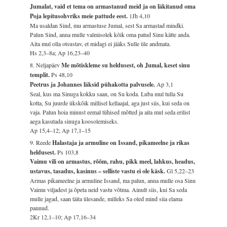
Jumalat, vaid et tema on armastanud meid ja on läkitanud oma
Poja lepitusohvriks meie pattude eest.
1Jh 4,10
Ma usaldan Sind, mu armastuse Jumal, sest Sa armastad mindki.
Palun Sind, anna mulle valmisolek kõik oma patud Sinu kätte anda.
Aita mul olla otsustav, et midagi ei jääks Sulle üle andmata.
Hs 2,3–8a; Ap 16,23–40
8. Neljapäev
Me mõtiskleme su heldusest, oh Jumal, keset sinu
templit.
Ps 48,10
Peetrus ja Johannes läksid pühakotta palvusele.
Ap 3,1
Seal, kus ma Sinuga kokku saan, on Su koda. Luba mul tulla Su
kotta, Su juurde ükskõik millisel kellaajal, aga just siis, kui seda on
vaja. Palun hoia minust eemal tühised mõtted ja aita mul seda erilist
aega kasutada sinuga koosolemiseks.
Ap 15,4–12; Ap 17,1–15
9. Reede
Halastaja ja armuline on Issand, pikameelne ja rikas
heldusest.
Ps 103,8
Vaimu vili on armastus, rõõm, rahu, pikk meel, lahkus, headus,
ustavus, tasadus, kasinus – selliste vastu ei ole käsk.
Gl 5,22–23
Armas pikameelne ja armuline Issand, ma palun, anna mulle osa Sinu
Vaimu viljadest ja õpeta neid vastu võtma. Ainult siis, kui Sa seda
mulle jagad, saan täita ülesande, milleks Sa oled mind siia elama
pannud.
2Kr 12,1–10; Ap 17,16–34