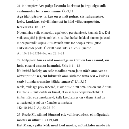
21. Kolmapäev
Ära põlga Issanda karistust ja ärgu olgu sulle
vastumeelne tema noomimine.
Õp 3,11
Aga ülalt pärinev tarkus on esmalt puhas, siis rahumeelne,
leebe, kuulekas, tulvil halastust ja häid vilju, erapooletu,
teeskluseta.
Jk 3,17
Noomimine sulle ei meeldi, aga loobu perutamisest, kannata ära. Kui
vaikseks jääd ja järele mõtled, siis ühel hetkel hakkad tänama ja leiad,
et see polnudki asjata. Siis avaneb sulle tee hoopis teistsuguse
elukvaliteedi poole. Ülevalt pärit tarkus tuleb su juurde.
Ap 10,(21–23)24–36; Ap 22,1–21
22. Neljapäev
Kui sa oled söönud ja su kõht on täis saanud, siis
hoia, et sa ei unusta Issandat.
5Ms 6,11–12
Kui nüüd kellelgi on selle maailma vara ja ta näeb oma venna
olevat puuduses, ent lukustab oma südame tema eest – kuidas
saab Jumala armastus jääda temasse?
1Jh 3,17
Kõik, mida iga päev tarvitad, ei ole siiski sinu oma, see on antud sulle
kasutada. Sinult ootab su Jumal, et sa sellega heaperemehelikult
ümber käid ega unusta neid, kelle käeulatuses on vähem. Sind on
armastatud ja sul on võimalus armastada.
1Kr 10,16.17; Ap 22,22–30
23. Reede
Mu silmad jõuavad ette vahikordadest, et mõlgutada
mõttes su ütlust.
Ps 119,148
Ent Maarja jättis kõik need lood meelde, mõtiskledes nende üle