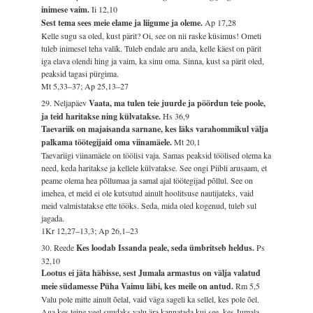
inimese vaim.
Ii 12,10
Sest tema sees meie elame ja liigume ja oleme.
Ap 17,28
Kelle sugu sa oled, kust pärit? Oi, see on nii raske küsimus! Ometi
tuleb inimesel teha valik. Tuleb endale aru anda, kelle käest on pärit
iga elava olendi hing ja vaim, ka sinu oma. Sinna, kust sa pärit oled,
peaksid tagasi pürgima.
Mt 5,33–37; Ap 25,13–27
29. Neljapäev
Vaata, ma tulen teie juurde ja pöördun teie poole,
ja teid haritakse ning külvatakse.
Hs 36,9
Taevariik on majaisanda sarnane, kes läks varahommikul välja
palkama töötegijaid oma viinamäele.
Mt 20,1
Taevariigi viinamäele on töölisi vaja. Samas peaksid töölised olema ka
need, keda haritakse ja kellele külvatakse. See ongi Piibli arusaam, et
peame olema hea põllumaa ja samal ajal töötegijad põllul. See on
imehea, et meid ei ole kutsutud ainult hoolitsuse nautijateks, vaid
meid valmistatakse ette tööks. Seda, mida oled kogenud, tuleb sul
jagada.
1Kr 12,27–13,3; Ap 26,1–23
30. Reede
Kes loodab Issanda peale, seda ümbritseb heldus.
Ps
32,10
Lootus ei jäta häbisse, sest Jumala armastus on välja valatud
meie südamesse Püha Vaimu läbi, kes meile on antud.
Rm 5,5
Valu pole mitte ainult õelal, vaid väga sageli ka sellel, kes pole õel.
Aga kes teine veel suudaks valu ära kannatada kui see, kes Jumala