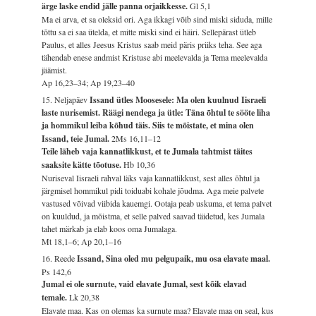
ärge laske endid jälle panna orjaikkesse.
Gl 5,1
Ma ei arva, et sa oleksid ori. Aga ikkagi võib sind miski siduda, mille
tõttu sa ei saa ütelda, et mitte miski sind ei häiri. Sellepärast ütleb
Paulus, et alles Jeesus Kristus saab meid päris priiks teha. See aga
tähendab enese andmist Kristuse abi meelevalda ja Tema meelevalda
jäämist.
Ap 16,23–34; Ap 19,23–40
15. Neljapäev
Issand ütles Moosesele: Ma olen kuulnud Iisraeli
laste nurisemist. Räägi nendega ja ütle: Täna õhtul te sööte liha
ja hommikul leiba kõhud täis. Siis te mõistate, et mina olen
Issand, teie Jumal.
2Ms 16,11–12
Teile läheb vaja kannatlikkust, et te Jumala tahtmist täites
saaksite kätte tõotuse.
Hb 10,36
Nuriseval Iisraeli rahval läks vaja kannatlikkust, sest alles õhtul ja
järgmisel hommikul pidi toiduabi kohale jõudma. Aga meie palvete
vastused võivad viibida kauemgi. Ootaja peab uskuma, et tema palvet
on kuuldud, ja mõistma, et selle palved saavad täidetud, kes Jumala
tahet märkab ja elab koos oma Jumalaga.
Mt 18,1–6; Ap 20,1–16
16. Reede
Issand, Sina oled mu pelgupaik, mu osa elavate maal.
Ps 142,6
Jumal ei ole surnute, vaid elavate Jumal, sest kõik elavad
temale.
Lk 20,38
Elavate maa. Kas on olemas ka surnute maa? Elavate maa on seal, kus