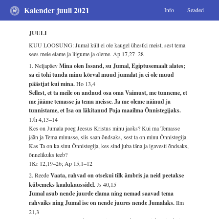
Kalender juuli 2021
Info
Seaded
JUULI
KUU LOOSUNG: Jumal küll ei ole kaugel ühestki meist, sest tema
sees meie elame ja liigume ja oleme.
Ap 17,27–28
1. Neljapäev
Mina olen Issand, su Jumal, Egiptusemaalt alates;
sa ei tohi tunda minu kõrval muud jumalat ja ei ole muud
päästjat kui mina.
Ho 13,4
Sellest, et ta meile on andnud osa oma Vaimust, me tunneme, et
me jääme temasse ja tema meisse. Ja me oleme näinud ja
tunnistame, et Isa on läkitanud Poja maailma Õnnistegijaks.
1Jh 4,13–14
Kes on Jumala poeg Jeesus Kristus minu jaoks? Kui ma Temasse
jään ja Tema minusse, siis saan õndsaks, sest ta on minu Õnnistegija.
Kas Ta on ka sinu Õnnistegija, kes sind juba täna ja igavesti õndsaks,
õnnelikuks teeb?
1Kr 12,19–26; Ap 15,1–12
2. Reede
Vaata, rahvad on otsekui tilk ämbris ja neid peetakse
kübemeks kaalukaussidel.
Js 40,15
Jumal asub nende juurde elama ning nemad saavad tema
rahvaiks ning Jumal ise on nende juures nende Jumalaks.
Ilm
21,3