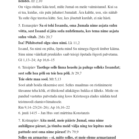
nendes.
Ef 2,10
On väga oluline käia teed, mille Jumal on meile valmistanud. Kui sa
ei tea, kuidas, siis palu juhatust Jumalalt. Ära kahtle, usu, siis näitab
Ta sulle õige teeotsa kätte. See, kes jõuetult kurdab, ei näe hästi.
5. Esmaspäev
Sa ei tohi Issanda, oma Jumala nime asjata suhu
võtta, sest Issand ei jäta seda nuhtlemata, kes tema nime asjata
suhu võtab.
2Ms 20,7
Isa! Pühitsetud olgu sinu nimi.
Lk 11,2
Issand, Su nimi on püha, õpeta mind Su nimega õigesti ümber käima.
Sinu nime väärikalt pruukides saab teisigi õpetada õigesti palvetama.
Gl 1,13–24; Ap 16,6–15
6. Teisipäev
Taotlege selle linna heaolu ja paluge selleks Issandat;
sest selle hea põli on teie hea põli.
Jr 29,7
Teie olete maa sool.
Mt 5,13
Sool aitab hoida riknemise eest. Selles maailmas on ristiinimeste
ülesanne teha kõik, et ühiskond allakäigus hukka ei läheks. Meile on
pandud vastutus palvetada ning koos Kristusega elades näidata teed
teistmoodi elamisvõimalusele.
Rm 9,14–23(24–26); Ap 16,16–22
6. juuli 1415 – Jan Hus suri märtrina Konstanzis
7. Kolmapäev
Aita meid, meie pääste Jumal, oma nime
auhiilguse pärast, ja tõmba meid välja ning tee lepitus meie
pattude eest oma nime pärast!
Ps 79,9
Selles on armastus – ei, mitte selles, et meie oleme armastanud