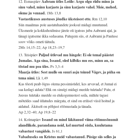
12. Esmaspäev
Aabram ütles Lotile: Ärgu olgu riidu minu ja
sinu vahel, minu karjaste ja sinu karjaste vahel. Meie, mehed,
oleme ju vennad.
1Ms 13,8
Vastastikuses austuses jõudke üksteisest ette.
Rm 12,10
Siin maailmas pole aastatuhandete jooksul midagi muutunud.
Üksmeele ja kokkuhoidmise järele oli igatsus juba Aabrami ajal, ja
tänagi igatseme ikka sedasama. Palugem siis, et Aabrami ja Pauluse
soov võiks ometi täituda.
2Ms 14,15–22; Ap 18,23–19,7
13. Teisipäev
Paljud ütlevad mu hingele: Ei ole temal päästet
Jumalas. Aga sina, Issand, oled kilbiks mu ees, minu au, sa
tõstad mu pea üles.
Ps 3,3–4
Maarja ütles: Sest mulle on suuri asju teinud Vägev, ja püha on
tema nimi.
Lk 1,49
Kas tõesti peab õigus olema pessimistidel, kes arvavad, et Jumal ei
saa kedagi aidata? Ehk on sinulgi midagi meelde tuletada? Palu, et
Jeesus tuletaks meelde su elukogemustest seda, millele tagasi
mõteldes saad üllatudes märgata, et sind on erilisel viisil hoitud ja
aidatud. Äkitselt on põhjust rõõmustada ja tänada.
Ap 2,32–40; Ap 19,8–22
14. Kolmapäev
Issand on mind läkitanud viima rõõmusõnumit
alandlikele, parandama neid, kel murtud süda, kuulutama
vabastust vangidele.
Js 61,1
Vabaduseks on Kristus meid vabastanud. Püsige siis selles ja