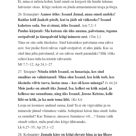
Ei, mina ei mõista kohut, kuid ometi on kergesti üle huulte tulemas
halvustav otsus. Kõige raskem on jõuda armastamiseni teoga ja tõega.
26. Esmaspäev
Aamos ütles: Issand Jumal, anna ometi andeks!
Kuidas küll Jaakob püsib, kui ta jääb nii väikeseks? Issand
kahetses seda. See ei sünni, ütles Issand.
Am 7,2–3
Paulus kirjutab: Ma kutsun siis üles anuma, palvetama, tegema
eestpalveid ja tänupalveid kõigi inimeste eest.
1Tm 2,1
Täna on siin sulle üleskutse. Sind kutsutakse palvetama oma rahva
eest. See pisike Eesti rahvas vajab eestpalvet, et alles jääda. Kas sa
oled täna juba palvetanud, et see rahvas meelt parandaks? Ehk võiks
sellest kasu tulla ka teistele rahvastele.
Mt 7,7–12; Ap 24,1–27
27. Teisipäev
Nõnda ütleb Issand, su lunastaja, kes sind
emaihus on valmistanud: Mina olen Issand, kes kõik teeb, kes
üksinda võlvis taeva, laotas maa – kes oli koos minuga?
Js 44,24
Meie jaoks on ainult üks Jumal, Isa, kellest on kõik asjad, ja
kellesse me suundume, ning üks Issand, Jeesus Kristus, kelle
läbi on kõik, ja ka meie tema läbi.
1Kr 8,6
Looja on loomises andnud suuna, kuid Ta ei ole vägivaldne ja on
inimesele jätnud võimaluse valida. Sellepärast küsin täna sinult: kuhu
sa suundud? Kas Temasse, ainsasse Jumalasse või ...? Suuna valik
oleneb sellest, mida pead elus kõige tähtsamaks.
Lk 6,27–35; Ap 25,1–12
28. Kolmapäev
Jumala käes on kõigi elavate hing ja iga lihase