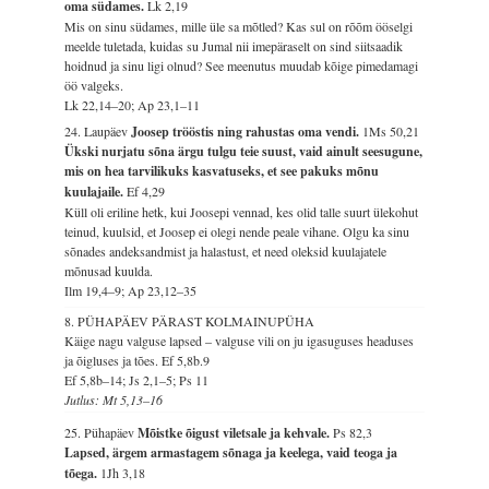
oma südames.
Lk 2,19
Mis on sinu südames, mille üle sa mõtled? Kas sul on rõõm ööselgi
meelde tuletada, kuidas su Jumal nii imepäraselt on sind siitsaadik
hoidnud ja sinu ligi olnud? See meenutus muudab kõige pimedamagi
öö valgeks.
Lk 22,14–20; Ap 23,1–11
24. Laupäev
Joosep trööstis ning rahustas oma vendi.
1Ms 50,21
Ükski nurjatu sõna ärgu tulgu teie suust, vaid ainult seesugune,
mis on hea tarvilikuks kasvatuseks, et see pakuks mõnu
kuulajaile.
Ef 4,29
Küll oli eriline hetk, kui Joosepi vennad, kes olid talle suurt ülekohut
teinud, kuulsid, et Joosep ei olegi nende peale vihane. Olgu ka sinu
sõnades andeksandmist ja halastust, et need oleksid kuulajatele
mõnusad kuulda.
Ilm 19,4–9; Ap 23,12–35
8. PÜHAPÄEV PÄRAST KOLMAINUPÜHA
Käige nagu valguse lapsed – valguse vili on ju igasuguses headuses
ja õigluses ja tões.
Ef 5,8b.9
Ef 5,8b–14; Js 2,1–5; Ps 11
Jutlus: Mt 5,13–16
25. Pühapäev
Mõistke õigust viletsale ja kehvale.
Ps 82,3
Lapsed, ärgem armastagem sõnaga ja keelega, vaid teoga ja
tõega.
1Jh 3,18