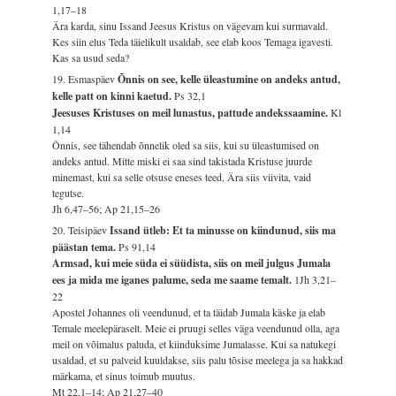
1,17–18
Ära karda, sinu Issand Jeesus Kristus on vägevam kui surmavald.
Kes siin elus Teda täielikult usaldab, see elab koos Temaga igavesti.
Kas sa usud seda?
19. Esmaspäev
Õnnis on see, kelle üleastumine on andeks antud,
kelle patt on kinni kaetud.
Ps 32,1
Jeesuses Kristuses on meil lunastus, pattude andekssaamine.
Kl
1,14
Õnnis, see tähendab õnnelik oled sa siis, kui su üleastumised on
andeks antud. Mitte miski ei saa sind takistada Kristuse juurde
minemast, kui sa selle otsuse eneses teed. Ära siis viivita, vaid
tegutse.
Jh 6,47–56; Ap 21,15–26
20. Teisipäev
Issand ütleb: Et ta minusse on kiindunud, siis ma
päästan tema.
Ps 91,14
Armsad, kui meie süda ei süüdista, siis on meil julgus Jumala
ees ja mida me iganes palume, seda me saame temalt.
1Jh 3,21–
22
Apostel Johannes oli veendunud, et ta täidab Jumala käske ja elab
Temale meelepäraselt. Meie ei pruugi selles väga veendunud olla, aga
meil on võimalus paluda, et kiinduksime Jumalasse. Kui sa natukegi
usaldad, et su palveid kuuldakse, siis palu tõsise meelega ja sa hakkad
märkama, et sinus toimub muutus.
Mt 22,1–14; Ap 21,27–40