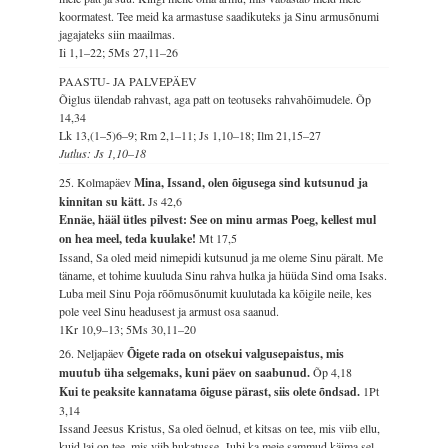
koormatest. Tee meid ka armastuse saadikuteks ja Sinu armusõnumi
jagajateks siin maailmas.
Ii 1,1–22; 5Ms 27,11–26
PAASTU- JA PALVEPÄEV
Õiglus ülendab rahvast, aga patt on teotuseks rahvahõimudele.
Õp
14,34
Lk 13,(1–5)6–9; Rm 2,1–11; Js 1,10–18; Ilm 21,15–27
Jutlus: Js 1,10–18
25. Kolmapäev
Mina, Issand, olen õigusega sind kutsunud ja
kinnitan su kätt.
Js 42,6
Ennäe, hääl ütles pilvest: See on minu armas Poeg, kellest mul
on hea meel, teda kuulake!
Mt 17,5
Issand, Sa oled meid nimepidi kutsunud ja me oleme Sinu päralt. Me
täname, et tohime kuuluda Sinu rahva hulka ja hüüda Sind oma Isaks.
Luba meil Sinu Poja rõõmusõnumit kuulutada ka kõigile neile, kes
pole veel Sinu headusest ja armust osa saanud.
1Kr 10,9–13; 5Ms 30,11–20
26. Neljapäev
Õigete rada on otsekui valgusepaistus, mis
muutub üha selgemaks, kuni päev on saabunud.
Õp 4,18
Kui te peaksite kannatama õiguse pärast, siis olete õndsad.
1Pt
3,14
Issand Jeesus Kristus, Sa oled öelnud, et kitsas on tee, mis viib ellu,
kuid lai on tee, mis viib hukatusse. Juhi ka meie sammud käima sel