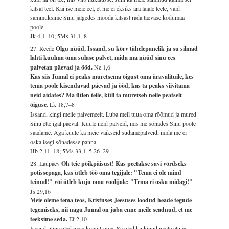
kitsal teel. Käi ise meie eel, et me ei eksiks ära laiale teele, vaid
sammuksime Sinu jälgedes mööda kitsast rada taevase kodumaa
poole.
Jk 4,1–10; 5Ms 31,1–8
27. Reede
Olgu nüüd, Issand, su kõrv tähelepanelik ja su silmad
lahti kuulma oma sulase palvet, mida ma nüüd sinu ees
palvetan päevad ja ööd.
Ne 1,6
Kas siis Jumal ei peaks muretsema õigust oma äravalituile, kes
tema poole kisendavad päevad ja ööd, kas ta peaks viivitama
neid aidates? Ma ütlen teile, küll ta muretseb neile peatselt
õiguse.
Lk 18,7–8
Issand, kingi meile palvemeelt. Luba meil tuua oma rõõmud ja mured
Sinu ette igal päeval. Kuule neid palveid, mis me sõnades Sinu poole
saadame. Aga kuule ka meie vaikseid südamepalveid, mida me ei
oska isegi sõnadesse panna.
Hb 2,11–18; 5Ms 33,1–5.26–29
28. Laupäev
Oh teie põikpäisust! Kas peetakse savi võrdseks
potissepaga, kas ütleb töö oma tegijale: "Tema ei ole mind
teinud!" või ütleb kuju oma voolijale: "Tema ei oska midagi!"
Js 29,16
Meie oleme tema teos, Kristuses Jeesuses loodud heade tegude
tegemiseks, nii nagu Jumal on juba enne meile seadnud, et me
teeksime seda.
Ef 2,10
Issand, Sina oled meie kõigi Looja. Sa oled kinkinud meile elu ja