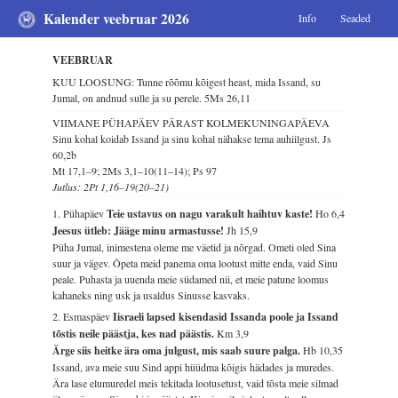
Kalender veebruar 2026
Info
Seaded
VEEBRUAR
KUU LOOSUNG: Tunne rõõmu kõigest heast, mida Issand, su
Jumal, on andnud sulle ja su perele.
5Ms 26,11
VIIMANE PÜHAPÄEV PÄRAST KOLMEKUNINGAPÄEVA
Sinu kohal koidab Issand ja sinu kohal nähakse tema auhiilgust.
Js
60,2b
Mt 17,1–9; 2Ms 3,1–10(11–14); Ps 97
Jutlus: 2Pt 1,16–19(20–21)
1. Pühapäev
Teie ustavus on nagu varakult haihtuv kaste!
Ho 6,4
Jeesus ütleb: Jääge minu armastusse!
Jh 15,9
Püha Jumal, inimestena oleme me väetid ja nõrgad. Ometi oled Sina
suur ja vägev. Õpeta meid panema oma lootust mitte enda, vaid Sinu
peale. Puhasta ja uuenda meie südamed nii, et meie patune loomus
kahaneks ning usk ja usaldus Sinusse kasvaks.
2. Esmaspäev
Iisraeli lapsed kisendasid Issanda poole ja Issand
tõstis neile päästja, kes nad päästis.
Km 3,9
Ärge siis heitke ära oma julgust, mis saab suure palga.
Hb 10,35
Issand, ava meie suu Sind appi hüüdma kõigis hädades ja muredes.
Ära lase elumuredel meis tekitada lootusetust, vaid tõsta meie silmad