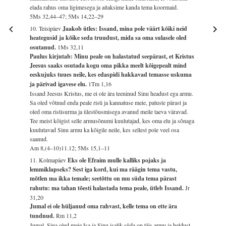
elada rahus oma ligimesega ja aitaksime kanda tema koormaid.
5Ms 32,44–47; 5Ms 14,22–29
10. Teisipäev
Jaakob ütles: Issand, mina pole väärt kõiki neid
heategusid ja kõike seda truudust, mida sa oma sulasele oled
osutanud.
1Ms 32,11
Paulus kirjutab: Minu peale on halastatud seepärast, et Kristus
Jeesus saaks osutada kogu oma pikka meelt kõigepealt mind
eeskujuks tuues neile, kes edaspidi hakkavad temasse uskuma
ja pärivad igavese elu.
1Tm 1,16
Issand Jeesus Kristus, me ei ole ära teeninud Sinu headust ega armu.
Sa oled võtnud enda peale risti ja kannatuse meie, patuste pärast ja
oled oma ristisurma ja ülestõusmisega avanud meile taeva väravad.
Tee meist kõigist selle armusõnumi kuulutajad, kes oma elu ja sõnaga
kuulutavad Sinu armu ka kõigile neile, kes sellest pole veel osa
saanud.
Am 8,(4–10)11.12; 5Ms 15,1–11
11. Kolmapäev
Eks ole Efraim mulle kalliks pojaks ja
lemmiklapseks? Sest iga kord, kui ma räägin tema vastu,
mõtlen ma ikka temale; seetõttu on mu süda tema pärast
rahutu: ma tahan tõesti halastada tema peale, ütleb Issand.
Jr
31,20
Jumal ei ole hüljanud oma rahvast, kelle tema on ette ära
tundnud.
Rm 11,2
Jumal, Sina oled meie Isa ja Sinu isalik süda on täis armu ja heldust