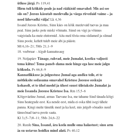
ütluse järgi.
Ps 119,41
Hirm tuli kõikide peale ja nad rääkisid omavahel: Mis asi see
siis on? Jeesus käsutab meelevalla ja väega rüvedaid vaime – ja
need lähevadki välja!
Lk 4,36
Issand Jeesus Kristus, Sinu käes on kõik meelevald taevas ja maa
peal. Sinu jaoks pole miski võimatu. Sinul on vägi ja võimus
vaigistada ka meie elutormid. Aita meil tõsta oma südamed ja silmad
Sinu poole, kellelt tuleb meie abi ja pääste.
Mt 6,16–21; 5Ms 21,1–9
18. veebruar - Algab kannatusaeg
19. Neljapäev
Tänage, rahvad, meie Jumalat, kostku valjusti
tema kiitus! Tema paneb elama meie hinge ega lase meie jalgu
kõikuda.
Ps 66,8–9
Kannatlikkuse ja julgustuse Jumal aga andku teile, et te
mõtleksite sedasama omavahel Kristuse Jeesuse eeskuju
kohaselt, et te ühel meelel ja ühest suust ülistaksite Jumalat ja
meie Issanda Jeesuse Kristuse Isa.
Rm 15,5–6
Kõigeväeline Jumal, armas Taevane Isa, me tahame Sind tänada kõigi
Sinu heategude eest. Ka nende eest, mida ei oska tihti isegi tähele
panna. Kingi meile tänulik meel ja ka keel, mis julgeb sõnades need
tänusõnad taeva poole saata.
Kl 3,(5–7)8–11; 5Ms 24,6–22
20. Reede
Sina, Issand, ära keela mulle oma halastust; sinu arm
ja su ustavus hoidku mind alati.
Ps 40,12