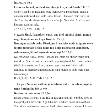
juures.
Ps 16,1
Ustav on Issand, kes teid kinnitab ja kurja eest hoiab.
2Ts 3,3
Ustav Issand, siin maailmas pole meil püsivat pelgupaika. Häda ja
õnnetus saab meid alati kätte. Sina, Issand, üksi oled meie trööst ja
abi. Sinu juurde võime me tulla muredes ja rõõmudes. Ära lase meil
kunagi seda unustada.
2Kr 4,1–5; 5Ms 11,18–32
6. Reede
Sinul, Issand, on õigus, aga meil on häbi silmis, nõnda
nagu tänapäeval on kogu Iisraelis.
Tn 9,7
Kuningas vastab neile: Tõesti, ma ütlen teile, mida te iganes olete
jätnud tegemata kellele tahes mu kõige pisematest vendadest,
seda te olete jätnud tegemata minulegi.
Mt 25,45
Kõigeväeline Jumal, armas Taevane Isa, meie elu tuletab meile tihti
meelde, et Sinu ees oleme puudulikud ja võlglased. Me ei ole suutnud
täielikult armastada ei Sind, ligimest ega iseennast. Luba meil
alandliku ja kahetseva meelega tulla Sinu juurde, ja täida meid oma
armastusega.
Ilm 1,(9–11)12–18; 5Ms 12,1–12
7. Laupäev
Suur on valitsus ja otsatu on rahu Taaveti aujärjel ja
tema kuningriigi üle.
Js 9,6
Kristus on meie rahu.
Ef 2,14
Issand Jeesus Kristus, Sinu riik on igavene rahuriik. Sündigu see siin
maa peal ja ka meie elus. Aga luba meil ükskord saada jäädavalt osa
Sinu riigist seal paigas, kus me Sind palgest palgesse näeme, kiidame