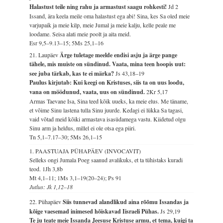
Halastust teile ning rahu ja armastust saagu rohkesti!
Jd 2
Issand, ära keela meile oma halastust ega abi! Sina, kes Sa oled meie
varjupaik ja meie kilp, meie Jumal ja meie kalju, kelle peale me
loodame. Seisa alati meie poolt ja aita meid.
Esr 9,5–9.13–15; 5Ms 25,1–16
21. Laupäev
Ärge tuletage meelde endisi asju ja ärge pange
tähele, mis muiste on sündinud. Vaata, mina teen hoopis uut:
see juba tärkab, kas te ei märka?
Js 43,18–19
Paulus kirjutab: Kui keegi on Kristuses, siis ta on uus loodu,
vana on möödunud, vaata, uus on sündinud.
2Kr 5,17
Armas Taevane Isa, Sina teed kõik uueks, ka meie elus. Me täname,
et võime Sinu lastena tulla Sinu juurde. Kedagi ei lükka Sa tagasi,
vaid võtad meid kõiki armastava isasüdamega vastu. Kiidetud olgu
Sinu arm ja heldus, millel ei ole otsa ega piiri.
Tn 5,1–7.17–30; 5Ms 26,1–15
1. PAASTUAJA PÜHAPÄEV (INVOCAVIT)
Selleks ongi Jumala Poeg saanud avalikuks, et ta tühistaks kuradi
teod.
1Jh 3,8b
Mt 4,1–11; 1Ms 3,1–19(20–24); Ps 91
Jutlus: Jk 1,12–18
22. Pühapäev
Siis tunnevad alandlikud aina rõõmu Issandas ja
kõige vaesemad inimesed hõiskavad Iisraeli Pühas.
Js 29,19
Te ju teate meie Issanda Jeesuse Kristuse armu, et tema, kuigi ta