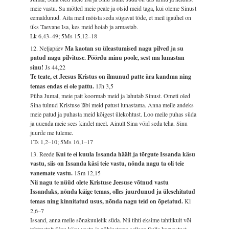
meie vastu. Sa mõtled meie peale ja otsid meid taga, kui oleme Sinust
eemaldunud. Aita meil mõista seda sügavat tõde, et meil igaühel on
üks Taevane Isa, kes meid hoiab ja armastab.
Lk 6,43–49; 5Ms 15,12–18
12. Neljapäev
Ma kaotan su üleastumised nagu pilved ja su
patud nagu pilvituse. Pöördu minu poole, sest ma lunastan
sinu!
Js 44,22
Te teate, et Jeesus Kristus on ilmunud patte ära kandma ning
temas endas ei ole pattu.
1Jh 3,5
Püha Jumal, meie patt koormab meid ja lahutab Sinust. Ometi oled
Sina tulnud Kristuse läbi meid patust lunastama. Anna meile andeks
meie patud ja puhasta meid kõigest ülekohtust. Loo meile puhas süda
ja uuenda meie sees kindel meel. Ainult Sina võid seda teha. Sinu
juurde me tuleme.
1Ts 1,2–10; 5Ms 16,1–17
13. Reede
Kui te ei kuula Issanda häält ja tõrgute Issanda käsu
vastu, siis on Issanda käsi teie vastu, nõnda nagu ta oli teie
vanemate vastu.
1Sm 12,15
Nii nagu te nüüd olete Kristuse Jeesuse võtnud vastu
Issandaks, nõnda käige temas, olles juurdunud ja ülesehitatud
temas ning kinnitatud usus, nõnda nagu teid on õpetatud.
Kl
2,6–7
Issand, anna meile sõnakuulelik süda. Nii tihti eksime tahtlikult või