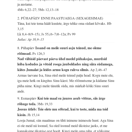
ja austame.
4Ms 6,22–27; 5Ms 12,13–18
2. PÜHAPÄEV ENNE PAASTUAEGA (SEXAGESIMAE)
Täna, kui teie tema häält kuulete, ärge tehke oma südant kõvaks.
Hb
3,15
Lk 8,4–8(9–15); Js 55,(6–7)8–12a; Ps 99
Jutlus: Ap 16,9–15
8. Pühapäev
Issand on meile suuri asju teinud, me oleme
rõõmsad.
Ps 126,3
Nad viibisid päevast päeva ühel meelel pühakojas, murdsid
leiba kodudes ja võtsid rooga juubeldades ning siira südamega,
kiites Jumalat ja leides armu kogu rahva silmis.
Ap 2,46–47
Armas taevane Isa, Sina oled meile teinud palju head. Kogu meie elu,
iga meie hetk on kingitus Sinu käest. Me rõõmutseme ja kiidame Sinu
püha nime. Kingi meile tänulik süda, mis märkab kõiki Sinu suuri
ande.
9. Esmaspäev
Kui teie maal su juures asub võõras, siis ärge
rõhuge teda.
3Ms 19,33
Jeesus ütleb: Teie olete mu sõbrad, kui te teete, mida ma teid
käsin.
Jh 15,14
Looja Jumal, siin maailmas on tihti inimene inimesele hunt. Aga Sina
ei ole meid nii loonud, Sa oled loonud meid üksteise jaoks, et me
kannaksime üksteise eest hoolt. Kingi meile oma rahu, et võiksime