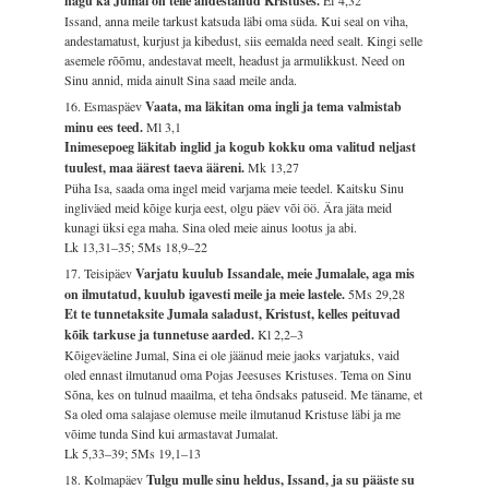
nagu ka Jumal on teile andestanud Kristuses.
Issand, anna meile tarkust katsuda läbi oma süda. Kui seal on viha,
andestamatust, kurjust ja kibedust, siis eemalda need sealt. Kingi selle
asemele rõõmu, andestavat meelt, headust ja armulikkust. Need on
Sinu annid, mida ainult Sina saad meile anda.
16. Esmaspäev
Vaata, ma läkitan oma ingli ja tema valmistab
minu ees teed.
Ml 3,1
Inimesepoeg läkitab inglid ja kogub kokku oma valitud neljast
tuulest, maa äärest taeva ääreni.
Mk 13,27
Püha Isa, saada oma ingel meid varjama meie teedel. Kaitsku Sinu
ingliväed meid kõige kurja eest, olgu päev või öö. Ära jäta meid
kunagi üksi ega maha. Sina oled meie ainus lootus ja abi.
Lk 13,31–35; 5Ms 18,9–22
17. Teisipäev
Varjatu kuulub Issandale, meie Jumalale, aga mis
on ilmutatud, kuulub igavesti meile ja meie lastele.
5Ms 29,28
Et te tunnetaksite Jumala saladust, Kristust, kelles peituvad
kõik tarkuse ja tunnetuse aarded.
Kl 2,2–3
Kõigeväeline Jumal, Sina ei ole jäänud meie jaoks varjatuks, vaid
oled ennast ilmutanud oma Pojas Jeesuses Kristuses. Tema on Sinu
Sõna, kes on tulnud maailma, et teha õndsaks patuseid. Me täname, et
Sa oled oma salajase olemuse meile ilmutanud Kristuse läbi ja me
võime tunda Sind kui armastavat Jumalat.
Lk 5,33–39; 5Ms 19,1–13
18. Kolmapäev
Tulgu mulle sinu heldus, Issand, ja su pääste su