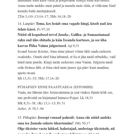
tahtmatult Sinu käsu vastu ja põhjustame sellega Sulle kurvastust.
Anna meile andeks meie patud ja uuenda meie süda, et võiksime Sind
teenida Sulle meelepäraselt.
2Tm 3,(10–13)14–17; 5Ms 16,18–20
14. Laupäev
Tema, kes hoiab oma vagade hingi, kisub nad ära
õelate käest.
Ps 97,10
Nüüd oli kogudusel tervel Juuda-, Galilea- ja Samaariamaal
rahu end üles ehitada ja käia Issanda kartuses, ja see üha
kasvas Püha Vaimu julgustusel.
Ap 9,31
Issand Jeesus Kristus, Sinu nime pärast võime tihti saada raskuste
osalisteks. Ometi oled Sina lubanud, et Sa ei jäta meid orbudeks, vaid
tuled meie juurde. Kingi meile raskustes oma Vaimu. Julgusta meid
selle tõotuse läbi, et Sina oled meie juures iga päev kuni maailma
ajastu otsani.
Mt 13,31–35; 5Ms 17,14–20
PÜHAPÄEV ENNE PAASTUAEGA (ESTOMIHI)
Vaata, me läheme üles Jeruusalemma ja seal viiakse lõpule kõik see,
mis prohvetid on kirjutanud Inimese Pojast.
Lk 18,31
Mk 8,31–38; 1Kr 13,1–13; Ps 31
Jutlus: Js 58,1–9a
15. Pühapäev
Joosepi vennad palusid: Anna siis nüüd andeks
oma isa Jumala sulaste üleastumine!
1Ms 50,17
Olge üksteise vastu lahked, halastajad, andestage üksteisele, nii
Ef 4,32