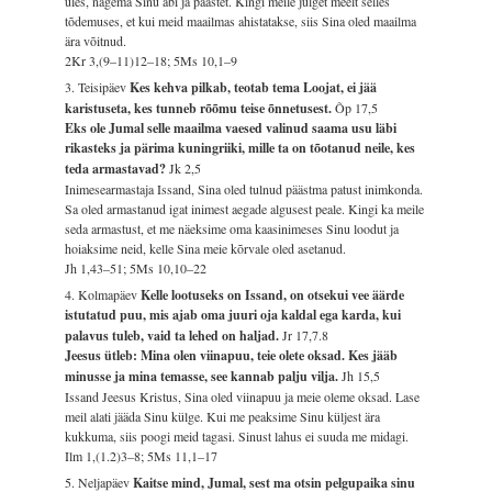
üles, nägema Sinu abi ja päästet. Kingi meile julget meelt selles
tõdemuses, et kui meid maailmas ahistatakse, siis Sina oled maailma
ära võitnud.
2Kr 3,(9–11)12–18; 5Ms 10,1–9
3. Teisipäev
Kes kehva pilkab, teotab tema Loojat, ei jää
karistuseta, kes tunneb rõõmu teise õnnetusest.
Õp 17,5
Eks ole Jumal selle maailma vaesed valinud saama usu läbi
rikasteks ja pärima kuningriiki, mille ta on tõotanud neile, kes
teda armastavad?
Jk 2,5
Inimesearmastaja Issand, Sina oled tulnud päästma patust inimkonda.
Sa oled armastanud igat inimest aegade algusest peale. Kingi ka meile
seda armastust, et me näeksime oma kaasinimeses Sinu loodut ja
hoiaksime neid, kelle Sina meie kõrvale oled asetanud.
Jh 1,43–51; 5Ms 10,10–22
4. Kolmapäev
Kelle lootuseks on Issand, on otsekui vee äärde
istutatud puu, mis ajab oma juuri oja kaldal ega karda, kui
palavus tuleb, vaid ta lehed on haljad.
Jr 17,7.8
Jeesus ütleb: Mina olen viinapuu, teie olete oksad. Kes jääb
minusse ja mina temasse, see kannab palju vilja.
Jh 15,5
Issand Jeesus Kristus, Sina oled viinapuu ja meie oleme oksad. Lase
meil alati jääda Sinu külge. Kui me peaksime Sinu küljest ära
kukkuma, siis poogi meid tagasi. Sinust lahus ei suuda me midagi.
Ilm 1,(1.2)3–8; 5Ms 11,1–17
5. Neljapäev
Kaitse mind, Jumal, sest ma otsin pelgupaika sinu