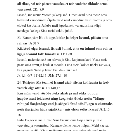
oli rikas, sai teie pärast vaeseks, et teie saaksite rikkaks tema
vaesusest.
2Kr 8,9
Issand, me oleme vaesed ja kerjused. Ometi avad Sina meile oma
taevased varandused. Õpeta meid neid varandusi vastu võtma ja oma
eluteel kasutama. Ja luba meil jagada neid varandusi ka kõigi
nendega, kellega Sina meid kokku juhid.
23. Esmaspäev
Kuulutage, kiitke ja öelge: Issand, päästa oma
rahvas!
Jr 31,7
Kiidetud olgu Issand, Iisraeli Jumal, et ta on tulnud oma rahva
ligi ja toonud talle lunastuse.
Lk 1,68
Issand, meie oleme Sinu rahvas ja Sinu karjamaa kari. Vaata meie
peale oma armu ja heldust mööda. Liida meid kokku üheks rahvaks,
kes järgneb Sulle ja tahab kuulda Sinu häält.
Jk 1,1–6(7–11)12.13; 5Ms 27,1–10
24. Teisipäev
Ma tean, et Issand ajab viletsa kohtuasja ja teeb
vaesele õige otsuse.
Ps 140,13
Kui mõni vend või õde oleks alasti ja neil oleks puudu
igapäevasest toidusest ning keegi teist ütleks neile: "Minge
rahuga! Soojendage end ja sööge kõhud täis!", aga te ei annaks
neile ihu jaoks hädavajalikku – mis oleks sellest kasu?
Jk 2,15–
16
Püha kõigeväeline Jumal, Sina kutsud oma Pojas enda juurde
vaevatud ja koormatud. Ka meie oleme nende hulgas. Meid vaevab
meie patt ja süü. Kingi meile oma armu, mis vabastab meid meie