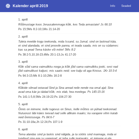
Kalender aprill 2019
Info
Seaded
1. aprill
Rõõmustage koos Jeruusalemmaga kõik, kes Teda armastate! Js 66:10
Ps 15;5Ms 8:2-10;1Ms 21:14-20
2. aprill
Tuleta meelde kogu teekonda, mida Issand, su Jumal, sind on lasknud käia,
et sind alandada, et sind proovile panna, et teada saada, mis on su südames:
kas sa pead Tema käske või mitte! 5Ms 8:2
Ps 38:2-5,10,16-23;4Ms 20:1-13;Js 41:17-20
3. aprill
Kõik sõid sama vaimulikku rooga ja kõik jõid sama vaimulikku jooki, sest nad
jõid vaimulikust kaljust, mis saatis neid; see kalju oli aga Kristus. 1Kr 10:3-4
Ps 94:3-15;Mk 8:1-10;2Ms 16:2-8
4. aprill
Kõikide silmad ootavad Sind ja Sina annad neile nende roa omal ajal; Sina
avad oma käe ja täidad kõik, mis elab, hea meelega. Ps 145:15-16
Ps 141:1-5,8;5Ms 24:19-22;Ps 104:27-30
5. aprill
Õnnis on inimene, kelle tugevus on Sinus, kelle mõttes on pühad teekonnad.
Nutuorust läbi käies teevad nad selle allikate maaks; ka varajane vihm katab
neid õnnistusega. Ps 84:6-7
Ps 31:10-18a;Jh 12:24;Ps 107:1-9
6. aprill
Tema alandas sind ja laskis sind nälgida, ja ta söötis sind mannaga, mida ei
tundnud sina ega su vanemad, et teha sulle teatavaks, et inimene ei ela