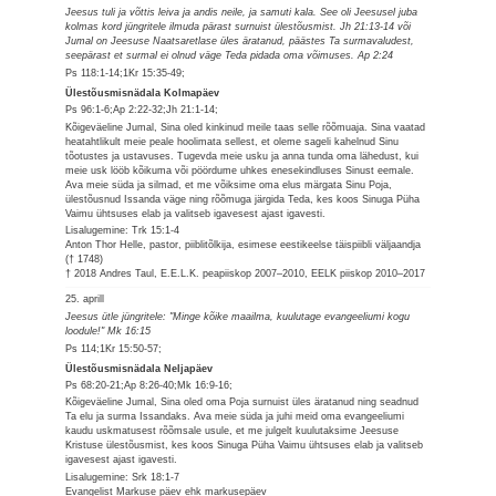
Jeesus tuli ja võttis leiva ja andis neile, ja samuti kala. See oli Jeesusel juba
kolmas kord jüngritele ilmuda pärast surnuist ülestõusmist. Jh 21:13-14 või
Jumal on Jeesuse Naatsaretlase üles äratanud, päästes Ta surmavaludest,
seepärast et surmal ei olnud väge Teda pidada oma võimuses. Ap 2:24
Ps 118:1-14;1Kr 15:35-49;
Ülestõusmisnädala Kolmapäev
Ps 96:1-6;Ap 2:22-32;Jh 21:1-14;
Kõigeväeline Jumal, Sina oled kinkinud meile taas selle rõõmuaja. Sina vaatad
heatahtlikult meie peale hoolimata sellest, et oleme sageli kahelnud Sinu
tõotustes ja ustavuses. Tugevda meie usku ja anna tunda oma lähedust, kui
meie usk lööb kõikuma või pöördume uhkes enesekindluses Sinust eemale.
Ava meie süda ja silmad, et me võiksime oma elus märgata Sinu Poja,
ülestõusnud Issanda väge ning rõõmuga järgida Teda, kes koos Sinuga Püha
Vaimu ühtsuses elab ja valitseb igavesest ajast igavesti.
Lisalugemine: Trk 15:1-4
Anton Thor Helle, pastor, piiblitõlkija, esimese eestikeelse täispiibli väljaandja
(† 1748)
† 2018 Andres Taul, E.E.L.K. peapiiskop 2007–2010, EELK piiskop 2010–2017
25. aprill
Jeesus ütle jüngritele: "Minge kõike maailma, kuulutage evangeeliumi kogu
loodule!" Mk 16:15
Ps 114;1Kr 15:50-57;
Ülestõusmisnädala Neljapäev
Ps 68:20-21;Ap 8:26-40;Mk 16:9-16;
Kõigeväeline Jumal, Sina oled oma Poja surnuist üles äratanud ning seadnud
Ta elu ja surma Issandaks. Ava meie süda ja juhi meid oma evangeeliumi
kaudu uskmatusest rõõmsale usule, et me julgelt kuulutaksime Jeesuse
Kristuse ülestõusmist, kes koos Sinuga Püha Vaimu ühtsuses elab ja valitseb
igavesest ajast igavesti.
Lisalugemine: Srk 18:1-7
Evangelist Markuse päev ehk markusepäev