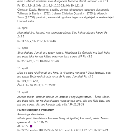
meie südametunnistuse surnud tegudest teenima elavat Jumalat. Hb 9:14
Ps 35:1,7,9-18;3Ms 16:1-2,6-10,20-22a;Hb 10:1,11-18
Christian David, Herrnhuti saadik, vennastekoguduse tegevuse alusepanija
Tallinnas ja Eestis († 1751); Johann Christian Quandt († 1750) ja Albrecht
Sutor († 1758), pastorid, vennastekoguduse tegevuse algatajad ja eestvedajad
Lõuna–Eestis
11. aprill
Kisu mind ära, Issand, mu vaenlaste käest; Sinu kaitse alla ma kipun! Ps
143:9
Ps 11:1-5,7;1Kr 2:1-5;Ii 17:6-16
12. aprill
Sina oled mu Jumal, mu tugev kaitse. Mispärast Sa tõukasid mu ära? Miks
ma pean ikka kurvalt käima oma vaenlase surve all? Ps 43:2
Ps 35:19-28;Jr 11:18-20;Nl 3:1-20
13. aprill
Miks sa oled nii rõhutud, mu hing, ja nii rahutu mu sees? Oota Jumalat, sest
ma tahan Teda veel tänada, oma abi ja oma Jumalat! Ps 43:5
Ps 129;Ef 1:7-10;
Õhtul: Ps 86:12-17;Jh 11:53-57
14. aprill
Jeesus ütles: "Tund on tulnud, et Inimese Poeg kirgastataks. Tõesti, tõesti,
ma ütlen teile, kui nisuiva ei lange maasse ega sure, siis see jääb üksi, aga
kui see sureb, siis see kannab palju vilja." Jh 12:23-24
Palmipuudepüha Palmarum
Aukuninga alandustee
Nõnda peab ülendatama Inimese Poeg, et igaühel, kes usub, oleks Temas
igavene elu. Jh 3:14b,15
KLPR 77
Ps 22:2-6 või Ps 118:25-29;Js 50:4-10 või Sk 9:9-10;Fl 2:5-11;Jh 12:12-24