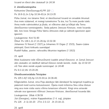
Issand on tõesti üles äratatud! Lk 24:34
2. ülestõusmispüha
Kohtumine Ülestõusnuga
KLPR 110
Ps 16:8-11;Jn 2;Ap 10:34-43;Lk 24:13-35
Püha Jumal, me täname Sind, et ülestõusnud Issand on omadele ilmunud.
Ava meie südamed, et meiegi tunneksime Ta ära, kui Ta meie juurde tuleb.
Anna meile valmisolekut ja jõudu, et võiksime alati ja kõikjal olla Tema
ülestõusmise tunnistajateks. Seda palume Jeesuse Kristuse, meie Issanda
läbi, kes koos Sinuga Püha Vaimu ühtsuses elab ja valitseb igavesest ajast
igavesti.
Lisalugemine: Kml 51-90
Õhtul: Ps 136:1,11-17,21-26;Ap 13:32-39
Johannes IV Kievel († 1527) ja Johannes III Orgas († 1515), Saare–Lääne
piiskopid, Eesti kirikuelu uuendajad
Rudolf Kallas, pastor, rahvusliku liikumise tegelane († 1913)
23. aprill
Meie kuulutame teile rõõmusõnumit isadele antud tõotusest, et Jumal Jeesust
üles äratades on täielikult täitnud tõotuse nende lastele, meile. Ap 13:32-33
või Teie olete nende asjade tunnistajad. Lk 24:48
Ps 9:2-12;1Kr 15:20-28;
Ülestõusmisnädala Teisipäev
Ps 105:1-6(7-10);Ap 13:23-33;Lk 24:36-49;
Kõigeväeline Jumal, oma Poja alanduse läbi ülendasid Sa langenud maailma ja
päästsid meid surma lootusetusest. Õpeta meid mõistma Sinu sõna tõotusi
ning ava meie süda vastu võtma lunastuse sõnumit. Kingi oma ustavale
rahvale osa igavesest rõõmust Jeesuse Kristuse, ülestõusnud Issanda läbi.
Lisalugemine: 1Mak 4:36-59
Jüri (Georgios), märter Kappadookias († 4. saj), jüripäev
Ps 126 Jr 11:18–20 2Tm 2:3–13 Jh 15:18–21
24. aprill