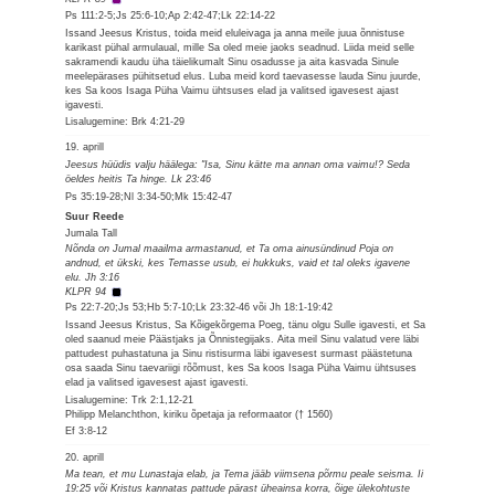
Ps 111:2-5;Js 25:6-10;Ap 2:42-47;Lk 22:14-22
Issand Jeesus Kristus, toida meid eluleivaga ja anna meile juua õnnistuse
karikast pühal armulaual, mille Sa oled meie jaoks seadnud. Liida meid selle
sakramendi kaudu üha täielikumalt Sinu osadusse ja aita kasvada Sinule
meelepärases pühitsetud elus. Luba meid kord taevasesse lauda Sinu juurde,
kes Sa koos Isaga Püha Vaimu ühtsuses elad ja valitsed igavesest ajast
igavesti.
Lisalugemine: Brk 4:21-29
19. aprill
Jeesus hüüdis valju häälega: "Isa, Sinu kätte ma annan oma vaimu!? Seda
öeldes heitis Ta hinge. Lk 23:46
Ps 35:19-28;Nl 3:34-50;Mk 15:42-47
Suur Reede
Jumala Tall
Nõnda on Jumal maailma armastanud, et Ta oma ainusündinud Poja on
andnud, et ükski, kes Temasse usub, ei hukkuks, vaid et tal oleks igavene
elu. Jh 3:16
KLPR 94
Ps 22:7-20;Js 53;Hb 5:7-10;Lk 23:32-46 või Jh 18:1-19:42
Issand Jeesus Kristus, Sa Kõigekõrgema Poeg, tänu olgu Sulle igavesti, et Sa
oled saanud meie Päästjaks ja Õnnistegijaks. Aita meil Sinu valatud vere läbi
pattudest puhastatuna ja Sinu ristisurma läbi igavesest surmast päästetuna
osa saada Sinu taevariigi rõõmust, kes Sa koos Isaga Püha Vaimu ühtsuses
elad ja valitsed igavesest ajast igavesti.
Lisalugemine: Trk 2:1,12-21
Philipp Melanchthon, kiriku õpetaja ja reformaator († 1560)
Ef 3:8-12
20. aprill
Ma tean, et mu Lunastaja elab, ja Tema jääb viimsena põrmu peale seisma. Ii
19:25 või Kristus kannatas pattude pärast üheainsa korra, õige ülekohtuste