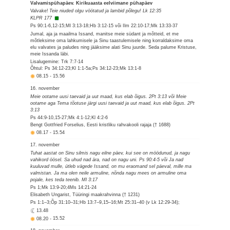
Valvamispühapäev. Kirikuaasta eelviimane pühapäev
Valvake!
Teie niuded olgu vöötatud ja lambid põlegu! Lk 12:35
KLPR 177
Ps 90:1-6,12-15;Ml 3:13-18;Hb 3:12-15 või Ilm 22:10-17;Mk 13:33-37
Jumal, aja ja maailma Issand, manitse meie südant ja mõtteid, et me
mõtleksime oma lahkumisele ja Sinu taastulemisele ning korraldaksime oma
elu valvates ja paludes ning jääksime alati Sinu juurde. Seda palume Kristuse,
meie Issanda läbi.
Lisalugemine: Trk 7:7-14
Õhtul: Ps 34:12-23;Kl 1:1-5a;Ps 34:12-23;Mk 13:1-8
08.15
-
15.56
16. november
Meie ootame uusi taevaid ja uut maad, kus elab õigus. 2Pt 3:13 või Meie
ootame aga Tema tõotuse järgi uusi taevaid ja uut maad, kus elab õigus. 2Pt
3:13
Ps 44:9-10,15-27;Mk 4:1-12;Kl 4:2-6
Bengt Gottfried Forselius, Eesti kristliku rahvakooli rajaja († 1688)
08.17
-
15.54
17. november
Tuhat aastat on Sinu silmis nagu eilne päev, kui see on möödunud, ja nagu
vahikord öösel. Sa uhud nad ära, nad on nagu uni. Ps 90:4-5 või Ja nad
kuuluvad mulle, ütleb vägede Issand, on mu eraomand sel päeval, mille ma
valmistan. Ja ma olen neile armuline, nõnda nagu mees on armuline oma
pojale, kes teda teenib. Ml 3:17
Ps 1;Mk 13:9-20;4Ms 14:21-24
Elisabeth Ungarist, Tüüringi maakrahvinna († 1231)
Ps 1:1–3;Õp 31:10–31;Hb 13:7–9,15–16;Mt 25:31–40 (v Lk 12:29-34);
13.48
08.20
-
15.52