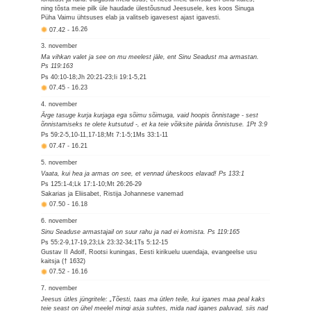
ning tõsta meie pilk üle haudade ülestõusnud Jeesusele, kes koos Sinuga
Püha Vaimu ühtsuses elab ja valitseb igavesest ajast igavesti.
07.42
-
16.26
3. november
Ma vihkan valet ja see on mu meelest jäle, ent Sinu Seadust ma armastan.
Ps 119:163
Ps 40:10-18;Jh 20:21-23;Ii 19:1-5,21
07.45
-
16.23
4. november
Ärge tasuge kurja kurjaga ega sõimu sõimuga, vaid hoopis õnnistage - sest
õnnistamiseks te olete kutsutud -, et ka teie võiksite pärida õnnistuse. 1Pt 3:9
Ps 59:2-5,10-11,17-18;Mt 7:1-5;1Ms 33:1-11
07.47
-
16.21
5. november
Vaata, kui hea ja armas on see, et vennad üheskoos elavad! Ps 133:1
Ps 125:1-4;Lk 17:1-10;Mt 26:26-29
Sakarias ja Eliisabet, Ristija Johannese vanemad
07.50
-
16.18
6. november
Sinu Seaduse armastajail on suur rahu ja nad ei komista. Ps 119:165
Ps 55:2-9,17-19,23;Lk 23:32-34;1Ts 5:12-15
Gustav II Adolf, Rootsi kuningas, Eesti kirikuelu uuendaja, evangeelse usu
kaitsja († 1632)
07.52
-
16.16
7. november
Jeesus ütles jüngritele: „Tõesti, taas ma ütlen teile, kui iganes maa peal kaks
teie seast on ühel meelel mingi asja suhtes, mida nad iganes paluvad, siis nad