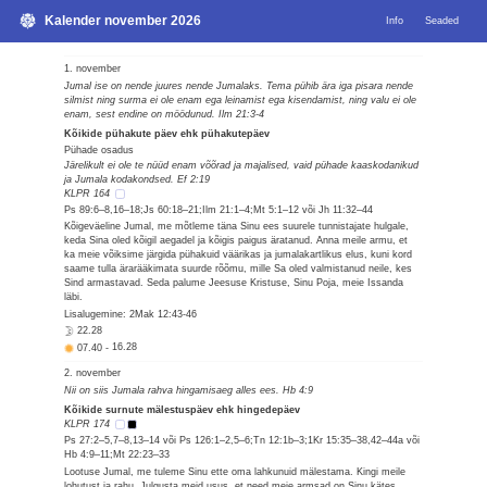
Kalender november 2026
Info
Seaded
1. november
Jumal ise on nende juures nende Jumalaks. Tema pühib ära iga pisara nende
silmist ning surma ei ole enam ega leinamist ega kisendamist, ning valu ei ole
enam, sest endine on möödunud. Ilm 21:3-4
Kõikide pühakute päev ehk pühakutepäev
Pühade osadus
Järelikult ei ole te nüüd enam võõrad ja majalised, vaid pühade kaaskodanikud
ja Jumala kodakondsed. Ef 2:19
KLPR 164
Ps 89:6–8,16–18;Js 60:18–21;Ilm 21:1–4;Mt 5:1–12 või Jh 11:32–44
Kõigeväeline Jumal, me mõtleme täna Sinu ees suurele tunnistajate hulgale,
keda Sina oled kõigil aegadel ja kõigis paigus äratanud. Anna meile armu, et
ka meie võiksime järgida pühakuid väärikas ja jumalakartlikus elus, kuni kord
saame tulla ärarääkimata suurde rõõmu, mille Sa oled valmistanud neile, kes
Sind armastavad. Seda palume Jeesuse Kristuse, Sinu Poja, meie Issanda
läbi.
Lisalugemine: 2Mak 12:43-46
22.28
07.40
-
16.28
2. november
Nii on siis Jumala rahva hingamisaeg alles ees. Hb 4:9
Kõikide surnute mälestuspäev ehk hingedepäev
KLPR 174
Ps 27:2–5,7–8,13–14 või Ps 126:1–2,5–6;Tn 12:1b–3;1Kr 15:35–38,42–44a või
Hb 4:9–11;Mt 22:23–33
Lootuse Jumal, me tuleme Sinu ette oma lahkunuid mälestama. Kingi meile
lohutust ja rahu. Julgusta meid usus, et need meie armsad on Sinu kätes,