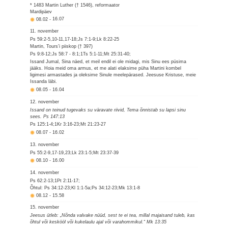
* 1483 Martin Luther († 1546), reformaator
Mardipäev
08.02
-
16.07
11. november
Ps 59:2-5,10-11,17-18;Js 7:1-9;Lk 8:22-25
Martin, Tours’i piiskop († 397)
Ps 9:8-12;Js 58:7 - 8:1;1Ts 5:1-11;Mt 25:31-40;
Issand Jumal, Sina näed, et meil endil ei ole midagi, mis Sinu ees püsima
jääks. Hoia meid oma armus, et me alati elaksime püha Martini kombel
ligimesi armastades ja oleksime Sinule meelepärased. Jeesuse Kristuse, meie
Issanda läbi.
08.05
-
16.04
12. november
Issand on teinud tugevaks su väravate riivid, Tema õnnistab su lapsi sinu
sees. Ps 147:13
Ps 125:1-4;1Kr 3:16-23;Mt 21:23-27
08.07
-
16.02
13. november
Ps 55:2-9,17-19,23;Lk 23:1-5;Mt 23:37-39
08.10
-
16.00
14. november
Ps 62:2-13;1Pt 2:11-17;
Õhtul: Ps 34:12-23;Kl 1:1-5a;Ps 34:12-23;Mk 13:1-8
08.12
-
15.58
15. november
Jeesus ütleb: „Nõnda valvake nüüd, sest te ei tea, millal majaisand tuleb, kas
õhtul või keskööl või kukelaulu ajal või varahommikul.“ Mk 13:35