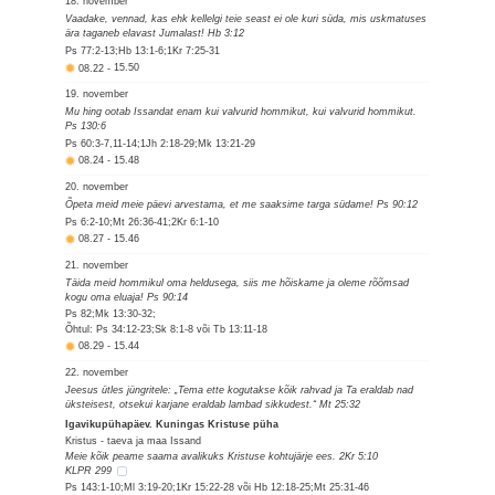
18. november
Vaadake, vennad, kas ehk kellelgi teie seast ei ole kuri süda, mis uskmatuses
ära taganeb elavast Jumalast! Hb 3:12
Ps 77:2-13;Hb 13:1-6;1Kr 7:25-31
08.22
-
15.50
19. november
Mu hing ootab Issandat enam kui valvurid hommikut, kui valvurid hommikut.
Ps 130:6
Ps 60:3-7,11-14;1Jh 2:18-29;Mk 13:21-29
08.24
-
15.48
20. november
Õpeta meid meie päevi arvestama, et me saaksime targa südame! Ps 90:12
Ps 6:2-10;Mt 26:36-41;2Kr 6:1-10
08.27
-
15.46
21. november
Täida meid hommikul oma heldusega, siis me hõiskame ja oleme rõõmsad
kogu oma eluaja! Ps 90:14
Ps 82;Mk 13:30-32;
Õhtul: Ps 34:12-23;Sk 8:1-8 või Tb 13:11-18
08.29
-
15.44
22. november
Jeesus ütles jüngritele: „Tema ette kogutakse kõik rahvad ja Ta eraldab nad
üksteisest, otsekui karjane eraldab lambad sikkudest.“ Mt 25:32
Igavikupühapäev. Kuningas Kristuse püha
Kristus - taeva ja maa Issand
Meie kõik peame saama avalikuks Kristuse kohtujärje ees. 2Kr 5:10
KLPR 299
Ps 143:1-10;Ml 3:19-20;1Kr 15:22-28 või Hb 12:18-25;Mt 25:31-46