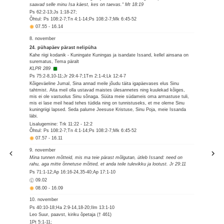
saavad selle minu Isa käest, kes on taevas.“ Mt 18:19
Ps 62:2-13;Js 1:18-27;
Õhtul: Ps 108:2-7;Tn 4:1-14;Ps 108:2-7;Mk 6:45-52
07.55
-
16.14
8. november
24. pühapäev pärast nelipüha
Kahe riigi kodanik - Kuningate Kuningas ja isandate Issand, kellel ainsana on
surematus, Tema päralt
KLPR 289
Ps 75:2-8,10-11;Jr 29:4-7;1Tm 2:1-4;Lk 12:4-7
Kõigeväeline Jumal, Sina annad meile jõudu täita igapäevases elus Sinu
tahtmist. Aita meil olla ustavad maistes ülesannetes ning kuulekad kõiges,
mis ei ole vastuolus Sinu sõnaga. Süüta meie südameis oma armastuse tuli,
mis ei lase meil head tehes tüdida ning on tunnistuseks, et me oleme Sinu
kuningriigi lapsed. Seda palume Jeesuse Kristuse, Sinu Poja, meie Issanda
läbi.
Lisalugemine: Trk 11:22 - 12:2
Õhtul: Ps 108:2-7;Tn 4:1-14;Ps 108:2-7;Mk 6:45-52
07.57
-
16.11
9. november
Mina tunnen mõtteid, mis ma teie pärast mõlgutan, ütleb Issand: need on
rahu, aga mitte õnnetuse mõtted, et anda teile tulevikku ja lootust. Jr 29:11
Ps 71:1-12;Ap 16:16-24,35-40;Ap 17:1-10
09.02
08.00
-
16.09
10. november
Ps 40:10-18;Ha 2:9-14,18-20;Ilm 13:1-10
Leo Suur, paavst, kiriku õpetaja († 461)
1Pt 5:1-11;