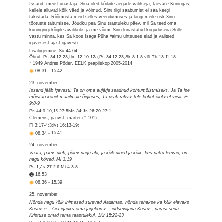
Issand, meie Lunastaja, Sina oled kõikide aegade valitseja, taevane Kuningas,
kellele alluvad kõik väed ja võimud. Sinu riigi saabumist ei saa keegi
takistada. Rõõmusta meid selles veendumuses ja kingi meile usk Sinu
tõotuste täitumisse. Jõudku pea Sinu taastuleku päev, mil Sa teed oma
kuningriigi kõigile avalikuks ja me võime Sinu lunastatud kogudusena Sulle
vastu minna, kes Sa koos Isaga Püha Vaimu ühtsuses elad ja valitsed
igavesest ajast igavesti.
Lisalugemine: Su 44-64
Õhtul: Ps 34:12-23;Ilm 12:10-12a;Ps 34:12-23;Sk 8:1-8 või Tb 13:11-18
* 1949 Andres Põder, EELK peapiiskop 2005-2014
08.31
-
15.42
23. november
Issand jääb igavesti; Ta on oma aujärje seadnud kohtumõistmiseks. Ja Ta ise
mõistab kohut maailmale õigluses; Ta peab rahvastele kohut õiglasel viisil. Ps
9:8-9
Ps 44:9-10,15-27;5Ms 34;Js 26:20-27:1
Clemens, paavst, märter († 101)
Fl 3:17-4:3;Mt 16:13-19;
08.34
-
15.41
24. november
Vaata, päev tuleb, põlev nagu ahi, ja kõik ülbed ja kõik, kes pattu teevad, on
nagu kõrred. Ml 3:19
Ps 1;Js 27:2-6;Mi 4:3-8
16.53
08.36
-
15.39
25. november
Nõnda nagu kõik inimesed surevad Aadamas, nõnda tehakse ka kõik elavaks
Kristuses. Aga igaüks oma järjekorras: uudseviljana Kristus, pärast seda
Kristuse omad tema taastulekul. 1Kr 15:22-23