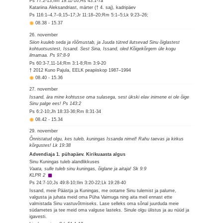
Ps 77:2-13;Ilm 19:11-16;Hs 43:1-7a
Katariina Aleksandriast, märter († 4. saj), kadripäev
Ps 116:1–4,7–9,15–17;Jr 11:18–20;Rm 5:1–5;Lk 9:23–26;
08.38
-
15.37
26. november
Siion kuuleb seda ja rõõmustab, ja Juuda tütred ilutsevad Sinu õiglastest
kohtuotsustest, Issand. Sest Sina, Issand, oled Kõigekõrgem üle kogu
ilmamaa. Ps 97:8-9
Ps 60:3-7,11-14;Rm 3:1-8;Rm 3:9-20
† 2012 Kuno Pajula, EELK peapiiskop 1987–1994
08.40
-
15.36
27. november
Issand, ära mine kohtusse oma sulasega, sest ükski elav inimene ei ole õige
Sinu palge ees! Ps 143:2
Ps 6:2-10;Jh 18:33-36;Rm 8:31-34
08.42
-
15.34
29. november
Õnnistatud olgu, kes tuleb, kuningas Issanda nimel! Rahu taevas ja kirkus
kõrgustes! Lk 19:38
Advendiaja 1. pühapäev. Kirikuaasta algus
Sinu Kuningas tuleb alandlikkuses
Vaata, sulle tuleb sinu kuningas, õiglane ja aitaja! Sk 9:9
KLPR 2
Ps 24:7-10;Js 49:8-10;Ilm 3:20-22;Lk 19:28-40
Issand, meie Päästja ja Kuningas, me ootame Sinu tulemist ja palume,
valgusta ja juhata meid oma Püha Vaimuga ning aita meil ennast ette
valmistada Sinu vastuvõtmiseks. Lase selleks oma sõnal juurduda meie
südametes ja tee meid oma valguse lasteks. Sinule olgu ülistus ja au nüüd ja
igavesti.