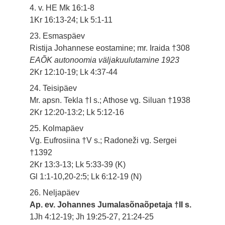
4. v. HE Mk 16:1-8
1Kr 16:13-24; Lk 5:1-11
23. Esmaspäev
Ristija Johannese eostamine; mr. Iraida †308
EAÕK autonoomia väljakuulutamine 1923
2Kr 12:10-19; Lk 4:37-44
24. Teisipäev
Mr. apsn. Tekla †I s.; Athose vg. Siluan †1938
2Kr 12:20-13:2; Lk 5:12-16
25. Kolmapäev
Vg. Eufrosiina †V s.; Radoneži vg. Sergei
†1392
2Kr 13:3-13; Lk 5:33-39 (K)
Gl 1:1-10,20-2:5; Lk 6:12-19 (N)
26. Neljapäev
Ap. ev. Johannes Jumalasõnaõpetaja †II s.
1Jh 4:12-19; Jh 19:25-27, 21:24-25