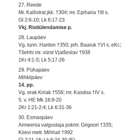
27. Reede
Mr. Kallistrat jkk. †304; mr. Epiharia †III s.
Gl 2:6-10; Lk 6:17-23
Vkj. Ristiülendamise p.
28. Laupäev
Vg. tunn. Hariton †350; prh. Baaruk †VI s. eKr.;
Tšehhi mr. vürst Vjatšeslav †938
1Kr 4:1-5; Lk 5:17-26
29. Pühapäev
Mihklipäev
14. pp.
Vg. erak Kiriak †556; mr. Kasdoa †IV s.
5. v. HE Mk 16:9-20
2Kr 1:21-2:4; Lk 6:31-36
30. Esmaspäev
Armeenia valgustaja pskmr. Grigoori †335;
Kiievi metr. Mihhail †992
Gl 2:11-16: Lk 6:24-30 (E)