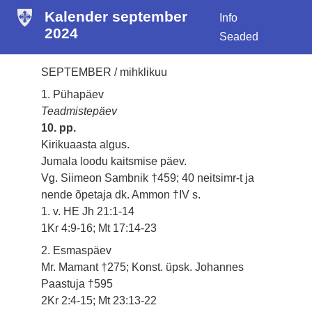
Kalender september
Info
2024
Seaded
SEPTEMBER / mihklikuu
1. Pühapäev
Teadmistepäev
10. pp.
Kirikuaasta algus.
Jumala loodu kaitsmise päev.
Vg. Siimeon Sambnik †459; 40 neitsimr-t ja
nende õpetaja dk. Ammon †IV s.
1. v. HE Jh 21:1-14
1Kr 4:9-16; Mt 17:14-23
2. Esmaspäev
Mr. Mamant †275; Konst. üpsk. Johannes
Paastuja †595
2Kr 2:4-15; Mt 23:13-22