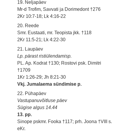
19. Neljapäev
Mr-d Trofim, Savvati ja Dorimedont †276
2Kr 10:7-18; Lk 4:16-22
20. Reede
Smr. Eustaati, mr. Teopista jkk. †118
2Kr 11:5-21; Lk 4:22-30
21. Laupäev
Lp. pärast ristiülendamisp.
PL. Ap. Kodrat †130; Rostovi psk. Dimitri
†1709
1Kr 1:26-29; Jh 8:21-30
Vkj. Jumalaema sündimise p.
22. Pühapäev
Vastupanuvõitluse päev
Sügise algus 14.44
13. pp.
Sinope pskmr. Fooka †117; prh. Joona †VIII s.
eKr.