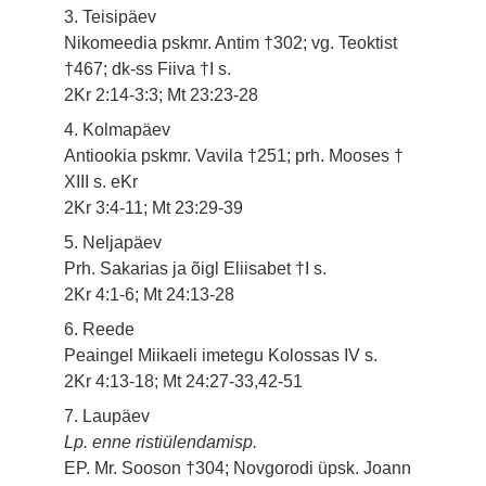
3. Teisipäev
Nikomeedia pskmr. Antim †302; vg. Teoktist
†467; dk-ss Fiiva †I s.
2Kr 2:14-3:3; Mt 23:23-28
4. Kolmapäev
Antiookia pskmr. Vavila †251; prh. Mooses †
XIII s. eKr
2Kr 3:4-11; Mt 23:29-39
5. Neljapäev
Prh. Sakarias ja õigl Eliisabet †I s.
2Kr 4:1-6; Mt 24:13-28
6. Reede
Peaingel Miikaeli imetegu Kolossas IV s.
2Kr 4:13-18; Mt 24:27-33,42-51
7. Laupäev
Lp. enne ristiülendamisp.
EP. Mr. Sooson †304; Novgorodi üpsk. Joann