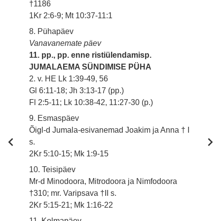
†1186
1Kr 2:6-9; Mt 10:37-11:1
8. Pühapäev
Vanavanemate päev
11. pp., pp. enne ristiülendamisp.
JUMALAEMA SÜNDIMISE PÜHA
2. v. HE Lk 1:39-49, 56
Gl 6:11-18; Jh 3:13-17 (pp.)
Fl 2:5-11; Lk 10:38-42, 11:27-30 (p.)
9. Esmaspäev
Õigl-d Jumala-esivanemad Joakim ja Anna † I
s.
2Kr 5:10-15; Mk 1:9-15
10. Teisipäev
Mr-d Minodoora, Mitrodoora ja Nimfodoora
†310; mr. Varipsava †II s.
2Kr 5:15-21; Mk 1:16-22
11. Kolmapäev