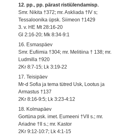
12. pp., pp. pärast ristiülendamisp.
Smr. Nikita †372; mr. Askliada †IV s;
Tessaloonika üpsk. Siimeon †1429
3. v. HE Mt 28:16-20
Gl 2:16-20; Mk 8:34-9:1
16. Esmaspäev
Smr. Eufiimia †304; mr. Melitiina † 138; mr.
Ludmilla †920
2Kr 8:7-15; Lk 3:19-22
17. Teisipäev
Mr-d Sofia ja tema tütred Usk, Lootus ja
Armastus †137
2Kr 8:16-9:5; Lk 3:23-4:12
18. Kolmapäev
Gortüna psk. imet. Eumeeni †VII s.; mr.
Ariadne †II s.; mr. Kastor
2Kr 9:12-10:7; Lk 4:1-15