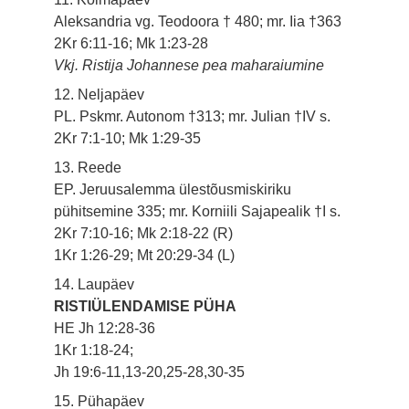
Aleksandria vg. Teodoora † 480; mr. Iia †363
2Kr 6:11-16; Mk 1:23-28
Vkj. Ristija Johannese pea maharaiumine
12. Neljapäev
PL. Pskmr. Autonom †313; mr. Julian †IV s.
2Kr 7:1-10; Mk 1:29-35
13. Reede
EP. Jeruusalemma ülestõusmiskiriku
pühitsemine 335; mr. Korniili Sajapealik †I s.
2Kr 7:10-16; Mk 2:18-22 (R)
1Kr 1:26-29; Mt 20:29-34 (L)
14. Laupäev
RISTIÜLENDAMISE PÜHA
HE Jh 12:28-36
1Kr 1:18-24;
Jh 19:6-11,13-20,25-28,30-35
15. Pühapäev