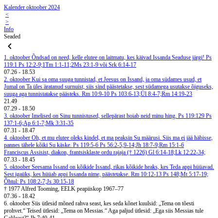
Kalender oktoober 2024
<
>
Info
Seaded
1. oktoober
Õndsad on need, kelle elutee on laitmatu, kes käivad Issanda Seaduse järgi! Ps
119:1
Ps 12:2-9;1Tm 1:1-11;2Ms 23:1-9 või Srk 6:14-17
07.26
-
18.53
2. oktoober
Kui sa oma suuga tunnistad, et Jeesus on Issand, ja oma südames usud, et
Jumal on Ta üles äratanud surnuist, siis sind päästetakse, sest südamega usutakse õiguseks,
suuga aga tunnistatakse päästeks. Rm 10:9-10
Ps 103:6-13;Ül 8:4-7;Rm 14:19-23
21.49
07.29
-
18.50
3. oktoober
Imelised on Sinu tunnistused, sellepärast hoiab neid minu hing. Ps 119:129
Ps
137:1-6;Ap 6:1-7;Mk 3:31-35
07.31
-
18.47
4. oktoober
Oh, et mu elutee oleks kindel, et ma peaksin Su määrusi. Siis ma ei jää häbisse,
pannes tähele kõiki Su käske. Ps 119:5-6
Ps 56:2-5,9-14;Jh 18:7-9;Rm 15:1-6
Franciscus Assisist, diakon, frantsisklaste ordu rajaja († 1226)
Gl 6:14-18;Lk 12:22-34;
07.33
-
18.45
5. oktoober
Seesama Issand on kõikide Issand, rikas kõikide heaks, kes Teda appi hüüavad.
Sest igaüks, kes hüüab appi Issanda nime, päästetakse. Rm 10:12-13
Ps 148;Mt 5:17-19;
Õhtul: Ps 108:2-7;Js 30:15-18
† 1977 Alfred Tooming, EELK peapiiskop 1967–77
07.36
-
18.42
6. oktoober
Siis ütlesid mõned rahva seast, kes seda kõnet kuulsid: „Tema on tõesti
prohvet.“ Teised ütlesid: „Tema on Messias.“ Aga paljud ütlesid: „Ega siis Messias tule