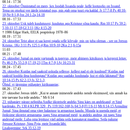
08.14
-
17.56
22. oktoober
Õnnistatud on mees, kes loodab Issanda peale, kelle lootuseks on Issand.
Tema on otsekui vee äärde istutatud puu, mis ajab oma juuri oja kaldal. Jr 17:7-8
Ps 40:10-
18;Ne 8:1-8;Jos 24:1-2a,14-18
08.16
-
17.53
23. oktoober
Usk tuleb kuulutusest, kuulutus aga Kristuse sõna kaudu. Rm 10:17
Ps 59:2-
5,10-11,17-18;Gl 3:11;1Kr 4:15-20
† 1986 Edgar Hark, EELK peapiiskop 1978–86
08.19
-
17.51
24. oktoober
Teist alust ei saa keegi rajada selle kõrvale, mis on juba olemas - see on Jeesus
Kristus. 1Kr 3:11
Ps 125:1-4;Rm 10:9-10;2Kn 2:1,6-15a
11.03
08.21
-
17.48
25. oktoober
Jumal on meie varjupaik ja tugevus, meie abimees kitsikuses ja kergesti leitav.
Ps 46:2
Ps 55:2-9,17-19,23;1Tm 4:7-9;1Aj 16:23-31
08.24
-
17.45
26. oktoober
Kuidas nad saaksid uskuda sellesse, kellest nad ei ole kuulnud? Kuidas nad
saaksid kuulda ilma kuulutajata? Kuidas aga saadaks kuulutada, kui ei olda läkitatud? Rm
10:14-15
Ps 62:2-13;Js 32:1-3;
Õhtul: vt järgmine pühapäev kirikuaastas;
08.26
-
17.43
27. oktoober
Jeesus ütleb: „Kui te annate inimestele andeks nende eksimused, siis annab ka
teie taevane Isa teile andeks.“ Mt 6:14
23. pühapäev pärast nelipüha
Andke üksteisele andeks
Sinu käes on andeksand, et Sind
kardetaks. Ps 130:4
KLPR 329
Ps 119:162-168;Js 64:3-8;Fl 1:6-11;Mt 6:14-15
Armuline
Jumal, Sina ilmutad oma väge halastuse ja armastuse kaudu. Muuda ja uuenda meid, et
õpiksime üksteist armastama, nagu Sina armastad meid, ja andeks andma, nii nagu Sina
andestad meile. Luba oma lepituse väel aidata seda kannatavat maailma. Seda palume
Jeesuse Kristuse, Sinu Poja, meie Issanda läbi.
Lisalugemine: Srk 35:12-19