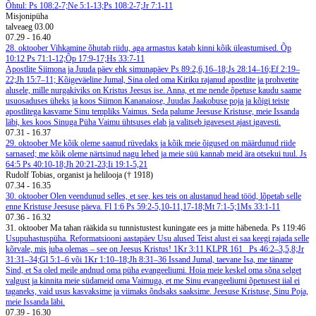
Õhtul: Ps 108:2-7;Ne 5:1-13;Ps 108:2-7;Jr 7:1-11
Misjonipüha
talveaeg
03.00
07.29
-
16.40
28. oktoober
Vihkamine õhutab riidu, aga armastus katab kinni kõik üleastumised. Õp
10:12
Ps 71:1-12;Õp 17:9-17;Hs 33:7-11
Apostlite Siimona ja Juuda päev ehk simunapäev
Ps 89:2,6,16–18;Js 28:14–16;Ef 2:19–
22;Jh 15:7–11;
Kõigeväeline Jumal, Sina oled oma Kiriku rajanud apostlite ja prohvetite
alusele, mille nurgakiviks on Kristus Jeesus ise. Anna, et me nende õpetuse kaudu saame
usuosaduses üheks ja koos Siimon Kananaiose, Juudas Jaakobuse poja ja kõigi teiste
apostlitega kasvame Sinu templiks Vaimus. Seda palume Jeesuse Kristuse, meie Issanda
läbi, kes koos Sinuga Püha Vaimu ühtsuses elab ja valitseb igavesest ajast igavesti.
07.31
-
16.37
29. oktoober
Me kõik oleme saanud rüvedaks ja kõik meie õigused on määrdunud riide
sarnased; me kõik oleme närtsinud nagu lehed ja meie süü kannab meid ära otsekui tuul. Js
64:5
Ps 40:10-18;Jh 20:21-23;Ii 19:1-5,21
Rudolf Tobias, organist ja helilooja († 1918)
07.34
-
16.35
30. oktoober
Olen veendunud selles, et see, kes teis on alustanud head tööd, lõpetab selle
enne Kristuse Jeesuse päeva. Fl 1:6
Ps 59:2-5,10-11,17-18;Mt 7:1-5;1Ms 33:1-11
07.36
-
16.32
31. oktoober
Ma tahan rääkida su tunnistustest kuningate ees ja mitte häbeneda. Ps 119:46
Usupuhastuspüha. Reformatsiooni aastapäev
Usu alused
Teist alust ei saa keegi rajada selle
kõrvale, mis juba olemas – see on Jeesus Kristus! 1Kr 3:11
KLPR 161
Ps 46:2–3,5,8;Jr
31:31–34;Gl 5:1–6 või 1Kr 1:10–18;Jh 8:31–36
Issand Jumal, taevane Isa, me täname
Sind, et Sa oled meile andnud oma püha evangeeliumi. Hoia meie keskel oma sõna selget
valgust ja kinnita meie südameid oma Vaimuga, et me Sinu evangeeliumi õpetusest iial ei
taganeks, vaid usus kasvaksime ja viimaks õndsaks saaksime. Jeesuse Kristuse, Sinu Poja,
meie Issanda läbi.
07.39
-
16.30