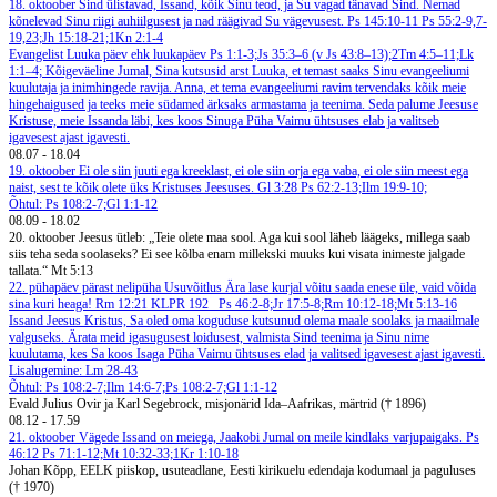
18. oktoober
Sind ülistavad, Issand, kõik Sinu teod, ja Su vagad tänavad Sind. Nemad
kõnelevad Sinu riigi auhiilgusest ja nad räägivad Su vägevusest. Ps 145:10-11
Ps 55:2-9,7-
19,23;Jh 15:18-21;1Kn 2:1-4
Evangelist Luuka päev ehk luukapäev
Ps 1:1-3;Js 35:3–6 (v Js 43:8–13);2Tm 4:5–11;Lk
1:1–4;
Kõigeväeline Jumal, Sina kutsusid arst Luuka, et temast saaks Sinu evangeeliumi
kuulutaja ja inimhingede ravija. Anna, et tema evangeeliumi ravim tervendaks kõik meie
hingehaigused ja teeks meie südamed ärksaks armastama ja teenima. Seda palume Jeesuse
Kristuse, meie Issanda läbi, kes koos Sinuga Püha Vaimu ühtsuses elab ja valitseb
igavesest ajast igavesti.
08.07
-
18.04
19. oktoober
Ei ole siin juuti ega kreeklast, ei ole siin orja ega vaba, ei ole siin meest ega
naist, sest te kõik olete üks Kristuses Jeesuses. Gl 3:28
Ps 62:2-13;Ilm 19:9-10;
Õhtul: Ps 108:2-7;Gl 1:1-12
08.09
-
18.02
20. oktoober
Jeesus ütleb: „Teie olete maa sool. Aga kui sool läheb läägeks, millega saab
siis teha seda soolaseks? Ei see kõlba enam millekski muuks kui visata inimeste jalgade
tallata.“ Mt 5:13
22. pühapäev pärast nelipüha
Usuvõitlus
Ära lase kurjal võitu saada enese üle, vaid võida
sina kuri heaga! Rm 12:21
KLPR 192
Ps 46:2-8;Jr 17:5-8;Rm 10:12-18;Mt 5:13-16
Issand Jeesus Kristus, Sa oled oma koguduse kutsunud olema maale soolaks ja maailmale
valguseks. Ärata meid igasugusest loidusest, valmista Sind teenima ja Sinu nime
kuulutama, kes Sa koos Isaga Püha Vaimu ühtsuses elad ja valitsed igavesest ajast igavesti.
Lisalugemine: Lm 28-43
Õhtul: Ps 108:2-7;Ilm 14:6-7;Ps 108:2-7;Gl 1:1-12
Evald Julius Ovir ja Karl Segebrock, misjonärid Ida–Aafrikas, märtrid († 1896)
08.12
-
17.59
21. oktoober
Vägede Issand on meiega, Jaakobi Jumal on meile kindlaks varjupaigaks. Ps
46:12
Ps 71:1-12;Mt 10:32-33;1Kr 1:10-18
Johan Kõpp, EELK piiskop, usuteadlane, Eesti kirikuelu edendaja kodumaal ja paguluses
(† 1970)