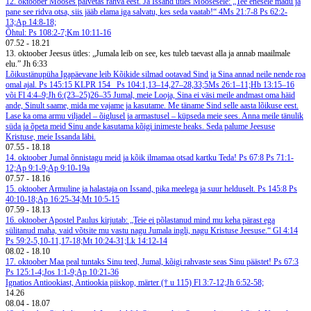
12. oktoober
Mooses palvetas rahva eest. Ja Issand ütles Moosesele: „Tee enesele madu ja
pane see ridva otsa, siis jääb elama iga salvatu, kes seda vaatab!“ 4Ms 21:7-8
Ps 62:2-
13;Ap 14:8-18;
Õhtul: Ps 108:2-7;Km 10:11-16
07.52
-
18.21
13. oktoober
Jeesus ütles: „Jumala leib on see, kes tuleb taevast alla ja annab maailmale
elu.” Jh 6:33
Lõikustänupüha
Igapäevane leib
Kõikide silmad ootavad Sind ja Sina annad neile nende roa
omal ajal. Ps 145:15
KLPR 154
Ps 104:1,13–14,27–28,33;5Ms 26:1–11;Hb 13:15–16
või Fl 4:4–9;Jh 6:(23–25)26–35
Jumal, meie Looja, Sina ei väsi meile andmast oma häid
ande, Sinult saame, mida me vajame ja kasutame. Me täname Sind selle aasta lõikuse eest.
Lase ka oma armu viljadel – õiglusel ja armastusel – küpseda meie sees. Anna meile tänulik
süda ja õpeta meid Sinu ande kasutama kõigi inimeste heaks. Seda palume Jeesuse
Kristuse, meie Issanda läbi.
07.55
-
18.18
14. oktoober
Jumal õnnistagu meid ja kõik ilmamaa otsad kartku Teda! Ps 67:8
Ps 71:1-
12;Ap 9:1-9;Ap 9:10-19a
07.57
-
18.16
15. oktoober
Armuline ja halastaja on Issand, pika meelega ja suur helduselt. Ps 145:8
Ps
40:10-18;Ap 16:25-34;Mt 10:5-15
07.59
-
18.13
16. oktoober
Apostel Paulus kirjutab: „Teie ei põlastanud mind mu keha pärast ega
sülitanud maha, vaid võtsite mu vastu nagu Jumala ingli, nagu Kristuse Jeesuse.“ Gl 4:14
Ps 59:2-5,10-11,17-18;Mt 10:24-31;Lk 14:12-14
08.02
-
18.10
17. oktoober
Maa peal tuntaks Sinu teed, Jumal, kõigi rahvaste seas Sinu päästet! Ps 67:3
Ps 125:1-4;Jos 1:1-9;Ap 10:21-36
Ignatios Antiookiast, Antiookia piiskop, märter († u 115)
Fl 3:7-12;Jh 6:52-58;
14.26
08.04
-
18.07