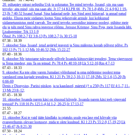
Galileast?“ Jh 7:40-41
20. pühapäev pärast nelipüha
Usk ja uskmatus
Tee mind terveks, Issand, siis ma saan
terveks; aita mind, siis ma saan abi. Jr 17:14
KLPR 66
Ps 78:1-8;4Ms 21:4-9;Kl 1:19-
23;Jh 7:40-52
Issand Jumal, Sina halastad neile, kes Sind appi hüüavad, ja annad patud
andeks. Elusta meie südames lootus Sinu igikestvale armule, kui kohkunud
südametunnistus meid vaevab. Tee meid terveks seespidise inimese poolest, pühitse meie
elu ja juhi meid Sinu rahva igavesse rõõmu. Jeesuse Kristuse, Sinu Poja, meie Issanda läbi.
Lisalugemine: Trk 13:1-9
Õhtul: Ps 108:2-7;Ef 3:8-13;Ps 108:2-7;Js 30:15-18
07.38
-
18.39
7. oktoober
Sina, Issand, istud aujärjel igavesti ja Sinu mälestus kestab põlvest põlve. Ps
102:13
Ps 71:1-12;Mk 10:46-52;2Ms 15:22-27
07.40
-
18.36
8. oktoober
Me jutustame tulevasele põlvele Issanda kiituseväärt tegudest, Tema vägevusest
ja Tema imedest, mis Ta on teinud. Ps 78:4
Ps 40:10-18;Lk 5:12-16;Rm 4:7-13
07.43
-
18.33
9. oktoober
Ka teie olite varem Jumalast võõrdunud ja oma mõtlemise poolest tema
vaenlased oma kurjade tegudega. Kl 1:21
Ps 59:2-5,10-11,17-18;2Ms 32:1-6,15-20;Jh
6:66-69
Denis e Dionysius, Pariisi piiskop, ja ta kaaslased, märtrid († u 250)
Ps 117;Ef 4:1–7,11–
13;Mt 23:8–12;
07.45
-
18.30
10. oktoober
Issanda parem käsi on tõusnud kõrgele, Issanda parem käsi teeb vägevaid
tegusid! Ps 118:16
Ps 125:1-4;Jd 1-2, 20-25;Jr 17:13-17
21.55
07.47
-
18.27
11. oktoober
Kui te vaid jääte kindlaks ja rajatuks usule ega lase end kõrvale viia
evangeeliumis olevast lootusest, mida te olete kuulnud. Kl 1:23
Ps 55:2-9,17-19,23;Lk
23:46-47;Jh 8:21-30
07.50
-
18.24