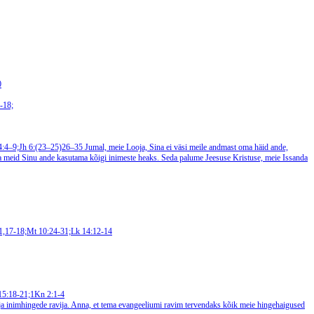
0
-18;
4:4–9;Jh 6:(23–25)26–35
Jumal, meie Looja, Sina ei väsi meile andmast oma häid ande,
eta meid Sinu ande kasutama kõigi inimeste heaks. Seda palume Jeesuse Kristuse, meie Issanda
1,17-18;Mt 10:24-31;Lk 14:12-14
 15:18-21;1Kn 2:1-4
 ja inimhingede ravija. Anna, et tema evangeeliumi ravim tervendaks kõik meie hingehaigused