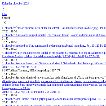
Kalender oktoober 2024
<
>
Info
Seaded
1. oktoober
Õndsad on need, kelle elutee on laitmatu, kes käivad Issanda Seaduse järgi! Ps 
07.26
-
18.53
2. oktoober
Kui sa oma suuga tunnistad, et Jeesus on Issand, ja oma südames usud, et Jumal 
21.49
07.29
-
18.50
3. oktoober
Imelised on Sinu tunnistused, sellepärast hoiab neid minu hing. Ps 119:129
Ps 1
07.31
-
18.47
4. oktoober
Oh, et mu elutee oleks kindel, et ma peaksin Su määrusi. Siis ma ei jää häbisse, 
Franciscus Assisist, diakon, frantsisklaste ordu rajaja († 1226)
Gl 6:14-18;Lk 12:22-34;
07.33
-
18.45
5. oktoober
Seesama Issand on kõikide Issand, rikas kõikide heaks, kes Teda appi hüüavad. 
Õhtul: Ps 108:2-7;Js 30:15-18
† 1977 Alfred Tooming, EELK peapiiskop 1967–77
07.36
-
18.42
6. oktoober
Siis ütlesid mõned rahva seast, kes seda kõnet kuulsid: „Tema on tõesti prohvet.“
20. pühapäev pärast nelipüha
Usk ja uskmatus
Tee mind terveks, Issand, siis ma saan terveks;
südames lootus Sinu igikestvale armule, kui kohkunud südametunnistus meid vaevab. Tee meid 
Lisalugemine: Trk 13:1-9
Õhtul: Ps 108:2-7;Ef 3:8-13;Ps 108:2-7;Js 30:15-18
07.38
-
18.39
7. oktoober
Sina, Issand, istud aujärjel igavesti ja Sinu mälestus kestab põlvest põlve. Ps 10
07.40
-
18.36