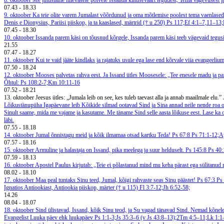
8. oktoober
Me jutustame tulevasele põlvele Issanda kiituseväärt tegudest, Tema vägevusest 
07.43
-
18.33
9. oktoober
Ka teie olite varem Jumalast võõrdunud ja oma mõtlemise poolest tema vaenlase
Denis e Dionysius, Pariisi piiskop, ja ta kaaslased, märtrid († u 250)
Ps 117;Ef 4:1–7,11–13;
07.45
-
18.30
10. oktoober
Issanda parem käsi on tõusnud kõrgele, Issanda parem käsi teeb vägevaid tegu
21.55
07.47
-
18.27
11. oktoober
Kui te vaid jääte kindlaks ja rajatuks usule ega lase end kõrvale viia evangeeliu
07.50
-
18.24
12. oktoober
Mooses palvetas rahva eest. Ja Issand ütles Moosesele: „Tee enesele madu ja pan
Õhtul: Ps 108:2-7;Km 10:11-16
07.52
-
18.21
13. oktoober
Jeesus ütles: „Jumala leib on see, kes tuleb taevast alla ja annab maailmale elu.”
Lõikustänupüha
Igapäevane leib
Kõikide silmad ootavad Sind ja Sina annad neile nende roa 
Sinult saame, mida me vajame ja kasutame. Me täname Sind selle aasta lõikuse eest. Lase ka 
läbi.
07.55
-
18.18
14. oktoober
Jumal õnnistagu meid ja kõik ilmamaa otsad kartku Teda! Ps 67:8
Ps 71:1-12;A
07.57
-
18.16
15. oktoober
Armuline ja halastaja on Issand, pika meelega ja suur helduselt. Ps 145:8
Ps 40:
07.59
-
18.13
16. oktoober
Apostel Paulus kirjutab: „Teie ei põlastanud mind mu keha pärast ega sülitanud
08.02
-
18.10
17. oktoober
Maa peal tuntaks Sinu teed, Jumal, kõigi rahvaste seas Sinu päästet! Ps 67:3
Ps
Ignatios Antiookiast, Antiookia piiskop, märter († u 115)
Fl 3:7-12;Jh 6:52-58;
14.26
08.04
-
18.07
18. oktoober
Sind ülistavad, Issand, kõik Sinu teod, ja Su vagad tänavad Sind. Nemad kõnele
Evangelist Luuka päev ehk luukapäev
Ps 1:1-3;Js 35:3–6 (v Js 43:8–13);2Tm 4:5–11;Lk 1:1