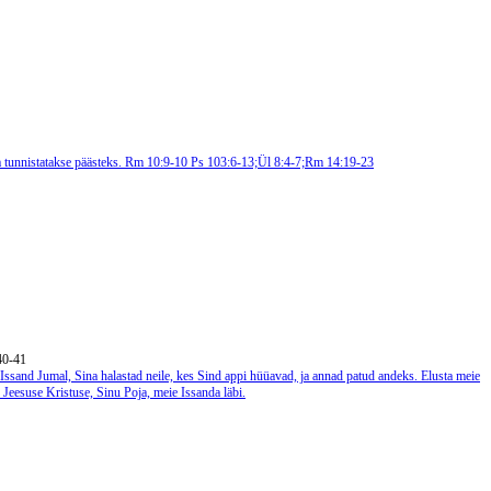
ga tunnistatakse päästeks. Rm 10:9-10
Ps 103:6-13;Ül 8:4-7;Rm 14:19-23
:40-41
Issand Jumal, Sina halastad neile, kes Sind appi hüüavad, ja annad patud andeks. Elusta meie
Jeesuse Kristuse, Sinu Poja, meie Issanda läbi.