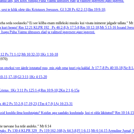
da läbi, kes koos Sinuga Püha Vaimu ühtsuses elab ja valitseb igavesest ajast igavesti.
ist, sest te kõik olete üks Kristuses Jeesuses. Gl 3:28
Ps 62:2-13;Ilm 19:9-10;
 teha seda soolaseks? Ei see kõlba enam millekski muuks kui visata inimeste jalgade tallata.“ Mt
ina kuri heaga! Rm 12:21
KLPR 192
Ps 46:2-8;Jr 17:5-8;Rm 10:12-18;Mt 5:13-16
Issand Jees
Isaga Püha Vaimu ühtsuses elad ja valitsed igavesest ajast igavesti.
6:12
Ps 71:1-12;Mt 10:32-33;1Kr 1:10-18
 1970)
n otsekui vee äärde istutatud puu, mis ajab oma juuri oja kaldal. Jr 17:7-8
Ps 40:10-18;Ne 8:1-
10-11,17-18;Gl 3:11;1Kr 4:15-20
 Kristus. 1Kr 3:11
Ps 125:1-4;Rm 10:9-10;2Kn 2:1,6-15a
Ps 46:2
Ps 55:2-9,17-19,23;1Tm 4:7-9;1Aj 16:23-31
ksid kuulda ilma kuulutajata? Kuidas aga saadaks kuulutada, kui ei olda läkitatud? Rm 10:14-1
ie taevane Isa teile andeks.“ Mt 6:14
etaks. Ps 130:4
KLPR 329
Ps 119:162-168;Js 64:3-8;Fl 1:6-11;Mt 6:14-15
Armuline Jumal, S