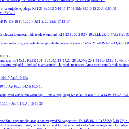
ja Tema imedest, mis Ta on teinud. Ps 78:4
Ps 40:10-18;Lk 5:12-16;Rm 4:7-13
d oma kurjade tegudega. Kl 1:21
Ps 59:2-5,10-11,17-18;2Ms 32:1-6,15-20;Jh 6:66-69
Mt 23:8–12;
sid! Ps 118:16
Ps 125:1-4;Jd 1-2, 20-25;Jr 17:13-17
mis olevast lootusest, mida te olete kuulnud. Kl 1:23
Ps 55:2-9,17-19,23;Lk 23:46-47;Jh 8:21-3
e see ridva otsa, siis jääb elama iga salvatu, kes seda vaatab!“ 4Ms 21:7-8
Ps 62:2-13;Ap 14:8
 Jh 6:33
omal ajal. Ps 145:15
KLPR 154
Ps 104:1,13–14,27–28,33;5Ms 26:1–11;Hb 13:15–16 või Fl 
oma armu viljadel – õiglusel ja armastusel – küpseda meie sees. Anna meile tänulik süda ja õp
p 9:1-9;Ap 9:10-19a
10-18;Ap 16:25-34;Mt 10:5-15
 maha, vaid võtsite mu vastu nagu Jumala ingli, nagu Kristuse Jeesuse.“ Gl 4:14
Ps 59:2-5,10-1
 125:1-4;Jos 1:1-9;Ap 10:21-36
vad Sinu riigi auhiilgusest ja nad räägivad Su vägevusest. Ps 145:10-11
Ps 55:2-9,7-19,23;Jh
–4;
Kõigeväeline Jumal, Sina kutsusid arst Luuka, et temast saaks Sinu evangeeliumi kuulutaja