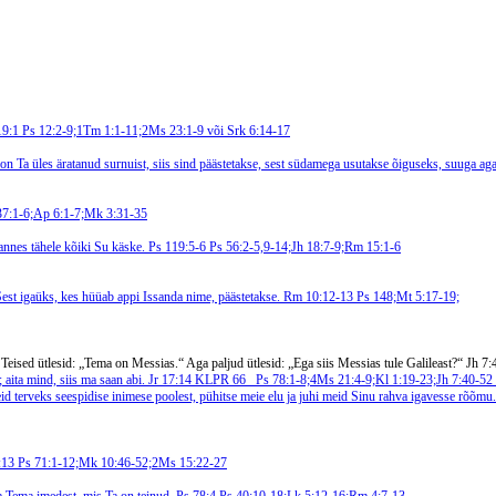
119:1
Ps 12:2-9;1Tm 1:1-11;2Ms 23:1-9 või Srk 6:14-17
on Ta üles äratanud surnuist, siis sind päästetakse, sest südamega usutakse õiguseks, suuga a
37:1-6;Ap 6:1-7;Mk 3:31-35
pannes tähele kõiki Su käske. Ps 119:5-6
Ps 56:2-5,9-14;Jh 18:7-9;Rm 15:1-6
Sest igaüks, kes hüüab appi Issanda nime, päästetakse. Rm 10:12-13
Ps 148;Mt 5:17-19;
 Teised ütlesid: „Tema on Messias.“ Aga paljud ütlesid: „Ega siis Messias tule Galileast?“ Jh 7
 aita mind, siis ma saan abi. Jr 17:14
KLPR 66
Ps 78:1-8;4Ms 21:4-9;Kl 1:19-23;Jh 7:40-52
terveks seespidise inimese poolest, pühitse meie elu ja juhi meid Sinu rahva igavesse rõõmu. 
2:13
Ps 71:1-12;Mk 10:46-52;2Ms 15:22-27