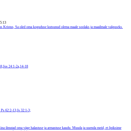
 5:13
us Kristus, Sa oled oma koguduse kutsunud olema maale soolaks ja maailmale valguseks.
8;Jos 24:1-2a,14-18
5
Ps 62:2-13;Js 32:1-3;
ina ilmutad oma väge halastuse ja armastuse kaudu. Muuda ja uuenda meid, et õpiksime