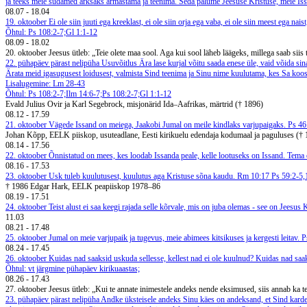
ja teeks meie südamed ärksaks armastama ja teenima. Seda palume Jeesuse Kristuse, meie Issan
08.07
-
18.04
19. oktoober
Ei ole siin juuti ega kreeklast, ei ole siin orja ega vaba, ei ole siin meest ega na
Õhtul: Ps 108:2-7;Gl 1:1-12
08.09
-
18.02
20. oktoober
Jeesus ütleb: „Teie olete maa sool. Aga kui sool läheb läägeks, millega saab siis
22. pühapäev pärast nelipüha
Usuvõitlus
Ära lase kurjal võitu saada enese üle, vaid võida s
Ärata meid igasugusest loidusest, valmista Sind teenima ja Sinu nime kuulutama, kes Sa koos 
Lisalugemine: Lm 28-43
Õhtul: Ps 108:2-7;Ilm 14:6-7;Ps 108:2-7;Gl 1:1-12
Evald Julius Ovir ja Karl Segebrock, misjonärid Ida–Aafrikas, märtrid († 1896)
08.12
-
17.59
21. oktoober
Vägede Issand on meiega, Jaakobi Jumal on meile kindlaks varjupaigaks. Ps 4
Johan Kõpp, EELK piiskop, usuteadlane, Eesti kirikuelu edendaja kodumaal ja paguluses (†
08.14
-
17.56
22. oktoober
Õnnistatud on mees, kes loodab Issanda peale, kelle lootuseks on Issand. Tema o
08.16
-
17.53
23. oktoober
Usk tuleb kuulutusest, kuulutus aga Kristuse sõna kaudu. Rm 10:17
Ps 59:2-5,
† 1986 Edgar Hark, EELK peapiiskop 1978–86
08.19
-
17.51
24. oktoober
Teist alust ei saa keegi rajada selle kõrvale, mis on juba olemas - see on Jeesus
11.03
08.21
-
17.48
25. oktoober
Jumal on meie varjupaik ja tugevus, meie abimees kitsikuses ja kergesti leitav. 
08.24
-
17.45
26. oktoober
Kuidas nad saaksid uskuda sellesse, kellest nad ei ole kuulnud? Kuidas nad saa
Õhtul: vt järgmine pühapäev kirikuaastas;
08.26
-
17.43
27. oktoober
Jeesus ütleb: „Kui te annate inimestele andeks nende eksimused, siis annab ka te
23. pühapäev pärast nelipüha
Andke üksteisele andeks
Sinu käes on andeksand, et Sind kard