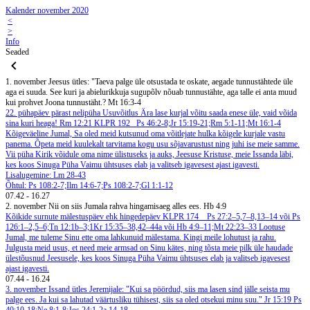
Kalender november 2020
<
>
Info
Seaded
1. november
Jeesus ütles: "Taeva palge üle otsustada te oskate, aegade tunnustähtede üle
aga ei suuda. See kuri ja abielurikkuja sugupõlv nõuab tunnustähte, aga talle ei anta muud
kui prohvet Joona tunnustäht.? Mt 16:3-4
22. pühapäev pärast nelipüha
Usuvõitlus
Ära lase kurjal võitu saada enese üle, vaid võida
sina kuri heaga! Rm 12:21
KLPR 192
Ps 46:2-8;Jr 15:19-21;Rm 5:1-11;Mt 16:1-4
Kõigeväeline Jumal, Sa oled meid kutsunud oma võitlejate hulka kõigele kurjale vastu
panema. Õpeta meid kuulekalt tarvitama kogu usu sõjavarustust ning juhi ise meie samme.
Vii püha Kirik võidule oma nime ülistuseks ja auks, Jeesuse Kristuse, meie Issanda läbi,
kes koos Sinuga Püha Vaimu ühtsuses elab ja valitseb igavesest ajast igavesti.
Lisalugemine: Lm 28-43
Õhtul: Ps 108:2-7;Ilm 14:6-7;Ps 108:2-7;Gl 1:1-12
07.42
-
16.27
2. november
Nii on siis Jumala rahva hingamisaeg alles ees. Hb 4:9
Kõikide surnute mälestuspäev ehk hingedepäev
KLPR 174
Ps 27:2–5,7–8,13–14 või Ps
126:1–2,5–6;Tn 12:1b–3;1Kr 15:35–38,42–44a või Hb 4:9–11;Mt 22:23–33
Lootuse
Jumal, me tuleme Sinu ette oma lahkunuid mälestama. Kingi meile lohutust ja rahu.
Julgusta meid usus, et need meie armsad on Sinu kätes, ning tõsta meie pilk üle haudade
ülestõusnud Jeesusele, kes koos Sinuga Püha Vaimu ühtsuses elab ja valitseb igavesest
ajast igavesti.
07.44
-
16.24
3. november
Issand ütles Jeremijale: "Kui sa pöördud, siis ma lasen sind jälle seista mu
palge ees. Ja kui sa lahutad väärtusliku tühisest, siis sa oled otsekui minu suu." Jr 15:19
Ps