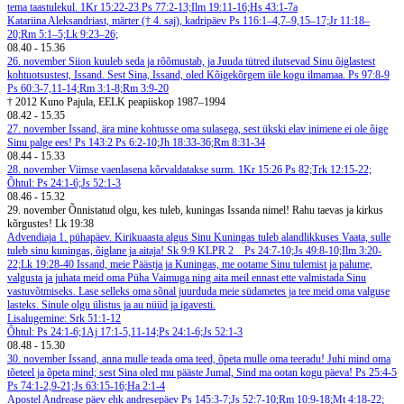
tema taastulekul. 1Kr 15:22-23
Ps 77:2-13;Ilm 19:11-16;Hs 43:1-7a
Katariina Aleksandriast, märter († 4. saj), kadripäev
Ps 116:1–4,7–9,15–17;Jr 11:18–
20;Rm 5:1–5;Lk 9:23–26;
08.40
-
15.36
26. november
Siion kuuleb seda ja rõõmustab, ja Juuda tütred ilutsevad Sinu õiglastest
kohtuotsustest, Issand. Sest Sina, Issand, oled Kõigekõrgem üle kogu ilmamaa. Ps 97:8-9
Ps 60:3-7,11-14;Rm 3:1-8;Rm 3:9-20
† 2012 Kuno Pajula, EELK peapiiskop 1987–1994
08.42
-
15.35
27. november
Issand, ära mine kohtusse oma sulasega, sest ükski elav inimene ei ole õige
Sinu palge ees! Ps 143:2
Ps 6:2-10;Jh 18:33-36;Rm 8:31-34
08.44
-
15.33
28. november
Viimse vaenlasena kõrvaldatakse surm. 1Kr 15:26
Ps 82;Trk 12:15-22;
Õhtul: Ps 24:1-6;Js 52:1-3
08.46
-
15.32
29. november
Õnnistatud olgu, kes tuleb, kuningas Issanda nimel! Rahu taevas ja kirkus
kõrgustes! Lk 19:38
Advendiaja 1. pühapäev. Kirikuaasta algus
Sinu Kuningas tuleb alandlikkuses
Vaata, sulle
tuleb sinu kuningas, õiglane ja aitaja! Sk 9:9
KLPR 2
Ps 24:7-10;Js 49:8-10;Ilm 3:20-
22;Lk 19:28-40
Issand, meie Päästja ja Kuningas, me ootame Sinu tulemist ja palume,
valgusta ja juhata meid oma Püha Vaimuga ning aita meil ennast ette valmistada Sinu
vastuvõtmiseks. Lase selleks oma sõnal juurduda meie südametes ja tee meid oma valguse
lasteks. Sinule olgu ülistus ja au nüüd ja igavesti.
Lisalugemine: Srk 51:1-12
Õhtul: Ps 24:1-6;1Aj 17:1-5,11-14;Ps 24:1-6;Js 52:1-3
08.48
-
15.30
30. november
Issand, anna mulle teada oma teed, õpeta mulle oma teeradu! Juhi mind oma
tõeteel ja õpeta mind; sest Sina oled mu pääste Jumal, Sind ma ootan kogu päeva! Ps 25:4-5
Ps 74:1-2,9-21;Js 63:15-16;Ha 2:1-4
Apostel Andrease päev ehk andresepäev
Ps 145:3-7;Js 52:7-10;Rm 10:9-18;Mt 4:18-22;