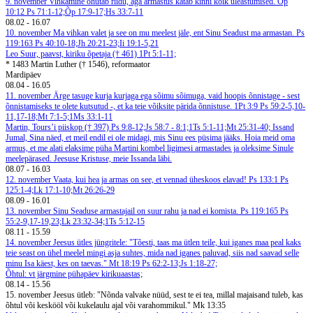
9. november
Vihkamine õhutab riidu, aga armastus katab kinni kõik üleastumised. Õp
10:12
Ps 71:1-12;Õp 17:9-17;Hs 33:7-11
08.02
-
16.07
10. november
Ma vihkan valet ja see on mu meelest jäle, ent Sinu Seadust ma armastan. Ps
119:163
Ps 40:10-18;Jh 20:21-23;Ii 19:1-5,21
Leo Suur, paavst, kiriku õpetaja († 461)
1Pt 5:1-11;
* 1483 Martin Luther († 1546), reformaator
Mardipäev
08.04
-
16.05
11. november
Ärge tasuge kurja kurjaga ega sõimu sõimuga, vaid hoopis õnnistage - sest
õnnistamiseks te olete kutsutud -, et ka teie võiksite pärida õnnistuse. 1Pt 3:9
Ps 59:2-5,10-
11,17-18;Mt 7:1-5;1Ms 33:1-11
Martin, Tours’i piiskop († 397)
Ps 9:8-12;Js 58:7 - 8:1;1Ts 5:1-11;Mt 25:31-40;
Issand
Jumal, Sina näed, et meil endil ei ole midagi, mis Sinu ees püsima jääks. Hoia meid oma
armus, et me alati elaksime püha Martini kombel ligimesi armastades ja oleksime Sinule
meelepärased. Jeesuse Kristuse, meie Issanda läbi.
08.07
-
16.03
12. november
Vaata, kui hea ja armas on see, et vennad üheskoos elavad! Ps 133:1
Ps
125:1-4;Lk 17:1-10;Mt 26:26-29
08.09
-
16.01
13. november
Sinu Seaduse armastajail on suur rahu ja nad ei komista. Ps 119:165
Ps
55:2-9,17-19,23;Lk 23:32-34;1Ts 5:12-15
08.11
-
15.59
14. november
Jeesus ütles jüngritele: "Tõesti, taas ma ütlen teile, kui iganes maa peal kaks
teie seast on ühel meelel mingi asja suhtes, mida nad iganes paluvad, siis nad saavad selle
minu Isa käest, kes on taevas." Mt 18:19
Ps 62:2-13;Js 1:18-27;
Õhtul: vt järgmine pühapäev kirikuaastas;
08.14
-
15.56
15. november
Jeesus ütleb: "Nõnda valvake nüüd, sest te ei tea, millal majaisand tuleb, kas
õhtul või keskööl või kukelaulu ajal või varahommikul." Mk 13:35