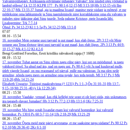
Valvamispühapäev. Kirikuaasta eelviimane pühapäev
Valvake!
Teie niuded olgu vöötatud ja
lambid põlegu! Lk 12:35
KLPR 177
Ps 90:1-6,12-15;Ml 3:13-18;Hb 3:12-15 või Ilm
22:10-17;Mk 13:33-37
Jumal, aja ja maailma Issand, manitse meie südant ja mõtteid, et me
mõtleksime oma lahkumisele ja Sinu taastulemisele ning korraldaksime oma elu valvates ja
paludes ning jääksime alati Sinu juurde. Seda palume Kristuse, meie Issanda läbi.
Lisalugemine: Trk 7:7-14
Õhtul: Ps 34:12-23;Kl 1:1-5a;Ps 34:12-23;Mk 13:1-8
07.07
08.16
-
15.54
16. november
Meie ootame uusi taevaid ja uut maad, kus elab õigus. 2Pt 3:13 või Meie
ootame aga Tema tõotuse järgi uusi taevaid ja uut maad, kus elab õigus. 2Pt 3:13
Ps 44:9-
10,15-27;Mk 4:1-12;Kl 4:2-6
Bengt Gottfried Forselius, Eesti kristliku rahvakooli rajaja († 1688)
08.19
-
15.52
17. november
Tuhat aastat on Sinu silmis nagu eilne päev, kui see on möödunud, ja nagu
vahikord öösel. Sa uhud nad ära, nad on nagu uni. Ps 90:4-5 või Ja nad kuuluvad mulle,
ütleb vägede Issand, on mu eraomand sel päeval, mille ma valmistan. Ja ma olen neile
armuline, nõnda nagu mees on armuline oma pojale, kes teda teenib. Ml 3:17
Ps 1;Mk
13:9-20;4Ms 14:21-24
Elisabeth Ungarist, Tüüringi maakrahvinna († 1231)
Ps 1:1–3;Õp 31:10–31;Hb 13:7–
9,15–16;Mt 25:31–40 (v Lk 12:29-34);
08.21
-
15.50
18. november
Vaadake, vennad, kas ehk kellelgi teie seast ei ole kuri süda, mis uskmatuses
ära taganeb elavast Jumalast! Hb 3:12
Ps 77:2-13;Hb 13:1-6;1Kr 7:25-31
08.24
-
15.48
19. november
Mu hing ootab Issandat enam kui valvurid hommikut, kui valvurid
hommikut. Ps 130:6
Ps 60:3-7,11-14;1Jh 2:18-29;Mk 13:21-29
08.26
-
15.47
20. november
Õpeta meid meie päevi arvestama, et me saaksime targa südame! Ps 90:12
Ps
6:2-10;Mt 26:36-41;2Kr 6:1-10