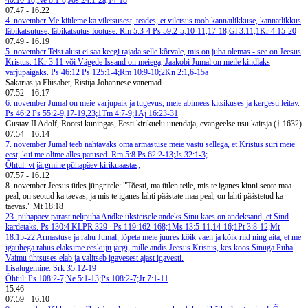
40:10-18;Ne 8:1-8;Jos 24:1-2a,14-18
07.47
-
16.22
4. november
Me kiitleme ka viletsusest, teades, et viletsus toob kannatlikkuse, kannatlikkus
läbikatsutuse, läbikatsutus lootuse. Rm 5:3-4
Ps 59:2-5,10-11,17-18;Gl 3:11;1Kr 4:15-20
07.49
-
16.19
5. november
Teist alust ei saa keegi rajada selle kõrvale, mis on juba olemas - see on Jeesus
Kristus. 1Kr 3:11 või Vägede Issand on meiega, Jaakobi Jumal on meile kindlaks
varjupaigaks. Ps 46:12
Ps 125:1-4;Rm 10:9-10;2Kn 2:1,6-15a
Sakarias ja Eliisabet, Ristija Johannese vanemad
07.52
-
16.17
6. november
Jumal on meie varjupaik ja tugevus, meie abimees kitsikuses ja kergesti leitav.
Ps 46:2
Ps 55:2-9,17-19,23;1Tm 4:7-9;1Aj 16:23-31
Gustav II Adolf, Rootsi kuningas, Eesti kirikuelu uuendaja, evangeelse usu kaitsja († 1632)
07.54
-
16.14
7. november
Jumal teeb nähtavaks oma armastuse meie vastu sellega, et Kristus suri meie
eest, kui me olime alles patused. Rm 5:8
Ps 62:2-13;Js 32:1-3;
Õhtul: vt järgmine pühapäev kirikuaastas;
07.57
-
16.12
8. november
Jeesus ütles jüngritele: "Tõesti, ma ütlen teile, mis te iganes kinni seote maa
peal, on seotud ka taevas, ja mis te iganes lahti päästate maa peal, on lahti päästetud ka
taevas." Mt 18:18
23. pühapäev pärast nelipüha
Andke üksteisele andeks
Sinu käes on andeksand, et Sind
kardetaks. Ps 130:4
KLPR 329
Ps 119:162-168;1Ms 13:5-11,14-16;1Pt 3:8-12;Mt
18:15-22
Armastuse ja rahu Jumal, lõpeta meie juures kõik vaen ja kõik riid ning aita, et me
igaühega rahus elaksime eeskuju järgi, mille andis Jeesus Kristus, kes koos Sinuga Püha
Vaimu ühtsuses elab ja valitseb igavesest ajast igavesti.
Lisalugemine: Srk 35:12-19
Õhtul: Ps 108:2-7;Ne 5:1-13;Ps 108:2-7;Jr 7:1-11
15.46
07.59
-
16.10