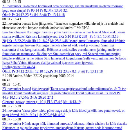
08.28
-
15.45
21. november
Täida meid hommikul oma heldusega, siis me hõiskame ja oleme rõõmsad
kogu oma eluaja! Ps 90:14
Ps 82;Mk 13:30-32;
Õhtul: Ps 34:12-23;Sk 8:1-8 või Tb 13:11-18
08.31
-
15.43
22. november
Jeesus ütles jüngritele: "Tema ette kogutakse kõik rahvad ja Ta eraldab nad
üksteisest, otsekui karjane eraldab lambad sikkudest." Mt 25:32
Igavikupühapäev. Kuningas Kristuse püha
Kristus - taeva ja maa Issand
Meie kõik peame
saama avalikuks Kristuse kohtujärje ees. 2Kr 5:10
KLPR 299
Ps 143:1-10;Ml 3:19-
20;1Kr 15:22-28 või Hb 12:18-25;Mt 25:31-46
Issand, meie Lunastaja, Sina oled kõikide
aegade valitseja, taevane Kuningas, kellele alluvad kõik väed ja võimud. Sinu riigi
saabumist ei saa keegi takistada. Rõõmusta meid selles veendumuses ja kingi meile usk
Sinu tõotuste täitumisse. Jõudku pea Sinu taastuleku päev, mil Sa teed oma kuningriigi
kõigile avalikuks ja me võime Sinu lunastatud kogudusena Sulle vastu minna, kes Sa koos
Isaga Püha Vaimu ühtsuses elad ja valitsed igavesest ajast igavesti.
Lisalugemine: Su 44-64
Õhtul: Ps 34:12-23;Ilm 12:10-12a;Ps 34:12-23;Sk 8:1-8 või Tb 13:11-18
* 1949 Andres Põder, EELK peapiiskop 2005-2014
06.45
08.33
-
15.41
23. november
Issand jääb igavesti; Ta on oma aujärje seadnud kohtumõistmiseks. Ja Ta ise
mõistab kohut maailmale õigluses; Ta peab rahvastele kohut õiglasel viisil. Ps 9:8-9
Ps
44:9-10,15-27;5Ms 34;Js 26:20-27:1
Clemens, paavst, märter († 101)
Fl 3:17-4:3;Mt 16:13-19;
08.35
-
15.39
24. november
Vaata, päev tuleb, põlev nagu ahi, ja kõik ülbed ja kõik, kes pattu teevad, on
nagu kõrred. Ml 3:19
Ps 1;Js 27:2-6;Mi 4:3-8
08.37
-
15.38
25. november
Nõnda nagu kõik inimesed surevad Aadamas, nõnda tehakse ka kõik elavaks
Kristuses. Aga igaüks oma järjekorras: uudseviljana Kristus, pärast seda Kristuse omad