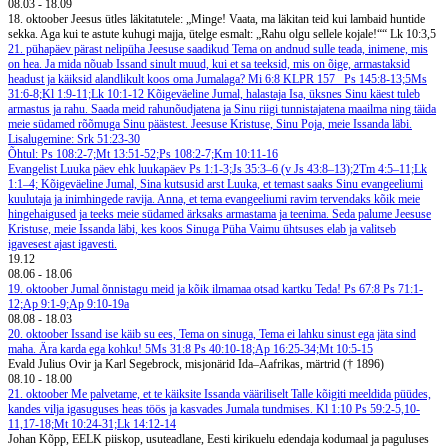
08.03
-
18.09
18. oktoober
Jeesus ütles läkitatutele: „Minge! Vaata, ma läkitan teid kui lambaid huntide
sekka. Aga kui te astute kuhugi majja, ütelge esmalt: „Rahu olgu sellele kojale!““ Lk 10:3,5
21. pühapäev pärast nelipüha
Jeesuse saadikud
Tema on andnud sulle teada, inimene, mis
on hea. Ja mida nõuab Issand sinult muud, kui et sa teeksid, mis on õige, armastaksid
headust ja käiksid alandlikult koos oma Jumalaga? Mi 6:8
KLPR 157
Ps 145:8-13;5Ms
31:6-8;Kl 1:9-11;Lk 10:1-12
Kõigeväeline Jumal, halastaja Isa, üksnes Sinu käest tuleb
armastus ja rahu. Saada meid rahunõudjatena ja Sinu riigi tunnistajatena maailma ning täida
meie südamed rõõmuga Sinu päästest. Jeesuse Kristuse, Sinu Poja, meie Issanda läbi.
Lisalugemine: Srk 51:23-30
Õhtul: Ps 108:2-7;Mt 13:51-52;Ps 108:2-7;Km 10:11-16
Evangelist Luuka päev ehk luukapäev
Ps 1:1-3;Js 35:3–6 (v Js 43:8–13);2Tm 4:5–11;Lk
1:1–4;
Kõigeväeline Jumal, Sina kutsusid arst Luuka, et temast saaks Sinu evangeeliumi
kuulutaja ja inimhingede ravija. Anna, et tema evangeeliumi ravim tervendaks kõik meie
hingehaigused ja teeks meie südamed ärksaks armastama ja teenima. Seda palume Jeesuse
Kristuse, meie Issanda läbi, kes koos Sinuga Püha Vaimu ühtsuses elab ja valitseb
igavesest ajast igavesti.
19.12
08.06
-
18.06
19. oktoober
Jumal õnnistagu meid ja kõik ilmamaa otsad kartku Teda! Ps 67:8
Ps 71:1-
12;Ap 9:1-9;Ap 9:10-19a
08.08
-
18.03
20. oktoober
Issand ise käib su ees, Tema on sinuga, Tema ei lahku sinust ega jäta sind
maha. Ära karda ega kohku! 5Ms 31:8
Ps 40:10-18;Ap 16:25-34;Mt 10:5-15
Evald Julius Ovir ja Karl Segebrock, misjonärid Ida–Aafrikas, märtrid († 1896)
08.10
-
18.00
21. oktoober
Me palvetame, et te käiksite Issanda vääriliselt Talle kõigiti meeldida püüdes,
kandes vilja igasuguses heas töös ja kasvades Jumala tundmises. Kl 1:10
Ps 59:2-5,10-
11,17-18;Mt 10:24-31;Lk 14:12-14
Johan Kõpp, EELK piiskop, usuteadlane, Eesti kirikuelu edendaja kodumaal ja paguluses