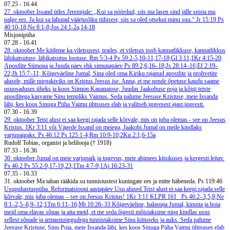
07.25
-
16.44
27. oktoober
Issand ütles Jeremijale: „Kui sa pöördud, siis ma lasen sind jälle seista mu
palge ees. Ja kui sa lahutad väärtusliku tühisest, siis sa oled otsekui minu suu.“ Jr 15:19
Ps
40:10-18;Ne 8:1-8;Jos 24:1-2a,14-18
Misjonipüha
07.28
-
16.41
28. oktoober
Me kiitleme ka viletsusest, teades, et viletsus toob kannatlikkuse, kannatlikkus
läbikatsutuse, läbikatsutus lootuse. Rm 5:3-4
Ps 59:2-5,10-11,17-18;Gl 3:11;1Kr 4:15-20
Apostlite Siimona ja Juuda päev ehk simunapäev
Ps 89:2,6,16–18;Js 28:14–16;Ef 2:19–
22;Jh 15:7–11;
Kõigeväeline Jumal, Sina oled oma Kiriku rajanud apostlite ja prohvetite
alusele, mille nurgakiviks on Kristus Jeesus ise. Anna, et me nende õpetuse kaudu saame
usuosaduses üheks ja koos Siimon Kananaiose, Juudas Jaakobuse poja ja kõigi teiste
apostlitega kasvame Sinu templiks Vaimus. Seda palume Jeesuse Kristuse, meie Issanda
läbi, kes koos Sinuga Püha Vaimu ühtsuses elab ja valitseb igavesest ajast igavesti.
07.30
-
16.39
29. oktoober
Teist alust ei saa keegi rajada selle kõrvale, mis on juba olemas - see on Jeesus
Kristus. 1Kr 3:11 või Vägede Issand on meiega, Jaakobi Jumal on meile kindlaks
varjupaigaks. Ps 46:12
Ps 125:1-4;Rm 10:9-10;2Kn 2:1,6-15a
Rudolf Tobias, organist ja helilooja († 1918)
07.33
-
16.36
30. oktoober
Jumal on meie varjupaik ja tugevus, meie abimees kitsikuses ja kergesti leitav.
Ps 46:2
Ps 55:2-9,17-19,23;1Tm 4:7-9;1Aj 16:23-31
07.35
-
16.33
31. oktoober
Ma tahan rääkida su tunnistustest kuningate ees ja mitte häbeneda. Ps 119:46
Usupuhastuspüha. Reformatsiooni aastapäev
Usu alused
Teist alust ei saa keegi rajada selle
kõrvale, mis juba olemas – see on Jeesus Kristus! 1Kr 3:11
KLPR 161
Ps 46:2–3,5,8;Ne
8:1–2,5–6,9–12;1Tm 6:11–16;Mt 10:26–33
Kõigeväeline, halastaja Jumal, kinnita ja hoia
meid oma elavas sõnas ja aita meid, et me seda õigesti mõistaksime ning kindlas usus
sellest sõnade ja armastustegudega tunnistaksime Sinu kiituseks ja auks. Seda palume
Jeesuse Kristuse, Sinu Poja, meie Issanda läbi, kes koos Sinuga Püha Vaimu ühtsuses elab