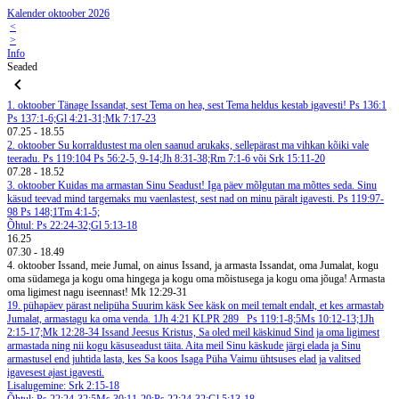
Kalender oktoober 2026
<
>
Info
Seaded
1. oktoober
Tänage Issandat, sest Tema on hea, sest Tema heldus kestab igavesti! Ps 136:1
Ps 137:1-6;Gl 4:21-31;Mk 7:17-23
07.25
-
18.55
2. oktoober
Su korraldustest ma olen saanud arukaks, sellepärast ma vihkan kõiki vale
teeradu. Ps 119:104
Ps 56:2-5, 9-14;Jh 8:31-38;Rm 7:1-6 või Srk 15:11-20
07.28
-
18.52
3. oktoober
Kuidas ma armastan Sinu Seadust! Iga päev mõlgutan ma mõttes seda. Sinu
käsud teevad mind targemaks mu vaenlastest, sest nad on minu päralt igavesti. Ps 119:97-
98
Ps 148;1Tm 4:1-5;
Õhtul: Ps 22:24-32;Gl 5:13-18
16.25
07.30
-
18.49
4. oktoober
Issand, meie Jumal, on ainus Issand, ja armasta Issandat, oma Jumalat, kogu
oma südamega ja kogu oma hingega ja kogu oma mõistusega ja kogu oma jõuga! Armasta
oma ligimest nagu iseennast! Mk 12:29-31
19. pühapäev pärast nelipüha
Suurim käsk
See käsk on meil temalt endalt, et kes armastab
Jumalat, armastagu ka oma venda. 1Jh 4:21
KLPR 289
Ps 119:1-8;5Ms 10:12-13;1Jh
2:15-17;Mk 12:28-34
Issand Jeesus Kristus, Sa oled meil käskinud Sind ja oma ligimest
armastada ning nii kogu käsuseadust täita. Aita meil Sinu käskude järgi elada ja Sinu
armastusel end juhtida lasta, kes Sa koos Isaga Püha Vaimu ühtsuses elad ja valitsed
igavesest ajast igavesti.
Lisalugemine: Srk 2:15-18