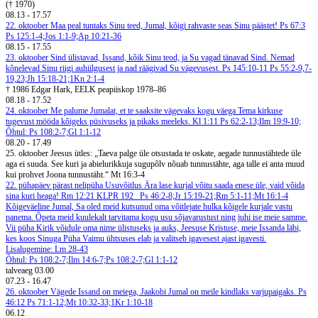
(† 1970)
08.13
-
17.57
22. oktoober
Maa peal tuntaks Sinu teed, Jumal, kõigi rahvaste seas Sinu päästet! Ps 67:3
Ps 125:1-4;Jos 1:1-9;Ap 10:21-36
08.15
-
17.55
23. oktoober
Sind ülistavad, Issand, kõik Sinu teod, ja Su vagad tänavad Sind. Nemad
kõnelevad Sinu riigi auhiilgusest ja nad räägivad Su vägevusest. Ps 145:10-11
Ps 55:2-9,7-
19,23;Jh 15:18-21;1Kn 2:1-4
† 1986 Edgar Hark, EELK peapiiskop 1978–86
08.18
-
17.52
24. oktoober
Me palume Jumalat, et te saaksite vägevaks kogu väega Tema kirkuse
tugevust mööda kõigeks püsivuseks ja pikaks meeleks. Kl 1:11
Ps 62:2-13;Ilm 19:9-10;
Õhtul: Ps 108:2-7;Gl 1:1-12
08.20
-
17.49
25. oktoober
Jeesus ütles: „Taeva palge üle otsustada te oskate, aegade tunnustähtede üle
aga ei suuda. See kuri ja abielurikkuja sugupõlv nõuab tunnustähte, aga talle ei anta muud
kui prohvet Joona tunnustäht.“ Mt 16:3-4
22. pühapäev pärast nelipüha
Usuvõitlus
Ära lase kurjal võitu saada enese üle, vaid võida
sina kuri heaga! Rm 12:21
KLPR 192
Ps 46:2-8;Jr 15:19-21;Rm 5:1-11;Mt 16:1-4
Kõigeväeline Jumal, Sa oled meid kutsunud oma võitlejate hulka kõigele kurjale vastu
panema. Õpeta meid kuulekalt tarvitama kogu usu sõjavarustust ning juhi ise meie samme.
Vii püha Kirik võidule oma nime ülistuseks ja auks, Jeesuse Kristuse, meie Issanda läbi,
kes koos Sinuga Püha Vaimu ühtsuses elab ja valitseb igavesest ajast igavesti.
Lisalugemine: Lm 28-43
Õhtul: Ps 108:2-7;Ilm 14:6-7;Ps 108:2-7;Gl 1:1-12
talveaeg
03.00
07.23
-
16.47
26. oktoober
Vägede Issand on meiega, Jaakobi Jumal on meile kindlaks varjupaigaks. Ps
46:12
Ps 71:1-12;Mt 10:32-33;1Kr 1:10-18
06.12