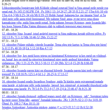
ja kuhu vargad sisse ei murra ega varasta! Sest kus su aare on, seal on ka su süda.“ Mt
6:20-21
Lõikustänupüha
Igapäevane leib
Kõikide silmad ootavad Sind ja Sina annad neile nende roa
omal ajal. Ps 145:15
KLPR 154
Ps 104:1,13–14,24,27–28,33;Jl 2:21–27;1Tm 6:6–10 või
1Tm 4:4–5;Mt 6:25–34 või Mt 6:19–23
Helde Jumal, halastaja Isa, me täname Sind, et Sa
oled meie selle aasta tööd õnnistanud. Me palume Sind: anna, et me terve oma eluga
kannaksime vilja, mida Sina meilt ootad. Seda palume Jeesuse Kristuse, meie Issanda läbi,
kes koos Sinuga Püha Vaimu ühtsuses elab ja valitseb igavesest ajast igavesti.
07.49
-
18.26
12. oktoober
Sina, Issand, istud aujärjel igavesti ja Sinu mälestus kestab põlvest põlve. Ps
102:13
Ps 71:1-12;Mk 10:46-52;2Ms 15:22-27
07.51
-
18.23
13. oktoober
Pidage pühaks vägede Issandat, Tema olgu teie kartus ja Tema olgu teie hirm!
Js 8:13
Ps 40:10-18;Lk 5:12-16;Rm 4:7-13
07.54
-
18.20
14. oktoober
See, kes meid koos teiega on kinnitanud Kristusesse ja kes meid on võidnud,
on Jumal, kes on meid ka pitseriga kinnitanud ning meile andnud käsirahaks Vaimu
südamesse. 2Kr 1:21-22
Ps 59:2-5,10-11,17-18;2Ms 32:1-6,15-20;Jh 6:66-69
07.56
-
18.17
15. oktoober
Issanda parem käsi on tõusnud kõrgele, Issanda parem käsi teeb vägevaid
tegusid! Ps 118:16
Ps 125:1-4;Jd 1-2, 20-25;Jr 17:13-17
07.58
-
18.14
16. oktoober
Issand seadis Iisraelisse Seaduse, mida Ta käskis meie esivanemail teatada
oma lastele, et tulevane põlv seda tunneks, lapsed, kes sünnivad, et nemadki tõuseksid seda
jutustama oma lastele. Ps 78:5-6
Ps 55:2-9,17-19,23;Lk 23:46-47;Jh 8:21-30
08.01
-
18.11
17. oktoober
Jumala tõotused, millised iganes need olid, on Kristuses „jah“. Seepärast tulgu
ka meie suust Tema läbi „aamen“ Jumalale kiituseks. 2Kr 1:20
Ps 62:2-13;Ap 14:8-18;
Õhtul: Ps 108:2-7;Km 10:11-16
Ignatios Antiookiast, Antiookia piiskop, märter († u 115)
Fl 3:7-12;Jh 6:52-58;