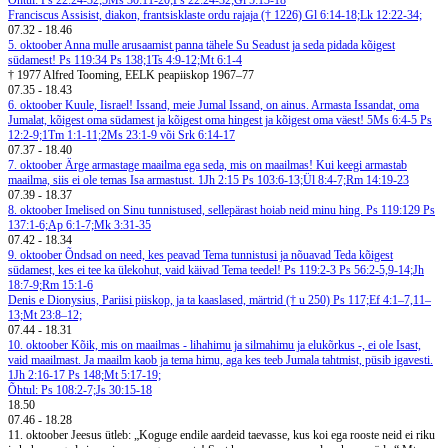
Õhtul: Ps 22:24-32;5Ms 30:11-20;Ps 22:24-32;Gl 5:13-18
Franciscus Assisist, diakon, frantsisklaste ordu rajaja († 1226)
Gl 6:14-18;Lk 12:22-34;
07.32
-
18.46
5. oktoober
Anna mulle arusaamist panna tähele Su Seadust ja seda pidada kõigest
südamest! Ps 119:34
Ps 138;1Ts 4:9-12;Mt 6:1-4
† 1977 Alfred Tooming, EELK peapiiskop 1967–77
07.35
-
18.43
6. oktoober
Kuule, Iisrael! Issand, meie Jumal Issand, on ainus. Armasta Issandat, oma
Jumalat, kõigest oma südamest ja kõigest oma hingest ja kõigest oma väest! 5Ms 6:4-5
Ps
12:2-9;1Tm 1:1-11;2Ms 23:1-9 või Srk 6:14-17
07.37
-
18.40
7. oktoober
Ärge armastage maailma ega seda, mis on maailmas! Kui keegi armastab
maailma, siis ei ole temas Isa armastust. 1Jh 2:15
Ps 103:6-13;Ül 8:4-7;Rm 14:19-23
07.39
-
18.37
8. oktoober
Imelised on Sinu tunnistused, sellepärast hoiab neid minu hing. Ps 119:129
Ps
137:1-6;Ap 6:1-7;Mk 3:31-35
07.42
-
18.34
9. oktoober
Õndsad on need, kes peavad Tema tunnistusi ja nõuavad Teda kõigest
südamest, kes ei tee ka ülekohut, vaid käivad Tema teedel! Ps 119:2-3
Ps 56:2-5,9-14;Jh
18:7-9;Rm 15:1-6
Denis e Dionysius, Pariisi piiskop, ja ta kaaslased, märtrid († u 250)
Ps 117;Ef 4:1–7,11–
13;Mt 23:8–12;
07.44
-
18.31
10. oktoober
Kõik, mis on maailmas - lihahimu ja silmahimu ja elukõrkus -, ei ole Isast,
vaid maailmast. Ja maailm kaob ja tema himu, aga kes teeb Jumala tahtmist, püsib igavesti.
1Jh 2:16-17
Ps 148;Mt 5:17-19;
Õhtul: Ps 108:2-7;Js 30:15-18
18.50
07.46
-
18.28
11. oktoober
Jeesus ütleb: „Koguge endile aardeid taevasse, kus koi ega rooste neid ei riku