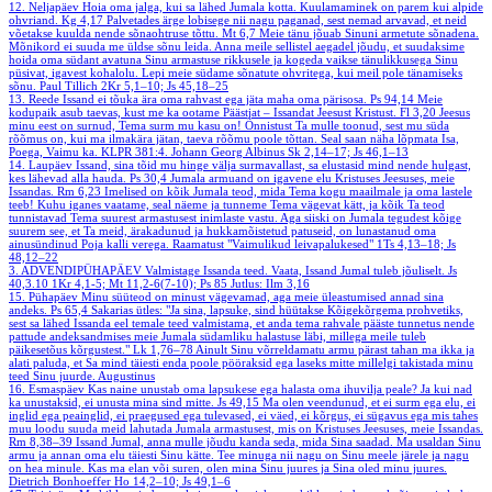
12. Neljapäev
Hoia oma jalga, kui sa lähed Jumala kotta. Kuulamaminek on parem kui alpide
ohvriand.
Kg 4,17
Palvetades ärge lobisege nii nagu paganad, sest nemad arvavad, et neid
võetakse kuulda nende sõnaohtruse tõttu.
Mt 6,7
Meie tänu jõuab Sinuni armetute sõnadena.
Mõnikord ei suuda me üldse sõnu leida. Anna meile sellistel aegadel jõudu, et suudaksime
hoida oma südant avatuna Sinu armastuse rikkusele ja kogeda vaikse tänulikkusega Sinu
püsivat, igavest kohalolu. Lepi meie südame sõnatute ohvritega, kui meil pole tänamiseks
sõnu.
Paul Tillich
2Kr 5,1–10; Js 45,18–25
13. Reede
Issand ei tõuka ära oma rahvast ega jäta maha oma pärisosa.
Ps 94,14
Meie
kodupaik asub taevas, kust me ka ootame Päästjat – Issandat Jeesust Kristust.
Fl 3,20
Jeesus
minu eest on surnud, Tema surm mu kasu on! Õnnistust Ta mulle toonud, sest mu süda
rõõmus on, kui ma ilmakära jätan, taeva rõõmu poole tõttan. Seal saan näha lõpmata Isa,
Poega, Vaimu ka.
KLPR 381:4. Johann Georg Albinus
Sk 2,14–17; Js 46,1–13
14. Laupäev
Issand, sina tõid mu hinge välja surmavallast, sa elustasid mind nende hulgast,
kes lähevad alla hauda.
Ps 30,4
Jumala armuand on igavene elu Kristuses Jeesuses, meie
Issandas.
Rm 6,23
Imelised on kõik Jumala teod, mida Tema kogu maailmale ja oma lastele
teeb! Kuhu iganes vaatame, seal näeme ja tunneme Tema vägevat kätt, ja kõik Ta teod
tunnistavad Tema suurest armastusest inimlaste vastu. Aga siiski on Jumala tegudest kõige
suurem see, et Ta meid, ärakadunud ja hukkamõistetud patuseid, on lunastanud oma
ainusündinud Poja kalli verega.
Raamatust "Vaimulikud leivapalukesed"
1Ts 4,13–18; Js
48,12–22
3. ADVENDIPÜHAPÄEV
Valmistage Issanda teed. Vaata, Issand Jumal tuleb jõuliselt.
Js
40,3.10
1Kr 4,1-5; Mt 11,2-6(7-10); Ps 85
Jutlus: Ilm 3,16
15. Pühapäev
Minu süüteod on minust vägevamad, aga meie üleastumised annad sina
andeks.
Ps 65,4
Sakarias ütles: "Ja sina, lapsuke, sind hüütakse Kõigekõrgema prohvetiks,
sest sa lähed Issanda eel temale teed valmistama, et anda tema rahvale pääste tunnetus nende
pattude andeksandmises meie Jumala südamliku halastuse läbi, millega meile tuleb
päikesetõus kõrgustest."
Lk 1,76–78
Ainult Sinu võrreldamatu armu pärast tahan ma ikka ja
alati paluda, et Sa mind täiesti enda poole pööraksid ega laseks mitte millelgi takistada minu
teed Sinu juurde.
Augustinus
16. Esmaspäev
Kas naine unustab oma lapsukese ega halasta oma ihuvilja peale? Ja kui nad
ka unustaksid, ei unusta mina sind mitte.
Js 49,15
Ma olen veendunud, et ei surm ega elu, ei
inglid ega peainglid, ei praegused ega tulevased, ei väed, ei kõrgus, ei sügavus ega mis tahes
muu loodu suuda meid lahutada Jumala armastusest, mis on Kristuses Jeesuses, meie Issandas.
Rm 8,38–39
Issand Jumal, anna mulle jõudu kanda seda, mida Sina saadad. Ma usaldan Sinu
armu ja annan oma elu täiesti Sinu kätte. Tee minuga nii nagu on Sinu meele järele ja nagu
on hea minule. Kas ma elan või suren, olen mina Sinu juures ja Sina oled minu juures.
Dietrich Bonhoeffer
Ho 14,2–10; Js 49,1–6