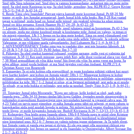
Sind jälle Sinu tulemise teel. Sind tões ja vaimus kummardame, aukartust täis on meie mõte,
meel: Sa oled meie Kuningas ja pea, Sa oled helde, armuline, hea.
KLPR 85:2. Georg Kiviste
1Ts 5,(1–3)4–8; Js 43,14–21
6. Reede
Tänu olgu Issandale! Päevast päeva kannab meie koormat Jumal.
Ps 68,20
Me
teame, et neile, kes Jumalat armastavad, laseb Jumal kõik tulla heaks.
Rm 8,28
Kui vaatad
tagasi ja mõistad, mida head on Jumal sulle teinud, siis peaksid julgema ka edasi minna.
Jumal on ikka seesama.
Eenok Haamer
Hs 37,24–28; Js 43,22–28
7. Laupäev
Läkita oma valgus ja oma tõde, need juhatagu mind su hoonetesse.
Ps 43,3
See
on sõnum, mida me oleme kuulnud temalt ja kuulutame teile: Jumal on valgus, ja temas ei
ole mingit pimedust.
1Jh 1,5
Jeesus on ka täna meie keskel. Täna on need võimalused veel
meie kasutada: tulla Jumala Valgusesse, avada oma süda sellele Valgusele. Ja uskuda sellesse
Valgusesse, et me võiksime saada valguselasteks.
Joel Luhamets
Ha 2,1–4; Js 44,1–8
2. ADVENDIPÜHAPÄEV
Tõstke oma pea ja vaadake üles, sest teie lunastus läheneb.
Lk
21,28
Jk 5,7-8; Lk 21,25-33; Ps 80
Jutlus: Ilm 3,7-10
8. Pühapäev
Sa oled otsekui kastetud rohuaed, veelätte sarnane, mille vesi ei valmista iial
pettumust.
Js 58,11
Kes usub minusse, nagu ütleb Kiri, selle ihust voolavad elava vee jõed.
Jh
7,38
Mind armuallikast oh võta ikka joota! Siis õiget elu võin Su armu veest ma loota. Sa
selge allikas, mind jooda heldesti, et ma Sind järgides veel elan õndsasti.
KLPR 271:4.
Christian Knorr von Rosenroth
9. Esmaspäev
Te ei tohi kohtus olla erapoolikud, te peate kuulama niihästi väikest kui suurt;
ärge kartke kedagi, sest kohus on Jumala päralt!
5Ms 1,17
Missuguse kohtuga te kohut
mõistate, niisugusega mõistetakse teile kohut; ja missuguse mõõduga te mõõdate, niisugusega
mõõdetakse ka teile.
Mt 7,1–2
Jumal ei nõua, et sa ligimest mõistaksid, sest seda sa ei suuda;
Ta nõuab, et sa teda hukka ei mõistaks, sest seda sa suudad.
Teedy Tüür
Js 25,1–8; Js 44,21–
28
10. Teisipäev
Jumal ütles Moosesele: "Kogu see rahvas, kelle keskel sa oled, saab näha
Issanda tegu."
2Ms 34,10
Jeesus rändas läbi kogu Galilea, õpetades nende sünagoogides ja
jutlustades evangeeliumi Kuningriigist ning tervendades haigeid ja vigaseid rahva seas.
Mt
4,23
Vahel on tarvis suurt pimedust, et näha Jumala armu tähti nii selgesti, et meie rahutu ja
kangekaelne süda neid suudab lugeda ja mõista. Nii mõnigi kord peame jõudma kõigi oma
teede lõppu, et meile kirgastuks Jumala tee.
Rudolf Kiviranna
Js 26,7–12(13–15) Js 45,1–8
11. Kolmapäev
Noa leidis armu Issanda silmis.
1Ms 6,8
Nõnda nagu te nüüd olete Kristuse
Jeesuse võtnud vastu Issandaks, nõnda käige temas, olles juurdunud ja ülesehitatud temas
ning kinnitatud usus.
Kl 2,6–7
Jeesus on valmis tulema igasse südamesse. Ja Ta tuleb tõesti,
kui Temale vastu ei panda ega tagasi ei tõrjuta. Ei ole ega saagi olla suuremat rikkust ega
õnnistust inimesele, kui Jeesus on saanud ta elu Issandaks ja Õnnistegijaks.
Albert Soosaar
Ilm
2,1–7; Js 45,9–17