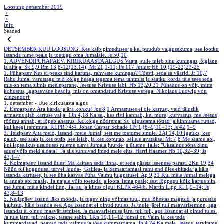
Loosung detsember 2019
<
>
Info
Seaded
DETSEMBER
KUU LOOSUNG: Kes käib pimeduses ja kel puudub valgusekuma, see lootku
Issanda nime peale ja toetugu oma Jumalale.
Js 50,10
1. ADVENDIPÜHAPÄEV. KIRIKUAASTA ALGUS
Vaata, sulle tuleb sinu kuningas, õiglane
ja aitaja.
Sk 9,9
Rm 13,8-12(13.14); Mt 21,1-11; Ps 117
Jutlus: Hb 10,(19-22)23-25
1. Pühapäev
Kes ei peaks sind kartma, rahvaste kuningas? Tõesti, seda sa väärid.
Jr 10,7
Rahu Jumal varustagu teid kõige heaga tegema tema tahtmist ja saatku korda teie sees seda,
mis on tema silmis meelepärane, Jeesuse Kristuse läbi.
Hb 13,20.21
Pühadus on võit, mitte
kohustus, igapäevane heaolu, mis on omandatud Kristuse verega.
Nikolaus Ludwig von
Zinzendorf
1. detsember - Uue kirikuaasta algus
2. Esmaspäev
Ära karda ja ära kohku!
Jos 8,1
Armastuses ei ole kartust, vaid täiuslik
armastus ajab kartuse välja.
1Jh 4,18
Ka sel, kes risti kannab, kel mure, kurvastus, me Jeesus
rõõmu annab, et lõpeb ahastus. Ka kõige nõdremat Sa julgustama tõttad ja kinnitama ruttad,
kui keegi rammuta.
KLPR 74:4. Johan Caspar Schade
1Pt 1,(8–9)10–13; Js 42,1–9
3. Teisipäev
Aita meid, Issand, meie Jumal, sest me toetume sinule.
2Aj 14,10
Igaüks, kes
palub, see saab ja kes otsib, see leiab, ja kes koputab, sellele avatakse.
Mt 7,8
Me saame abi,
kui lapselikus usalduses tuleme elava Jumala juurde ja ütleme Talle: "Üksainus sõna Sinu
suust võib meid aidata!" Ja siis sünnivad imed meie elus.
Harri Haamer
Hb 10,32–39; Js
43,1–7
4. Kolmapäev
Issand ütles: Ma kaitsen seda linna, et seda päästa iseenese pärast.
2Kn 19,34
Nüüd oli kogudusel tervel Juuda-, Galilea- ja Samaariamaal rahu end üles ehitada ja käia
Issanda kartuses, ja see üha kasvas Püha Vaimu julgustusel.
Ap 9,31
Kui meie Jumal meiega
ja annab abi maale, Ta najale võib toetuda ja loota Tema peale; sest lõppegu kõik kartus siin,
me Jumal meie kindel linn, Tal au ja kiitus olgu!
KLPR 464:6. Martin Lipp
Kl 1,9–14; Js
43,8–13
5. Neljapäev
Issand läks mööda, ja tugev ning võimas tuul, mis lõhestas mägesid ja purustas
kaljusid, käis Issanda ees. Aga Issandat ei olnud tuules. Ja tuule järel tuli maavärisemine, aga
Issandat ei olnud maavärisemises. Ja maavärisemise järel tuli tuli, aga Issandat ei olnud tules.
Ja tule järel tuli vaikne, tasane sahin.
1Kn 19,11–12
Jumal on Vaim ja kes teda
kummardavad, peavad teda vaimus ja tões kummardama.
Jh 4,24
Ka meie, Jeesus, tervitame