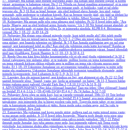
17. Teisipäev
Ma kihlan sind enesele igaveseks ajaks; ma kihlan sind enesele õiguse ja kohtu
pärast, armastuse ja halastuse pärast.
Ho 2,21
Nõnda on Jumal maailma armastanud, et ta oma
ainusündinud Poja on andnud, et ükski, kes temasse usub, ei hukkuks, vaid et tal oleks
igavene elu.
Jh 3,16
Kui sa leiad Jeesuse, siis oled leidnud elava Jumala, kes sind, patust,
armastab, sulle andestuse ja vabaduse kingib. Kui sa Jeesuse juurde jääd, siis jääd sa ühtlasi ka
elava Jumala juurde. Tema saab siis su Issandaks ja juhiks.
Albert Soosaar
Lk 1,26–38
18. Kolmapäev
Ma annan sulle nõu oma silmaga sind juhtides.
Ps 32,8
Ingel ütles talle: "Ära
karda, Maarja, sest sa oled leidnud armu Jumala juures."
Lk 1,30
Nii Jumal ennast alandab, et
Looja ise lapseks saab, ei naise ihu põlga Ta, et inimeseks sündida.
KLPR 8:4. Böömimaa
vennad
2Kr 1,18–22; Js 49,14–26
19. Neljapäev
Ma tõstan oma silmad mägede poole, kust tuleb mulle abi? Abi tuleb mulle
Issanda käest, kes on teinud taeva ja maa.
Ps 121,1–2
Olge siis teiegi pika meelega, kinnitage
oma südant, sest Issanda tulemine on lähedal.
Jk 5,8
Kas Jumala usaldamise aeg on sul otsa
saanud, sest kannatused tulid su ellu? Kas oled elu juhtimise enda kätte korjanud? Kuidas sa
siis üldse toime tuled? Tee parandus, palu usaldusvahekorra taastamise pärast. Issand ühendab
sind taas jõuallikaga.
Eenok Haamer
Js 11,10–13; Js 50,4–11
20. Reede
Ons mu käsi liiga lühike lunastamiseks või ei ole mul jõudu päästmiseks?
Js 50,2
Jumal valgustagu teie südame silmi, et te teaksite, milline lootus on tema kutsumises, milline
on tema pärandi kirkuse rikkus pühade sees ja milline on tema väe võrratu suurus meie
heaks.
Ef 1,18–19
Uskumine Jumalasse on arvestamine jumaliku reaalsusega ja mitte selle
maise elu reaalsusega. Uskumine Jumalasse tähendab toetumist jumalikele tõotustele, mitte
inimelu kogemustele.
Joel Luhamets
Js 42,5–9; Js 51,1–8
21. Laupäev
Ära ole minust kaugel, sest kitsikus on ligi, sest abimeest ei ole.
Ps 22,12
Õed
saatsid Jeesusele sõna: "Issand, vaata, see, keda sa armastad, on haige."
Jh 11,3
Suures hädas
õpime paluma suuri palveid.
Osvald Tärk
Ilm 3,7.8.10.11(12) Js 51,9–16
4. ADVENDIPÜHAPÄEV
Olge ikka rõõmsad Issandas! Taas ma ütlen: Olge rõõmsad! Issand
on ligidal!
Fl 4,4–5
Lk 1,(39-45)46-55(56);Fl 4,4-7; Ps 74
Jutlus: Js 52,7-10
22. Pühapäev
Ärgu olgu su süda kuri, kui sa vaesele vennale annad.
5Ms 15,10
Teie leebus
saagu teatavaks kõigile inimestele. Issand on ligidal!
Fl 4,5
Issand, ava meie silmad, et me
taipaksime, mis inimestele ihu ja hinge poolest valu teeb. Tugevda meie tahet, et me inimeste
valu ja kannatuste suhtes tuimaks ei jääks. Anna meile usku oodata aega, mil Sa valu ja
kannatuse võidad.
Jörg Zink
23. Esmaspäev
Ma puhastan nad kogu nende süüst, millega nad on pattu teinud minu vastu;
ja ma annan neile andeks.
Jr 33,8
Ingel ütles Joosepile: "Maarja toob ilmale poja ning sina
paned talle nimeks Jeesus, sest tema päästab oma rahva nende pattudest."
Mt 1,21
Piibel
ilmutab meile Jumalat, kes juba ammu enne seda, kui inimesele pähegi tuli Tema poole
pöörduda, kui inimene eksles alles pimeduses ja patus, tõusis oma troonilt, jättis kõrvale kogu
oma hiilguse ja asus otsima inimest, kuni Ta tema leidis.
John Stott
Js 7,10–14; Js 51,17–52,6