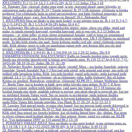
JÕULUÕHTU
Tt 2,11-14; Lk 2,1-14(15-20); Js 52,7-12
Jutlus: 1Tm 3,16
24. Teisipäev
Teie, väravad, tõstke oma pead, ja teie, igavesed uksed, saage kõrgeks, et
aukuningas saaks sisse tulla!
Ps 24,7
Ennäe inimest!
Jh 19,5
Oh inimene, rõõmusta ja hõiska
inglitega! Uut võidulaulu laula sa nüüd taevavägedega, sest kätte jõudnud armupäev, öö
läinud, kadund mure, vaev. Arm Kristuses on ilmund!
26:1. Aleksander Abel
1. JÕULUPÜHA
Sõna sai lihaks ja elas meie keskel, ja me nägime tema au.
Jh 1,14
Tt 3,4-7;
Lk 2,(1-14)15-20; Jh 1,1-5.9-14(16-18)
Jutlus: Gl 4,4-7
25. Kolmapäev
Mu rahvas on teinud kahekordse süüteo: minu, elava vee allika, jätsid nad
maha, et raiuda enestele kaevusid, pragulisi kaevusid, mis ei pea vett.
Jr 2,13
Selles on
armastus – ei, mitte selles, et meie oleme armastanud Jumalat, vaid et tema on armastanud
meid ja on läkitanud oma Poja lepitusohvriks meie pattude eest.
1Jh 4,10
Päästja on sündinud
meile, Ta läbi kõik teiseks siin saab. Surm kohutas sindki veel eile, nüüd võidetuks temagi
jääb. Kõik ahistus, mure ja valu on taandumas patuse teelt, sest Jeesuse läbi uus elu sind
tervitab – paranda meelt!
Harri Haamer
2. JÕULUPÜHA
Hb 1,1-3(4-6); Jh 1,1-5(6-8)9-14; Lk 2,29-32
Jutlus: 2Kr 8,9
ESIMÄRTER STEFANOSE MÄLESTUSPÄEV
Kallis on Issanda meelest tema vagade surm.
Sinule ma ohverdan tänuohvreid ja hüüan appi Issanda nime.
Ps 116,15.17
Ap 6,8-15; 7,(1-
54)55-60; Mt 10,16-22;
Jutlus: Hb 10, 32–39
26. Neljapäev
Kuulge, kuningad, pange tähele, vürstid! Mina – ma laulan Issandale, mängin
Issandale, Iisraeli Jumalale!
Km 5,3
Kui nad seda nägid, teda teatasid nad asjast, mis neile oli
öeldud selle lapsukese kohta. Kõik, kes seda kuulsid, panid seda imeks, mida karjased neile
rääkisid.
Lk 2,17–18
Oh sa õnnistav, oh sa rõõmustav püha, kallis jõuluaeg! Ilm oli hukas,
Kristus on sündind. Ristirahvas, ristirahvas, rõõmusta!
KLPR 29:1. Johann Woldemar Jansen
27. Reede
Täna, kui te kuulete ta häält, ärge tehke kõvaks oma südant.
Ps 95,7–8
Ärge
joovastuge veinist, millest tuleb liiderlikkus, vaid saage täis Vaimu,
Ef 5,18
Inimese elu,
loodud Jumala näo järele, sisaldab valgust ja soojust, mis särab elavalt ja tugevalt siis, kui see
on süüdatud Jumala Vaimu poolt. See on suurim ja auväärseim, mida inimese ihuliku
olemuse kohta ütelda saab. Inimese habras ja kergesti katkiminev ihulik hoone võib usus
saada Püha Vaimu läbi Jumala templiks.
Uno Plank
Jh 21,20–24; Js 52,13–53,5
28. Laupäev
Nad saavad tunda, et mina olen Issand, kui ma murran katki nende ikkepuud ja
päästan nad orjastajate käest.
Hs 34,27
Seal, kus on Issanda Vaim, on vabadus.
2Kr 3,17
Kõik oled Sina teinud me õnneks heldesti, kui oli hukka läinud hing, ihu, ühtlasi. Kui surm
ja põrgu võimus meid hoidsid ahelais, siis Sinu armust, Jeesus, nüüd ori vabaks sai.
KLPR
6:2. "Uus lauluraamat 1899" nr 114 ainetel
Mt 2,13–18
1. PÜHAPÄEV PÄRAST JÕULE
Sõna sai lihaks ja elas meie keskel, ja me nägime tema au.
Jh 1,14
1Jh 1,1-4; Lk 2,(22-24)25-38(39-40); Js 54,1-10
Jutlus: Js 49,13-16
29. Pühapäev
Poisidki väsivad ja tüdivad, noored mehed komistavad ja kukuvad, aga kes