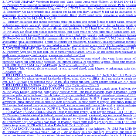
3. ADVENDIPÜHAPÄEV
Valmistage Issanda teed. Vaata, Issand Jumal tuleb jõuliselt.
Js 40,3.10
1Kr 4,1-5
15. Pühapäev
Minu süüteod on minust vägevamad, aga meie üleastumised annad sina andeks.
Ps 65,4
Sakari
läbi, millega meile tuleb päikesetõus kõrgustest."
Lk 1,76–78
Ainult Sinu võrreldamatu armu pärast tahan ma 
16. Esmaspäev
Kas naine unustab oma lapsukese ega halasta oma ihuvilja peale? Ja kui nad ka unustaksid, e
armastusest, mis on Kristuses Jeesuses, meie Issandas.
Rm 8,38–39
Issand Jumal, anna mulle jõudu kanda se
Dietrich Bonhoeffer
Ho 14,2–10; Js 49,1–6
17. Teisipäev
Ma kihlan sind enesele igaveseks ajaks; ma kihlan sind enesele õiguse ja kohtu pärast, armastus
leidnud elava Jumala, kes sind, patust, armastab, sulle andestuse ja vabaduse kingib. Kui sa Jeesuse juurde jä
18. Kolmapäev
Ma annan sulle nõu oma silmaga sind juhtides.
Ps 32,8
Ingel ütles talle: "Ära karda, Maarja
19. Neljapäev
Ma tõstan oma silmad mägede poole, kust tuleb mulle abi? Abi tuleb mulle Issanda käest, kes
juhtimise enda kätte korjanud? Kuidas sa siis üldse toime tuled? Tee parandus, palu usaldusvahekorra taastam
20. Reede
Ons mu käsi liiga lühike lunastamiseks või ei ole mul jõudu päästmiseks?
Js 50,2
Jumal valgustag
arvestamine jumaliku reaalsusega ja mitte selle maise elu reaalsusega. Uskumine Jumalasse tähendab toetumi
21. Laupäev
Ära ole minust kaugel, sest kitsikus on ligi, sest abimeest ei ole.
Ps 22,12
Õed saatsid Jeesusele
4. ADVENDIPÜHAPÄEV
Olge ikka rõõmsad Issandas! Taas ma ütlen: Olge rõõmsad! Issand on ligidal!
Fl 
22. Pühapäev
Ärgu olgu su süda kuri, kui sa vaesele vennale annad.
5Ms 15,10
Teie leebus saagu teatavaks k
meile usku oodata aega, mil Sa valu ja kannatuse võidad.
Jörg Zink
23. Esmaspäev
Ma puhastan nad kogu nende süüst, millega nad on pattu teinud minu vastu; ja ma annan nei
inimesele pähegi tuli Tema poole pöörduda, kui inimene eksles alles pimeduses ja patus, tõusis oma troonilt,
JÕULUÕHTU
Tt 2,11-14; Lk 2,1-14(15-20); Js 52,7-12
Jutlus: 1Tm 3,16
24. Teisipäev
Teie, väravad, tõstke oma pead, ja teie, igavesed uksed, saage kõrgeks, et aukuningas saaks siss
Aleksander Abel
1. JÕULUPÜHA
Sõna sai lihaks ja elas meie keskel, ja me nägime tema au.
Jh 1,14
Tt 3,4-7; Lk 2,(1-14)15
25. Kolmapäev
Mu rahvas on teinud kahekordse süüteo: minu, elava vee allika, jätsid nad maha, et raiuda ene
eest.
1Jh 4,10
Päästja on sündinud meile, Ta läbi kõik teiseks siin saab. Surm kohutas sindki veel eile, nüüd
2. JÕULUPÜHA
Hb 1,1-3(4-6); Jh 1,1-5(6-8)9-14; Lk 2,29-32
Jutlus: 2Kr 8,9
ESIMÄRTER STEFANOSE MÄLESTUSPÄEV
Kallis on Issanda meelest tema vagade surm. Sinule ma oh
26. Neljapäev
Kuulge, kuningad, pange tähele, vürstid! Mina – ma laulan Issandale, mängin Issandale, Iisrae
rõõmustav püha, kallis jõuluaeg! Ilm oli hukas, Kristus on sündind. Ristirahvas, ristirahvas, rõõmusta!
KLPR
27. Reede
Täna, kui te kuulete ta häält, ärge tehke kõvaks oma südant.
Ps 95,7–8
Ärge joovastuge veinist, mi
auväärseim, mida inimese ihuliku olemuse kohta ütelda saab. Inimese habras ja kergesti katkiminev ihulik 
28. Laupäev
Nad saavad tunda, et mina olen Issand, kui ma murran katki nende ikkepuud ja päästan nad orjas
armust, Jeesus, nüüd ori vabaks sai.
KLPR 6:2. "Uus lauluraamat 1899" nr 114 ainetel
Mt 2,13–18
1. PÜHAPÄEV PÄRAST JÕULE
Sõna sai lihaks ja elas meie keskel, ja me nägime tema au.
Jh 1,14
1Jh 1,
29. Pühapäev
Poisidki väsivad ja tüdivad, noored mehed komistavad ja kukuvad, aga kes ootavad Issandat, 
jõulupäike, siis paista armsalt mulle ka! Et aga minu usk on väike, mul jõulutarkust õpeta, et mina kõnnin 
30. Esmaspäev
Kogu see väehulk saab teada, et Issand ei päästa mitte mõõga ega piigi abil.
1Sm 17,47
Rahut
Päästja kepp ja sau!
KLPR 460:5. Andres Põder
Js 63,7–14; Js 55,1–5
VANA-AASTAÕHTU
Halastaja ja armuline on Issand, pikameelne ja rikas heldusest.
Ps 103,8
Rm 8,31b-39;
31. Teisipäev
Pettusasjast hoia eemale.
2Ms 23,7
Mis on tõsine, mis aus, mis õige, mis kasin, mis armas, m
Just nii me teemegi õigesti, kui me kõigest hingest taotleme head ja armastame headust ka siis, kui kogem