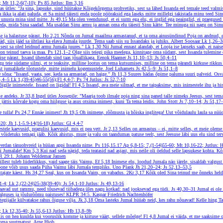
; Mt 11,2-6(7-10); Ps 85
Jutlus: Ilm 3,16
as ütles: "Ja sina, lapsuke, sind hüütakse Kõigekõrgema prohvetiks, sest sa lähed Issanda eel temale teed val
ikka ja alati paluda, et Sa mind täiesti enda poole pööraksid ega laseks mitte millelgi takistada minu teed Sin
i unusta mina sind mitte.
Js 49,15
Ma olen veendunud, et ei surm ega elu, ei inglid ega peainglid, ei praeguse
da, mida Sina saadad. Ma usaldan Sinu armu ja annan oma elu täiesti Sinu kätte. Tee minuga nii nagu on Sinu 
e ja halastuse pärast.
Ho 2,21
Nõnda on Jumal maailma armastanud, et ta oma ainusündinud Poja on andnud, et 
äd, siis jääd sa ühtlasi ka elava Jumala juurde. Tema saab siis su Issandaks ja juhiks.
Albert Soosaar
Lk 1,26–3
, sest sa oled leidnud armu Jumala juures."
Lk 1,30
Nii Jumal ennast alandab, et Looja ise lapseks saab, ei nais
 on teinud taeva ja maa.
Ps 121,1–2
Olge siis teiegi pika meelega, kinnitage oma südant, sest Issanda tulemine
ise pärast. Issand ühendab sind taas jõuallikaga.
Eenok Haamer
Js 11,10–13; Js 50,4–11
u teie südame silmi, et te teaksite, milline lootus on tema kutsumises, milline on tema pärandi kirkuse rikku
st jumalikele tõotustele, mitte inimelu kogemustele.
Joel Luhamets
Js 42,5–9; Js 51,1–8
 sõna: "Issand, vaata, see, keda sa armastad, on haige."
Jh 11,3
Suures hädas õpime paluma suuri palveid.
Osv
4,4–5
Lk 1,(39-45)46-55(56);Fl 4,4-7; Ps 74
Jutlus: Js 52,7-10
õigile inimestele. Issand on ligidal!
Fl 4,5
Issand, ava meie silmad, et me taipaksime, mis inimestele ihu ja hi
le andeks.
Jr 33,8
Ingel ütles Joosepile: "Maarja toob ilmale poja ning sina paned talle nimeks Jeesus, sest te
 jättis kõrvale kogu oma hiilguse ja asus otsima inimest, kuni Ta tema leidis.
John Stott
Js 7,10–14; Js 51,17
e tulla!
Ps 24,7
Ennäe inimest!
Jh 19,5
Oh inimene, rõõmusta ja hõiska inglitega! Uut võidulaulu laula sa nü
-20; Jh 1,1-5.9-14(16-18)
Jutlus: Gl 4,4-7
stele kaevusid, pragulisi kaevusid, mis ei pea vett.
Jr 2,13
Selles on armastus – ei, mitte selles, et meie ole
 võidetuks temagi jääb. Kõik ahistus, mure ja valu on taandumas patuse teelt, sest Jeesuse läbi uus elu sind te
verdan tänuohvreid ja hüüan appi Issanda nime.
Ps 116,15.17
Ap 6,8-15; 7,(1-54)55-60; Mt 10,16-22;
Jutlus: 
li Jumalale!
Km 5,3
Kui nad seda nägid, teda teatasid nad asjast, mis neile oli öeldud selle lapsukese kohta. K
 29:1. Johann Woldemar Jansen
llest tuleb liiderlikkus, vaid saage täis Vaimu,
Ef 5,18
Inimese elu, loodud Jumala näo järele, sisaldab valgust
hoone võib usus saada Püha Vaimu läbi Jumala templiks.
Uno Plank
Jh 21,20–24; Js 52,13–53,5
tajate käest.
Hs 34,27
Seal, kus on Issanda Vaim, on vabadus.
2Kr 3,17
Kõik oled Sina teinud me õnneks helde
1-4; Lk 2,(22-24)25-38(39-40); Js 54,1-10
Jutlus: Js 49,13-16
saavad uut rammu, need tõusevad tiibadega üles nagu kotkad: nad jooksevad ega tüdi.
Js 40,30–31
Jumal ei ole
valguses ja jõulurõõmu paistuses!
KLPR 34:5. Kaspar Friedrich Nachtenhöfer
egijaile külvatakse rahus õiguse vilja.
Jk 3,18
Oma lasteks Jumal hüüab neid, kes rahu nõuavad! Kelle hing Ta p
 Lk 12,35-40; Js 55,6-13
Jutlus: Hb 13,8–9b
is on hea kuulda kui vooruslik komme ja kiituse väärt, sellele mõelge!
Fl 4,8
Jumal ei väida, et me saaksime o
e oma suutmatust.
Arne Hiob