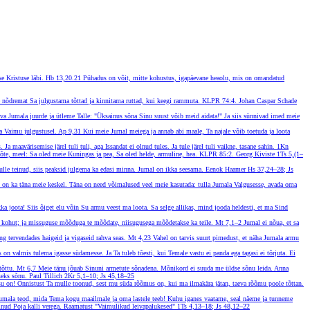
se Kristuse läbi.
Hb 13,20.21
Pühadus on võit, mitte kohustus, igapäevane heaolu, mis on omandatud
e nõdremat Sa julgustama tõttad ja kinnitama ruttad, kui keegi rammuta.
KLPR 74:4. Johan Caspar Schade
ava Jumala juurde ja ütleme Talle: "Üksainus sõna Sinu suust võib meid aidata!" Ja siis sünnivad imed meie
ha Vaimu julgustusel.
Ap 9,31
Kui meie Jumal meiega ja annab abi maale, Ta najale võib toetuda ja loota
a maavärisemise järel tuli tuli, aga Issandat ei olnud tules. Ja tule järel tuli vaikne, tasane sahin.
1Kn
õte, meel: Sa oled meie Kuningas ja pea, Sa oled helde, armuline, hea.
KLPR 85:2. Georg Kiviste
1Ts 5,(1–
ulle teinud, siis peaksid julgema ka edasi minna. Jumal on ikka seesama.
Eenok Haamer
Hs 37,24–28; Js
 on ka täna meie keskel. Täna on need võimalused veel meie kasutada: tulla Jumala Valgusesse, avada oma
ka joota! Siis õiget elu võin Su armu veest ma loota. Sa selge allikas, mind jooda heldesti, et ma Sind
e kohut; ja missuguse mõõduga te mõõdate, niisugusega mõõdetakse ka teile.
Mt 7,1–2
Jumal ei nõua, et sa
ng tervendades haigeid ja vigaseid rahva seas.
Mt 4,23
Vahel on tarvis suurt pimedust, et näha Jumala armu
s on valmis tulema igasse südamesse. Ja Ta tuleb tõesti, kui Temale vastu ei panda ega tagasi ei tõrjuta. Ei
tõttu.
Mt 6,7
Meie tänu jõuab Sinuni armetute sõnadena. Mõnikord ei suuda me üldse sõnu leida. Anna
iseks sõnu.
Paul Tillich
2Kr 5,1–10; Js 45,18–25
 on! Õnnistust Ta mulle toonud, sest mu süda rõõmus on, kui ma ilmakära jätan, taeva rõõmu poole tõttan.
umala teod, mida Tema kogu maailmale ja oma lastele teeb! Kuhu iganes vaatame, seal näeme ja tunneme
inud Poja kalli verega.
Raamatust "Vaimulikud leivapalukesed"
1Ts 4,13–18; Js 48,12–22