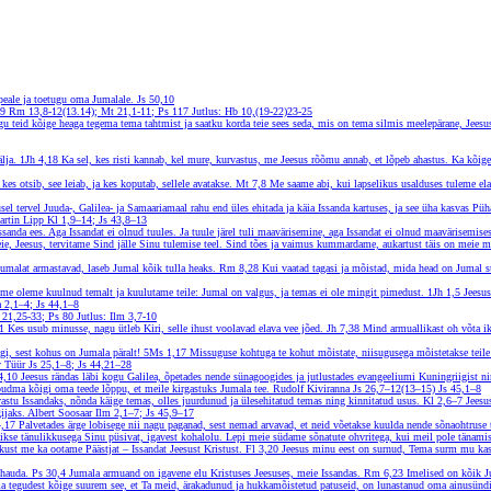
eale ja toetugu oma Jumalale.
Js 50,10
,9
Rm 13,8-12(13.14); Mt 21,1-11; Ps 117
Jutlus: Hb 10,(19-22)23-25
u teid kõige heaga tegema tema tahtmist ja saatku korda teie sees seda, mis on tema silmis meelepärane, Jeesu
älja.
1Jh 4,18
Ka sel, kes risti kannab, kel mure, kurvastus, me Jeesus rõõmu annab, et lõpeb ahastus. Ka kõig
 kes otsib, see leiab, ja kes koputab, sellele avatakse.
Mt 7,8
Me saame abi, kui lapselikus usalduses tuleme el
el tervel Juuda-, Galilea- ja Samaariamaal rahu end üles ehitada ja käia Issanda kartuses, ja see üha kasvas Pü
rtin Lipp
Kl 1,9–14; Js 43,8–13
nda ees. Aga Issandat ei olnud tuules. Ja tuule järel tuli maavärisemine, aga Issandat ei olnud maavärisemises. J
e, Jeesus, tervitame Sind jälle Sinu tulemise teel. Sind tões ja vaimus kummardame, aukartust täis on meie m
Jumalat armastavad, laseb Jumal kõik tulla heaks.
Rm 8,28
Kui vaatad tagasi ja mõistad, mida head on Jumal s
e oleme kuulnud temalt ja kuulutame teile: Jumal on valgus, ja temas ei ole mingit pimedust.
1Jh 1,5
Jeesus
 2,1–4; Js 44,1–8
k 21,25-33; Ps 80
Jutlus: Ilm 3,7-10
11
Kes usub minusse, nagu ütleb Kiri, selle ihust voolavad elava vee jõed.
Jh 7,38
Mind armuallikast oh võta ik
agi, sest kohus on Jumala päralt!
5Ms 1,17
Missuguse kohtuga te kohut mõistate, niisugusega mõistetakse teil
y Tüür
Js 25,1–8; Js 44,21–28
4,10
Jeesus rändas läbi kogu Galilea, õpetades nende sünagoogides ja jutlustades evangeeliumi Kuningriigist ni
jõudma kõigi oma teede lõppu, et meile kirgastuks Jumala tee.
Rudolf Kiviranna
Js 26,7–12(13–15) Js 45,1–8
astu Issandaks, nõnda käige temas, olles juurdunud ja ülesehitatud temas ning kinnitatud usus.
Kl 2,6–7
Jeesu
gijaks.
Albert Soosaar
Ilm 2,1–7; Js 45,9–17
4,17
Palvetades ärge lobisege nii nagu paganad, sest nemad arvavad, et neid võetakse kuulda nende sõnaohtruse 
aikse tänulikkusega Sinu püsivat, igavest kohalolu. Lepi meie südame sõnatute ohvritega, kui meil pole tänam
kust me ka ootame Päästjat – Issandat Jeesust Kristust.
Fl 3,20
Jeesus minu eest on surnud, Tema surm mu kasu
a hauda.
Ps 30,4
Jumala armuand on igavene elu Kristuses Jeesuses, meie Issandas.
Rm 6,23
Imelised on kõik J
ala tegudest kõige suurem see, et Ta meid, ärakadunud ja hukkamõistetud patuseid, on lunastanud oma ainusünd