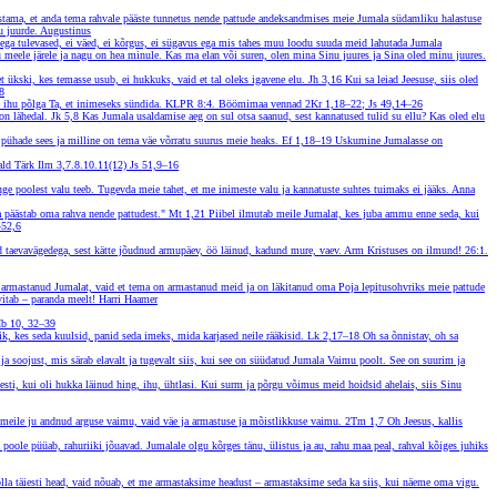
mistama, et anda tema rahvale pääste tunnetus nende pattude andeksandmises meie Jumala südamliku halastuse
u juurde.
Augustinus
d ega tulevased, ei väed, ei kõrgus, ei sügavus ega mis tahes muu loodu suuda meid lahutada Jumala
meele järele ja nagu on hea minule. Kas ma elan või suren, olen mina Sinu juures ja Sina oled minu juures.
ükski, kes temasse usub, ei hukkuks, vaid et tal oleks igavene elu.
Jh 3,16
Kui sa leiad Jeesuse, siis oled
8
e ihu põlga Ta, et inimeseks sündida.
KLPR 8:4. Böömimaa vennad
2Kr 1,18–22; Js 49,14–26
 on lähedal.
Jk 5,8
Kas Jumala usaldamise aeg on sul otsa saanud, sest kannatused tulid su ellu? Kas oled elu
s pühade sees ja milline on tema väe võrratu suurus meie heaks.
Ef 1,18–19
Uskumine Jumalasse on
ald Tärk
Ilm 3,7.8.10.11(12) Js 51,9–16
nge poolest valu teeb. Tugevda meie tahet, et me inimeste valu ja kannatuste suhtes tuimaks ei jääks. Anna
ma päästab oma rahva nende pattudest."
Mt 1,21
Piibel ilmutab meile Jumalat, kes juba ammu enne seda, kui
–52,6
üd taevavägedega, sest kätte jõudnud armupäev, öö läinud, kadund mure, vaev. Arm Kristuses on ilmund!
26:1.
me armastanud Jumalat, vaid et tema on armastanud meid ja on läkitanud oma Poja lepitusohvriks meie pattude
rvitab – paranda meelt!
Harri Haamer
Hb 10, 32–39
õik, kes seda kuulsid, panid seda imeks, mida karjased neile rääkisid.
Lk 2,17–18
Oh sa õnnistav, oh sa
 ja soojust, mis särab elavalt ja tugevalt siis, kui see on süüdatud Jumala Vaimu poolt. See on suurim ja
sti, kui oli hukka läinud hing, ihu, ühtlasi. Kui surm ja põrgu võimus meid hoidsid ahelais, siis Sinu
 meile ju andnud arguse vaimu, vaid väe ja armastuse ja mõistlikkuse vaimu.
2Tm 1,7
Oh Jeesus, kallis
oole püüab, rahuriiki jõuavad. Jumalale olgu kõrges tänu, ülistus ja au, rahu maa peal, rahval kõiges juhiks
lla täiesti head, vaid nõuab, et me armastaksime headust – armastaksime seda ka siis, kui näeme oma vigu.