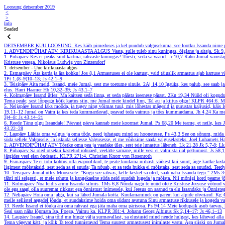
Loosung detsember 2019
<
>
Info
Seaded
DETSEMBER
KUU LOOSUNG: Kes käib pimeduses ja kel puudub valgusekuma, see lootku Issanda nime p
1. ADVENDIPÜHAPÄEV. KIRIKUAASTA ALGUS
Vaata, sulle tuleb sinu kuningas, õiglane ja aitaja.
Sk 9
1. Pühapäev
Kes ei peaks sind kartma, rahvaste kuningas? Tõesti, seda sa väärid.
Jr 10,7
Rahu Jumal varustag
Kristuse verega.
Nikolaus Ludwig von Zinzendorf
1. detsember - Uue kirikuaasta algus
2. Esmaspäev
Ära karda ja ära kohku!
Jos 8,1
Armastuses ei ole kartust, vaid täiuslik armastus ajab kartuse v
1Pt 1,(8–9)10–13; Js 42,1–9
3. Teisipäev
Aita meid, Issand, meie Jumal, sest me toetume sinule.
2Aj 14,10
Igaüks, kes palub, see saab ja
elus.
Harri Haamer
Hb 10,32–39; Js 43,1–7
4. Kolmapäev
Issand ütles: Ma kaitsen seda linna, et seda päästa iseenese pärast.
2Kn 19,34
Nüüd oli kogudus
Tema peale; sest lõppegu kõik kartus siin, me Jumal meie kindel linn, Tal au ja kiitus olgu!
KLPR 464:6. Ma
5. Neljapäev
Issand läks mööda, ja tugev ning võimas tuul, mis lõhestas mägesid ja purustas kaljusid, käis Issa
19,11–12
Jumal on Vaim ja kes teda kummardavad, peavad teda vaimus ja tões kummardama.
Jh 4,24
Ka mei
3)4–8; Js 43,14–21
6. Reede
Tänu olgu Issandale! Päevast päeva kannab meie koormat Jumal.
Ps 68,20
Me teame, et neile, kes 
43,22–28
7. Laupäev
Läkita oma valgus ja oma tõde, need juhatagu mind su hoonetesse.
Ps 43,3
See on sõnum, mida m
süda sellele Valgusele. Ja uskuda sellesse Valgusesse, et me võiksime saada valguselasteks.
Joel Luhamets
Ha
2. ADVENDIPÜHAPÄEV
Tõstke oma pea ja vaadake üles, sest teie lunastus läheneb.
Lk 21,28
Jk 5,7-8; L
8. Pühapäev
Sa oled otsekui kastetud rohuaed, veelätte sarnane, mille vesi ei valmista iial pettumust.
Js 58,
järgides veel elan õndsasti.
KLPR 271:4. Christian Knorr von Rosenroth
9. Esmaspäev
Te ei tohi kohtus olla erapoolikud, te peate kuulama niihästi väikest kui suurt; ärge kartke ked
ligimest mõistaksid, sest seda sa ei suuda; Ta nõuab, et sa teda hukka ei mõistaks, sest seda sa suudad.
Teed
10. Teisipäev
Jumal ütles Moosesele: "Kogu see rahvas, kelle keskel sa oled, saab näha Issanda tegu."
2Ms 3
tähti nii selgesti, et meie rahutu ja kangekaelne süda neid suudab lugeda ja mõista. Nii mõnigi kord peame 
11. Kolmapäev
Noa leidis armu Issanda silmis.
1Ms 6,8
Nõnda nagu te nüüd olete Kristuse Jeesuse võtnud v
ole ega saagi olla suuremat rikkust ega õnnistust inimesele, kui Jeesus on saanud ta elu Issandaks ja Õnniste
12. Neljapäev
Hoia oma jalga, kui sa lähed Jumala kotta. Kuulamaminek on parem kui alpide ohvriand.
Kg 
meile sellistel aegadel jõudu, et suudaksime hoida oma südant avatuna Sinu armastuse rikkusele ja kogeda v
13. Reede
Issand ei tõuka ära oma rahvast ega jäta maha oma pärisosa.
Ps 94,14
Meie kodupaik asub taevas, 
Seal saan näha lõpmata Isa, Poega, Vaimu ka.
KLPR 381:4. Johann Georg Albinus
Sk 2,14–17; Js 46,1–13
14. Laupäev
Issand, sina tõid mu hinge välja surmavallast, sa elustasid mind nende hulgast, kes lähevad all
Tema vägevat kätt, ja kõik Ta teod tunnistavad Tema suurest armastusest inimlaste vastu. Aga siiski on Jum