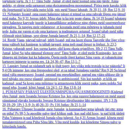
varjutuste varju.
Jk 1,17
Tänu Sulle, Jumal, et oled meid loonud oma näo järele. Anna
andeks, et oleme seda sarnasust oma eksisammudega moonutanud. Pööra meie kasuks kõik
elu õppetunnid ja kõrvalda meist kõik, mis meid Sinust lahutab.
Jh 20,11–18; Rm 12,9–16
13. Neljapäev
Issand, oma suure halastuse pärast ei teinud sa oma rahvale lõppu ega jätnud
neid maha.
Ne 9,31
Jeesus ütleb: Mina elan ja ka teie peate elama.
Jh 14,19
Issand juhatagu
meid halastuse kaevude juurde ja kannatlikkuse aedadesse ning ehtigu meid suuremeelsuse
pärgadega. Ta tungigu meie südamesse, et kosutada meid oma mõtetega ja juhatada meid
teele, kuhu me varem ei ole oma kartuses ja teadmatuses astunud. Issand tahab meid näha
rõõmsalt püsti käimas, sest oleme Jumala lapsed!
Jh 21,1–14; Rm 12,17–21
14. Reede
Vaata, päevad tulevad, ütleb Issand, mil ma lasen tõusta Taavetile ühe õige võsu;
tema valitseb kui kuningas ja talitab targasti, tema teeb maal õigust ja õiglust.
Jr 23,5
Kristus vabastab need, kes surma kartes olid kogu eluaja orjapõlves.
Hb 2,15
Tänu Sulle,
Jumal, kõigi Su juba täitunud tõotuste eest! Tänu Sulle, et oled meile Kuningaks, kes on
ühtaegu nii õiglane kui ka halastaja. Õpeta meile õiget kartust Sinu vastu, et vabaneksime
kartusest inimeste ja surma ees.
Lk 24,36–47; Rm 13,1–7
15. Laupäev
Jumal on südamelt tark ja jõult tugev, kes võiks teda trotsida ja ise pääseda?
Ii
9,4
Oh inimene, kes sina õigupoolest oled, et sa tahad Jumalaga vaielda?
Rm 9,20
Sa kisud
mind välja mugavusest, Issand, raputad mu enesekindlust, naerad mu väära uhkuse üle ja
teed tühjaks mu enese plaanid, unistused ja ambitsioonid. Siis kui tundub, et kõik on
kadunud, sead Sa kogu oma mõistuse ja armastusega kõik uuesti paika, nagu poleks Sul
muud teha, Issand, kõigi Jumal.
Lk 24,1–12; Rm 13,8–14
1. PÜHAPÄEV PÄRAST ÜLESTÕUSMISPÜHA (QUASIMODOGENITI)
Kiidetud
olgu Jumal, meie Issanda Jeesuse Kristuse Isa, kes oma suurest halastusest on meid uuesti
sünnitanud elavaks lootuseks Jeesuse Kristuse ülestõusmise läbi surnuist.
1Pt 1,3
Jh
20,19–29; 1Pt 1,3–9; Js 40,26–31; Ps 116
Jutlus: Jh 21,1–14
16. Pühapäev
Ülistage Issandat, meie Jumalat, ja kummardage tema jalgade järi ette: tema
on püha!
Ps 99,5
Ja apostlite palve järel kõikus paik, kus nad olid koos, ja nad kõik täideti
Püha Vaimuga ja nad kõnelesid Jumala sõna julgesti.
Ap 4,31
Armas Issand, kõneta meid
jumalateenistusel oma Püha Sõna läbi. Võta meid kuulda, kui kõneleme Sinuga palve ja
kiituslaulu kaudu.