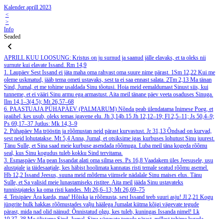
Kalender aprill 2023
<
>
Info
Seaded
APRILL
KUU LOOSUNG: Kristus on ju surnud ja saanud jälle elavaks, et ta oleks nii
surnute kui elavate Issand.
Rm 14,9
1. Laupäev
Sest Issand ei jäta maha oma rahvast oma suure nime pärast.
1Sm 12,22
Kui me
oleme uskmatud, jääb tema ometi ustavaks, sest ta ei saa ennast salata.
2Tm 2,13
Ma tänan
Sind, Jumal, et me tohime usaldada Sinu tõotusi. Hoia meid eemaldumast Sinust siis, kui
tunneme, et ei vääri Sinu armu ega armastust. Aita meil tänane päev veeta osaduses Sinuga.
Ilm 14,1–3(4.5); Mt 26,57–68
6. PAASTUAJA PÜHAPÄEV (PALMARUM)
Nõnda peab ülendatama Inimese Poeg, et
igaühel, kes usub, oleks temas igavene elu.
Jh 3,14b.15
Jh 12,12–19; Fl 2,5–11; Js 50,4–9;
Ps 69,17–37
Jutlus: Mk 14,3–9
2. Pühapäev
Ma trööstin ja rõõmustan neid pärast kurvastust.
Jr 31,13
Õndsad on kurvad,
sest neid lohutatakse.
Mt 5,4
Anna, Jumal, et otsiksime igas kurbuses lohutust Sinu juurest.
Tänu Sulle, et Sina saad meie kurbuse asendada rõõmuga. Luba meil täna kogeda rõõmu
seal, kus Sinu kogudus tuleb kokku Sind tervitama.
3. Esmaspäev
Ma pean Issandat alati oma silma ees.
Ps 16,8
Vaadakem üles Jeesusele, usu
alustajale ja täidesaatjale, kes häbist hoolimata kannatas risti temale seatud rõõmu asemel.
Hb 12,2
Issand Jeesus, suuna meid mõtlema viimsele nädalale Sinu maises elus. Tänu
Sulle, et Sa valisid meie lunastamiseks ristitee. Aita meil jääda Sinu ustavateks
tunnistajateks ka oma risti kandes.
Mt 26,6–13; Mt 26,69–75
4. Teisipäev
Ära karda, maa! Hõiska ja rõõmusta, sest Issand teeb suuri asju!
Jl 2,21
Kogu
jüngrite hulk hakkas rõõmustades valju häälega Jumalat kiitma kõigi vägevate tegude
pärast, mida nad olid näinud: Õnnistatud olgu, kes tuleb, kuningas Issanda nimel!
Lk