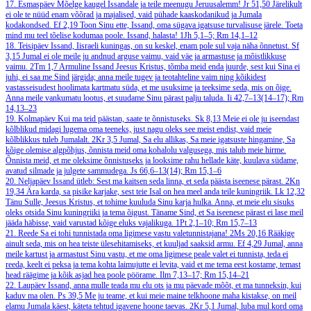
17. Esmaspäev
Mõelge kaugel Issandale ja teile meenugu Jeruusalemm!
Jr 51,50
Järelikult
ei ole te nüüd enam võõrad ja majalised, vaid pühade kaaskodanikud ja Jumala
kodakondsed.
Ef 2,19
Toon Sinu ette, Issand, oma sügava igatsuse turvalisuse järele. Toeta
mind mu teel tõelise kodumaa poole. Issand, halasta!
1Jh 5,1–5; Rm 14,1–12
18. Teisipäev
Issand, Iisraeli kuningas, on su keskel, enam pole sul vaja näha õnnetust.
Sf
3,15
Jumal ei ole meile ju andnud arguse vaimu, vaid väe ja armastuse ja mõistlikkuse
vaimu.
2Tm 1,7
Armuline Issand Jeesus Kristus, tõmba meid enda juurde, sest kui Sina ei
juhi, ei saa me Sind järgida; anna meile tugev ja teotahteline vaim ning kõikidest
vastasseisudest hoolimata kartmatu süda, et me usuksime ja teeksime seda, mis on õige.
Anna meile vankumatu lootus, et suudame Sinu pärast palju taluda.
Ii 42,7–13(14–17); Rm
14,13–23
19. Kolmapäev
Kui ma teid päästan, saate te õnnistuseks.
Sk 8,13
Meie ei ole ju iseendast
kõlblikud midagi lugema oma teeneks, just nagu oleks see meist endist, vaid meie
kõlblikkus tuleb Jumalalt.
2Kr 3,5
Jumal, Sa elu allikas, Sa meie igatsuste hingamine, Sa
kõige olemise algpõhjus, õnnista meid oma kohalolu valgusega, mis talub meie hirme.
Õnnista meid, et me oleksime õnnistuseks ja looksime rahu hellade käte, kuulava südame,
avatud silmade ja julgete sammudega.
Js 66,6–13(14); Rm 15,1–6
20. Neljapäev
Issand ütleb: Sest ma kaitsen seda linna, et seda päästa iseenese pärast.
2Kn
19,34
Ära karda, sa pisike karjake, sest teie Isal on hea meel anda teile kuningriik.
Lk 12,32
Tänu Sulle, Jeesus Kristus, et tohime kuuluda Sinu karja hulka. Anna, et meie elu sisuks
oleks otsida Sinu kuningriiki ja tema õigust. Täname Sind, et Sa iseenese pärast ei lase meil
jääda häbisse, vaid varustad kõige eluks vajalikuga.
1Pt 2,1–10; Rm 15,7–13
21. Reede
Sa ei tohi tunnistada oma ligimese vastu valetunnistajana!
2Ms 20,16
Rääkige
ainult seda, mis on hea teiste ülesehitamiseks, et kuuljad saaksid armu.
Ef 4,29
Jumal, anna
meile kartust ja armastust Sinu vastu, et me oma ligimese peale valet ei tunnista, teda ei
reeda, keelt ei peksa ja tema kohta laimujutte ei levita, vaid et me tema eest kostame, temast
head räägime ja kõik asjad hea poole pöörame.
Ilm 7,13–17; Rm 15,14–21
22. Laupäev
Issand, anna mulle teada mu elu ots ja mu päevade mõõt, et ma tunneksin, kui
kaduv ma olen.
Ps 39,5
Me ju teame, et kui meie maine telkhoone maha kistakse, on meil
elamu Jumala käest, käteta tehtud igavene hoone taevas.
2Kr 5,1
Jumal, luba mul kord oma