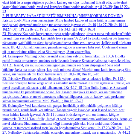
elust lahti lasta nagu sügisene puuleht, kui aeg on küps. Luba mul lihtsalt olla, mitte elust
kramplikult kinni hoida, vaid end langedes Sinu hoolde usaldada.
Ap 8,26–39; Rm 15,22–
33
2. PÜHAPÄEV PÄRAST ÜLESTÕUSMISPÜHA (MISERICORDIAS DOMINI)
Kristus ütleb: Mina olen hea karjane. Minu lambad kuulevad minu häält ja mina tunnen
neid ja nad järgnevad mulle ning ma annan neile igavese elu.
Jh 10,11a.27–28a
Jh 10,11–
16(27–30); 1Pt 2,21b–25; Ps 23
Jutlus: Hs 34,1–2(3–9)10–16.31
23. Pühapäev
Kas saab keegi ennast peita peidupaikadesse, ilma et mina teda näeksin? ütleb
Issand. Kas see pole mina, kes täidab taeva ja maa?
Jr 23,24
Ja ükski loodu ei ole tema ees
nähtamatu, vaid kõik on alasti ja paljastatud tema silma ees – tema ees, kellele meil tuleb aru
anda.
Hb 4,13
Jumal, hoia meid pimeduse tegude ja alastuse häbi eest. Õpeta meid elama
nii, et tunneksime rõõmu elust Sinu valguses, Sinu vaateväljas.
24. Esmaspäev
Mu hing ootab Issandat enam kui valvurid hommikut.
Ps 130,6
Hoidke
endid Jumala armastuses, oodates meie Issanda Jeesuse Kristuse halastust igaveseks eluks.
Jd 1,21
Issand, ehi mu südant oma ligioluga, muuda see Sinu elupaigaks! Sina oled
külaline, keda ma ootan, sõber, kes peab minuga jääma! Ma ehin oma kodu igatsusega Sinu
järele, siis valgustab mu kodu taevane sära.
Jh 10,1–10; Rm 16,1–16
25. Teisipäev
Pimeduses tõuseb õiglastele valgus, armuline ja halastav ja õige.
Ps 112,4
Sest see praeguse hetke kerge ahistus saavutab meile määratult suure igavese au, meile, kes
me ei pea silmas nähtavat, vaid nähtamatut.
2Kr 4,17–18
Tänu Sulle, Jumal, et Sina saad
tuua valguse ka pimedaimasse öösse. Tee, Issand, nägijaks ka need, kes on pimeduse
vangistuses. Anna, et me ei pimestuks nähtava hiilgusest, mis on kaduv, vaid peaksime
silmas kadumatuid väärtusi.
Mt 9,35–10,1; Rm 16,17–27
26. Kolmapäev
Veel kuuldakse siin paigas lustihäält ja rõõmuhäält, peigmehe häält ja
pruudi häält, nende häält, kes ütlevad: Tänage vägede Issandat, sest Issand on hea, sest
tema heldus kestab igavesti.
Jr 33,11
Jumala õndsakstegev arm on ilmunud kõigile
inimestele.
Tt 2,11
Tänu Sulle, Jumal, et oled meid kutsunud oma kodakondseteks. Anna, et
me ei takistaks Sinu armu ilmumist kõigi inimeste päästeks. Hoia meid oma rõõmsate
lastena, et inimesed saaksid meie kaudu õppida tundma Sinu armu.
Jh 17,20–26; Õp 1,1–7
27. Neljapäev
Tuleta seda meelde, et sa oled mu sulane: Iisrael, ma ei unusta sind!
Js 44,21