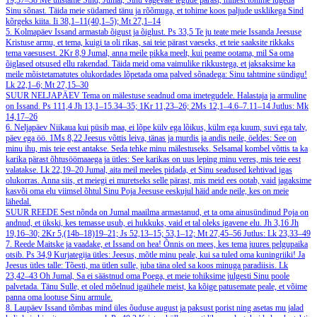
19,37–38
Me ülistame Sind, Jumal, Sinu vägevate tegude pärast, millest tohime lugeda
Sinu sõnast. Täida meie südamed tänu ja rõõmuga, et tohime koos paljude usklikega Sind
kõrgeks kiita.
Ii 38,1–11(40,1–5); Mt 27,1–14
5. Kolmapäev
Issand armastab õigust ja õiglust.
Ps 33,5
Te ju teate meie Issanda Jeesuse
Kristuse armu, et tema, kuigi ta oli rikas, sai teie pärast vaeseks, et teie saaksite rikkaks
tema vaesusest.
2Kr 8,9
Jumal, anna meile pikka meelt, kui peame ootama, mil Sa oma
õiglased otsused ellu rakendad. Täida meid oma vaimulike rikkustega, et jaksaksime ka
meile mõistetamatutes olukordades lõpetada oma palved sõnadega: Sinu tahtmine sündigu!
Lk 22,1–6; Mt 27,15–30
SUUR NELJAPÄEV
Tema on mälestuse seadnud oma imetegudele. Halastaja ja armuline
on Issand.
Ps 111,4
Jh 13,1–15.34–35; 1Kr 11,23–26; 2Ms 12,1–4.6–7.11–14
Jutlus: Mk
14,17–26
6. Neljapäev
Niikaua kui püsib maa, ei lõpe külv ega lõikus, külm ega kuum, suvi ega talv,
päev ega öö.
1Ms 8,22
Jeesus võttis leiva, tänas ja murdis ja andis neile, öeldes: See on
minu ihu, mis teie eest antakse. Seda tehke minu mälestuseks. Selsamal kombel võttis ta ka
karika pärast õhtusöömaaega ja ütles: See karikas on uus leping minu veres, mis teie eest
valatakse.
Lk 22,19–20
Jumal, aita meil meeles pidada, et Sinu seadused kehtivad igas
olukorras. Anna siis, et meiegi ei muretseks selle pärast, mis meid ees ootab, vaid jagaksime
kasvõi oma elu viimsel õhtul Sinu Poja Jeesuse eeskujul häid ande neile, kes on meie
lähedal.
SUUR REEDE
Sest nõnda on Jumal maailma armastanud, et ta oma ainusündinud Poja on
andnud, et ükski, kes temasse usub, ei hukkuks, vaid et tal oleks igavene elu.
Jh 3,16
Jh
19,16–30; 2Kr 5,(14b–18)19–21; Js 52,13–15; 53,1–12; Mt 27,45–56
Jutlus: Lk 23,33–49
7. Reede
Maitske ja vaadake, et Issand on hea! Õnnis on mees, kes tema juures pelgupaika
otsib.
Ps 34,9
Kurjategija ütles: Jeesus, mõtle minu peale, kui sa tuled oma kuningriiki! Ja
Jeesus ütles talle: Tõesti, ma ütlen sulle, juba täna oled sa koos minuga paradiisis.
Lk
23,42–43
Oh Jumal, Sa ei säästnud oma Poega, et meie tohiksime julgesti Sinu poole
palvetada. Tänu Sulle, et oled mõelnud igaühele meist, ka kõige patusemate peale, et võime
panna oma lootuse Sinu armule.
8. Laupäev
Issand tõmbas mind üles õuduse august ja paksust porist ning asetas mu jalad