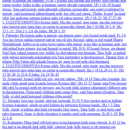
kaljule ja kinnitas mu sammud.
Ps 40,3
Kristus küll surmati liha poolest, kuid elavaks tehti
vaimu poolest, kelles ta läks ja kuulutas vangis olevaile vaimudele.
1Pt 3,18–19
Issand
Jeesus, Sina said kogeda, mida tähendab viibimine surmavallas, aga sealgi ei mõelnud Sa
enesele, vaid kuulutasid päästesõnumit neile, kes olid seal vangis. Tõmba, Issand, ka meid
välja, kui peaksime sattuma õuduse auku või paksu porisse.
1Pt 3,18–22; Mt 27,57–66
1. ÜLESTÕUSMISPÜHA
Kristus ütleb: Ma olin surnud, ning ennäe, ma elan igavesest
ajast igavesti ning minu käes on surma ja surmavalla võtmed.
Ilm 1,18
Mk 16,1–8; 1Kr
15,1–11; 1Sm 2,1–2.6–8a
Jutlus: Mt 28,1–10
9. Pühapäev
Ma heitsin maha ja uinusin; ma ärkasin unest, sest Issand toetab mind.
Ps 3,6
Aga kui Jeesus nädala esimesel päeval vara oli üles tõusnud, näitas ta end esmalt Maarja
Magdaleenale, kellest ta oli seitse kurja vaimu välja ajanud, ja too läks ja kuulutas neile, kes
olid tulnud koos temaga, kui nad leinasid ja nutsid.
Mk 16,9–10
Issand Jeesus, me täname
Sind Sinu valitud inimeste eest, kellele Sa oled tahtnud end ilmutada. Tänu Sulle, et andsid
neile julgust tunnistada uskumatuid asju Sinu imetöödest ja ülestõusmisest. Täname Sind, et
tohime Püha Vaimu abil uskuda Sinusse nii, nagu Sa end neile oled ilmutanud.
2. ÜLESTÕUSMISPÜHA
Kristus ütleb: Ma olin surnud, ning ennäe, ma elan igavesest
ajast igavesti ning minu käes on surma ja surmavalla võtmed.
Ilm 1,18
Lk 24,13–35; 1Kr
15,50–58; Js 25,6–9
Jutlus: Lk 24,36–45
10. Esmaspäev
Issand sõdib teie eest, aga teie vaikige.
2Ms 14,14
Tänu olgu Jumalale, kes
meile võidu annab meie Issanda Jeesuse Kristuse läbi!
1Kr 15,57
Jumal, oma Poja Jeesuse
läbi oled Sa avanud meile tee taevasse, aga Sa pole ühtki inimest vabastanud võitlusest patu
ja eluraskustega. Õpeta meid võitlema mitte omast jõust, vaid Sinu antud relvadega. Tänu
Sulle, et oled meid kutsunud võitlema võitja poolel!
11. Teisipäev
Sest sina, Issand, oled mu varjupaik.
Ps 91,9
Sest otsekui meil on küllaga
Kristuse kannatusi, nõnda on meil küllaga ka julgustust Kristuse kaudu.
2Kr 1,5
Tänu
Sulle, Jumal, et tohime alati leida varjupaika Sinu juures. Tänu Sulle, et oled meist vaid
palve kaugusel. Anna, et ükski eluraskus ei paneks meid seda unustama.
Jh 20,1–10; Rm
12,1–8
12. Kolmapäev
Minu käed võlvisid taeva ja ma käsutasin kõiki tema vägesid.
Js 45,12
Iga
hea and ja iga täiuslik kink tuleb ülalt, valguste Isalt, kelle juures ei ole muutust ega