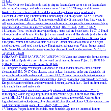
16,1–17
13. Reede
Kui te ei kuula Issanda häält ja tõrgute Issanda käsu vastu, siis on Issanda käsi
teie vastu, nõnda nagu ta oli teie vanemate vastu.
1Sm 12,15
Nii nagu te nüüd olete
Kristuse Jeesuse võtnud vastu Issandaks, nõnda käige temas, olles juurdunud ja
ülesehitatud temas ning kinnitatud usus, nõnda nagu teid on õpetatud.
Kl 2,6–7
Issand,
anna meile sõnakuulelik süda. Nii tihti eksime tahtlikult või tahtmatult Sinu käsu vastu ja
põhjustame sellega Sulle kurvastust. Anna meile andeks meie patud ja uuenda meie süda, et
võiksime Sind teenida Sulle meelepäraselt.
2Tm 3,(10–13)14–17; 5Ms 16,18–20
14. Laupäev
Tema, kes hoiab oma vagade hingi, kisub nad ära õelate käest.
Ps 97,10
Nüüd
oli kogudusel tervel Juuda-, Galilea- ja Samaariamaal rahu end üles ehitada ja käia Issanda
kartuses, ja see üha kasvas Püha Vaimu julgustusel.
Ap 9,31
Issand Jeesus Kristus, Sinu
nime pärast võime tihti saada raskuste osalisteks. Ometi oled Sina lubanud, et Sa ei jäta
meid orbudeks, vaid tuled meie juurde. Kingi meile raskustes oma Vaimu. Julgusta meid
selle tõotuse läbi, et Sina oled meie juures iga päev kuni maailma ajastu otsani.
Mt 13,31–
35; 5Ms 17,14–20
PÜHAPÄEV ENNE PAASTUAEGA (ESTOMIHI)
Vaata, me läheme üles Jeruusalemma
ja seal viiakse lõpule kõik see, mis prohvetid on kirjutanud Inimese Pojast.
Lk 18,31
Mk
8,31–38; 1Kr 13,1–13; Ps 31
Jutlus: Js 58,1–9a
15. Pühapäev
Joosepi vennad palusid: Anna siis nüüd andeks oma isa Jumala sulaste
üleastumine!
1Ms 50,17
Olge üksteise vastu lahked, halastajad, andestage üksteisele, nii
nagu ka Jumal on teile andestanud Kristuses.
Ef 4,32
Issand, anna meile tarkust katsuda
läbi oma süda. Kui seal on viha, andestamatust, kurjust ja kibedust, siis eemalda need sealt.
Kingi selle asemele rõõmu, andestavat meelt, headust ja armulikkust. Need on Sinu annid,
mida ainult Sina saad meile anda.
16. Esmaspäev
Vaata, ma läkitan oma ingli ja tema valmistab minu ees teed.
Ml 3,1
Inimesepoeg läkitab inglid ja kogub kokku oma valitud neljast tuulest, maa äärest taeva
ääreni.
Mk 13,27
Püha Isa, saada oma ingel meid varjama meie teedel. Kaitsku Sinu
ingliväed meid kõige kurja eest, olgu päev või öö. Ära jäta meid kunagi üksi ega maha. Sina
oled meie ainus lootus ja abi.
Lk 13,31–35; 5Ms 18,9–22
17. Teisipäev
Varjatu kuulub Issandale, meie Jumalale, aga mis on ilmutatud, kuulub