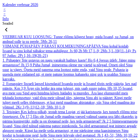
Kalender veebruar 2026
<
>
Info
Seaded
VEEBRUAR
KUU LOOSUNG: Tunne rõõmu kõigest heast, mida Issand, su Jumal, on
andnud sulle ja su perele.
5Ms 26,11
VIIMANE PÜHAPÄEV PÄRAST KOLMEKUNINGAPÄEVA
Sinu kohal koidab
Issand ja sinu kohal nähakse tema auhiilgust.
Js 60,2b
Mt 17,1–9; 2Ms 3,1–10(11–14); Ps
97
Jutlus: 2Pt 1,16–19(20–21)
1. Pühapäev
Teie ustavus on nagu varakult haihtuv kaste!
Ho 6,4
Jeesus ütleb: Jääge minu
armastusse!
Jh 15,9
Püha Jumal, inimestena oleme me väetid ja nõrgad. Ometi oled Sina
suur ja vägev. Õpeta meid panema oma lootust mitte enda, vaid Sinu peale. Puhasta ja
uuenda meie südamed nii, et meie patune loomus kahaneks ning usk ja usaldus Sinusse
kasvaks.
2. Esmaspäev
Iisraeli lapsed kisendasid Issanda poole ja Issand tõstis neile päästja, kes nad
päästis.
Km 3,9
Ärge siis heitke ära oma julgust, mis saab suure palga.
Hb 10,35
Issand,
ava meie suu Sind appi hüüdma kõigis hädades ja muredes. Ära lase elumuredel meis
tekitada lootusetust, vaid tõsta meie silmad üles, nägema Sinu abi ja päästet. Kingi meile
julget meelt selles tõdemuses, et kui meid maailmas ahistatakse, siis Sina oled maailma ära
võitnud.
2Kr 3,(9–11)12–18; 5Ms 10,1–9
3. Teisipäev
Kes kehva pilkab, teotab tema Loojat, ei jää karistuseta, kes tunneb rõõmu teise
õnnetusest.
Õp 17,5
Eks ole Jumal selle maailma vaesed valinud saama usu läbi rikasteks ja
pärima kuningriiki, mille ta on tõotanud neile, kes teda armastavad?
Jk 2,5
Inimesearmastaja
Issand, Sina oled tulnud päästma patust inimkonda. Sa oled armastanud igat inimest aegade
algusest peale. Kingi ka meile seda armastust, et me näeksime oma kaasinimeses Sinu
loodut ja hoiaksime neid, kelle Sina meie kõrvale oled asetanud.
Jh 1,43–51; 5Ms 10,10–22