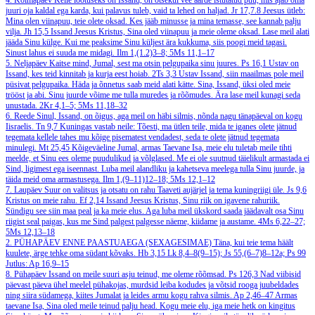
4. Kolmapäev
Kelle lootuseks on Issand, on otsekui vee äärde istutatud puu, mis ajab oma
juuri oja kaldal ega karda, kui palavus tuleb, vaid ta lehed on haljad.
Jr 17,7.8
Jeesus ütleb:
Mina olen viinapuu, teie olete oksad. Kes jääb minusse ja mina temasse, see kannab palju
vilja.
Jh 15,5
Issand Jeesus Kristus, Sina oled viinapuu ja meie oleme oksad. Lase meil alati
jääda Sinu külge. Kui me peaksime Sinu küljest ära kukkuma, siis poogi meid tagasi.
Sinust lahus ei suuda me midagi.
Ilm 1,(1.2)3–8; 5Ms 11,1–17
5. Neljapäev
Kaitse mind, Jumal, sest ma otsin pelgupaika sinu juures.
Ps 16,1
Ustav on
Issand, kes teid kinnitab ja kurja eest hoiab.
2Ts 3,3
Ustav Issand, siin maailmas pole meil
püsivat pelgupaika. Häda ja õnnetus saab meid alati kätte. Sina, Issand, üksi oled meie
trööst ja abi. Sinu juurde võime me tulla muredes ja rõõmudes. Ära lase meil kunagi seda
unustada.
2Kr 4,1–5; 5Ms 11,18–32
6. Reede
Sinul, Issand, on õigus, aga meil on häbi silmis, nõnda nagu tänapäeval on kogu
Iisraelis.
Tn 9,7
Kuningas vastab neile: Tõesti, ma ütlen teile, mida te iganes olete jätnud
tegemata kellele tahes mu kõige pisematest vendadest, seda te olete jätnud tegemata
minulegi.
Mt 25,45
Kõigeväeline Jumal, armas Taevane Isa, meie elu tuletab meile tihti
meelde, et Sinu ees oleme puudulikud ja võlglased. Me ei ole suutnud täielikult armastada ei
Sind, ligimest ega iseennast. Luba meil alandliku ja kahetseva meelega tulla Sinu juurde, ja
täida meid oma armastusega.
Ilm 1,(9–11)12–18; 5Ms 12,1–12
7. Laupäev
Suur on valitsus ja otsatu on rahu Taaveti aujärjel ja tema kuningriigi üle.
Js 9,6
Kristus on meie rahu.
Ef 2,14
Issand Jeesus Kristus, Sinu riik on igavene rahuriik.
Sündigu see siin maa peal ja ka meie elus. Aga luba meil ükskord saada jäädavalt osa Sinu
riigist seal paigas, kus me Sind palgest palgesse näeme, kiidame ja austame.
4Ms 6,22–27;
5Ms 12,13–18
2. PÜHAPÄEV ENNE PAASTUAEGA (SEXAGESIMAE)
Täna, kui teie tema häält
kuulete, ärge tehke oma südant kõvaks.
Hb 3,15
Lk 8,4–8(9–15); Js 55,(6–7)8–12a; Ps 99
Jutlus: Ap 16,9–15
8. Pühapäev
Issand on meile suuri asju teinud, me oleme rõõmsad.
Ps 126,3
Nad viibisid
päevast päeva ühel meelel pühakojas, murdsid leiba kodudes ja võtsid rooga juubeldades
ning siira südamega, kiites Jumalat ja leides armu kogu rahva silmis.
Ap 2,46–47
Armas
taevane Isa, Sina oled meile teinud palju head. Kogu meie elu, iga meie hetk on kingitus