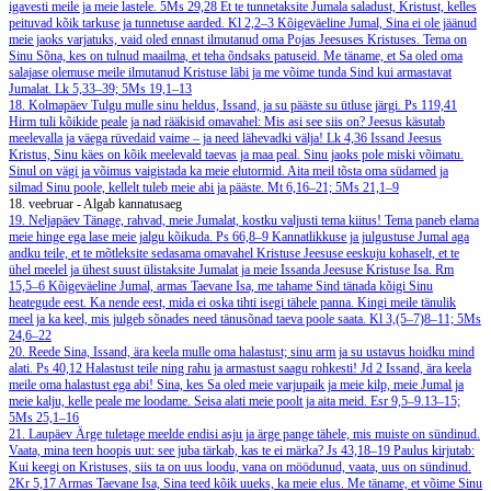
igavesti meile ja meie lastele.
5Ms 29,28
Et te tunnetaksite Jumala saladust, Kristust, kelles
peituvad kõik tarkuse ja tunnetuse aarded.
Kl 2,2–3
Kõigeväeline Jumal, Sina ei ole jäänud
meie jaoks varjatuks, vaid oled ennast ilmutanud oma Pojas Jeesuses Kristuses. Tema on
Sinu Sõna, kes on tulnud maailma, et teha õndsaks patuseid. Me täname, et Sa oled oma
salajase olemuse meile ilmutanud Kristuse läbi ja me võime tunda Sind kui armastavat
Jumalat.
Lk 5,33–39; 5Ms 19,1–13
18. Kolmapäev
Tulgu mulle sinu heldus, Issand, ja su pääste su ütluse järgi.
Ps 119,41
Hirm tuli kõikide peale ja nad rääkisid omavahel: Mis asi see siis on? Jeesus käsutab
meelevalla ja väega rüvedaid vaime – ja need lähevadki välja!
Lk 4,36
Issand Jeesus
Kristus, Sinu käes on kõik meelevald taevas ja maa peal. Sinu jaoks pole miski võimatu.
Sinul on vägi ja võimus vaigistada ka meie elutormid. Aita meil tõsta oma südamed ja
silmad Sinu poole, kellelt tuleb meie abi ja pääste.
Mt 6,16–21; 5Ms 21,1–9
18. veebruar - Algab kannatusaeg
19. Neljapäev
Tänage, rahvad, meie Jumalat, kostku valjusti tema kiitus! Tema paneb elama
meie hinge ega lase meie jalgu kõikuda.
Ps 66,8–9
Kannatlikkuse ja julgustuse Jumal aga
andku teile, et te mõtleksite sedasama omavahel Kristuse Jeesuse eeskuju kohaselt, et te
ühel meelel ja ühest suust ülistaksite Jumalat ja meie Issanda Jeesuse Kristuse Isa.
Rm
15,5–6
Kõigeväeline Jumal, armas Taevane Isa, me tahame Sind tänada kõigi Sinu
heategude eest. Ka nende eest, mida ei oska tihti isegi tähele panna. Kingi meile tänulik
meel ja ka keel, mis julgeb sõnades need tänusõnad taeva poole saata.
Kl 3,(5–7)8–11; 5Ms
24,6–22
20. Reede
Sina, Issand, ära keela mulle oma halastust; sinu arm ja su ustavus hoidku mind
alati.
Ps 40,12
Halastust teile ning rahu ja armastust saagu rohkesti!
Jd 2
Issand, ära keela
meile oma halastust ega abi! Sina, kes Sa oled meie varjupaik ja meie kilp, meie Jumal ja
meie kalju, kelle peale me loodame. Seisa alati meie poolt ja aita meid.
Esr 9,5–9.13–15;
5Ms 25,1–16
21. Laupäev
Ärge tuletage meelde endisi asju ja ärge pange tähele, mis muiste on sündinud.
Vaata, mina teen hoopis uut: see juba tärkab, kas te ei märka?
Js 43,18–19
Paulus kirjutab:
Kui keegi on Kristuses, siis ta on uus loodu, vana on möödunud, vaata, uus on sündinud.
2Kr 5,17
Armas Taevane Isa, Sina teed kõik uueks, ka meie elus. Me täname, et võime Sinu