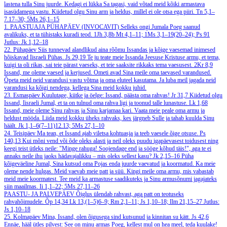
lastena tulla Sinu juurde. Kedagi ei lükka Sa tagasi, vaid võtad meid kõiki armastava
isasüdamega vastu. Kiidetud olgu Sinu arm ja heldus, millel ei ole otsa ega piiri.
Tn 5,1–
7.17–30; 5Ms 26,1–15
1. PAASTUAJA PÜHAPÄEV (INVOCAVIT)
Selleks ongi Jumala Poeg saanud
avalikuks, et ta tühistaks kuradi teod.
1Jh 3,8b
Mt 4,1–11; 1Ms 3,1–19(20–24); Ps 91
Jutlus: Jk 1,12–18
22. Pühapäev
Siis tunnevad alandlikud aina rõõmu Issandas ja kõige vaesemad inimesed
hõiskavad Iisraeli Pühas.
Js 29,19
Te ju teate meie Issanda Jeesuse Kristuse armu, et tema,
kuigi ta oli rikas, sai teie pärast vaeseks, et teie saaksite rikkaks tema vaesusest.
2Kr 8,9
Issand, me oleme vaesed ja kerjused. Ometi avad Sina meile oma taevased varandused.
Õpeta meid neid varandusi vastu võtma ja oma eluteel kasutama. Ja luba meil jagada neid
varandusi ka kõigi nendega, kellega Sina meid kokku juhid.
23. Esmaspäev
Kuulutage, kiitke ja öelge: Issand, päästa oma rahvas!
Jr 31,7
Kiidetud olgu
Issand, Iisraeli Jumal, et ta on tulnud oma rahva ligi ja toonud talle lunastuse.
Lk 1,68
Issand, meie oleme Sinu rahvas ja Sinu karjamaa kari. Vaata meie peale oma armu ja
heldust mööda. Liida meid kokku üheks rahvaks, kes järgneb Sulle ja tahab kuulda Sinu
häält.
Jk 1,1–6(7–11)12.13; 5Ms 27,1–10
24. Teisipäev
Ma tean, et Issand ajab viletsa kohtuasja ja teeb vaesele õige otsuse.
Ps
140,13
Kui mõni vend või õde oleks alasti ja neil oleks puudu igapäevasest toidusest ning
keegi teist ütleks neile: "Minge rahuga! Soojendage end ja sööge kõhud täis!", aga te ei
annaks neile ihu jaoks hädavajalikku – mis oleks sellest kasu?
Jk 2,15–16
Püha
kõigeväeline Jumal, Sina kutsud oma Pojas enda juurde vaevatud ja koormatud. Ka meie
oleme nende hulgas. Meid vaevab meie patt ja süü. Kingi meile oma armu, mis vabastab
meid meie koormatest. Tee meid ka armastuse saadikuteks ja Sinu armusõnumi jagajateks
siin maailmas.
Ii 1,1–22; 5Ms 27,11–26
PAASTU- JA PALVEPÄEV
Õiglus ülendab rahvast, aga patt on teotuseks
rahvahõimudele.
Õp 14,34
Lk 13,(1–5)6–9; Rm 2,1–11; Js 1,10–18; Ilm 21,15–27
Jutlus:
Js 1,10–18
25. Kolmapäev
Mina, Issand, olen õigusega sind kutsunud ja kinnitan su kätt.
Js 42,6
Ennäe, hääl ütles pilvest: See on minu armas Poeg, kellest mul on hea meel, teda kuulake!