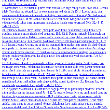
Sinu käest. Me rõõmutseme ja kiidame Sinu püha nime. Kingi meile tänulik süda, mis
märkab kõiki Sinu suuri ande.
9. Esmaspäev
Kui teie maal su juures asub võõras, siis ärge rõhuge teda.
3Ms 19,33
Jeesus
ütleb: Teie olete mu sõbrad, kui te teete, mida ma teid käsin.
Jh 15,14
Looja Jumal, siin
maailmas on tihti inimene inimesele hunt. Aga Sina ei ole meid nii loonud, Sa oled loonud
meid üksteise jaoks, et me kannaksime üksteise eest hoolt. Kingi meile oma rahu, et
võiksime elada rahus oma ligimesega ja aitaksime kanda tema koormaid.
5Ms 32,44–47;
5Ms 14,22–29
10. Teisipäev
Jaakob ütles: Issand, mina pole väärt kõiki neid heategusid ja kõike seda
truudust, mida sa oma sulasele oled osutanud.
1Ms 32,11
Paulus kirjutab: Minu peale on
halastatud seepärast, et Kristus Jeesus saaks osutada kogu oma pikka meelt kõigepealt mind
eeskujuks tuues neile, kes edaspidi hakkavad temasse uskuma ja pärivad igavese elu.
1Tm
1,16
Issand Jeesus Kristus, me ei ole ära teeninud Sinu headust ega armu. Sa oled võtnud
enda peale risti ja kannatuse meie, patuste pärast ja oled oma ristisurma ja ülestõusmisega
avanud meile taeva väravad. Tee meist kõigist selle armusõnumi kuulutajad, kes oma elu ja
sõnaga kuulutavad Sinu armu ka kõigile neile, kes sellest pole veel osa saanud.
Am 8,(4–
10)11.12; 5Ms 15,1–11
11. Kolmapäev
Eks ole Efraim mulle kalliks pojaks ja lemmiklapseks? Sest iga kord, kui
ma räägin tema vastu, mõtlen ma ikka temale; seetõttu on mu süda tema pärast rahutu: ma
tahan tõesti halastada tema peale, ütleb Issand.
Jr 31,20
Jumal ei ole hüljanud oma rahvast,
kelle tema on ette ära tundnud.
Rm 11,2
Jumal, Sina oled meie Isa ja Sinu isalik süda on
täis armu ja heldust meie vastu. Sa mõtled meie peale ja otsid meid taga, kui oleme Sinust
eemaldunud. Aita meil mõista seda sügavat tõde, et meil igaühel on üks Taevane Isa, kes
meid hoiab ja armastab.
Lk 6,43–49; 5Ms 15,12–18
12. Neljapäev
Ma kaotan su üleastumised nagu pilved ja su patud nagu pilvituse. Pöördu
minu poole, sest ma lunastan sinu!
Js 44,22
Te teate, et Jeesus Kristus on ilmunud patte ära
kandma ning temas endas ei ole pattu.
1Jh 3,5
Püha Jumal, meie patt koormab meid ja
lahutab Sinust. Ometi oled Sina tulnud Kristuse läbi meid patust lunastama. Anna meile
andeks meie patud ja puhasta meid kõigest ülekohtust. Loo meile puhas süda ja uuenda
meie sees kindel meel. Ainult Sina võid seda teha. Sinu juurde me tuleme.
1Ts 1,2–10; 5Ms