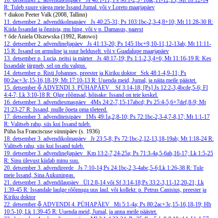
10. detsember
2. advenditeisipäev
Js 40:1-11; Ps 96:1-2,3+10ac,11-12,13; Mt 18:12-14
R: Tuleb suure väega meie Issand Jumal.
või v Loreto maarjapäev
† diakon Peeter Valk (2008, Tallinn)
11. detsember
2. advendikolmapäev
Js 40:25-31; Ps 103:1bc-2,3-4,8+10; Mt 11:28-30
R:
Kiida Issandat ja õnnista, mu hing.
või v p. Damasus, paavst
† õde Aniela Olszewska (1992, Ratowo)
12. detsember
2. advendineljapäev
Js 41:13-20; Ps 145:1bc+9,10-11,12-13ab; Mt 11:11-
15
R: Issand on armuline ja suur helduselt.
või v Guadalupe maarjapäev
13. detsember
p. Lucia, neitsi ja märter
Js 48:17-19; Ps 1:1-2,3,4+6; Mt 11:16-19
R: Kes
Issandale järgneb, sel on elu valgus.
14. detsember
p. Risti Johannes, preester ja Kiriku doktor
Srk 48:1-4,9-11; Ps
80:2ac+3c,15-16,18-19; Mt 17:10-13
R: Uuenda meid, Jumal, ja näita meile päästet.
15. detsember
╬ ADVENDI 3. PÜHAPÄEV
Sf 3:14-18; [Ps] Js 12:2-3,4bcde,5-6; Fl
4:4-7; Lk 3:10-18
R: Olge rõõmsad, hõisake: Issand on teie keskel.
16. detsember
3. advendiesmaspäev
4Ms 24:2-7,15-17abcd; Ps 25:4-5,6+7def,8-9; Mt
21:23-27
R: Issand, mulle õpeta oma tõeteed.
17. detsember
3. advenditeisipäev
1Ms 49:1a,2,8-10; Ps 72:1bc-2,3-4,7-8,17; Mt 1:1-17
R: Valitseb rahu, siis kui Issand tuleb.
Püha Isa Franciscuse sünnipäev (s. 1936)
18. detsember
3. advendikolmapäev
Jr 23:5-8; Ps 72:1bc-2,12-13,18-19ab; Mt 1:18-24
R:
Valitseb rahu, siis kui Issand tuleb.
19. detsember
3. advendineljapäev
Km 13:2-7,24-25a; Ps 71:3-4a,5-6ab,16-17; Lk 1:5-25
R: Sinu ülevust kiidab minu suu.
20. detsember
3. advendireede
Js 7:10-14;Ps 24:1bc-2,3-4abc,5-6;Lk 1:26-38
R: Tule
meie Issand, Sina Aukuningas.
21. detsember
3. advendilaupäev
Ül 2:8-14 või Sf 3:14-18;Ps 33:2-3,11-12,20-21; Lk
1:39-45
R: Issandale laulge rõõmuga uus laul.
või kollekt: p. Petrus Canisius, preester ja
Kiriku doktor
22. detsember
╬ ADVENDI 4. PÜHAPÄEV
Mi 5:1-4a; Ps 80:2ac+3c,15-16,18-19; Hb
10:5-10; Lk 1:39-45
R: Uuenda meid, Jumal, ja anna meile päästet.