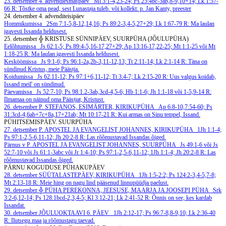
23. detsember
4. advendiesmaspäev
Ml 3:1-4,23-24; Ps 25:4bc-5ab,8-9,10+14; Lk 1:57-
66
R: Tõstke oma pead, sest Lunastaja tuleb.
või kollekt: p. Jan Kanty, preester
24. detsember
4. advenditeisipäev
Hommikumissa
2Sm 7:1-5,8-12,14,16; Ps 89:2-3,4-5,27+29; Lk 1:67-79
R: Ma laulan
igavesti Issanda heldusest.
25. detsember
╬ KRISTUSE SÜNNIPÄEV, SUURPÜHA (JÕULUPÜHA)
Eelõhtumissa
Js 62:1-5; Ps 89:4-5,16-17,27+29; Ap 13:16-17,22-25; Mt 1:1-25 või Mt
1:18-25
R: Ma laulan igavesti Issanda heldusest.
Kesköömissa
Js 9:1-6; Ps 96:1-2a,2b-3,11-12,13; Tt 2:11-14; Lk 2:1-14
R: Täna on
sündinud Kristus, meie Päästja.
Koidumissa
Js 62:11-12; Ps 97:1+6,11-12; Tt 3:4-7; Lk 2:15-20
R: Uus valgus koidab,
Issand meil' on sündinud.
Päevamissa
Js 52:7-10; Ps 98:1.2-3ab,3cd-4,5-6; Hb 1:1-6; Jh 1:1-18 või 1-5,9-14
R:
Ilmamaa on näinud oma Päästjat, Kristust.
26. detsember
P. STEFANOS, ESIMÄRTER, KIRIKUPÜHA
Ap 6:8-10,7:54-60; Ps
31:3cd-4,6ab+7c+8a,17+21ab; Mt 10:17-21
R: Kui armas on Sinu tempel, Issand.
PÜHITSEMISPÄEV. SUURPÜHA
27. detsember
P. APOSTEL JA EVANGELIST JOHANNES, KIRIKUPÜHA
1Jh 1:1-4;
Ps 97:1-2,5-6,11-12; Jh 20:2-8
R: Las rõõmustavad Issandas õiged.
Pärnus v P. APOSTEL JA EVANGELIST JOHANNES, SUURPÜHA
Js 49:1-6 või Js
52:7-10 või Js 61:1-3abc või Jr 1:4-10; Ps 97:1-2,5-6,11-12; 1Jh 1:1-4; Jh 20:2-8
R: Las
rõõmustavad Issandas õiged.
PÄRNU KOGUDUSE PÜHAKUPÄEV
28. detsember
SÜÜTALASTEPÄEV, KIRIKUPÜHA
1Jh 1:5-2:2; Ps 124:2-3,4-5,7-8;
Mt 2:13-18
R: Meie hing on nagu lind pääsenud linnupüüdja paelust.
29. detsember
╬ PÜHA PEREKONNA, JEESUSE, MAARJA JA JOOSEPI PÜHA
Srk
3:2-6,12-14; Ps 128:1bcd-2,3,4-5; Kl 3:12-21; Lk 2:41-52
R: Õnnis on see, kes kardab
Issandat.
30. detsember
JÕULUOKTAAVI 6. PÄEV
1Jh 2:12-17; Ps 96:7-8,8-9,10; Lk 2:36-40
R: Ilutsegu maa ja rõõmustagu taevad.