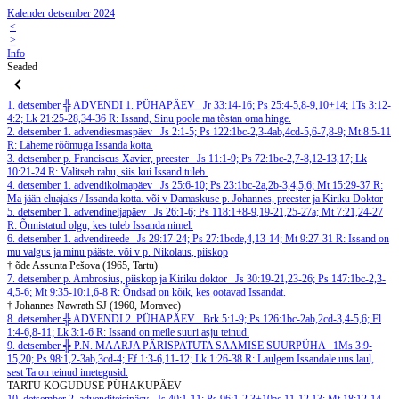
Kalender detsember 2024
<
>
Info
Seaded
1. detsember
╬ ADVENDI 1. PÜHAPÄEV
Jr 33:14-16; Ps 25:4-5,8-9,10+14; 1Ts 3:12-
4:2; Lk 21:25-28,34-36
R: Issand, Sinu poole ma tõstan oma hinge.
2. detsember
1. advendiesmaspäev
Js 2:1-5; Ps 122:1bc-2,3-4ab,4cd-5,6-7,8-9; Mt 8:5-11
R: Läheme rõõmuga Issanda kotta.
3. detsember
p. Franciscus Xavier, preester
Js 11:1-9; Ps 72:1bc-2,7-8,12-13,17; Lk
10:21-24
R: Valitseb rahu, siis kui Issand tuleb.
4. detsember
1. advendikolmapäev
Js 25:6-10; Ps 23:1bc-2a,2b-3,4,5,6; Mt 15:29-37
R:
Ma jään eluajaks / Issanda kotta.
või v Damaskuse p. Johannes, preester ja Kiriku Doktor
5. detsember
1. advendineljapäev
Js 26:1-6; Ps 118:1+8-9,19-21,25-27a; Mt 7:21,24-27
R: Õnnistatud olgu, kes tuleb Issanda nimel.
6. detsember
1. advendireede
Js 29:17-24; Ps 27:1bcde,4,13-14; Mt 9:27-31
R: Issand on
mu valgus ja minu pääste.
või v p. Nikolaus, piiskop
† õde Assunta Pešova (1965, Tartu)
7. detsember
p. Ambrosius, piiskop ja Kiriku doktor
Js 30:19-21,23-26; Ps 147:1bc-2,3-
4,5-6; Mt 9:35-10:1,6-8
R: Õndsad on kõik, kes ootavad Issandat.
† Johannes Nawrath SJ (1960, Moravec)
8. detsember
╬ ADVENDI 2. PÜHAPÄEV
Brk 5:1-9; Ps 126:1bc-2ab,2cd-3,4-5,6; Fl
1:4-6,8-11; Lk 3:1-6
R: Issand on meile suuri asju teinud.
9. detsember
╬ P.N. MAARJA PÄRISPATUTA SAAMISE SUURPÜHA
1Ms 3:9-
15,20; Ps 98:1,2-3ab,3cd-4; Ef 1:3-6,11-12; Lk 1:26-38
R: Laulgem Issandale uus laul,
sest Ta on teinud imetegusid.
TARTU KOGUDUSE PÜHAKUPÄEV