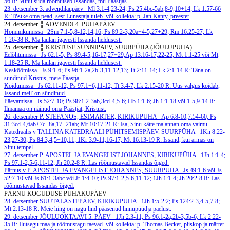
56
R: Minu süda rõõmutseb Issandas, mu Päästjas.
23. detsember
3. advendilaupäev
Ml 3:1-4,23-24; Ps 25:4bc-5ab,8-9,10+14; Lk 1:57-66
R: Tõstke oma pead, sest Lunastaja tuleb.
või kollekta: p. Jan Kanty, preester
24. detsember
╬ ADVENDI 4. PÜHAPÄEV
Hommikumissa
2Sm 7:1-5,8-12,14,16; Ps 89:2-3,20a+4-5,27+29; Rm 16:25-27; Lk
1:26-38
R: Ma laulan igavesti Issanda heldusest.
25. detsember
╬ KRISTUSE SÜNNIPÄEV, SUURPÜHA (JÕULUPÜHA)
Eelõhtumissa
Js 62:1-5; Ps 89:4-5,16-17,27+29;Ap 13:16-17,22-25; Mt 1:1-25 või Mt
1:18-25
R: Ma laulan igavesti Issanda heldusest.
Kesköömissa
Js 9:1-6; Ps 96:1-2a,2b-3,11-12,13; Tt 2:11-14; Lk 2:1-14
R: Täna on
sündinud Kristus, meie Päästja.
Koidumissa
Js 62:11-12; Ps 97:1+6,11-12; Tt 3:4-7; Lk 2:15-20
R: Uus valgus koidab,
Issand meil' on sündinud.
Päevamissa
Js 52:7-10; Ps 98:1.2-3ab,3cd-4,5-6; Hb 1:1-6; Jh 1:1-18 või 1-5,9-14
R:
Ilmamaa on näinud oma Päästjat, Kristust.
26. detsember
P. STEFANOS, ESIMÄRTER, KIRIKUPÜHA
Ap 6:8-10,7:54-60; Ps
31:3cd-4,6ab+7c+8a,17+21ab; Mt 10:17-21
R: Isa, Sinu kätte ma annan oma vaimu.
Katedraalis v TALLINA KATEDRAALI PÜHITSEMISPÄEV. SUURPÜHA
1Kn 8:22-
23,27-30; Ps 84:3,4,5+10,11; 1Kr 3:9-11,16-17; Mt 16:13-19
R: Issand, kui armas on
Sinu tempel.
27. detsember
P. APOSTEL JA EVANGELIST JOHANNES, KIRIKUPÜHA
1Jh 1:1-4;
Ps 97:1-2,5-6,11-12; Jh 20:2-8
R: Las rõõmustavad Issandas õiged.
Pärnus v P. APOSTEL JA EVANGELIST JOHANNES, SUURPÜHA
Js 49:1-6 või Js
52:7-10 või Js 61:1-3abc või Jr 1:4-10; Ps 97:1-2,5-6,11-12; 1Jh 1:1-4; Jh 20:2-8
R: Las
rõõmustavad Issandas õiged.
PÄRNU KOGUDUSE PÜHAKUPÄEV
28. detsember
SÜÜTALASTEPÄEV, KIRIKUPÜHA
1Jh 1:5-2:2; Ps 124:2-3,4-5,7-8;
Mt 2:13-18
R: Meie hing on nagu lind pääsenud linnupüüdja paelust.
29. detsember
JÕULUOKTAAVI 5. PÄEV
1Jh 2:3-11, Ps 96:1-2a,2b-3,5b-6; Lk 2:22-
35
R: Ilutsegu maa ja rõõmustagu taevad.
või kollekta: p. Thomas Becket, piiskop ja märter