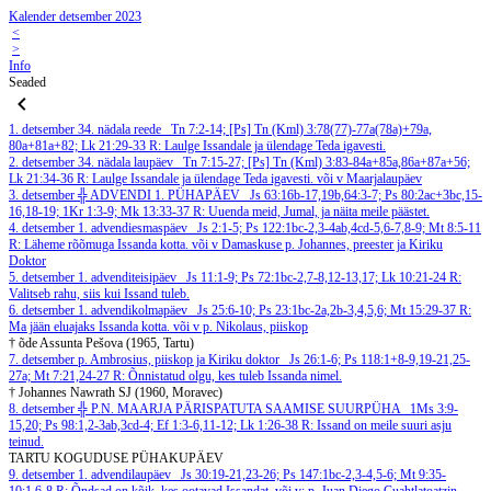
Kalender detsember 2023
<
>
Info
Seaded
1. detsember
34. nädala reede
Tn 7:2-14; [Ps] Tn (Kml) 3:78(77)-77a(78a)+79a,
80a+81a+82; Lk 21:29-33
R: Laulge Issandale ja ülendage Teda igavesti.
2. detsember
34. nädala laupäev
Tn 7:15-27; [Ps] Tn (Kml) 3:83-84a+85a,86a+87a+56;
Lk 21:34-36
R: Laulge Issandale ja ülendage Teda igavesti.
või v Maarjalaupäev
3. detsember
╬ ADVENDI 1. PÜHAPÄEV
Js 63:16b-17,19b,64:3-7; Ps 80:2ac+3bc,15-
16,18-19; 1Kr 1:3-9; Mk 13:33-37
R: Uuenda meid, Jumal, ja näita meile päästet.
4. detsember
1. advendiesmaspäev
Js 2:1-5; Ps 122:1bc-2,3-4ab,4cd-5,6-7,8-9; Mt 8:5-11
R: Läheme rõõmuga Issanda kotta.
või v Damaskuse p. Johannes, preester ja Kiriku
Doktor
5. detsember
1. advenditeisipäev
Js 11:1-9; Ps 72:1bc-2,7-8,12-13,17; Lk 10:21-24
R:
Valitseb rahu, siis kui Issand tuleb.
6. detsember
1. advendikolmapäev
Js 25:6-10; Ps 23:1bc-2a,2b-3,4,5,6; Mt 15:29-37
R:
Ma jään eluajaks Issanda kotta.
või v p. Nikolaus, piiskop
† õde Assunta Pešova (1965, Tartu)
7. detsember
p. Ambrosius, piiskop ja Kiriku doktor
Js 26:1-6; Ps 118:1+8-9,19-21,25-
27a; Mt 7:21,24-27
R: Õnnistatud olgu, kes tuleb Issanda nimel.
† Johannes Nawrath SJ (1960, Moravec)
8. detsember
╬ P.N. MAARJA PÄRISPATUTA SAAMISE SUURPÜHA
1Ms 3:9-
15,20; Ps 98:1,2-3ab,3cd-4; Ef 1:3-6,11-12; Lk 1:26-38
R: Issand on meile suuri asju
teinud.
TARTU KOGUDUSE PÜHAKUPÄEV
9. detsember
1. advendilaupäev
Js 30:19-21,23-26; Ps 147:1bc-2,3-4,5-6; Mt 9:35-