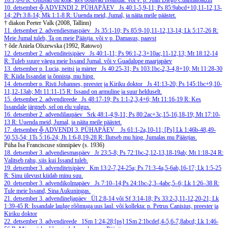
10:1,6-8
R: Õndsad on kõik, kes ootavad Issandat.
või v: p. Juan Diego Cuahtlatoatzin
10. detsember
╬ ADVENDI 2. PÜHAPÄEV
Js 40:1-5,9-11; Ps 85:9abcd+10,11-12,13-
14; 2Pt 3:8-14; Mk 1:1-8
R: Uuenda meid, Jumal, ja näita meile päästet.
† diakon Peeter Valk (2008, Tallinn)
11. detsember
2. advendiesmaspäev
Js 35:1-10; Ps 85:9-10,11-12,13-14; Lk 5:17-26
R:
Meie Jumal tuleb, Ta on meie Päästja.
või v p. Damasus, paavst
† õde Aniela Olszewska (1992, Ratowo)
12. detsember
2. advenditeisipäev
Js 40:1-11; Ps 96:1-2,3+10ac,11-12,13; Mt 18:12-14
R: Tuleb suure väega meie Issand Jumal.
või v Guadalupe maarjapäev
13. detsember
p. Lucia, neitsi ja märter
Js 40:25-31; Ps 103:1bc-2,3-4,8+10; Mt 11:28-30
R: Kiida Issandat ja õnnista, mu hing.
14. detsember
p. Risti Johannes, preester ja Kiriku doktor
Js 41:13-20; Ps 145:1bc+9,10-
11,12-13ab; Mt 11:11-15
R: Issand on armuline ja suur helduselt.
15. detsember
2. advendireede
Js 48:17-19; Ps 1:1-2,3,4+6; Mt 11:16-19
R: Kes
Issandale järgneb, sel on elu valgus.
16. detsember
2. advendilaupäev
Srk 48:1-4,9-11; Ps 80:2ac+3c,15-16,18-19; Mt 17:10-
13
R: Uuenda meid, Jumal, ja näita meile päästet.
17. detsember
╬ ADVENDI 3. PÜHAPÄEV
Js 61:1-2a,10-11; [Ps] Lk 1:46b-48,49-
50,53-54; 1Ts 5:16-24; Jh 1:6-8,19-28
R: Ilutseb mu hing, Jumalas mu Päästjas.
Püha Isa Franciscuse sünnipäev (s. 1936)
18. detsember
3. advendiesmaspäev
Jr 23:5-8; Ps 72:1bc-2,12-13,18-19ab; Mt 1:18-24
R:
Valitseb rahu, siis kui Issand tuleb.
19. detsember
3. advenditeisipäev
Km 13:2-7,24-25a; Ps 71:3-4a,5-6ab,16-17; Lk 1:5-25
R: Sinu ülevust kiidab minu suu.
20. detsember
3. advendikolmapäev
Js 7:10–14;Ps 24:1bc-2,3–4abc,5–6; Lk 1:26–38
R:
Tule meie Issand, Sina Aukuningas.
21. detsember
3. advendineljapäev
Ül 2:8-14 või Sf 3:14-18; Ps 33:2-3,11-12,20-21; Lk
1:39-45
R: Issandale laulge rõõmuga uus laul.
või kollekta: p. Petrus Canisius, preester ja
Kiriku doktor
22. detsember
3. advendireede
1Sm 1:24-28;[ps] 1Sm 2:1bcdef,4-5,6-7,8abcd; Lk 1:46-