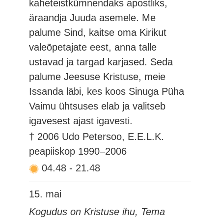
kaheteistkümnendaks apostliks,
äraandja Juuda asemele. Me
palume Sind, kaitse oma Kirikut
valeõpetajate eest, anna talle
ustavad ja targad karjased. Seda
palume Jeesuse Kristuse, meie
Issanda läbi, kes koos Sinuga Püha
Vaimu ühtsuses elab ja valitseb
igavesest ajast igavesti.
† 2006 Udo Petersoo, E.E.L.K.
peapiiskop 1990–2006
04.48
-
21.48
15. mai
Kogudus on Kristuse ihu, Tema