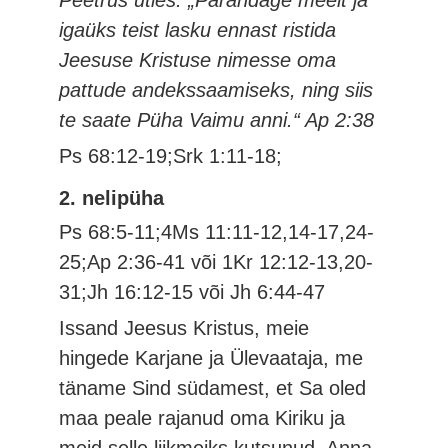
Peetrus ütles: „Parandage meelt ja
igaüks teist lasku ennast ristida
Jeesuse Kristuse nimesse oma
pattude andekssaamiseks, ning siis
te saate Püha Vaimu anni.“ Ap 2:38
Ps 68:12-19;Srk 1:11-18;
2. nelipüha
Ps 68:5-11;4Ms 11:11-12,14-17,24-
25;Ap 2:36-41 või 1Kr 12:12-13,20-
31;Jh 16:12-15 või Jh 6:44-47
Issand Jeesus Kristus, meie
hingede Karjane ja Ülevaataja, me
täname Sind südamest, et Sa oled
maa peale rajanud oma Kiriku ja