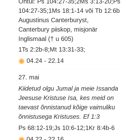
Õhtul: Ps 104:27-35;2Ms 3:13-20;Ps
104:27-35;1Ms 18:1-14 või Tb 12:6b
Augustinus Canterburyst,
Canterbury piiskop, misjonär
Inglismaal († u 605)
1Ts 2:2b-8;Mt 13:31-33;
04.24
-
22.14
27. mai
Kiidetud olgu Jumal ja meie Issanda
Jeesuse Kristuse Isa, kes meid on
taevast õnnistanud kõige vaimuliku
õnnistusega Kristuses. Ef 1:3
Ps 68:12-19;Js 10:6-12;1Kr 8:4b-6
04.22
-
22.16