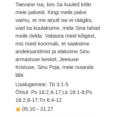
Taevane Isa, kes Sa kuuled kõiki
meie palveid. Kingi meile palve
vaimu, et me ainult ise ei räägiks,
vaid ka kuulaksime, mida Sina tahad
meile öelda. Vabasta meid kõigest,
mis meid koormab, et saaksime
andeksandmist ja elaksime Sinu
armastuse keskel, Jeesuse
Kristuse, Sinu Poja, meie Issanda
läbi.
Lisalugemine: Tb 3:1-5
Õhtul: Ps 18:2,8-17;Lk 18:1-8;Ps
18:2,8-17;Tn 6:4-12
05.10
-
21.27