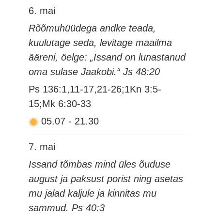
6. mai
Rõõmuhüüdega andke teada,
kuulutage seda, levitage maailma
ääreni, öelge: „Issand on lunastanud
oma sulase Jaakobi.“ Js 48:20
Ps 136:1,11-17,21-26;1Kn 3:5-
15;Mk 6:30-33
05.07
-
21.30
7. mai
Issand tõmbas mind üles õuduse
august ja paksust porist ning asetas
mu jalad kaljule ja kinnitas mu
sammud. Ps 40:3