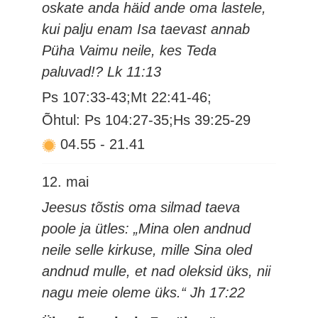
oskate anda häid ande oma lastele,
kui palju enam Isa taevast annab
Püha Vaimu neile, kes Teda
paluvad!? Lk 11:13
Ps 107:33-43;Mt 22:41-46;
Õhtul: Ps 104:27-35;Hs 39:25-29
04.55
-
21.41
12. mai
Jeesus tõstis oma silmad taeva
poole ja ütles: „Mina olen andnud
neile selle kirkuse, mille Sina oled
andnud mulle, et nad oleksid üks, nii
nagu meie oleme üks.“ Jh 17:22