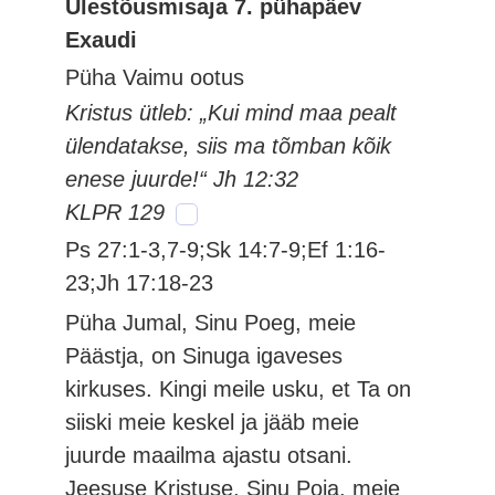
Ülestõusmisaja 7. pühapäev
Exaudi
Püha Vaimu ootus
Kristus ütleb: „Kui mind maa pealt
ülendatakse, siis ma tõmban kõik
enese juurde!“ Jh 12:32
KLPR 129
Ps 27:1-3,7-9;Sk 14:7-9;Ef 1:16-
23;Jh 17:18-23
Püha Jumal, Sinu Poeg, meie
Päästja, on Sinuga igaveses
kirkuses. Kingi meile usku, et Ta on
siiski meie keskel ja jääb meie
juurde maailma ajastu otsani.
Jeesuse Kristuse, Sinu Poja, meie