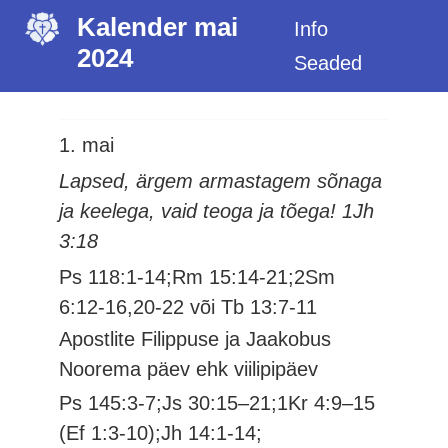
Kalender mai
Info
2024
Seaded
1. mai
Lapsed, ärgem armastagem sõnaga
ja keelega, vaid teoga ja tõega! 1Jh
3:18
Ps 118:1-14;Rm 15:14-21;2Sm
6:12-16,20-22 või Tb 13:7-11
Apostlite Filippuse ja Jaakobus
Noorema päev ehk viilipipäev
Ps 145:3-7;Js 30:15–21;1Kr 4:9–15
(Ef 1:3-10);Jh 14:1-14;