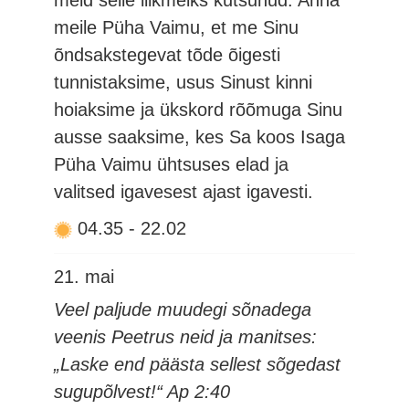
meid selle liikmeiks kutsunud. Anna
meile Püha Vaimu, et me Sinu
õndsakstegevat tõde õigesti
tunnistaksime, usus Sinust kinni
hoiaksime ja ükskord rõõmuga Sinu
ausse saaksime, kes Sa koos Isaga
Püha Vaimu ühtsuses elad ja
valitsed igavesest ajast igavesti.
04.35
-
22.02
21. mai
Veel paljude muudegi sõnadega
veenis Peetrus neid ja manitses:
„Laske end päästa sellest sõgedast
sugupõlvest!“ Ap 2:40