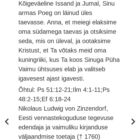
Kõigeväeline Issand ja Jumal, Sinu
armas Poeg on läinud üles
taevasse. Anna, et meiegi elaksime
oma südamega taevas ja otsiksime
seda, mis on üleval, ja ootaksime
Kristust, et Ta võtaks meid oma
kuningriiki, kus Ta koos Sinuga Püha
Vaimu ühtsuses elab ja valitseb
igavesest ajast igavesti.
Õhtul: Ps 51:12-21;Ilm 4:1-11;Ps
48:2-15;Ef 6:18-24
Nikolaus Ludwig von Zinzendorf,
Eesti vennastekoguduse tegevuse
edendaja ja vaimuliku kirjanduse
väljaandmise toetaja († 1760)