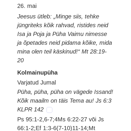
26. mai
Jeesus ütleb: „Minge siis, tehke
jüngriteks kõik rahvad, ristides neid
Isa ja Poja ja Püha Vaimu nimesse
ja õpetades neid pidama kõike, mida
mina olen teil käskinud!“ Mt 28:19-
20
Kolmainupüha
Varjatud Jumal
Püha, püha, püha on vägede Issand!
Kõik maailm on täis Tema au! Js 6:3
KLPR 142
Ps 95:1-2,6-7;4Ms 6:22-27 või Js
66:1-2;Ef 1:3-6(7-10)11-14;Mt