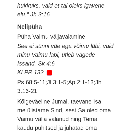
hukkuks, vaid et tal oleks igavene
elu.“ Jh 3:16
Nelipüha
Püha Vaimu väljavalamine
See ei sünni väe ega võimu läbi, vaid
minu Vaimu läbi, ütleb vägede
Issand. Sk 4:6
KLPR 132
Ps 68:5-11;Jl 3:1-5;Ap 2:1-13;Jh
3:16-21
Kõigeväeline Jumal, taevane Isa,
me ülistame Sind, sest Sa oled oma
Vaimu välja valanud ning Tema
kaudu pühitsed ja juhatad oma