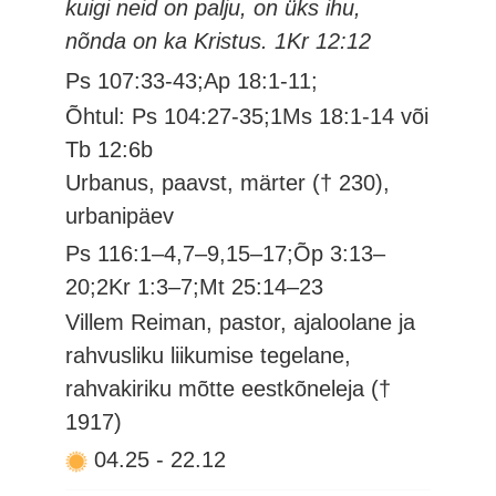
kuigi neid on palju, on üks ihu,
nõnda on ka Kristus. 1Kr 12:12
Ps 107:33-43;Ap 18:1-11;
Õhtul: Ps 104:27-35;1Ms 18:1-14 või
Tb 12:6b
Urbanus, paavst, märter († 230),
urbanipäev
Ps 116:1–4,7–9,15–17;Õp 3:13–
20;2Kr 1:3–7;Mt 25:14–23
Villem Reiman, pastor, ajaloolane ja
rahvusliku liikumise tegelane,
rahvakiriku mõtte eestkõneleja (†
1917)
04.25
-
22.12