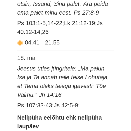
otsin, Issand, Sinu palet. Ära peida
oma palet minu eest. Ps 27:8-9
Ps 103:1-5,14-22;Lk 21:12-19;Js
40:12-14,26
04.41
-
21.55
18. mai
Jeesus ütles jüngritele: „Ma palun
Isa ja Ta annab teile teise Lohutaja,
et Tema oleks teiega igavesti: Tõe
Vaimu.“ Jh 14:16
Ps 107:33-43;Js 42:5-9;
Nelipüha eelõhtu ehk nelipüha
laupäev