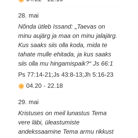
28. mai
Nõnda ütleb Issand: „Taevas on
minu aujärg ja maa on minu jalajärg.
Kus saaks siis olla koda, mida te
tahate mulle ehitada, ja kus saaks
siis olla mu hingamispaik?“ Js 66:1
Ps 77:14-21;Js 43:8-13;Jh 5:16-23
04.20
-
22.18
29. mai
Kristuses on meil lunastus Tema
vere läbi, üleastumiste
andekssaamine Tema armu rikkust