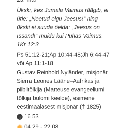
Ükski, kes Jumala Vaimus räägib, ei
ütle: „Neetud olgu Jeesus!“ ning
ükski ei suuda öelda: „Jeesus on
Issand!“ muidu kui Pühas Vaimus.
1Kr 12:3
Ps 51:12-21;Ap 10:44-48;Jh 6:44-47
või Ap 11:1-18
Gustav Reinhold Nyländer, misjonär
Sierra Leones Lääne–Aafrikas ja
piiblitõlkija (Matteuse evangeeliumi
tõlkija bulomi keelde), esimene
eestimaalasest misjonär († 1825)
16.53
04.29
-
22.08