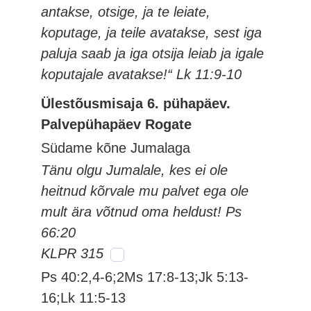
antakse, otsige, ja te leiate,
koputage, ja teile avatakse, sest iga
paluja saab ja iga otsija leiab ja igale
koputajale avatakse!“ Lk 11:9-10
Ülestõusmisaja 6. pühapäev.
Palvepühapäev Rogate
Südame kõne Jumalaga
Tänu olgu Jumalale, kes ei ole
heitnud kõrvale mu palvet ega ole
mult ära võtnud oma heldust! Ps
66:20
KLPR 315
Ps 40:2,4-6;2Ms 17:8-13;Jk 5:13-
16;Lk 11:5-13