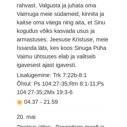
rahvast. Valgusta ja juhata oma
Vaimuga meie südameid, kinnita ja
kaitse oma väega ning aita, et Sinu
kogudus võiks kasvada usus ja
armastuses. Jeesuse Kristuse, meie
Issanda läbi, kes koos Sinuga Püha
Vaimu ühtsuses elab ja valitseb
igavesest ajast igavesti.
Lisalugemine: Trk 7:22b-8:1
Õhtul: Ps 104:27-35;Rm 8:1-11;Ps
104:27-35;2Ms 19:3-6
04.37
-
21.59
20. mai