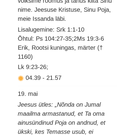
võiksime rõõmus ja tänus kiita Sinu
nime. Jeesuse Kristuse, Sinu Poja,
meie Issanda läbi.
Lisalugemine: Srk 1:1-10
Õhtul: Ps 104:27-35;2Ms 19:3-6
Erik, Rootsi kuningas, märter (†
1160)
Lk 9:23-26;
04.39
-
21.57
19. mai
Jeesus ütles: „Nõnda on Jumal
maailma armastanud, et Ta oma
ainusündinud Poja on andnud, et
ükski, kes Temasse usub, ei