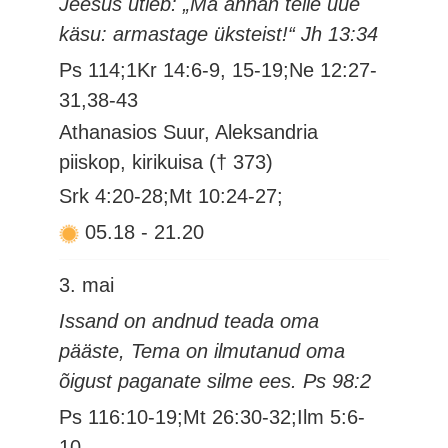
Jeesus ütleb: „Ma annan teile uue
käsu: armastage üksteist!“ Jh 13:34
Ps 114;1Kr 14:6-9, 15-19;Ne 12:27-
31,38-43
Athanasios Suur, Aleksandria
piiskop, kirikuisa († 373)
Srk 4:20-28;Mt 10:24-27;
05.18
-
21.20
3. mai
Issand on andnud teada oma
pääste, Tema on ilmutanud oma
õigust paganate silme ees. Ps 98:2
Ps 116:10-19;Mt 26:30-32;Ilm 5:6-
10