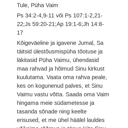
Tule, Püha Vaim
Ps 34:2-4,9-11 või Ps 107:1-2,21-
22;Js 59:20-21;Ap 19:1-6;Jh 14:8-
17
Kõigeväeline ja igavene Jumal, Sa
täitsid ülestõusmispüha tõotuse ja
läkitasid Püha Vaimu, ühendasid
maa rahvad ja hõimud Sinu kirkust
kuulutama. Vaata oma rahva peale,
kes on kogunenud palves, et Sinu
Vaimu vastu võtta. Saada oma Vaim
hingama meie südametesse ja
tasanda sõnade ning keelte
erisused, et me ühel häälel lauldes