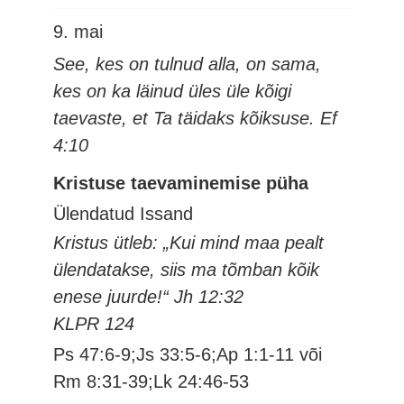
9. mai
See, kes on tulnud alla, on sama,
kes on ka läinud üles üle kõigi
taevaste, et Ta täidaks kõiksuse. Ef
4:10
Kristuse taevaminemise püha
Ülendatud Issand
Kristus ütleb: „Kui mind maa pealt
ülendatakse, siis ma tõmban kõik
enese juurde!“ Jh 12:32
KLPR 124
Ps 47:6-9;Js 33:5-6;Ap 1:1-11 või
Rm 8:31-39;Lk 24:46-53