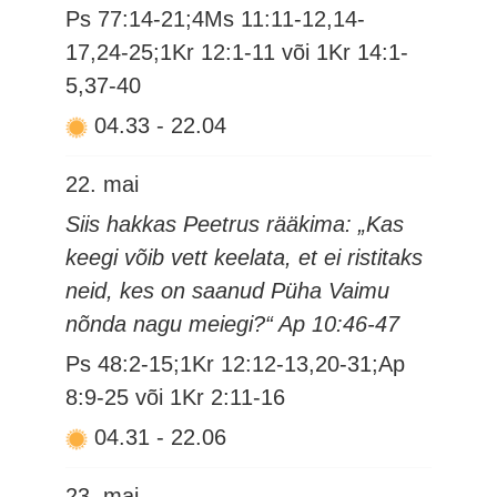
Ps 77:14-21;4Ms 11:11-12,14-
17,24-25;1Kr 12:1-11 või 1Kr 14:1-
5,37-40
04.33
-
22.04
22. mai
Siis hakkas Peetrus rääkima: „Kas
keegi võib vett keelata, et ei ristitaks
neid, kes on saanud Püha Vaimu
nõnda nagu meiegi?“ Ap 10:46-47
Ps 48:2-15;1Kr 12:12-13,20-31;Ap
8:9-25 või 1Kr 2:11-16
04.31
-
22.06
23. mai