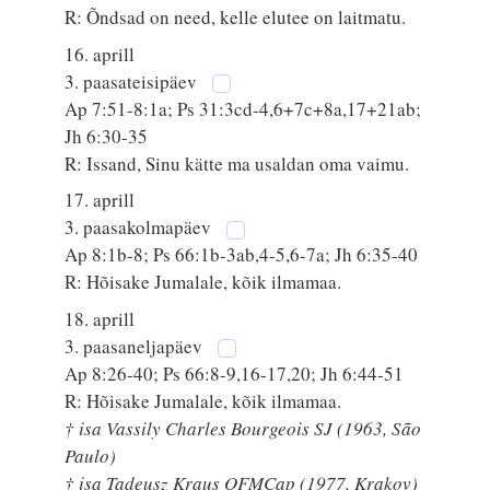
R: Õndsad on need, kelle elutee on laitmatu.
16. aprill
3. paasateisipäev
Ap 7:51-8:1a; Ps 31:3cd-4,6+7c+8a,17+21ab;
Jh 6:30-35
R: Issand, Sinu kätte ma usaldan oma vaimu.
17. aprill
3. paasakolmapäev
Ap 8:1b-8; Ps 66:1b-3ab,4-5,6-7a; Jh 6:35-40
R: Hõisake Jumalale, kõik ilmamaa.
18. aprill
3. paasaneljapäev
Ap 8:26-40; Ps 66:8-9,16-17,20; Jh 6:44-51
R: Hõisake Jumalale, kõik ilmamaa.
† isa Vassily Charles Bourgeois SJ (1963, São
Paulo)
† isa Tadeusz Kraus OFMCap (1977, Krakov)