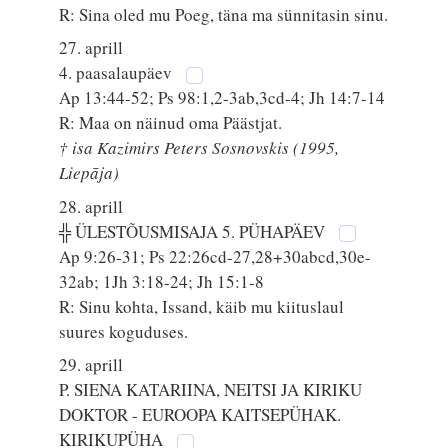
R: Sina oled mu Poeg, täna ma sünnitasin sinu.
27. aprill
4. paasalaupäev
Ap 13:44-52; Ps 98:1,2-3ab,3cd-4; Jh 14:7-14
R: Maa on näinud oma Päästjat.
† isa Kazimirs Peters Sosnovskis (1995,
Liepāja)
28. aprill
╬ ÜLESTÕUSMISAJA 5. PÜHAPÄEV
Ap 9:26-31; Ps 22:26cd-27,28+30abcd,30e-
32ab; 1Jh 3:18-24; Jh 15:1-8
R: Sinu kohta, Issand, käib mu kiituslaul
suures koguduses.
29. aprill
P. SIENA KATARIINA, NEITSI JA KIRIKU
DOKTOR - EUROOPA KAITSEPÜHAK.
KIRIKUPÜHA