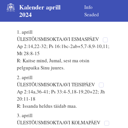
Kalender aprill
Info
2024
Seaded
1. aprill
ÜLESTÕUSMISOKTAAVI ESMASPÄEV
Ap 2:14,22-32; Ps 16:1bc-2ab+5,7-8,9-10,11;
Mt 28:8-15
R: Kaitse mind, Jumal, sest ma otsin
pelgupaika Sinu juures.
2. aprill
ÜLESTÕUSMISOKTAAVI TEISIPÄEV
Ap 2:14a,36-41; Ps 33:4-5,18-19,20+22; Jh
20:11-18
R: Issanda heldus täidab maa.
3. aprill
ÜLESTÕUSMISOKTAAVI KOLMAPÄEV