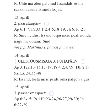
R: Ühte ma olen palunud Issandalt, et ma
saaksin asuda Issanda kojas.
13. aprill
2. paasalaupäev
Ap 6:1-7; Ps 33:1-2,4-5,18-19; Jh 6:16-21
R: Sinu heldus, Issand, olgu meie peal, nõnda
nagu me ootame Sind.
või p p. Martinus I, paavst ja märter
14. aprill
╬ ÜLESTÕUSMISAJA 3. PÜHAPÄEV
Ap 3:12a,13-15,17-19; Ps 4:2,4,7,9; 1Jh 2:1-
5a; Lk 24:35-48
R: Issand, tõsta meie peale oma palge valgus.
15. aprill
3. paasaesmaspäev
Ap 6:8-15; Ps 119:23-24,26-27,29-30; Jh
6:22-29