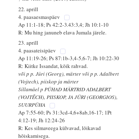
22. aprill
4. paasaesmaspäev
Ap 11:1-18; Ps 42:2-3.43:3,4; Jh 10:1-10
R: Mu hing januneb elava Jumala järele.
23. aprill
4. paasateisipäev
Ap 11:19-26; Ps 87:1b-3,4-5,6-7; Jh 10:22-30
R: Kiitke Issandat, kõik rahvad.
või p p. Jüri (Georg), märter või p p. Adalbert
(Vojtech), piiskop ja märter
Sillamäel p PÜHAD MÄRTRID ADALBERT
(VOJTĚCH), PIISKOP, JA JÜRI (GEORGIOS),
SUURPÜHA
Ap 7:55-60; Ps 31:3cd-4,6+8ab,16-17; 1Pt
4:12-19; Jh 12:24-26
R: Kes silmaveega külvavad, lõikavad
hõiskamisega.