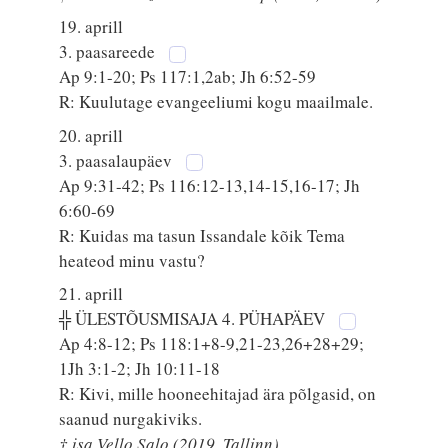
19. aprill
3. paasareede
Ap 9:1-20; Ps 117:1,2ab; Jh 6:52-59
R: Kuulutage evangeeliumi kogu maailmale.
20. aprill
3. paasalaupäev
Ap 9:31-42; Ps 116:12-13,14-15,16-17; Jh
6:60-69
R: Kuidas ma tasun Issandale kõik Tema
heateod minu vastu?
21. aprill
╬ ÜLESTÕUSMISAJA 4. PÜHAPÄEV
Ap 4:8-12; Ps 118:1+8-9,21-23,26+28+29;
1Jh 3:1-2; Jh 10:11-18
R: Kivi, mille hooneehitajad ära põlgasid, on
saanud nurgakiviks.
† isa Vello Salo (2019, Tallinn)