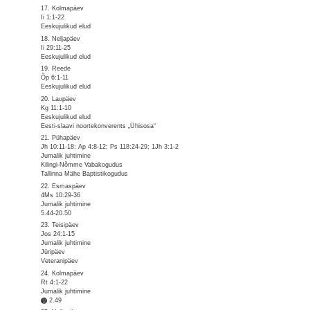
17. Kolmapäev
Ii 1:1-22
Eeskujulikud elud
18. Neljapäev
Ii 29:11-25
Eeskujulikud elud
19. Reede
Õp 6:1-11
Eeskujulikud elud
20. Laupäev
Kg 11:1-10
Eeskujulikud elud
Eesti-slaavi noortekonverents „Ühisosa“
21. Pühapäev
Jh 10:11-18; Ap 4:8-12; Ps 118:24-29; 1Jh 3:1-2
Jumalik juhtimine
Kilingi-Nõmme Vabakogudus
Tallinna Mähe Baptistikogudus
22. Esmaspäev
4Ms 10:29-36
Jumalik juhtimine
5.44-20.50
23. Teisipäev
Jos 24:1-15
Jumalik juhtimine
Jüripäev
Veteranipäev
24. Kolmapäev
Rt 4:1-22
Jumalik juhtimine
2.49