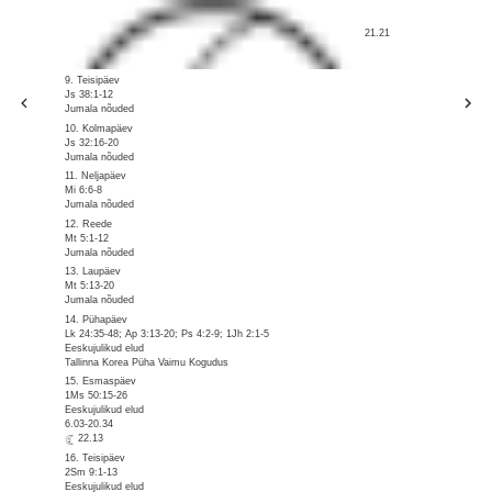
21.21
9. Teisipäev
Js 38:1-12
Jumala nõuded
10. Kolmapäev
Js 32:16-20
Jumala nõuded
11. Neljapäev
Mi 6:6-8
Jumala nõuded
12. Reede
Mt 5:1-12
Jumala nõuded
13. Laupäev
Mt 5:13-20
Jumala nõuded
14. Pühapäev
Lk 24:35-48; Ap 3:13-20; Ps 4:2-9; 1Jh 2:1-5
Eeskujulikud elud
Tallinna Korea Püha Vaimu Kogudus
15. Esmaspäev
1Ms 50:15-26
Eeskujulikud elud
6.03-20.34
22.13
16. Teisipäev
2Sm 9:1-13
Eeskujulikud elud