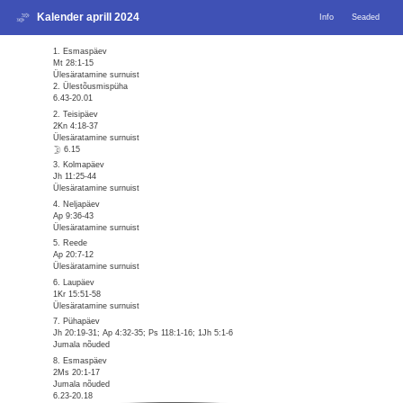
Kalender aprill 2024
Info
Seaded
1. Esmaspäev
Mt 28:1-15
Ülesäratamine surnuist
2. Ülestõusmispüha
6.43-20.01
2. Teisipäev
2Kn 4:18-37
Ülesäratamine surnuist
6.15
3. Kolmapäev
Jh 11:25-44
Ülesäratamine surnuist
4. Neljapäev
Ap 9:36-43
Ülesäratamine surnuist
5. Reede
Ap 20:7-12
Ülesäratamine surnuist
6. Laupäev
1Kr 15:51-58
Ülesäratamine surnuist
7. Pühapäev
Jh 20:19-31; Ap 4:32-35; Ps 118:1-16; 1Jh 5:1-6
Jumala nõuded
8. Esmaspäev
2Ms 20:1-17
Jumala nõuded
6.23-20.18