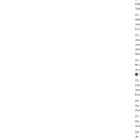
Kil
Tal
22
4M
Jum
5.4
23.
Jos
Jum
Jür
Vet
24
Rt 
Jum
25.
1S
Jum
Eva
26
Ap 
Jum
27
Ap 
Jum
28
Jh 