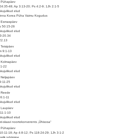
. Pühapäev
24:35-48; Ap 3:13-20; Ps 4:2-9; 1Jh 2:1-5
kujulikud elud
linna Korea Püha Vaimu Kogudus
. Esmaspäev
s 50:15-26
kujulikud elud
3-20.34
22.13
 Teisipäev
m 9:1-13
kujulikud elud
. Kolmapäev
1:1-22
kujulikud elud
 Neljapäev
29:11-25
kujulikud elud
. Reede
6:1-11
kujulikud elud
. Laupäev
11:1-10
kujulikud elud
ti-slaavi noortekonverents „Ühisosa“
. Pühapäev
10:11-18; Ap 4:8-12; Ps 118:24-29; 1Jh 3:1-2
alik juhtimine