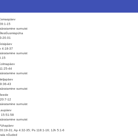
 Esmaspäev
28:1-15
säratamine surnuist
Ülestõusmispüha
3-20.01
Teisipäev
 4:18-37
säratamine surnuist
6.15
 Kolmapäev
11:25-44
säratamine surnuist
Neljapäev
9:36-43
säratamine surnuist
 Reede
20:7-12
säratamine surnuist
Laupäev
 15:51-58
säratamine surnuist
 Pühapäev
20:19-31; Ap 4:32-35; Ps 118:1-16; 1Jh 5:1-6
mala nõuded