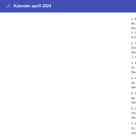
Kalender aprill 2024
1.
Mt 
Üle
2. 
6.4
2. 
2Kn
Üle
3.
Jh 
Üle
4. 
Ap 
Üle
5.
Ap 
Üle
6. 
1Kr
Üle
7.
Jh 
Ju