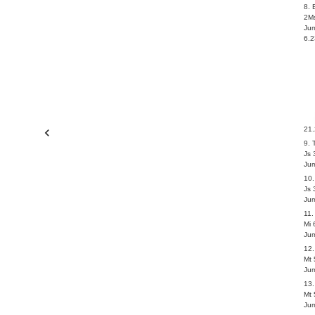
8.
2Ms
Ju
6.2
21
9. 
Js 
Ju
10
Js 
Ju
11.
Mi 
Ju
12
Mt 
Ju
13
Mt 
Ju