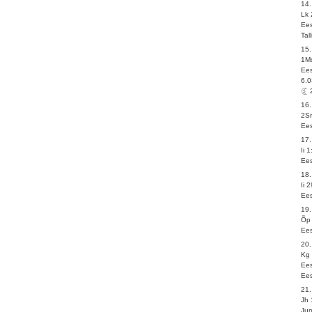
14
Lk 
Ees
Tal
15
1M
Ees
6.0
16.
2S
Ees
17
Ii 
Ees
18.
Ii 
Ees
19
Õp 
Ees
20
Kg 
Ees
Ees
21
Jh 
Jum