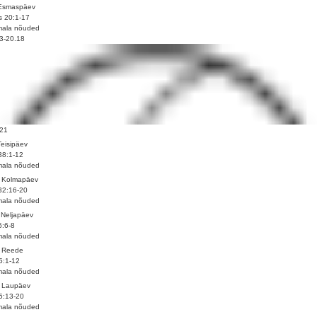
 Esmaspäev
 20:1-17
mala nõuded
3-20.18
.21
Teisipäev
38:1-12
mala nõuded
. Kolmapäev
32:16-20
mala nõuded
 Neljapäev
6:6-8
mala nõuded
. Reede
5:1-12
mala nõuded
. Laupäev
5:13-20
mala nõuded