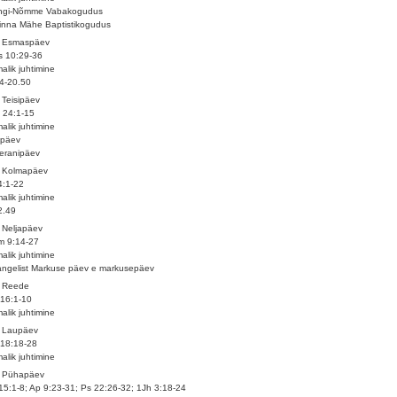
ingi-Nõmme Vabakogudus
linna Mähe Baptistikogudus
. Esmaspäev
s 10:29-36
alik juhtimine
4-20.50
 Teisipäev
 24:1-15
alik juhtimine
ipäev
eranipäev
. Kolmapäev
4:1-22
alik juhtimine
2.49
 Neljapäev
m 9:14-27
alik juhtimine
ngelist Markuse päev e markusepäev
. Reede
16:1-10
alik juhtimine
. Laupäev
18:18-28
alik juhtimine
. Pühapäev
15:1-8; Ap 9:23-31; Ps 22:26-32; 1Jh 3:18-24