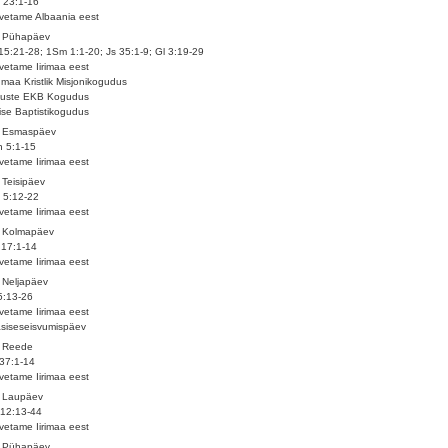
 23:1-16
vetame Albaania eest
. Pühapäev
15:21-28; 1Sm 1:1-20; Js 35:1-9; Gl 3:19-29
vetame Iirimaa eest
umaa Kristlik Misjonikogudus
iuste EKB Kogudus
ise Baptistikogudus
. Esmaspäev
 5:1-15
vetame Iirimaa eest
 Teisipäev
 5:12-22
vetame Iirimaa eest
. Kolmapäev
17:1-14
vetame Iirimaa eest
 Neljapäev
5:13-26
vetame Iirimaa eest
siseseisvumispäev
. Reede
37:1-14
vetame Iirimaa eest
. Laupäev
12:13-44
vetame Iirimaa eest
. Pühapäev