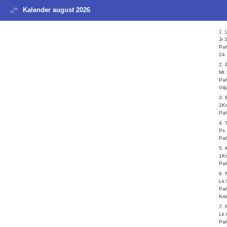
Kalender august 2026
1. 
Jr 
Pal
24.
2.
Mt 
Pal
Vil
3.
2Kr
Pal
4. 
Ps 
Pal
5.
1Kr
Pal
6. 
Lk 
Pal
Kri
7.
Lk 
Pal