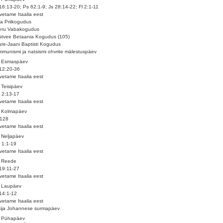
16:13-20; Ps 62:1-9; Js 28:14-22; Fl 2:1-11
vetame Itaalia eest
la Priikogudus
eru Vabakogudus
tvee Betaania Kogudus (105)
re-Jaani Baptisti Kogudus
munismi ja natsismi ohvrite mälestuspäev
. Esmaspäev
12:20-36
vetame Itaalia eest
 Teisipäev
 2:13-17
vetame Itaalia eest
. Kolmapäev
 128
vetame Itaalia eest
 Neljapäev
 1:1-19
vetame Itaalia eest
. Reede
19:11-27
vetame Itaalia eest
. Laupäev
14:1-12
vetame Itaalia eest
tija Johannese surmapäev
. Pühapäev