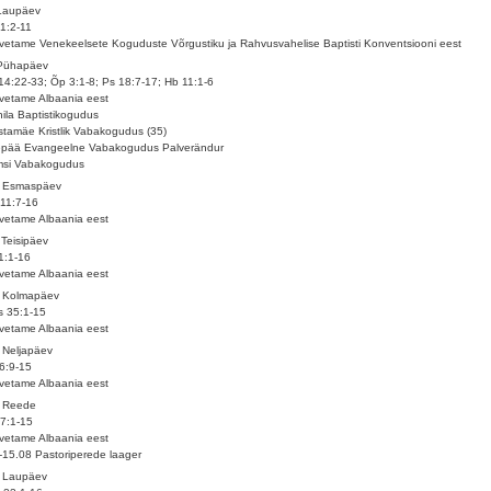
Laupäev
1:2-11
vetame Venekeelsete Koguduste Võrgustiku ja Rahvusvahelise Baptisti Konventsiooni eest
 Pühapäev
14:22-33; Õp 3:1-8; Ps 18:7-17; Hb 11:1-6
vetame Albaania eest
ila Baptistikogudus
tamäe Kristlik Vabakogudus (35)
epää Evangeelne Vabakogudus Palverändur
msi Vabakogudus
. Esmaspäev
11:7-16
vetame Albaania eest
 Teisipäev
1:1-16
vetame Albaania eest
. Kolmapäev
 35:1-15
vetame Albaania eest
 Neljapäev
6:9-15
vetame Albaania eest
. Reede
7:1-15
vetame Albaania eest
-15.08 Pastoriperede laager
. Laupäev