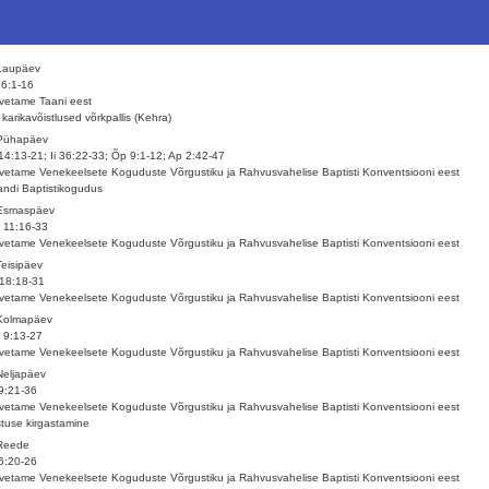
Laupäev
26:1-16
vetame Taani eest
 karikavõistlused võrkpallis (Kehra)
 Pühapäev
14:13-21; Ii 36:22-33; Õp 9:1-12; Ap 2:42-47
vetame Venekeelsete Koguduste Võrgustiku ja Rahvusvahelise Baptisti Konventsiooni eest
jandi Baptistikogudus
 Esmaspäev
 11:16-33
vetame Venekeelsete Koguduste Võrgustiku ja Rahvusvahelise Baptisti Konventsiooni eest
Teisipäev
18:18-31
vetame Venekeelsete Koguduste Võrgustiku ja Rahvusvahelise Baptisti Konventsiooni eest
 Kolmapäev
 9:13-27
vetame Venekeelsete Koguduste Võrgustiku ja Rahvusvahelise Baptisti Konventsiooni eest
Neljapäev
9:21-36
vetame Venekeelsete Koguduste Võrgustiku ja Rahvusvahelise Baptisti Konventsiooni eest
stuse kirgastamine
 Reede
6:20-26
vetame Venekeelsete Koguduste Võrgustiku ja Rahvusvahelise Baptisti Konventsiooni eest