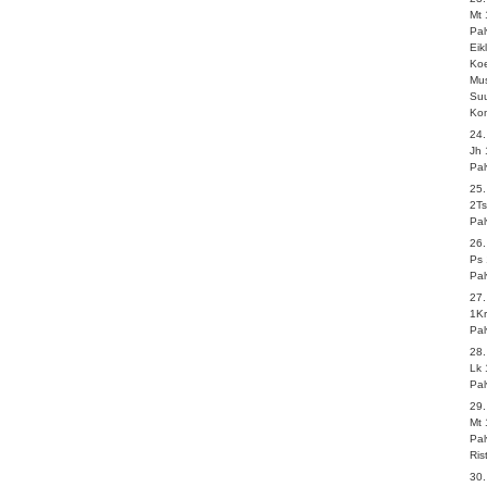
Mt 
Pal
Eik
Ko
Mus
Suu
Kom
24
Jh 
Pal
25.
2Ts
Pal
26
Ps
Pal
27.
1Kr
Pal
28
Lk 
Pal
29
Mt 
Pal
Ris
30