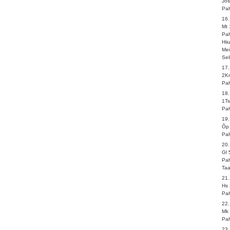
Jos
Pal
16
Mt 
Pal
Hii
Me
Sel
17
2Kn
Pal
18.
1Ts
Pal
19
Õp 
Pal
20.
Gl 
Pal
Taa
21
Hs 
Pal
22
Mk 
Pal
23