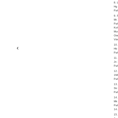
8. 
Hg 
Pal
9.
Mt 
Pal
Koh
Mus
Ot
Vii
10
Hb 
Pal
11.
Jn 
Pal
12
1Ms
Pal
13.
Sk 
Pal
14
Mk 
Pal
14.
15