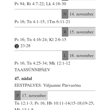
Ps 94; Rt 4:7-22; Lk 4:16-30
N
14. november
Ps 16; Tn 4:1-15; 1Tm 6:11-21
R
15. november
Ps 16; Tn 4:16-24; Kl 2:6-15
23:28
L
16. november
Ps 16; Tn 4:25-34; Mk 12:1-12
TAASSÜNNIPÄEV
47. nädal
EESTPALVES: Väljaanne Päevasõna
P
17. november
Tn 12:1-3; Ps 16; Hb 10:11-14(15-18)19-25;
Mk 13:1-8