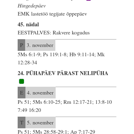
Hingedepäev
EMK lastetöö tegijate õppepäev
45. nädal
EESTPALVES: Rakvere kogudus
P
3. november
5Ms 6:1-9; Ps 119:1-8; Hb 9:11-14; Mk
12:28-34
24. PÜHAPÄEV PÄRAST NELIPÜHA
E
4. november
Ps 51; 5Ms 6:10-25; Rm 12:17-21; 13:8-10
7:49 16:20
T
5. november
Ps 51; 5Ms 28:58-29:1; Ap 7:17-29