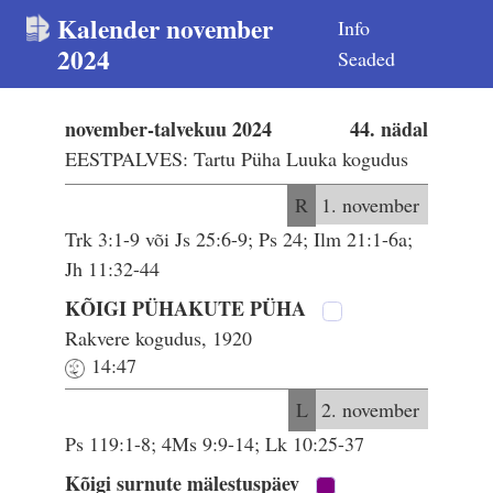
Kalender november
Info
2024
Seaded
november-talvekuu 2024
44. nädal
EESTPALVES: Tartu Püha Luuka kogudus
R
1. november
Trk 3:1-9 või Js 25:6-9; Ps 24; Ilm 21:1-6a;
Jh 11:32-44
KÕIGI PÜHAKUTE PÜHA
Rakvere kogudus, 1920
14:47
L
2. november
Ps 119:1-8; 4Ms 9:9-14; Lk 10:25-37
Kõigi surnute mälestuspäev