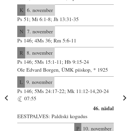
K
6. november
Ps 51; Mi 6:1-8; Jh 13:31-35
N
7. november
Ps 146; 4Ms 36; Rm 5:6-11
R
8. november
Ps 146; 5Ms 15:1-11; Hb 9:15-24
Ole Edvard Borgen, ÜMK piiskop, * 1925
L
9. november
Ps 146; 5Ms 24:17-22; Mk 11:12-14,20-24
07:55
46. nädal
EESTPALVES: Paldiski kogudus
P
10. november