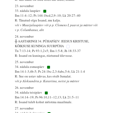
23. november
33. nädala laupäev
Ilm 11:4–12; Ps 144:1bcd,2,9–10; Lk 20:27–40
R: Tänatud olgu Issand, mu kalju.
või v Maarjalaupäev või p p. Clemens I, paavst ja märter või
v p. Columbanus, abt
24. november
╬ AASTARINGI 34. PÜHAPÄEV: JEESUS KRISTUSE,
KÕIKSUSE KUNINGA SUURPÜHA
Tn 7:13-14; Ps 93:1,2+5; Ilm 1:5-8; Jh 18:33-37
R: Issand on kuningas, riietunud ülevusse.
25. november
34. nädala esmaspäev
Ilm 14:1-3,4b-5; Ps 24:1bc-2,3-4abc,5-6; Lk 21:1-4
R: See on ustav rahvas, kes otsib Jumalat.
või p Aleksandria p. Katariina, neitsi ja märter
26. november
34. nädala teisipäev
Ilm 14:14–19; Ps 96:10,11–12,13; Lk 21:5–11
R: Issand tuleb kohut mõistma maailmale.
27. november