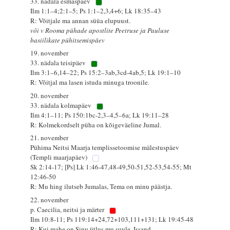
33. nädala esmaspäev
Ilm 1:1–4;2:1–5; Ps 1:1–2,3,4+6; Lk 18:35–43
R: Võitjale ma annan süüa elupuust.
või v Rooma pühade apostlite Peetruse ja Pauluse
basiilikate pühitsemispäev
19. november
33. nädala teisipäev
Ilm 3:1–6,14–22; Ps 15:2–3ab,3cd-4ab,5; Lk 19:1–10
R: Võitjal ma lasen istuda minuga troonile.
20. november
33. nädala kolmapäev
Ilm 4:1–11; Ps 150:1bc-2,3–4,5–6a; Lk 19:11–28
R: Kolmekordselt püha on kõigeväeline Jumal.
21. november
Pühima Neitsi Maarja templissetoomise mälestuspäev
(Templi maarjapäev)
Sk 2:14-17; [Ps] Lk 1:46-47,48-49,50-51,52-53,54-55; Mt
12:46-50
R: Mu hing ilutseb Jumalas, Tema on minu päästja.
22. november
p. Caecilia, neitsi ja märter
Ilm 10:8-11; Ps 119:14+24,72+103,111+131; Lk 19:45-48
R: Kui mahe on Sinu ütlus mu suule, Issand.