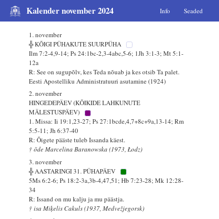
Kalender november 2024
Info
Seaded
1. november
╬ KÕIGI PÜHAKUTE SUURPÜHA
Ilm 7:2-4,9-14; Ps 24:1bc-2,3-4abc,5-6; 1Jh 3:1-3; Mt 5:1-
12a
R: See on sugupõlv, kes Teda nõuab ja kes otsib Ta palet.
Eesti Apostelliku Administratuuri asutamine (1924)
2. november
HINGEDEPÄEV (KÕIKIDE LAHKUNUTE
MÄLESTUSPÄEV)
1. Missa: Ii 19:1,23-27; Ps 27:1bcde,4,7+8c+9a,13-14; Rm
5:5-11; Jh 6:37-40
R: Õigete pääste tuleb Issanda käest.
† õde Marcelina Baranowska (1973, Łodz)
3. november
╬ AASTARINGI 31. PÜHAPÄEV
5Ms 6:2-6; Ps 18:2-3a,3b-4,47,51; Hb 7:23-28; Mk 12:28-
34
R: Issand on mu kalju ja mu päästja.
† isa Miķelis Cakuls (1937, Medvežjegorsk)