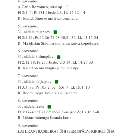
4. november
p. Carlo Borromeo, piiskop
Fl 2:1–4; Ps 131:1bcde,2,3; Lk 14:12–14
R: Issand, Sinusse ma leian oma rahu.
5. november
31. nädala teisipäev
Fl 2:5-11; Ps 22:26-27,28-30,31-32; Lk 14:15-24
R: Ma ülistan Sind, Issand, Sinu rahva koguduses.
6. november
31. nädala kolmapäev
Fl 2:12-18; Ps 27:1bcde,4,13-14; Lk 14:25-33
R: Issand on mu valgus ja mu päästja.
7. november
31. nädala neljapäev
Fl 3:3–8a; Ps 105:2–3,4–5,6–7; Lk 15:1–10
R: Rõõmutsegu, kes otsivad Issandat.
8. november
31. nädala reede
Fl 3:17–4:1; Ps 122:1bc-2,3–4a,4bc-5; Lk 16:1–8
R: Lähme rõõmuga Issanda kotta.
9. november
LATERANI BASIILIKA PÜHITSEMISPÄEV, KIRIKUPÜHA