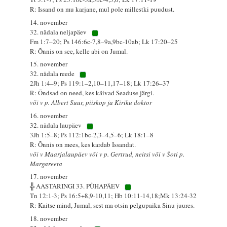
R: Issand on mu karjane, mul pole millestki puudust.
14. november
32. nädala neljapäev
Fm 1:7–20; Ps 146:6c-7,8–9a,9bc-10ab; Lk 17:20–25
R: Õnnis on see, kelle abi on Jumal.
15. november
32. nädala reede
2Jh 1:4–9; Ps 119:1–2,10–11,17–18; Lk 17:26–37
R: Õndsad on need, kes käivad Seaduse järgi.
või v p. Albert Suur, piiskop ja Kiriku doktor
16. november
32. nädala laupäev
3Jh 1:5–8; Ps 112:1bc-2,3–4,5–6; Lk 18:1–8
R: Õnnis on mees, kes kardab Issandat.
või v Maarjalaupäev või v p. Gertrud, neitsi või v Šoti p.
Margareeta
17. november
╬ AASTARINGI 33. PÜHAPÄEV
Tn 12:1-3; Ps 16:5+8,9-10,11; Hb 10:11-14,18;Mk 13:24-32
R: Kaitse mind, Jumal, sest ma otsin pelgupaika Sinu juures.
18. november