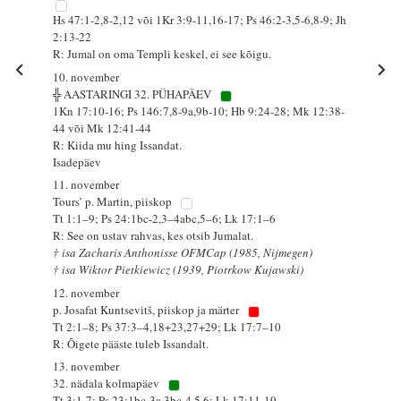
Hs 47:1-2,8-2,12 või 1Kr 3:9-11,16-17; Ps 46:2-3,5-6,8-9; Jh
2:13-22
R: Jumal on oma Templi keskel, ei see kõigu.
10. november
╬ AASTARINGI 32. PÜHAPÄEV
1Kn 17:10-16; Ps 146:7,8-9a,9b-10; Hb 9:24-28; Mk 12:38-
44 või Mk 12:41-44
R: Kiida mu hing Issandat.
Isadepäev
11. november
Tours’ p. Martin, piiskop
Tt 1:1–9; Ps 24:1bc-2,3–4abc,5–6; Lk 17:1–6
R: See on ustav rahvas, kes otsib Jumalat.
† isa Zacharis Anthonisse OFMCap (1985, Nijmegen)
† isa Wiktor Pietkiewicz (1939, Piotrkow Kujawski)
12. november
p. Josafat Kuntsevitš, piiskop ja märter
Tt 2:1–8; Ps 37:3–4,18+23,27+29; Lk 17:7–10
R: Õigete pääste tuleb Issandalt.
13. november
32. nädala kolmapäev
Tt 3:1-7; Ps 23:1bc-3a,3bc-4,5,6; Lk 17:11-19