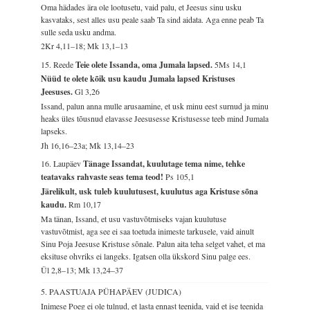
Oma hädades ära ole lootusetu, vaid palu, et Jeesus sinu usku
kasvataks, sest alles usu peale saab Ta sind aidata. Aga enne peab Ta
sulle seda usku andma.
2Kr 4,11–18; Mk 13,1–13
15. Reede
Teie olete Issanda, oma Jumala lapsed.
5Ms 14,1
Nüüd te olete kõik usu kaudu Jumala lapsed Kristuses
Jeesuses.
Gl 3,26
Issand, palun anna mulle arusaamine, et usk minu eest surnud ja minu
heaks üles tõusnud elavasse Jeesusesse Kristusesse teeb mind Jumala
lapseks.
Jh 16,16–23a; Mk 13,14–23
16. Laupäev
Tänage Issandat, kuulutage tema nime, tehke
teatavaks rahvaste seas tema teod!
Ps 105,1
Järelikult, usk tuleb kuulutusest, kuulutus aga Kristuse sõna
kaudu.
Rm 10,17
Ma tänan, Issand, et usu vastuvõtmiseks vajan kuulutuse
vastuvõtmist, aga see ei saa toetuda inimeste tarkusele, vaid ainult
Sinu Poja Jeesuse Kristuse sõnale. Palun aita teha selget vahet, et ma
eksituse ohvriks ei langeks. Igatsen olla ükskord Sinu palge ees.
Ül 2,8–13; Mk 13,24–37
5. PAASTUAJA PÜHAPÄEV (JUDICA)
Inimese Poeg ei ole tulnud, et lasta ennast teenida, vaid et ise teenida