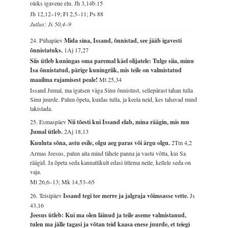
oleks igavene elu.
Jh 3,14b.15
Jh 12,12–19; Fl 2,5–11; Ps 88
Jutlus: Js 50,4–9
24. Pühapäev
Mida sina, Issand, õnnistad, see jääb igavesti
õnnistatuks.
1Aj 17,27
Siis ütleb kuningas oma paremal käel olijatele: Tulge siia, minu
Isa õnnistatud, pärige kuningriik, mis teile on valmistatud
maailma rajamisest peale!
Mt 25,34
Issand Jumal, ma igatsen väga Sinu õnnistust, sellepärast tahan tulla
Sinu juurde. Palun õpeta, kuidas tulla, ja keela neid, kes tahavad mind
takistada.
25. Esmaspäev
Nii tõesti kui Issand elab, mina räägin, mis mu
Jumal ütleb.
2Aj 18,13
Kuuluta sõna, astu esile, olgu aeg paras või ärgu olgu.
2Tm 4,2
Armas Jeesus, palun aita mind tähele panna ja vastu võtta, kui Sa
räägid. Ja õpeta seda kannatlikult edasi ütlema neile, kellele seda on
vaja.
Mt 26,6–13; Mk 14,53–65
26. Teisipäev
Issand tegi tee merre ja jalgraja võimsasse vette.
Js
43,16
Jeesus ütleb: Kui ma olen läinud ja teile aseme valmistanud,
tulen ma jälle tagasi ja võtan teid kaasa enese juurde, et teiegi