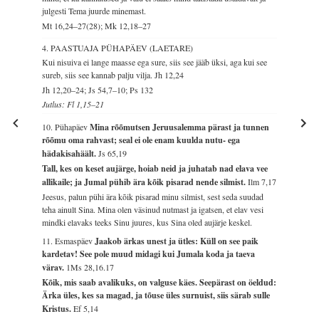
julgesti Tema juurde minemast.
Mt 16,24–27(28); Mk 12,18–27
4. PAASTUAJA PÜHAPÄEV (LAETARE)
Kui nisuiva ei lange maasse ega sure, siis see jääb üksi, aga kui see
sureb, siis see kannab palju vilja.
Jh 12,24
Jh 12,20–24; Js 54,7–10; Ps 132
Jutlus: Fl 1,15–21
10. Pühapäev
Mina rõõmutsen Jeruusalemma pärast ja tunnen
rõõmu oma rahvast; seal ei ole enam kuulda nutu- ega
hädakisahäält.
Js 65,19
Tall, kes on keset aujärge, hoiab neid ja juhatab nad elava vee
allikaile; ja Jumal pühib ära kõik pisarad nende silmist.
Ilm 7,17
Jeesus, palun pühi ära kõik pisarad minu silmist, sest seda suudad
teha ainult Sina. Mina olen väsinud nutmast ja igatsen, et elav vesi
mindki elavaks teeks Sinu juures, kus Sina oled aujärje keskel.
11. Esmaspäev
Jaakob ärkas unest ja ütles: Küll on see paik
kardetav! See pole muud midagi kui Jumala koda ja taeva
värav.
1Ms 28,16.17
Kõik, mis saab avalikuks, on valguse käes. Seepärast on öeldud:
Ärka üles, kes sa magad, ja tõuse üles surnuist, siis särab sulle
Kristus.
Ef 5,14