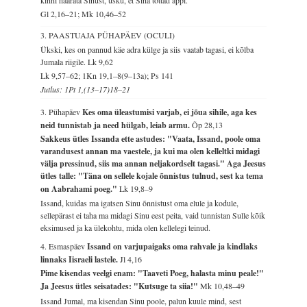
Gl 2,16–21; Mk 10,46–52
3. PAASTUAJA PÜHAPÄEV (OCULI)
Ükski, kes on pannud käe adra külge ja siis vaatab tagasi, ei kõlba
Jumala riigile.
Lk 9,62
Lk 9,57–62; 1Kn 19,1–8(9–13a); Ps 141
Jutlus: 1Pt 1,(13–17)18–21
3. Pühapäev
Kes oma üleastumisi varjab, ei jõua sihile, aga kes
neid tunnistab ja need hülgab, leiab armu.
Õp 28,13
Sakkeus ütles Issanda ette astudes: "Vaata, Issand, poole oma
varandusest annan ma vaestele, ja kui ma olen kelleltki midagi
välja pressinud, siis ma annan neljakordselt tagasi." Aga Jeesus
ütles talle: "Täna on sellele kojale õnnistus tulnud, sest ka tema
on Aabrahami poeg."
Lk 19,8–9
Issand, kuidas ma igatsen Sinu õnnistust oma elule ja kodule,
sellepärast ei taha ma midagi Sinu eest peita, vaid tunnistan Sulle kõik
eksimused ja ka ülekohtu, mida olen kellelegi teinud.
4. Esmaspäev
Issand on varjupaigaks oma rahvale ja kindlaks
linnaks Iisraeli lastele.
Jl 4,16
Pime kisendas veelgi enam: "Taaveti Poeg, halasta minu peale!"
Ja Jeesus ütles seisatades: "Kutsuge ta siia!"
Mk 10,48–49
Issand Jumal, ma kisendan Sinu poole, palun kuule mind, sest