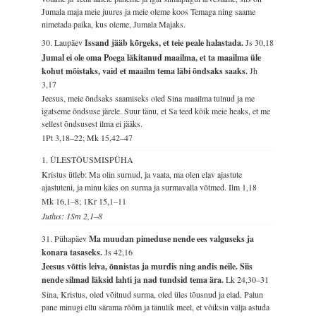
Jumala maja meie juures ja meie oleme koos Temaga ning saame
nimetada paika, kus oleme, Jumala Majaks.
30. Laupäev
Issand jääb kõrgeks, et teie peale halastada.
Js 30,18
Jumal ei ole oma Poega läkitanud maailma, et ta maailma üle
kohut mõistaks, vaid et maailm tema läbi õndsaks saaks.
Jh
3,17
Jeesus, meie õndsaks saamiseks oled Sina maailma tulnud ja me
igatseme õndsuse järele. Suur tänu, et Sa teed kõik meie heaks, et me
sellest õndsusest ilma ei jääks.
1Pt 3,18–22; Mk 15,42–47
1. ÜLESTÕUSMISPÜHA
Kristus ütleb: Ma olin surnud, ja vaata, ma olen elav ajastute
ajastuteni, ja minu käes on surma ja surmavalla võtmed.
Ilm 1,18
Mk 16,1–8; 1Kr 15,1–11
Jutlus: 1Sm 2,1–8
31. Pühapäev
Ma muudan pimeduse nende ees valguseks ja
konara tasaseks.
Js 42,16
Jeesus võttis leiva, õnnistas ja murdis ning andis neile. Siis
nende silmad läksid lahti ja nad tundsid tema ära.
Lk 24,30–31
Sina, Kristus, oled võitnud surma, oled üles tõusnud ja elad. Palun
pane minugi ellu särama rõõm ja tänulik meel, et võiksin välja astuda