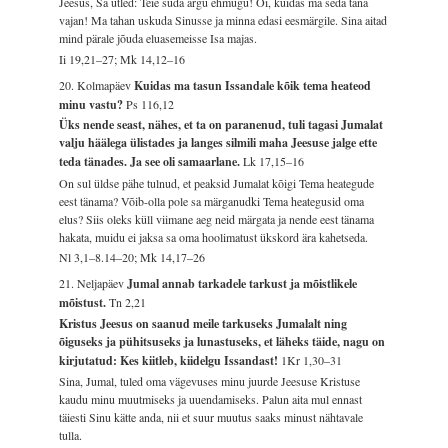
Jeesus, Sa ütled: Teie süda ärgu ehmugu! Oi, kuidas ma seda täna
vajan! Ma tahan uskuda Sinusse ja minna edasi eesmärgile. Sina aitad
mind pärale jõuda eluasemeisse Isa majas.
Ii 19,21–27; Mk 14,12–16
20. Kolmapäev
Kuidas ma tasun Issandale kõik tema heateod
minu vastu?
Ps 116,12
Üks nende seast, nähes, et ta on paranenud, tuli tagasi Jumalat
valju häälega ülistades ja langes silmili maha Jeesuse jalge ette
teda tänades. Ja see oli samaarlane.
Lk 17,15–16
On sul üldse pähe tulnud, et peaksid Jumalat kõigi Tema heategude
eest tänama? Võib-olla pole sa märganudki Tema heategusid oma
elus? Siis oleks küll viimane aeg neid märgata ja nende eest tänama
hakata, muidu ei jaksa sa oma hoolimatust ükskord ära kahetseda.
Nl 3,1–8.14–20; Mk 14,17–26
21. Neljapäev
Jumal annab tarkadele tarkust ja mõistlikele
mõistust.
Tn 2,21
Kristus Jeesus on saanud meile tarkuseks Jumalalt ning
õiguseks ja pühitsuseks ja lunastuseks, et läheks täide, nagu on
kirjutatud: Kes kiitleb, kiidelgu Issandast!
1Kr 1,30–31
Sina, Jumal, tuled oma vägevuses minu juurde Jeesuse Kristuse
kaudu minu muutmiseks ja uuendamiseks. Palun aita mul ennast
täiesti Sinu kätte anda, nii et suur muutus saaks minust nähtavale
tulla.