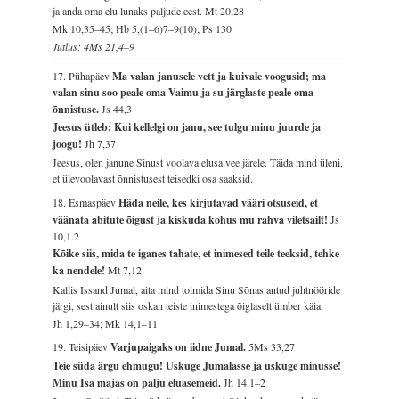
ja anda oma elu lunaks paljude eest.
Mt 20,28
Mk 10,35–45; Hb 5,(1–6)7–9(10); Ps 130
Jutlus: 4Ms 21,4–9
17. Pühapäev
Ma valan janusele vett ja kuivale voogusid; ma
valan sinu soo peale oma Vaimu ja su järglaste peale oma
õnnistuse.
Js 44,3
Jeesus ütleb: Kui kellelgi on janu, see tulgu minu juurde ja
joogu!
Jh 7,37
Jeesus, olen janune Sinust voolava elusa vee järele. Täida mind üleni,
et ülevoolavast õnnistusest teisedki osa saaksid.
18. Esmaspäev
Häda neile, kes kirjutavad vääri otsuseid, et
väänata abitute õigust ja kiskuda kohus mu rahva viletsailt!
Js
10,1.2
Kõike siis, mida te iganes tahate, et inimesed teile teeksid, tehke
ka nendele!
Mt 7,12
Kallis Issand Jumal, aita mind toimida Sinu Sõnas antud juhtnööride
järgi, sest ainult siis oskan teiste inimestega õiglaselt ümber käia.
Jh 1,29–34; Mk 14,1–11
19. Teisipäev
Varjupaigaks on iidne Jumal.
5Ms 33,27
Teie süda ärgu ehmugu! Uskuge Jumalasse ja uskuge minusse!
Minu Isa majas on palju eluasemeid.
Jh 14,1–2