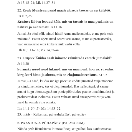
Jr 15,15–21; Mk 14,27–31
22. Reede
Muiste sa panid maale aluse ja taevas on su kätetöö.
Ps 102,26
Kristuse läbi on loodud kõik, mis on taevais ja maa peal, mis on
nähtav ja nähtamatu.
Kl 1,16
Jumal, Sa oled kõik teinud hästi! Anna meile andeks, et me pole seda
mõistnud. Palun õpeta meid sellest aru saama, et me ei protesteeriks,
vaid oskaksime seda kõike Sinult vastu võtta.
Hb 10,1.11–18; Mk 14,32–42
23. Laupäev
Kuidas saab inimene valmistada enesele jumalaid?
Jr 16,20
Surmake nüüd need liikmed, mis on maa peal: hoorus, rüvedus,
kirg, kuri himu ja ahnus, mis on ebajumalateenistus.
Kl 3,5
Jumal, Sa näed, kuidas me iga päev ise endile jumalaid välja mõtleme
ja kiindume neisse, kes ei olegi jumalad. Kas sellepärast, et saame
aru, et kogu olemusega Sinu poole pöördudes peame oma himudest ja
probleemidest loobuma? Palun vabasta meid enesepetmisest ja võta
meid tervenisti Sinu omaks.
Ilm 14,1–3(4.5); Mk 14,43–52
23. märts - Katkematu palveahela Eesti palvepäev
6. PAASTUAJA PÜHAPÄEV (PALMARUM)
Nõnda peab ülendatama Inimese Poeg, et igaühel, kes usub temasse,