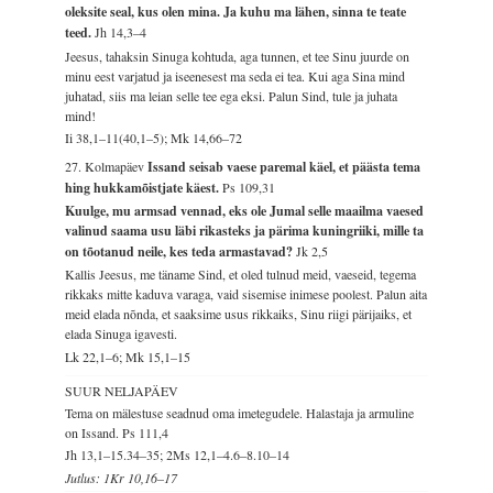
oleksite seal, kus olen mina. Ja kuhu ma lähen, sinna te teate
teed.
Jh 14,3–4
Jeesus, tahaksin Sinuga kohtuda, aga tunnen, et tee Sinu juurde on
minu eest varjatud ja iseenesest ma seda ei tea. Kui aga Sina mind
juhatad, siis ma leian selle tee ega eksi. Palun Sind, tule ja juhata
mind!
Ii 38,1–11(40,1–5); Mk 14,66–72
27. Kolmapäev
Issand seisab vaese paremal käel, et päästa tema
hing hukkamõistjate käest.
Ps 109,31
Kuulge, mu armsad vennad, eks ole Jumal selle maailma vaesed
valinud saama usu läbi rikasteks ja pärima kuningriiki, mille ta
on tõotanud neile, kes teda armastavad?
Jk 2,5
Kallis Jeesus, me täname Sind, et oled tulnud meid, vaeseid, tegema
rikkaks mitte kaduva varaga, vaid sisemise inimese poolest. Palun aita
meid elada nõnda, et saaksime usus rikkaiks, Sinu riigi pärijaiks, et
elada Sinuga igavesti.
Lk 22,1–6; Mk 15,1–15
SUUR NELJAPÄEV
Tema on mälestuse seadnud oma imetegudele. Halastaja ja armuline
on Issand.
Ps 111,4
Jh 13,1–15.34–35; 2Ms 12,1–4.6–8.10–14
Jutlus: 1Kr 10,16–17