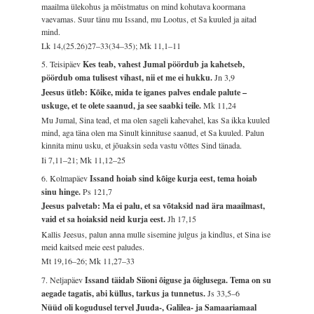
maailma ülekohus ja mõistmatus on mind kohutava koormana
vaevamas. Suur tänu mu Issand, mu Lootus, et Sa kuuled ja aitad
mind.
Lk 14,(25.26)27–33(34–35); Mk 11,1–11
5. Teisipäev
Kes teab, vahest Jumal pöördub ja kahetseb,
pöördub oma tulisest vihast, nii et me ei hukku.
Jn 3,9
Jeesus ütleb: Kõike, mida te iganes palves endale palute –
uskuge, et te olete saanud, ja see saabki teile.
Mk 11,24
Mu Jumal, Sina tead, et ma olen sageli kahevahel, kas Sa ikka kuuled
mind, aga täna olen ma Sinult kinnituse saanud, et Sa kuuled. Palun
kinnita minu usku, et jõuaksin seda vastu võttes Sind tänada.
Ii 7,11–21; Mk 11,12–25
6. Kolmapäev
Issand hoiab sind kõige kurja eest, tema hoiab
sinu hinge.
Ps 121,7
Jeesus palvetab: Ma ei palu, et sa võtaksid nad ära maailmast,
vaid et sa hoiaksid neid kurja eest.
Jh 17,15
Kallis Jeesus, palun anna mulle sisemine julgus ja kindlus, et Sina ise
meid kaitsed meie eest paludes.
Mt 19,16–26; Mk 11,27–33
7. Neljapäev
Issand täidab Siioni õiguse ja õiglusega. Tema on su
aegade tagatis, abi küllus, tarkus ja tunnetus.
Js 33,5–6
Nüüd oli kogudusel tervel Juuda-, Galilea- ja Samaariamaal