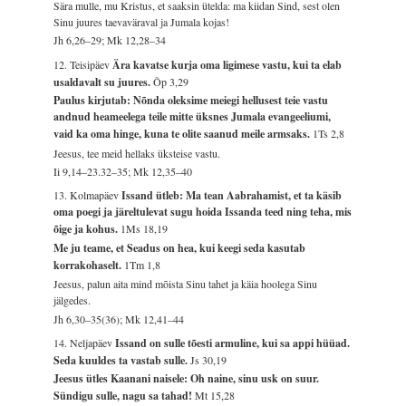
Sära mulle, mu Kristus, et saaksin ütelda: ma kiidan Sind, sest olen
Sinu juures taevaväraval ja Jumala kojas!
Jh 6,26–29; Mk 12,28–34
12. Teisipäev
Ära kavatse kurja oma ligimese vastu, kui ta elab
usaldavalt su juures.
Õp 3,29
Paulus kirjutab: Nõnda oleksime meiegi hellusest teie vastu
andnud heameelega teile mitte üksnes Jumala evangeeliumi,
vaid ka oma hinge, kuna te olite saanud meile armsaks.
1Ts 2,8
Jeesus, tee meid hellaks üksteise vastu.
Ii 9,14–23.32–35; Mk 12,35–40
13. Kolmapäev
Issand ütleb: Ma tean Aabrahamist, et ta käsib
oma poegi ja järeltulevat sugu hoida Issanda teed ning teha, mis
õige ja kohus.
1Ms 18,19
Me ju teame, et Seadus on hea, kui keegi seda kasutab
korrakohaselt.
1Tm 1,8
Jeesus, palun aita mind mõista Sinu tahet ja käia hoolega Sinu
jälgedes.
Jh 6,30–35(36); Mk 12,41–44
14. Neljapäev
Issand on sulle tõesti armuline, kui sa appi hüüad.
Seda kuuldes ta vastab sulle.
Js 30,19
Jeesus ütles Kaanani naisele: Oh naine, sinu usk on suur.
Sündigu sulle, nagu sa tahad!
Mt 15,28