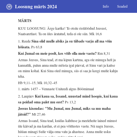
Loosung märts 2024
Info
Seaded
MÄRTS
KUU LOOSUNG: Ärge kartke! Te otsite ristilöödud Jeesust,
Naatsaretlast. Ta on üles äratatud, teda ei ole siin.
Mk 16,6
1. Reede
Sina olid mulle abiks ja su tiibade varju all ma võin
hõisata.
Ps 63,8
Kui Jumal on meie poolt, kes võib olla meie vastu?
Rm 8,31
Armas Jeesus, Sina tead, et ma kipun kartma, aga ole minuga hell ja
kannatlik, palun anna mulle mõista igal päeval, et Sinu vari ja kaitse
on minu kohal. Kui Sina oled minuga, siis ei saa ju keegi mulle kahju
teha.
Hb 9,11–15; Mk 10,32–45
1. märts 1457 – Vennaste Uniteedi algus Böömimaal
2. Laupäev
Kui kaua sa, Issand, unustad mind hoopis, kui kaua
sa peidad oma palet mu eest?
Ps 13,2
Jeesus kisendas: "Mu Jumal, mu Jumal, miks sa mu maha
jätsid?"
Mt 27,46
Armas Issand, Sina tead, kuidas kahtluse ja meeleheite lained minust
üle käivad ja ma kardan, et ei pea võitlustes vastu. Nii nagu Jeesus,
hüüan minagi Sulle välja oma valu ja ahastuse. Anna mulle usku
kinni haarata Sinust, usku, et Sina tõttad appi.