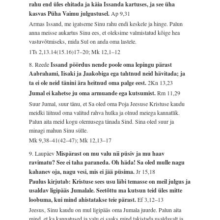
rahu end üles ehitada ja käia Issanda kartuses, ja see üha
kasvas Püha Vaimu julgustusel.
Ap 9,31
Armas Issand, me igatseme Sinu rahu endi keskele ja hinge. Palun
anna meisse aukartus Sinu ees, et oleksime valmistatud kõige hea
vastuvõtmiseks, mida Sul on anda oma lastele.
1Ts 2,13.14(15.16)17–20; Mk 12,1–12
8. Reede
Issand pöördus nende poole oma lepingu pärast
Aabrahami, Iisaki ja Jaakobiga ega tahtnud neid hävitada; ja
ta ei ole neid tänini ära heitnud oma palge eest.
2Kn 13,23
Jumal ei kahetse ju oma armuande ega kutsumist.
Rm 11,29
Suur Jumal, suur tänu, et Sa oled oma Poja Jeesuse Kristuse kaudu
meidki liitnud oma valitud rahva hulka ja olnud meiega kannatlik.
Palun aita meid kogu olemusega tänada Sind. Sina oled suur ja
minagi mahun Sinu sülle.
Mk 9,38–41(42–47); Mk 12,13–17
9. Laupäev
Mispärast on mu valu nii püsiv ja mu haav
ravimatu? See ei taha paraneda. Oh häda! Sa oled mulle nagu
kahanev oja, nagu vesi, mis ei jää püsima.
Jr 15,18
Paulus kirjutab: Kristuse sees usu läbi temasse on meil julgus ja
usaldav ligipääs Jumalale. Seetõttu ma kutsun teid üles mitte
loobuma, kui mind ahistatakse teie pärast.
Ef 3,12–13
Jeesus, Sinu kaudu on mul ligipääs oma Jumala juurde. Palun aita
mind, et ka kannatused ja valu ei saaks mind takistada usaldavalt ja