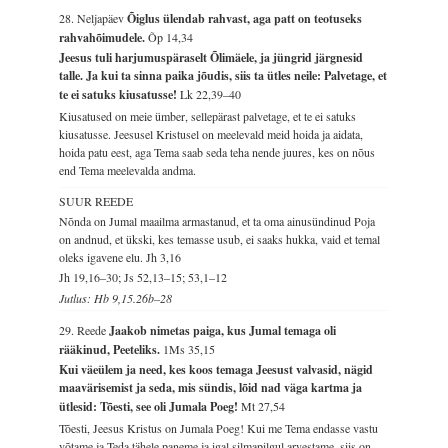
28. Neljapäev
Õiglus ülendab rahvast, aga patt on teotuseks
rahvahõimudele.
Õp 14,34
Jeesus tuli harjumuspäraselt Õlimäele, ja jüngrid järgnesid
talle. Ja kui ta sinna paika jõudis, siis ta ütles neile: Palvetage, et
te ei satuks kiusatusse!
Lk 22,39–40
Kiusatused on meie ümber, sellepärast palvetage, et te ei satuks
kiusatusse. Jeesusel Kristusel on meelevald meid hoida ja aidata,
hoida patu eest, aga Tema saab seda teha nende juures, kes on nõus
end Tema meelevalda andma.
SUUR REEDE
Nõnda on Jumal maailma armastanud, et ta oma ainusündinud Poja
on andnud, et ükski, kes temasse usub, ei saaks hukka, vaid et temal
oleks igavene elu.
Jh 3,16
Jh 19,16–30; Js 52,13–15; 53,1–12
Jutlus: Hb 9,15.26b–28
29. Reede
Jaakob nimetas paiga, kus Jumal temaga oli
rääkinud, Peeteliks.
1Ms 35,15
Kui väeülem ja need, kes koos temaga Jeesust valvasid, nägid
maavärisemist ja seda, mis sündis, lõid nad väga kartma ja
ütlesid: Tõesti, see oli Jumala Poeg!
Mt 27,54
Tõesti, Jeesus Kristus on Jumala Poeg! Kui me Tema endasse vastu
võtame ja Teda tähele paneme ja igal silmapilgul arvestame, siis on