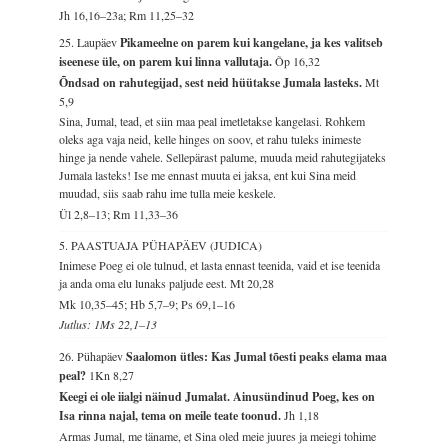
Jh 16,16–23a; Rm 11,25–32
25. Laupäev
Pikameelne on parem kui kangelane, ja kes valitseb
iseenese üle, on parem kui linna vallutaja.
Õp 16,32
Õndsad on rahutegijad, sest neid hüütakse Jumala lasteks.
Mt
5,9
Sina, Jumal, tead, et siin maa peal imetletakse kangelasi. Rohkem
oleks aga vaja neid, kelle hinges on soov, et rahu tuleks inimeste
hinge ja nende vahele. Sellepärast palume, muuda meid rahutegijateks
Jumala lasteks! Ise me ennast muuta ei jaksa, ent kui Sina meid
muudad, siis saab rahu ime tulla meie keskele.
Ül 2,8–13; Rm 11,33–36
5. PAASTUAJA PÜHAPÄEV (JUDICA)
Inimese Poeg ei ole tulnud, et lasta ennast teenida, vaid et ise teenida
ja anda oma elu lunaks paljude eest.
Mt 20,28
Mk 10,35–45; Hb 5,7–9; Ps 69,1–16
Jutlus: 1Ms 22,1–13
26. Pühapäev
Saalomon ütles: Kas Jumal tõesti peaks elama maa
peal?
1Kn 8,27
Keegi ei ole iialgi näinud Jumalat. Ainusündinud Poeg, kes on
Isa rinna najal, tema on meile teate toonud.
Jh 1,18
Armas Jumal, me täname, et Sina oled meie juures ja meiegi tohime