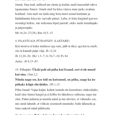
Jumal, Sina tead, millised me oleme ja kuidas meid masendab rahva
taganemine Sinust. Ometi oled Sa kitsa värava meie jaoks avatuna
hoidnud. Aita meil see leida ning hoia meist eemal kurtmine ja
hädaldamine kitsa tee vaevade pärast. Luba, et Sinu kingitud igavese
eesmärgi kirkus, mis teekonna lõpul paistab, oleks meile teenäitajaks
ja julgustajaks.
Mt 16,24–27(28); Rm 10,5–15
4. PAASTUAJA PÜHAPÄEV (LAETARE)
Kui nisuiva ei kuku mullasse ega sure, jääb ta üksi; aga kui ta sureb,
siis ta kannab palju vilja.
Jh 12,24
Jh 12,20–26; 2Kr 1,3–7; Js 54,7–10; Ps 84
Jutlus: Jh 6,55–65
19. Pühapäev
Ükski pole nii püha kui Issand, sest ei ole muud
kui sina.
1Sm 2,2
Nõnda nagu see, kes teid on kutsunud, on püha, saage ka ise
pühaks kõigis eluviisides.
1Pt 1,15
Püha Jumal! Vajan kaljut, kellele toetuda elu keerulistes olukordades,
kuid olen Sinust kaugel ja ei kõlba Su lähedusse sellisena, nagu ma
olen. Palun puhasta ja uuenda mind ja mu eluviise, et väheneks see,
mis meid lahutab, et võiksin sisemiselt muutudes Sulle läheneda ja
Sina saaksid mind pühitseda.
20. Esmaspäev
Js 2,5