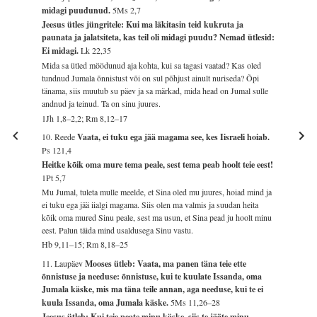
midagi puudunud.
5Ms 2,7
Jeesus ütles jüngritele: Kui ma läkitasin teid kukruta ja
paunata ja jalatsiteta, kas teil oli midagi puudu? Nemad ütlesid:
Ei midagi.
Lk 22,35
Mida sa ütled möödunud aja kohta, kui sa tagasi vaatad? Kas oled
tundnud Jumala õnnistust või on sul põhjust ainult nuriseda? Õpi
tänama, siis muutub su päev ja sa märkad, mida head on Jumal sulle
andnud ja teinud. Ta on sinu juures.
1Jh 1,8–2,2; Rm 8,12–17
10. Reede
Vaata, ei tuku ega jää magama see, kes Iisraeli hoiab.
Ps 121,4
Heitke kõik oma mure tema peale, sest tema peab hoolt teie eest!
1Pt 5,7
Mu Jumal, tuleta mulle meelde, et Sina oled mu juures, hoiad mind ja
ei tuku ega jää iialgi magama. Siis olen ma valmis ja suudan heita
kõik oma mured Sinu peale, sest ma usun, et Sina pead ju hoolt minu
eest. Palun täida mind usaldusega Sinu vastu.
Hb 9,11–15; Rm 8,18–25
11. Laupäev
Mooses ütleb: Vaata, ma panen täna teie ette
õnnistuse ja needuse: õnnistuse, kui te kuulate Issanda, oma
Jumala käske, mis ma täna teile annan, aga needuse, kui te ei
kuula Issanda, oma Jumala käske.
5Ms 11,26–28
Jeesus ütleb: Kui teie peate minu käske, siis te jääte minu