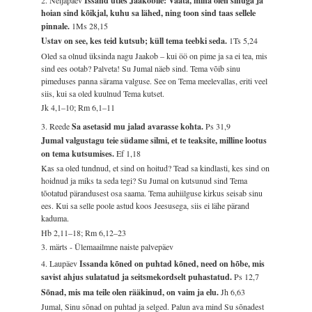
2. Neljapäev
Issand ütles Jaakobile: Vaata, mina olen sinuga ja
hoian sind kõikjal, kuhu sa lähed, ning toon sind taas sellele
pinnale.
1Ms 28,15
Ustav on see, kes teid kutsub; küll tema teebki seda.
1Ts 5,24
Oled sa olnud üksinda nagu Jaakob – kui öö on pime ja sa ei tea, mis
sind ees ootab? Palveta! Su Jumal näeb sind. Tema võib sinu
pimeduses panna särama valguse. See on Tema meelevallas, eriti veel
siis, kui sa oled kuulnud Tema kutset.
Jk 4,1–10; Rm 6,1–11
3. Reede
Sa asetasid mu jalad avarasse kohta.
Ps 31,9
Jumal valgustagu teie südame silmi, et te teaksite, milline lootus
on tema kutsumises.
Ef 1,18
Kas sa oled tundnud, et sind on hoitud? Tead sa kindlasti, kes sind on
hoidnud ja miks ta seda tegi? Su Jumal on kutsunud sind Tema
tõotatud pärandusest osa saama. Tema auhiilguse kirkus seisab sinu
ees. Kui sa selle poole astud koos Jeesusega, siis ei lähe pärand
kaduma.
Hb 2,11–18; Rm 6,12–23
3. märts - Ülemaailmne naiste palvepäev
4. Laupäev
Issanda kõned on puhtad kõned, need on hõbe, mis
savist ahjus sulatatud ja seitsmekordselt puhastatud.
Ps 12,7
Sõnad, mis ma teile olen rääkinud, on vaim ja elu.
Jh 6,63
Jumal, Sinu sõnad on puhtad ja selged. Palun ava mind Su sõnadest