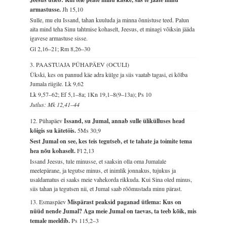
armastusse.
Jh 15,10
Sulle, mu elu Issand, tahan kuuluda ja minna õnnistuse teed. Palun
aita mind teha Sinu tahtmise kohaselt, Jeesus, et minagi võiksin jääda
igavese armastuse sisse.
Gl 2,16–21; Rm 8,26–30
3. PAASTUAJA PÜHAPÄEV (OCULI)
Ükski, kes on pannud käe adra külge ja siis vaatab tagasi, ei kõlba
Jumala riigile.
Lk 9,62
Lk 9,57–62; Ef 5,1–8a; 1Kn 19,1–8(9–13a); Ps 10
Jutlus: Mk 12,41–44
12. Pühapäev
Issand, su Jumal, annab sulle ülikülluses head
kõigis su kätetöis.
5Ms 30,9
Sest Jumal on see, kes teis tegutseb, et te tahate ja toimite tema
hea nõu kohaselt.
Fl 2,13
Issand Jeesus, tule minusse, et saaksin olla oma Jumalale
meelepärane, ja tegutse minus, et inimlik jonnakus, tujukus ja
usaldamatus ei saaks meie vahekorda rikkuda. Kui Sina oled minus,
siis tahan ja tegutsen nii, et Jumal saab rõõmustada minu pärast.
13. Esmaspäev
Mispärast peaksid paganad ütlema: Kus on
nüüd nende Jumal? Aga meie Jumal on taevas, ta teeb kõik, mis
temale meeldib.
Ps 115,2–3