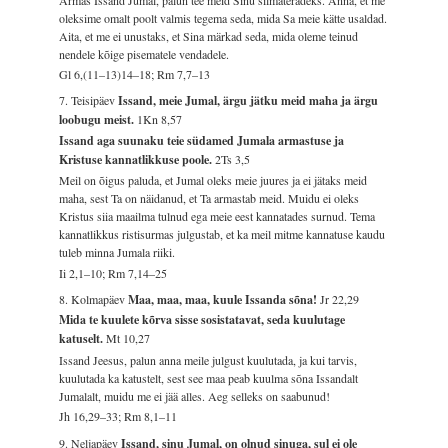
oleksime omalt poolt valmis tegema seda, mida Sa meie kätte usaldad.
Aita, et me ei unustaks, et Sina märkad seda, mida oleme teinud
nendele kõige pisematele vendadele.
Gl 6,(11–13)14–18; Rm 7,7–13
7. Teisipäev
Issand, meie Jumal, ärgu jätku meid maha ja ärgu
loobugu meist.
1Kn 8,57
Issand aga suunaku teie südamed Jumala armastuse ja
Kristuse kannatlikkuse poole.
2Ts 3,5
Meil on õigus paluda, et Jumal oleks meie juures ja ei jätaks meid
maha, sest Ta on näidanud, et Ta armastab meid. Muidu ei oleks
Kristus siia maailma tulnud ega meie eest kannatades surnud. Tema
kannatlikkus ristisurmas julgustab, et ka meil mitme kannatuse kaudu
tuleb minna Jumala riiki.
Ii 2,1–10; Rm 7,14–25
8. Kolmapäev
Maa, maa, maa, kuule Issanda sõna!
Jr 22,29
Mida te kuulete kõrva sisse sosistatavat, seda kuulutage
katuselt.
Mt 10,27
Issand Jeesus, palun anna meile julgust kuulutada, ja kui tarvis,
kuulutada ka katustelt, sest see maa peab kuulma sõna Issandalt
Jumalalt, muidu me ei jää alles. Aeg selleks on saabunud!
Jh 16,29–33; Rm 8,1–11
9. Neljapäev
Issand, sinu Jumal, on olnud sinuga, sul ei ole