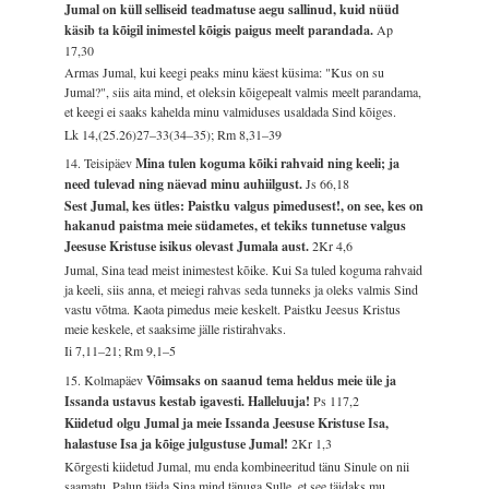
Jumal on küll selliseid teadmatuse aegu sallinud, kuid nüüd
käsib ta kõigil inimestel kõigis paigus meelt parandada.
Ap
17,30
Armas Jumal, kui keegi peaks minu käest küsima: "Kus on su
Jumal?", siis aita mind, et oleksin kõigepealt valmis meelt parandama,
et keegi ei saaks kahelda minu valmiduses usaldada Sind kõiges.
Lk 14,(25.26)27–33(34–35); Rm 8,31–39
14. Teisipäev
Mina tulen koguma kõiki rahvaid ning keeli; ja
need tulevad ning näevad minu auhiilgust.
Js 66,18
Sest Jumal, kes ütles: Paistku valgus pimedusest!, on see, kes on
hakanud paistma meie südametes, et tekiks tunnetuse valgus
Jeesuse Kristuse isikus olevast Jumala aust.
2Kr 4,6
Jumal, Sina tead meist inimestest kõike. Kui Sa tuled koguma rahvaid
ja keeli, siis anna, et meiegi rahvas seda tunneks ja oleks valmis Sind
vastu võtma. Kaota pimedus meie keskelt. Paistku Jeesus Kristus
meie keskele, et saaksime jälle ristirahvaks.
Ii 7,11–21; Rm 9,1–5
15. Kolmapäev
Võimsaks on saanud tema heldus meie üle ja
Issanda ustavus kestab igavesti. Halleluuja!
Ps 117,2
Kiidetud olgu Jumal ja meie Issanda Jeesuse Kristuse Isa,
halastuse Isa ja kõige julgustuse Jumal!
2Kr 1,3
Kõrgesti kiidetud Jumal, mu enda kombineeritud tänu Sinule on nii
saamatu. Palun täida Sina mind tänuga Sulle, et see täidaks mu