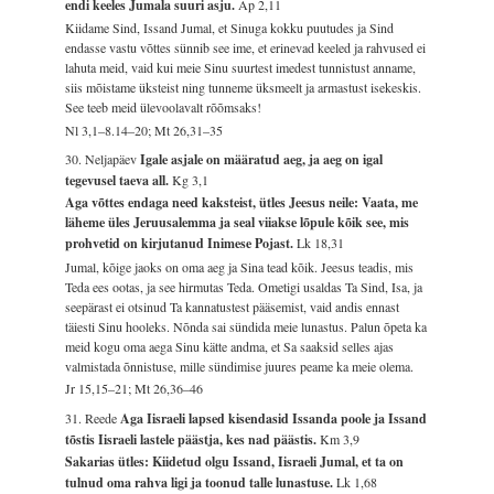
endi keeles Jumala suuri asju.
Ap 2,11
Kiidame Sind, Issand Jumal, et Sinuga kokku puutudes ja Sind
endasse vastu võttes sünnib see ime, et erinevad keeled ja rahvused ei
lahuta meid, vaid kui meie Sinu suurtest imedest tunnistust anname,
siis mõistame üksteist ning tunneme üksmeelt ja armastust isekeskis.
See teeb meid ülevoolavalt rõõmsaks!
Nl 3,1–8.14–20; Mt 26,31–35
30. Neljapäev
Igale asjale on määratud aeg, ja aeg on igal
tegevusel taeva all.
Kg 3,1
Aga võttes endaga need kaksteist, ütles Jeesus neile: Vaata, me
läheme üles Jeruusalemma ja seal viiakse lõpule kõik see, mis
prohvetid on kirjutanud Inimese Pojast.
Lk 18,31
Jumal, kõige jaoks on oma aeg ja Sina tead kõik. Jeesus teadis, mis
Teda ees ootas, ja see hirmutas Teda. Ometigi usaldas Ta Sind, Isa, ja
seepärast ei otsinud Ta kannatustest pääsemist, vaid andis ennast
täiesti Sinu hooleks. Nõnda sai sündida meie lunastus. Palun õpeta ka
meid kogu oma aega Sinu kätte andma, et Sa saaksid selles ajas
valmistada õnnistuse, mille sündimise juures peame ka meie olema.
Jr 15,15–21; Mt 26,36–46
31. Reede
Aga Iisraeli lapsed kisendasid Issanda poole ja Issand
tõstis Iisraeli lastele päästja, kes nad päästis.
Km 3,9
Sakarias ütles: Kiidetud olgu Issand, Iisraeli Jumal, et ta on
tulnud oma rahva ligi ja toonud talle lunastuse.
Lk 1,68