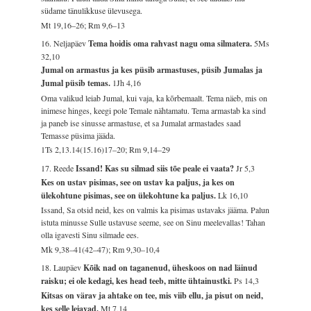
südame tänulikkuse ülevusega.
Mt 19,16–26; Rm 9,6–13
16. Neljapäev
Tema hoidis oma rahvast nagu oma silmatera.
5Ms
32,10
Jumal on armastus ja kes püsib armastuses, püsib Jumalas ja
Jumal püsib temas.
1Jh 4,16
Oma valikud leiab Jumal, kui vaja, ka kõrbemaalt. Tema näeb, mis on
inimese hinges, keegi pole Temale nähtamatu. Tema armastab ka sind
ja paneb ise sinusse armastuse, et sa Jumalat armastades saad
Temasse püsima jääda.
1Ts 2,13.14(15.16)17–20; Rm 9,14–29
17. Reede
Issand! Kas su silmad siis tõe peale ei vaata?
Jr 5,3
Kes on ustav pisimas, see on ustav ka paljus, ja kes on
ülekohtune pisimas, see on ülekohtune ka paljus.
Lk 16,10
Issand, Sa otsid neid, kes on valmis ka pisimas ustavaks jääma. Palun
istuta minusse Sulle ustavuse seeme, see on Sinu meelevallas! Tahan
olla igavesti Sinu silmade ees.
Mk 9,38–41(42–47); Rm 9,30–10,4
18. Laupäev
Kõik nad on taganenud, üheskoos on nad läinud
raisku; ei ole kedagi, kes head teeb, mitte ühtainustki.
Ps 14,3
Kitsas on värav ja ahtake on tee, mis viib ellu, ja pisut on neid,
kes selle leiavad.
Mt 7,14