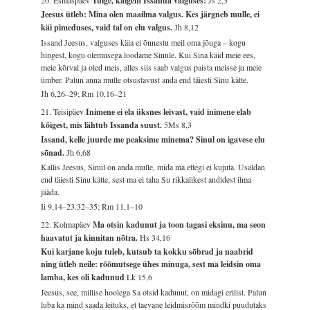
Tulge, käigem Issanda valguses!
Jeesus ütleb: Mina olen maailma valgus. Kes järgneb mulle, ei
käi pimeduses, vaid tal on elu valgus.
Jh 8,12
Issand Jeesus, valguses käia ei õnnestu meil oma jõuga – kogu
hingest, kogu olemusega loodame Sinule. Kui Sina käid meie ees,
meie kõrval ja oled meis, alles siis saab valgus paista meisse ja meie
ümber. Palun anna mulle otsustavust anda end täiesti Sinu kätte.
Jh 6,26–29; Rm 10,16–21
21. Teisipäev
Inimene ei ela üksnes leivast, vaid inimene elab
kõigest, mis lähtub Issanda suust.
5Ms 8,3
Issand, kelle juurde me peaksime minema? Sinul on igavese elu
sõnad.
Jh 6,68
Kallis Jeesus, Sinul on anda mulle, mida ma ettegi ei kujuta. Usaldan
end täiesti Sinu kätte, sest ma ei taha Su rikkalikest andidest ilma
jääda.
Ii 9,14–23.32–35; Rm 11,1–10
22. Kolmapäev
Ma otsin kadunut ja toon tagasi eksinu, ma seon
haavatut ja kinnitan nõtra.
Hs 34,16
Kui karjane koju tuleb, kutsub ta kokku sõbrad ja naabrid
ning ütleb neile: rõõmutsege ühes minuga, sest ma leidsin oma
lamba, kes oli kadunud
Lk 15,6
Jeesus, see, millise hoolega Sa otsid kadunut, on midagi erilist. Palun
luba ka mind saada leituks, et taevane leidmisrõõm mindki puudutaks