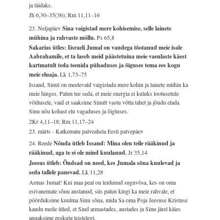
ja täidaks.
Jh 6,30–35(36); Rm 11,11–16
23. Neljapäev
Sina vaigistad mere kohisemise, selle lainete
mühina ja rahvaste möllu.
Ps 65,8
Sakarias ütles: Iisraeli Jumal on vandega tõotanud meie isale
Aabrahamile, et ta laseb meid päästetuina meie vaenlaste käest
kartmatult teda teenida pühaduses ja õiguses tema ees kogu
meie eluaja.
Lk 1,73–75
Issand, Sinul on meelevald vaigistada mere kohin ja lainete mühin ka
meie hinges. Palun tee seda, et meie energia ei kuluks lootusetule
võitlusele, vaid et saaksime Sinult vastu võtta tahet ja jõudu elada
Sinu nõu kohast elu vagaduses ja õigluses.
2Kr 4,11–18; Rm 11,17–24
23. märts - Katkematu palveahela Eesti palvepäev
24. Reede
Nõnda ütleb Issand: Mina olen teile rääkinud ja
rääkinud, aga te ei ole mind kuulanud.
Jr 35,14
Jeesus ütleb: Õndsad on need, kes Jumala sõna kuulevad ja
seda tallele panevad.
Lk 11,28
Armas Jumal! Kui maa peal on leidunud suguvõsa, kes on oma
esivanemate sõnu austanud, siis palun kingi ka meie rahvale, et
pöörduksime kuulma Sinu sõna, mida Sa oma Poja Jeesuse Kristuse
kaudu meile ütled, et Sind armastades, austades ja Sinu järel käies
annaksime eeskuju teistelegi.