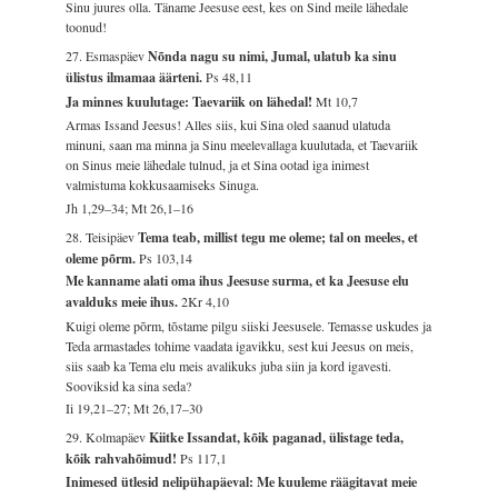
Sinu juures olla. Täname Jeesuse eest, kes on Sind meile lähedale
toonud!
27. Esmaspäev
Nõnda nagu su nimi, Jumal, ulatub ka sinu
ülistus ilmamaa äärteni.
Ps 48,11
Ja minnes kuulutage: Taevariik on lähedal!
Mt 10,7
Armas Issand Jeesus! Alles siis, kui Sina oled saanud ulatuda
minuni, saan ma minna ja Sinu meelevallaga kuulutada, et Taevariik
on Sinus meie lähedale tulnud, ja et Sina ootad iga inimest
valmistuma kokkusaamiseks Sinuga.
Jh 1,29–34; Mt 26,1–16
28. Teisipäev
Tema teab, millist tegu me oleme; tal on meeles, et
oleme põrm.
Ps 103,14
Me kanname alati oma ihus Jeesuse surma, et ka Jeesuse elu
avalduks meie ihus.
2Kr 4,10
Kuigi oleme põrm, tõstame pilgu siiski Jeesusele. Temasse uskudes ja
Teda armastades tohime vaadata igavikku, sest kui Jeesus on meis,
siis saab ka Tema elu meis avalikuks juba siin ja kord igavesti.
Sooviksid ka sina seda?
Ii 19,21–27; Mt 26,17–30
29. Kolmapäev
Kiitke Issandat, kõik paganad, ülistage teda,
kõik rahvahõimud!
Ps 117,1
Inimesed ütlesid nelipühapäeval: Me kuuleme räägitavat meie