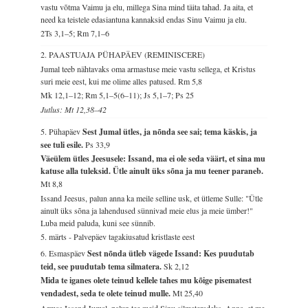
vastu võtma Vaimu ja elu, millega Sina mind täita tahad. Ja aita, et
need ka teistele edasiantuna kannaksid endas Sinu Vaimu ja elu.
2Ts 3,1–5; Rm 7,1–6
2. PAASTUAJA PÜHAPÄEV (REMINISCERE)
Jumal teeb nähtavaks oma armastuse meie vastu sellega, et Kristus
suri meie eest, kui me olime alles patused.
Rm 5,8
Mk 12,1–12; Rm 5,1–5(6–11); Js 5,1–7; Ps 25
Jutlus: Mt 12,38–42
5. Pühapäev
Sest Jumal ütles, ja nõnda see sai; tema käskis, ja
see tuli esile.
Ps 33,9
Väeülem ütles Jeesusele: Issand, ma ei ole seda väärt, et sina mu
katuse alla tuleksid. Ütle ainult üks sõna ja mu teener paraneb.
Mt 8,8
Issand Jeesus, palun anna ka meile selline usk, et ütleme Sulle: "Ütle
ainult üks sõna ja lahendused sünnivad meie elus ja meie ümber!"
Luba meid paluda, kuni see sünnib.
5. märts - Palvepäev tagakiusatud kristlaste eest
6. Esmaspäev
Sest nõnda ütleb vägede Issand: Kes puudutab
teid, see puudutab tema silmatera.
Sk 2,12
Mida te iganes olete teinud kellele tahes mu kõige pisematest
vendadest, seda te olete teinud mulle.
Mt 25,40
Armas Issand Jumal, palun tee meid Sinu silmateradeks. Anna, et me