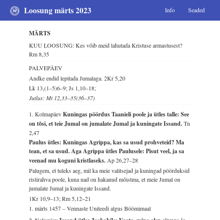
Loosung märts 2023
Info
Seaded
MÄRTS
KUU LOOSUNG: Kes võib meid lahutada Kristuse armastusest?
Rm 8,35
PALVEPÄEV
Andke endid lepitada Jumalaga.
2Kr 5,20
Lk 13,(1–5)6–9; Js 1,10–18;
Jutlus: Mt 12,33–35(36–37)
1. Kolmapäev
Kuningas pöördus Taanieli poole ja ütles talle: See
on tõsi, et teie Jumal on jumalate Jumal ja kuningate Issand.
Tn
2,47
Paulus ütles: Kuningas Agrippa, kas sa usud prohveteid? Ma
tean, et sa usud. Aga Agrippa ütles Paulusele: Pisut veel, ja sa
veenad mu koguni kristlaseks.
Ap 26,27–28
Palugem, et tuleks aeg, mil ka meie valitsejad ja kuningad pöörduksid
ristirahva poole, kuna nad on hakanud mõistma, et meie Jumal on
jumalate Jumal ja kuningate Issand.
1Kr 10,9–13; Rm 5,12–21
1. märts 1457 – Vennaste Uniteedi algus Böömimaal