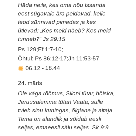
Häda neile, kes oma nõu Issanda
eest sügavale ära peidavad, kelle
teod sünnivad pimedas ja kes
ütlevad: „Kes meid näeb? Kes meid
tunneb?“ Js 29:15
Ps 129;Ef 1:7-10;
Õhtul: Ps 86:12-17;Jh 11:53-57
06.12
-
18.44
24. märts
Ole väga rõõmus, Siioni tütar, hõiska,
Jeruusalemma tütar! Vaata, sulle
tuleb sinu kuningas, õiglane ja aitaja.
Tema on alandlik ja sõidab eesli
seljas, emaeesli sälu seljas. Sk 9:9