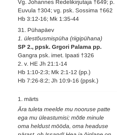
Vg. Johannes Redelikirjutaja †649; p.
Euvula †304; vg. psk. Sossima †662
Hb 3:12-16; Mk 1:35-44
31. Pühapäev
1. ülestõusmispüha (riigipühana)
SP 2., ppsk. Grgori Palama pp.
Gangra psk. imet. Ipaati †326
2. v. HE Jh 21:1-14
Hb 1:10-2:3; Mk 2:1-12 (pp.)
Hb 7:26-8:2; Jh 10:9-16 (ppsk.)
1. märts
Ära tuleta meelde mu nooruse patte
ega mu üleastumisi; mõtle minule
oma heldust mööda, oma headuse
pärast, oh Issand! Hea ja õiglane on