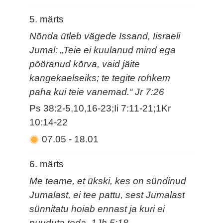
5. märts
Nõnda ütleb vägede Issand, Iisraeli
Jumal: „Teie ei kuulanud mind ega
pööranud kõrva, vaid jäite
kangekaelseiks; te tegite rohkem
paha kui teie vanemad.“ Jr 7:26
Ps 38:2-5,10,16-23;Ii 7:11-21;1Kr
10:14-22
07.05
-
18.01
6. märts
Me teame, et ükski, kes on sündinud
Jumalast, ei tee pattu, sest Jumalast
sünnitatu hoiab ennast ja kuri ei
puuduta teda. 1Jh 5:18