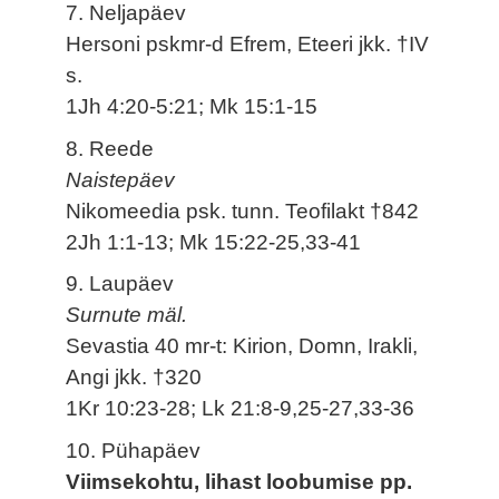
7. Neljapäev
Hersoni pskmr-d Efrem, Eteeri jkk. †IV
s.
1Jh 4:20-5:21; Mk 15:1-15
8. Reede
Naistepäev
Nikomeedia psk. tunn. Teofilakt †842
2Jh 1:1-13; Mk 15:22-25,33-41
9. Laupäev
Surnute mäl.
Sevastia 40 mr-t: Kirion, Domn, Irakli,
Angi jkk. †320
1Kr 10:23-28; Lk 21:8-9,25-27,33-36
10. Pühapäev
Viimsekohtu, lihast loobumise pp.