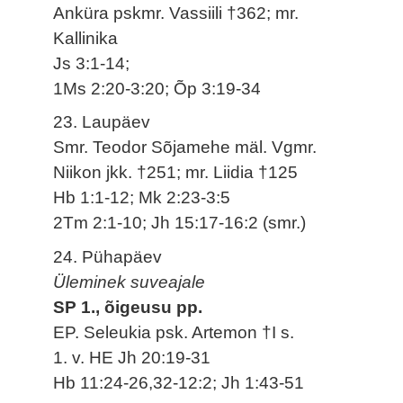
Anküra pskmr. Vassiili †362; mr.
Kallinika
Js 3:1-14;
1Ms 2:20-3:20; Õp 3:19-34
23. Laupäev
Smr. Teodor Sõjamehe mäl. Vgmr.
Niikon jkk. †251; mr. Liidia †125
Hb 1:1-12; Mk 2:23-3:5
2Tm 2:1-10; Jh 15:17-16:2 (smr.)
24. Pühapäev
Üleminek suveajale
SP 1., õigeusu pp.
EP. Seleukia psk. Artemon †I s.
1. v. HE Jh 20:19-31
Hb 11:24-26,32-12:2; Jh 1:43-51