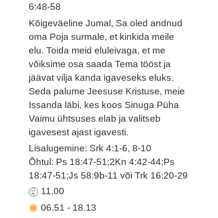
6:48-58
Kõigeväeline Jumal, Sa oled andnud
oma Poja surmale, et kinkida meile
elu. Toida meid eluleivaga, et me
võiksime osa saada Tema tööst ja
jäävat vilja kanda igaveseks eluks.
Seda palume Jeesuse Kristuse, meie
Issanda läbi, kes koos Sinuga Püha
Vaimu ühtsuses elab ja valitseb
igavesest ajast igavesti.
Lisalugemine: Srk 4:1-6, 8-10
Õhtul: Ps 18:47-51;2Kn 4:42-44;Ps
18:47-51;Js 58:9b-11 või Trk 16:20-29
11.00
06.51
-
18.13