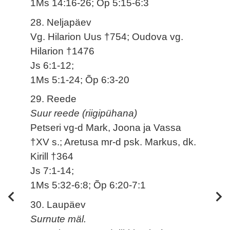
1Ms 14:16-26; Õp 5:15-6:3
28. Neljapäev
Vg. Hilarion Uus †754; Oudova vg.
Hilarion †1476
Js 6:1-12;
1Ms 5:1-24; Õp 6:3-20
29. Reede
Suur reede (riigipühana)
Petseri vg-d Mark, Joona ja Vassa
†XV s.; Aretusa mr-d psk. Markus, dk.
Kirill †364
Js 7:1-14;
1Ms 5:32-6:8; Õp 6:20-7:1
30. Laupäev
Surnute mäl.