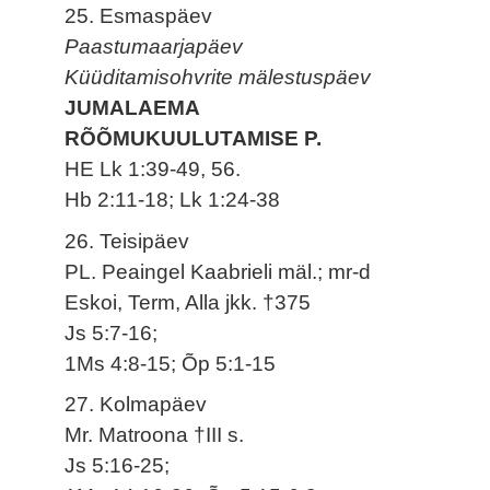
25. Esmaspäev
Paastumaarjapäev
Küüditamisohvrite mälestuspäev
JUMALAEMA
RÕÕMUKUULUTAMISE P.
HE Lk 1:39-49, 56.
Hb 2:11-18; Lk 1:24-38
26. Teisipäev
PL. Peaingel Kaabrieli mäl.; mr-d
Eskoi, Term, Alla jkk. †375
Js 5:7-16;
1Ms 4:8-15; Õp 5:1-15
27. Kolmapäev
Mr. Matroona †III s.
Js 5:16-25;