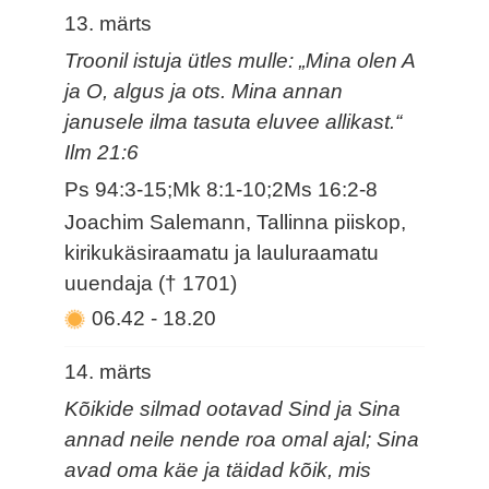
13. märts
Troonil istuja ütles mulle: „Mina olen A
ja O, algus ja ots. Mina annan
janusele ilma tasuta eluvee allikast.“
Ilm 21:6
Ps 94:3-15;Mk 8:1-10;2Ms 16:2-8
Joachim Salemann, Tallinna piiskop,
kirikukäsiraamatu ja lauluraamatu
uuendaja († 1701)
06.42
-
18.20
14. märts
Kõikide silmad ootavad Sind ja Sina
annad neile nende roa omal ajal; Sina
avad oma käe ja täidad kõik, mis