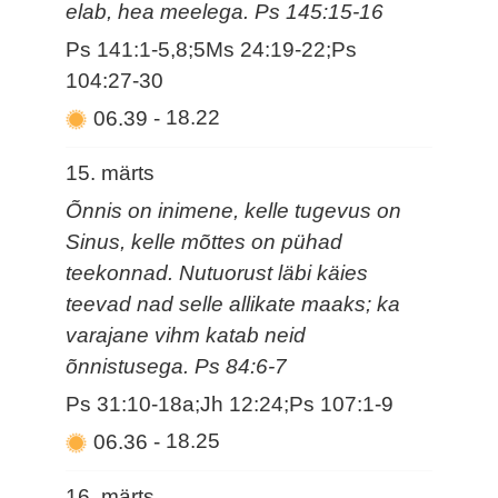
elab, hea meelega. Ps 145:15-16
Ps 141:1-5,8;5Ms 24:19-22;Ps
104:27-30
06.39
-
18.22
15. märts
Õnnis on inimene, kelle tugevus on
Sinus, kelle mõttes on pühad
teekonnad. Nutuorust läbi käies
teevad nad selle allikate maaks; ka
varajane vihm katab neid
õnnistusega. Ps 84:6-7
Ps 31:10-18a;Jh 12:24;Ps 107:1-9
06.36
-
18.25
16. märts