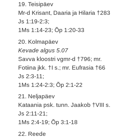
19. Teisipäev
Mr-d Krisant, Daaria ja Hilaria †283
Js 1:19-2:3;
1Ms 1:14-23; Õp 1:20-33
20. Kolmapäev
Kevade algus 5.07
Savva kloostri vgmr-d †796; mr.
Fotiina jkk. †I s.; mr. Eufrasia †66
Js 2:3-11;
1Ms 1:24-2:3; Õp 2:1-22
21. Neljapäev
Kataania psk. tunn. Jaakob †VIII s.
Js 2:11-21;
1Ms 2:4-19; Õp 3:1-18
22. Reede