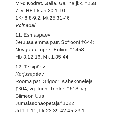
Mr-d Kodrat, Galla, Galiina jkk. †258
7. v. HE Lk Jh 20:1-10
1Kr 8:8-9:2; Mt 25:31-46
Võinädal
11. Esmaspäev
Jeruusalemma patr. Sofrooni †644;
Novgorodi üpsk. Eufiimi †1458
Hb 3:12-16; Mk 1:35-44
12. Teisipäev
Korjusepäev
Rooma pst. Grigoori Kahekõneleja
†604; vg. tunn. Teofan †818; vg.
Siimeon Uus
Jumalasõnaõpetaja†1022
Jd 1:1-10; Lk 22:39-42,45-23:1