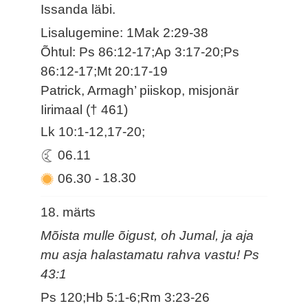
Issanda läbi.
Lisalugemine: 1Mak 2:29-38
Õhtul: Ps 86:12-17;Ap 3:17-20;Ps
86:12-17;Mt 20:17-19
Patrick, Armagh’ piiskop, misjonär
Iirimaal († 461)
Lk 10:1-12,17-20;
06.11
06.30
-
18.30
18. märts
Mõista mulle õigust, oh Jumal, ja aja
mu asja halastamatu rahva vastu! Ps
43:1
Ps 120;Hb 5:1-6;Rm 3:23-26