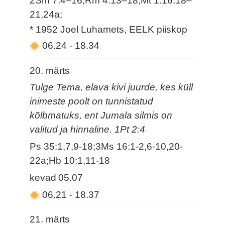
2Sm 7:4–16;Rm 4:13–18;Mt 1:16,18–
21,24a;
* 1952 Joel Luhamets, EELK piiskop
06.24
-
18.34
20. märts
Tulge Tema, elava kivi juurde, kes küll
inimeste poolt on tunnistatud
kõlbmatuks, ent Jumala silmis on
valitud ja hinnaline. 1Pt 2:4
Ps 35:1,7,9-18;3Ms 16:1-2,6-10,20-
22a;Hb 10:1,11-18
kevad
05.07
06.21
-
18.37
21. märts