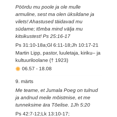
Pöördu mu poole ja ole mulle
armuline, sest ma olen üksildane ja
vilets! Ahastused täidavad mu
südame; tõmba mind välja mu
kitsikustest! Ps 25:16-17
Ps 31:10-18a;Gl 6:11-18;Jh 10:17-21
Martin Lipp, pastor, luuletaja, kiriku– ja
kultuuriloolane († 1923)
06.57
-
18.08
9. märts
Me teame, et Jumala Poeg on tulnud
ja andnud meile mõistmise, et me
tunneksime ära Tõelise. 1Jh 5:20
Ps 42:7-12;Lk 13:10-17;