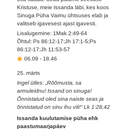
Kristuse, meie Issanda läbi, kes koos
Sinuga Püha Vaimu ühtsuses elab ja
valitseb igavesest ajast igavesti.
Lisalugemine: 1Mak 2:49-64
Õhtul: Ps 86:12-17;Jh 17:1-5;Ps
86:12-17;Jh 11:53-57
06.09
-
18.46
25. märts
Ingel ütles: „Rõõmusta, sa
armuleidnu! Issand on sinuga!
Õnnistatud oled sina naiste seas ja
õnnistatud on sinu ihu vili!“ Lk 1:28,42
Issanda kuulutamise püha ehk
paastumaarjapäev