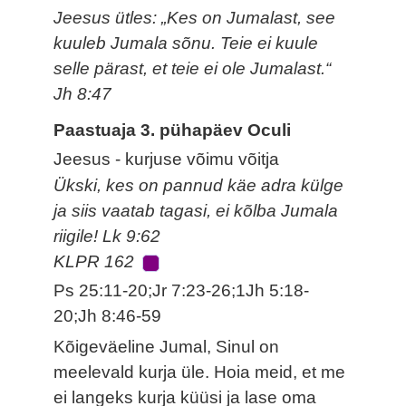
Jeesus ütles: „Kes on Jumalast, see
kuuleb Jumala sõnu. Teie ei kuule
selle pärast, et teie ei ole Jumalast.“
Jh 8:47
Paastuaja 3. pühapäev Oculi
Jeesus - kurjuse võimu võitja
Ükski, kes on pannud käe adra külge
ja siis vaatab tagasi, ei kõlba Jumala
riigile! Lk 9:62
KLPR 162
Ps 25:11-20;Jr 7:23-26;1Jh 5:18-
20;Jh 8:46-59
Kõigeväeline Jumal, Sinul on
meelevald kurja üle. Hoia meid, et me
ei langeks kurja küüsi ja lase oma