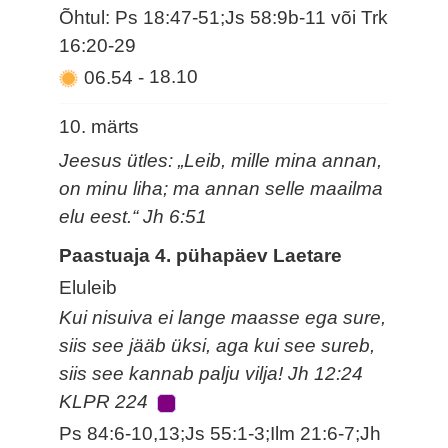
Õhtul: Ps 18:47-51;Js 58:9b-11 või Trk
16:20-29
06.54
-
18.10
10. märts
Jeesus ütles: „Leib, mille mina annan,
on minu liha; ma annan selle maailma
elu eest.“ Jh 6:51
Paastuaja 4. pühapäev Laetare
Eluleib
Kui nisuiva ei lange maasse ega sure,
siis see jääb üksi, aga kui see sureb,
siis see kannab palju vilja! Jh 12:24
KLPR 224
Ps 84:6-10,13;Js 55:1-3;Ilm 21:6-7;Jh