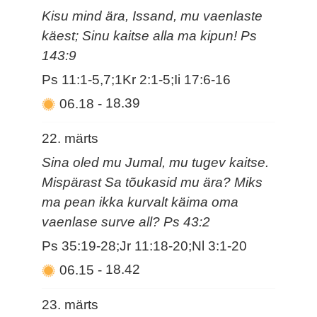
Kisu mind ära, Issand, mu vaenlaste
käest; Sinu kaitse alla ma kipun! Ps
143:9
Ps 11:1-5,7;1Kr 2:1-5;Ii 17:6-16
06.18
-
18.39
22. märts
Sina oled mu Jumal, mu tugev kaitse.
Mispärast Sa tõukasid mu ära? Miks
ma pean ikka kurvalt käima oma
vaenlase surve all? Ps 43:2
Ps 35:19-28;Jr 11:18-20;Nl 3:1-20
06.15
-
18.42
23. märts