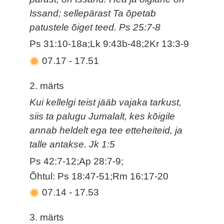
Issand; sellepärast Ta õpetab
patustele õiget teed. Ps 25:7-8
Ps 31:10-18a;Lk 9:43b-48;2Kr 13:3-9
07.17
-
17.51
2. märts
Kui kellelgi teist jääb vajaka tarkust,
siis ta palugu Jumalalt, kes kõigile
annab heldelt ega tee etteheiteid, ja
talle antakse. Jk 1:5
Ps 42:7-12;Ap 28:7-9;
Õhtul: Ps 18:47-51;Rm 16:17-20
07.14
-
17.53
3. märts