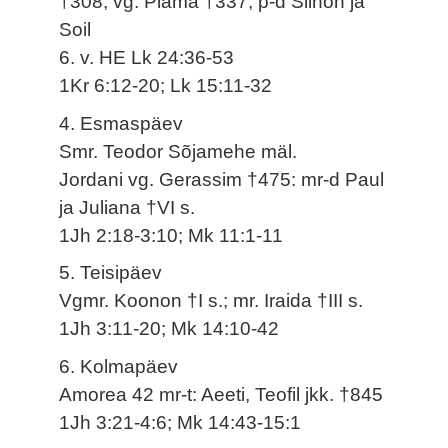
†308; vg. Piama †337; p-d Siinon ja
Soil
6. v. HE Lk 24:36-53
1Kr 6:12-20; Lk 15:11-32
4. Esmaspäev
Smr. Teodor Sõjamehe mäl.
Jordani vg. Gerassim †475: mr-d Paul
ja Juliana †VI s.
1Jh 2:18-3:10; Mk 11:1-11
5. Teisipäev
Vgmr. Koonon †I s.; mr. Iraida †III s.
1Jh 3:11-20; Mk 14:10-42
6. Kolmapäev
Amorea 42 mr-t: Aeeti, Teofil jkk. †845
1Jh 3:21-4:6; Mk 14:43-15:1