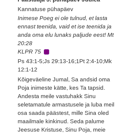
Kannatuse pühapäev
Inimese Poeg ei ole tulnud, et lasta
ennast teenida, vaid et ise teenida ja
anda oma elu lunaks paljude eest! Mt
20:28
KLPR 75
Ps 43:1-5;Js 29:13-16;1Pt 2:4-10;Mk
12:1-12
Kõigeväeline Jumal, Sa andsid oma
Poja inimeste kätte, kes Ta tapsid.
Andesta meile vastuhakk Sinu
seletamatule armastusele ja luba meil
osa saada päästest, mille Sina oled
maailmale kinkinud. Seda palume
Jeesuse Kristuse, Sinu Poja, meie