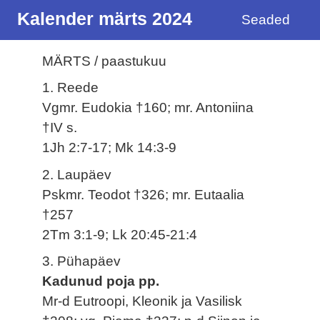
Kalender märts 2024
Seaded
MÄRTS / paastukuu
1. Reede
Vgmr. Eudokia †160; mr. Antoniina
†IV s.
1Jh 2:7-17; Mk 14:3-9
2. Laupäev
Pskmr. Teodot †326; mr. Eutaalia
†257
2Tm 3:1-9; Lk 20:45-21:4
3. Pühapäev
Kadunud poja pp.
Mr-d Eutroopi, Kleonik ja Vasilisk