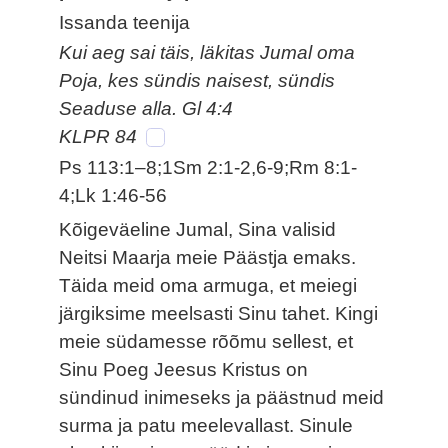
Issanda teenija
Kui aeg sai täis, läkitas Jumal oma
Poja, kes sündis naisest, sündis
Seaduse alla. Gl 4:4
KLPR 84
Ps 113:1–8;1Sm 2:1-2,6-9;Rm 8:1-
4;Lk 1:46-56
Kõigeväeline Jumal, Sina valisid
Neitsi Maarja meie Päästja emaks.
Täida meid oma armuga, et meiegi
järgiksime meelsasti Sinu tahet. Kingi
meie südamesse rõõmu sellest, et
Sinu Poeg Jeesus Kristus on
sündinud inimeseks ja päästnud meid
surma ja patu meelevallast. Sinule