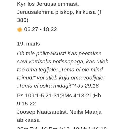
Kyrillos Jeruusalemmast,
Jeruusalemma piiskop, kirikuisa (†
386)
06.27
-
18.32
19. märts
Oh teie põikpäisust! Kas peetakse
savi võrdseks potissepaga, kas ütleb
töö oma tegijale: „Tema ei ole mind
teinud!“ või ütleb kuju oma voolijale:
„Tema ei oska midagi!“? Js 29:16
Ps 109:1-5,21-31;3Ms 4:13-21;Hb
9:15-22
Joosep Naatsaretist, Neitsi Maarja
abikaasa