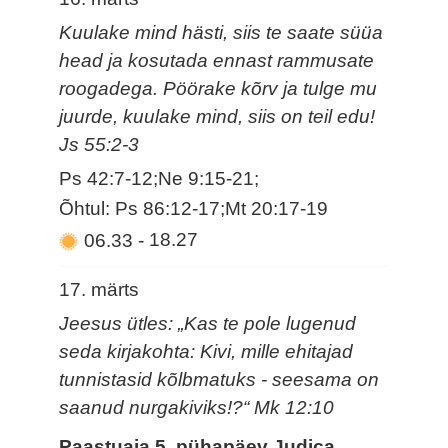
Kuulake mind hästi, siis te saate süüa
head ja kosutada ennast rammusate
roogadega. Pöörake kõrv ja tulge mu
juurde, kuulake mind, siis on teil edu!
Js 55:2-3
Ps 42:7-12;Ne 9:15-21;
Õhtul: Ps 86:12-17;Mt 20:17-19
06.33
-
18.27
17. märts
Jeesus ütles: „Kas te pole lugenud
seda kirjakohta: Kivi, mille ehitajad
tunnistasid kõlbmatuks - seesama on
saanud nurgakiviks!?“ Mk 12:10
Paastuaja 5. pühapäev Judica