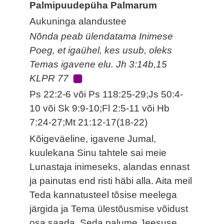
Palmipuudepüha Palmarum
Aukuninga alandustee
Nõnda peab ülendatama Inimese
Poeg, et igaühel, kes usub, oleks
Temas igavene elu. Jh 3:14b,15
KLPR 77
Ps 22:2-6 või Ps 118:25-29;Js 50:4-
10 või Sk 9:9-10;Fl 2:5-11 või Hb
7:24-27;Mt 21:12-17(18-22)
Kõigeväeline, igavene Jumal,
kuulekana Sinu tahtele sai meie
Lunastaja inimeseks, alandas ennast
ja painutas end risti häbi alla. Aita meil
Teda kannatusteel tõsise meelega
järgida ja Tema ülestõusmise võidust
osa saada. Seda palume Jeesuse