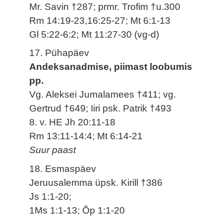
Mr. Savin †287; prmr. Trofim †u.300
Rm 14:19-23,16:25-27; Mt 6:1-13
Gl 5:22-6:2; Mt 11:27-30 (vg-d)
17. Pühapäev
Andeksanadmise, piimast loobumis
pp.
Vg. Aleksei Jumalamees †411; vg.
Gertrud †649; Iiri psk. Patrik †493
8. v. HE Jh 20:11-18
Rm 13:11-14:4; Mt 6:14-21
Suur paast
18. Esmaspäev
Jeruusalemma üpsk. Kirill †386
Js 1:1-20;
1Ms 1:1-13; Õp 1:1-20