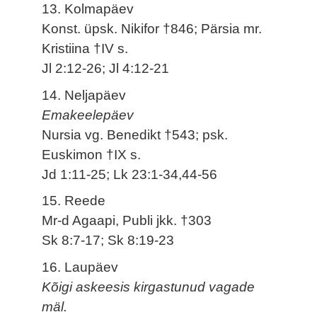
13. Kolmapäev
Konst. üpsk. Nikifor †846; Pärsia mr.
Kristiina †IV s.
Jl 2:12-26; Jl 4:12-21
14. Neljapäev
Emakeelepäev
Nursia vg. Benedikt †543; psk.
Euskimon †IX s.
Jd 1:11-25; Lk 23:1-34,44-56
15. Reede
Mr-d Agaapi, Publi jkk. †303
Sk 8:7-17; Sk 8:19-23
16. Laupäev
Kõigi askeesis kirgastunud vagade
mäl.