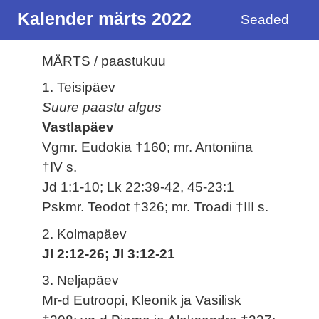
Kalender märts 2022
Seaded
MÄRTS / paastukuu
1. Teisipäev
Suure paastu algus
Vastlapäev
Vgmr. Eudokia †160; mr. Antoniina
†IV s.
Jd 1:1-10; Lk 22:39-42, 45-23:1
Pskmr. Teodot †326; mr. Troadi †III s.
2. Kolmapäev
Jl 2:12-26; Jl 3:12-21
3. Neljapäev
Mr-d Eutroopi, Kleonik ja Vasilisk