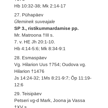
Hb 10:32-38; Mk 2:14-17
27. Pühapäev
Üleminek suveajale
SP 3., ristikummardamise pp.
Mr. Matroona †III s.
7. v. HE Jh 20:1-10.
Hb 4:14-5:6; Mk 8:34-9:1
28. Esmaspäev
Vg. Hilarion Uus †754; Oudova vg.
Hilarion †1476
Js 14:24-32; 1Ms 8:21-9:7; Õp 11:19-
12:6
29. Teisipäev
Petseri vg-d Mark, Joona ja Vassa
†XV s.