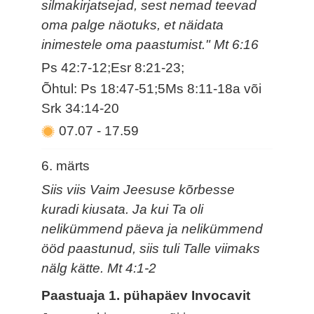
silmakirjatsejad, sest nemad teevad
oma palge näotuks, et näidata
inimestele oma paastumist." Mt 6:16
Ps 42:7-12;Esr 8:21-23;
Õhtul: Ps 18:47-51;5Ms 8:11-18a või
Srk 34:14-20
07.07
-
17.59
6. märts
Siis viis Vaim Jeesuse kõrbesse
kuradi kiusata. Ja kui Ta oli
nelikümmend päeva ja nelikümmend
ööd paastunud, siis tuli Talle viimaks
nälg kätte. Mt 4:1-2
Paastuaja 1. pühapäev Invocavit