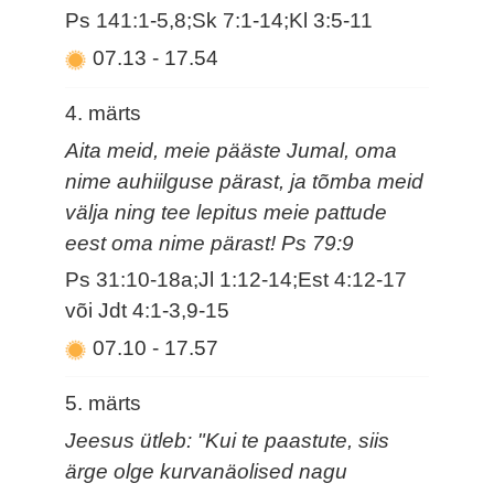
Ps 141:1-5,8;Sk 7:1-14;Kl 3:5-11
07.13
-
17.54
4. märts
Aita meid, meie pääste Jumal, oma
nime auhiilguse pärast, ja tõmba meid
välja ning tee lepitus meie pattude
eest oma nime pärast! Ps 79:9
Ps 31:10-18a;Jl 1:12-14;Est 4:12-17
või Jdt 4:1-3,9-15
07.10
-
17.57
5. märts
Jeesus ütleb: "Kui te paastute, siis
ärge olge kurvanäolised nagu