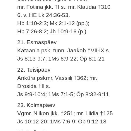
mr. Fotiina jkk. †I s.; mr. Klaudia †310
6. v. HE Lk 24:36-53.
Hb 1:10-2:3; Mk 2:1-12 (pp.);
Hb 7:26-8:2; Jh 10:9-16 (p.)
21. Esmaspäev
Kataania psk. tunn. Jaakob †VII-IX s.
Js 8:13-9:7; 1Ms 6:9-22; Õp 8:1-21
22. Teisipäev
Anküra pskmr. Vassiili †362; mr.
Drosida †II s.
Js 9:9-10:4; 1Ms 7:1-5; Õp 8:32-9:11
23. Kolmapäev
Vgmr. Niikon jkk. †251; mr. Liidia †125
Js 10:12-20; 1Ms 7:6-9; Õp 9:12-18