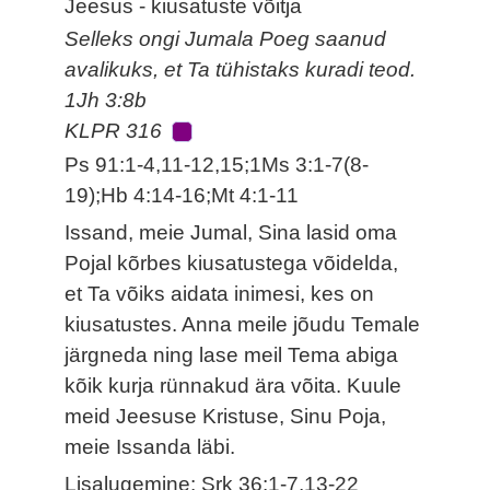
Jeesus - kiusatuste võitja
Selleks ongi Jumala Poeg saanud
avalikuks, et Ta tühistaks kuradi teod.
1Jh 3:8b
KLPR 316
Ps 91:1-4,11-12,15;1Ms 3:1-7(8-
19);Hb 4:14-16;Mt 4:1-11
Issand, meie Jumal, Sina lasid oma
Pojal kõrbes kiusatustega võidelda,
et Ta võiks aidata inimesi, kes on
kiusatustes. Anna meile jõudu Temale
järgneda ning lase meil Tema abiga
kõik kurja rünnakud ära võita. Kuule
meid Jeesuse Kristuse, Sinu Poja,
meie Issanda läbi.
Lisalugemine: Srk 36:1-7,13-22