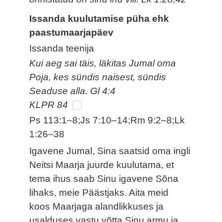
Issanda kuulutamise püha ehk
paastumaarjapäev
Issanda teenija
Kui aeg sai täis, läkitas Jumal oma
Poja, kes sündis naisest, sündis
Seaduse alla. Gl 4:4
KLPR 84
Ps 113:1–8;Js 7:10–14;Rm 9:2–8;Lk
1:26–38
Igavene Jumal, Sina saatsid oma ingli
Neitsi Maarja juurde kuulutama, et
tema ihus saab Sinu igavene Sõna
lihaks, meie Päästjaks. Aita meid
koos Maarjaga alandlikkuses ja
usalduses vastu võtta Sinu armu ja