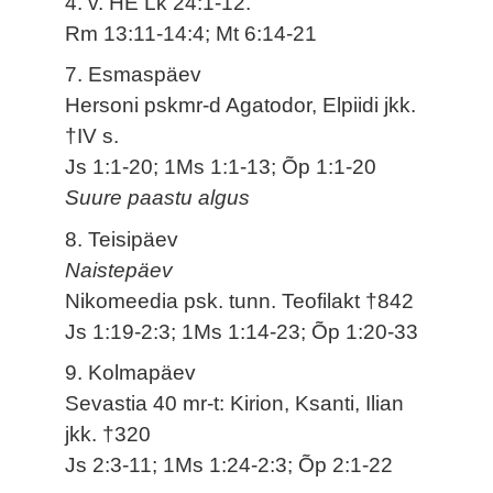
4. v. HE Lk 24:1-12.
Rm 13:11-14:4; Mt 6:14-21
7. Esmaspäev
Hersoni pskmr-d Agatodor, Elpiidi jkk.
†IV s.
Js 1:1-20; 1Ms 1:1-13; Õp 1:1-20
Suure paastu algus
8. Teisipäev
Naistepäev
Nikomeedia psk. tunn. Teofilakt †842
Js 1:19-2:3; 1Ms 1:14-23; Õp 1:20-33
9. Kolmapäev
Sevastia 40 mr-t: Kirion, Ksanti, Ilian
jkk. †320
Js 2:3-11; 1Ms 1:24-2:3; Õp 2:1-22