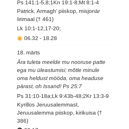
Ps 141:1-5,8;1Kn 19:1-8;Mt 8:1-4
Patrick, Armagh’ piiskop, misjonär
Iirimaal († 461)
Lk 10:1-12,17-20;
06.32
-
18.28
18. märts
Ära tuleta meelde mu nooruse patte
ega mu üleastumisi; mõtle minule
oma heldust mööda, oma headuse
pärast, oh Issand! Ps 25:7
Ps 31:10-18a;Lk 9:43b-48;2Kr 13:3-9
Kyrillos Jeruusalemmast,
Jeruusalemma piiskop, kirikuisa (†
386)