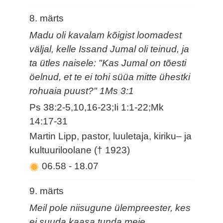
8. märts
Madu oli kavalam kõigist loomadest
väljal, kelle Issand Jumal oli teinud, ja
ta ütles naisele: "Kas Jumal on tõesti
öelnud, et te ei tohi süüa mitte ühestki
rohuaia puust?" 1Ms 3:1
Ps 38:2-5,10,16-23;Ii 1:1-22;Mk
14:17-31
Martin Lipp, pastor, luuletaja, kiriku– ja
kultuuriloolane († 1923)
06.58
-
18.07
9. märts
Meil pole niisugune ülempreester, kes
ei suuda kaasa tunda meie