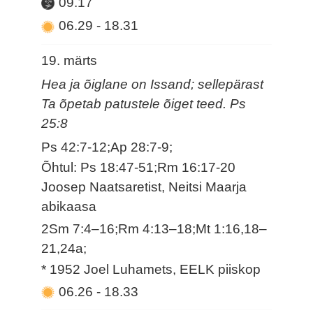
09.17
06.29
-
18.31
19. märts
Hea ja õiglane on Issand; sellepärast
Ta õpetab patustele õiget teed. Ps
25:8
Ps 42:7-12;Ap 28:7-9;
Õhtul: Ps 18:47-51;Rm 16:17-20
Joosep Naatsaretist, Neitsi Maarja
abikaasa
2Sm 7:4–16;Rm 4:13–18;Mt 1:16,18–
21,24a;
* 1952 Joel Luhamets, EELK piiskop
06.26
-
18.33