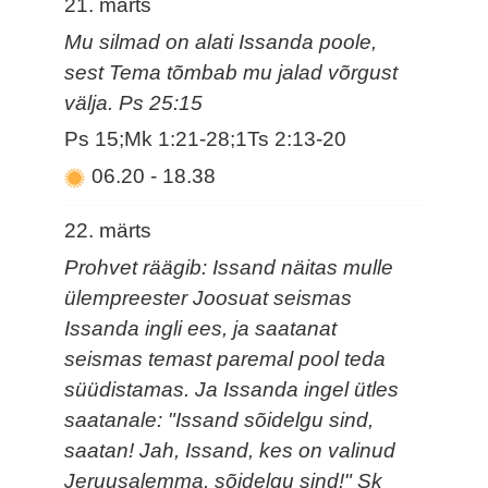
21. märts
Mu silmad on alati Issanda poole,
sest Tema tõmbab mu jalad võrgust
välja. Ps 25:15
Ps 15;Mk 1:21-28;1Ts 2:13-20
06.20
-
18.38
22. märts
Prohvet räägib: Issand näitas mulle
ülempreester Joosuat seismas
Issanda ingli ees, ja saatanat
seismas temast paremal pool teda
süüdistamas. Ja Issanda ingel ütles
saatanale: "Issand sõidelgu sind,
saatan! Jah, Issand, kes on valinud
Jeruusalemma, sõidelgu sind!" Sk