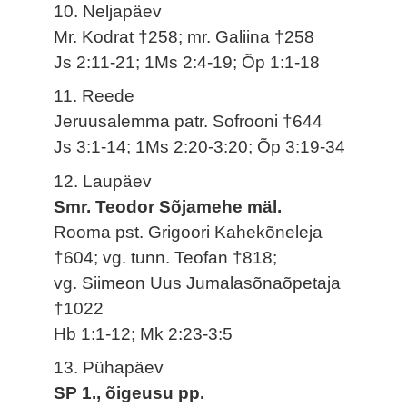
10. Neljapäev
Mr. Kodrat †258; mr. Galiina †258
Js 2:11-21; 1Ms 2:4-19; Õp 1:1-18
11. Reede
Jeruusalemma patr. Sofrooni †644
Js 3:1-14; 1Ms 2:20-3:20; Õp 3:19-34
12. Laupäev
Smr. Teodor Sõjamehe mäl.
Rooma pst. Grigoori Kahekõneleja
†604; vg. tunn. Teofan †818;
vg. Siimeon Uus Jumalasõnaõpetaja
†1022
Hb 1:1-12; Mk 2:23-3:5
13. Pühapäev
SP 1., õigeusu pp.