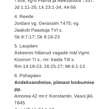
†308; vg-d Piama ja Aleksandra †337;
Jd 1:11-25; Lk 23:1-34, 44-56
4. Reede
Jordani vg. Gerassim †475; vg.
Jaakob Paastuja †VI s.
Sk 8:7-17; Sk 8:19-23
5. Laupäev
Askeesis hiilanud vagade mäl.Vgmr.
Koonon †I s.; mr. Iraida †III s.
Rm 14:19-23, 16:25-27; Mt 6:1-13
6. Pühapäev
Andeksandmise, piimast loobumise
pp.
Amorea 42 mr-t: Konstantin, Vasoi jkk.
†845