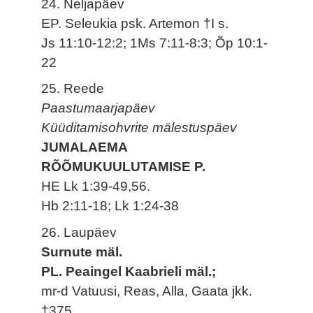
24. Neljapäev
EP. Seleukia psk. Artemon †I s.
Js 11:10-12:2; 1Ms 7:11-8:3; Õp 10:1-
22
25. Reede
Paastumaarjapäev
Küüditamisohvrite mälestuspäev
JUMALAEMA
RÕÕMUKUULUTAMISE P.
HE Lk 1:39-49,56.
Hb 2:11-18; Lk 1:24-38
26. Laupäev
Surnute mäl.
PL. Peaingel Kaabrieli mäl.;
mr-d Vatuusi, Reas, Alla, Gaata jkk.
†375