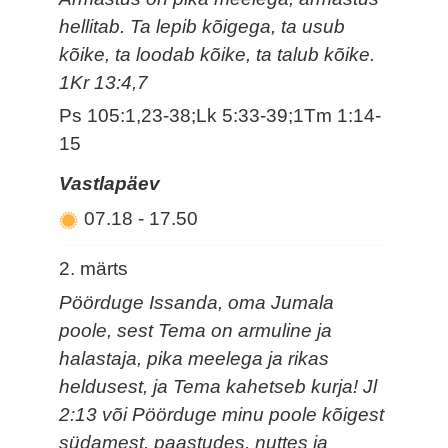
hellitab. Ta lepib kõigega, ta usub
kõike, ta loodab kõike, ta talub kõike.
1Kr 13:4,7
Ps 105:1,23-38;Lk 5:33-39;1Tm 1:14-
15
Vastlapäev
07.18
-
17.50
2. märts
Pöörduge Issanda, oma Jumala
poole, sest Tema on armuline ja
halastaja, pika meelega ja rikas
heldusest, ja Tema kahetseb kurja! Jl
2:13 või Pöörduge minu poole kõigest
südamest, paastudes, nuttes ja