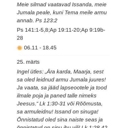
Meie silmad vaatavad Issanda, meie
Jumala peale, kuni Tema meile armu
annab. Ps 123:2
Ps 141:1-5,8;Ap 19:11-20;Ap 9:19b-
28
06.11
-
18.45
25. märts
Ingel ütles: „Ära karda, Maarja, sest
sa oled leidnud armu Jumala juures!
Ja vaata, sa jääd lapseootele ja tood
ilmale poja ja paned talle nimeks
Jeesus.“ Lk 1:30-31 või Rõõmusta,
sa armuleidnu! Issand on sinuga!
Õnnistatud oled sina naiste seas ja
õnnistatud on sinu ihu vili! Lk 1:28,42