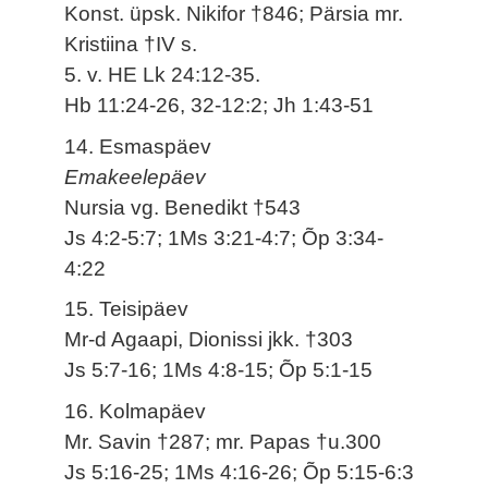
Konst. üpsk. Nikifor †846; Pärsia mr.
Kristiina †IV s.
5. v. HE Lk 24:12-35.
Hb 11:24-26, 32-12:2; Jh 1:43-51
14. Esmaspäev
Emakeelepäev
Nursia vg. Benedikt †543
Js 4:2-5:7; 1Ms 3:21-4:7; Õp 3:34-
4:22
15. Teisipäev
Mr-d Agaapi, Dionissi jkk. †303
Js 5:7-16; 1Ms 4:8-15; Õp 5:1-15
16. Kolmapäev
Mr. Savin †287; mr. Papas †u.300
Js 5:16-25; 1Ms 4:16-26; Õp 5:15-6:3