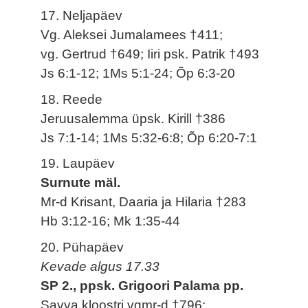
17. Neljapäev
Vg. Aleksei Jumalamees †411;
vg. Gertrud †649; Iiri psk. Patrik †493
Js 6:1-12; 1Ms 5:1-24; Õp 6:3-20
18. Reede
Jeruusalemma üpsk. Kirill †386
Js 7:1-14; 1Ms 5:32-6:8; Õp 6:20-7:1
19. Laupäev
Surnute mäl.
Mr-d Krisant, Daaria ja Hilaria †283
Hb 3:12-16; Mk 1:35-44
20. Pühapäev
Kevade algus 17.33
SP 2., ppsk. Grigoori Palama pp.
Savva kloostri vgmr-d †796;