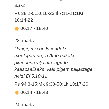
3:1-2
Ps 38:2-5,10,16-23;Ii 7:11-21;1Kr
10:14-22
06.17
-
18.40
23. märts
Uurige, mis on Issandale
meelepärane, ja ärge hakake
pimeduse viljatute tegude
kaasosaliseks, vaid pigem paljastage
neid! Ef 5:10-11
Ps 94:3-15;Mk 9:38-50;Lk 10:17-20
06.14
-
18.43
24. märts