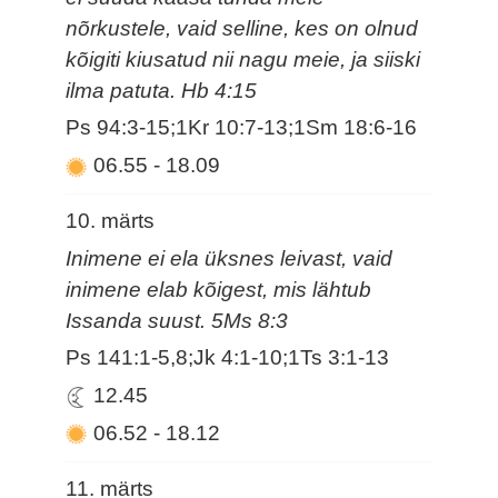
nõrkustele, vaid selline, kes on olnud
kõigiti kiusatud nii nagu meie, ja siiski
ilma patuta. Hb 4:15
Ps 94:3-15;1Kr 10:7-13;1Sm 18:6-16
06.55
-
18.09
10. märts
Inimene ei ela üksnes leivast, vaid
inimene elab kõigest, mis lähtub
Issanda suust. 5Ms 8:3
Ps 141:1-5,8;Jk 4:1-10;1Ts 3:1-13
12.45
06.52
-
18.12
11. märts