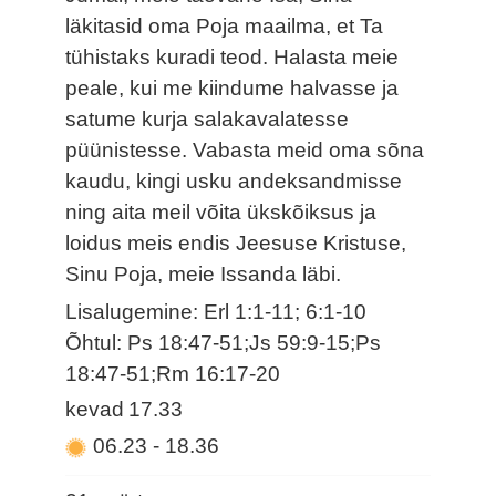
läkitasid oma Poja maailma, et Ta
tühistaks kuradi teod. Halasta meie
peale, kui me kiindume halvasse ja
satume kurja salakavalatesse
püünistesse. Vabasta meid oma sõna
kaudu, kingi usku andeksandmisse
ning aita meil võita ükskõiksus ja
loidus meis endis Jeesuse Kristuse,
Sinu Poja, meie Issanda läbi.
Lisalugemine: Erl 1:1-11; 6:1-10
Õhtul: Ps 18:47-51;Js 59:9-15;Ps
18:47-51;Rm 16:17-20
kevad
17.33
06.23
-
18.36