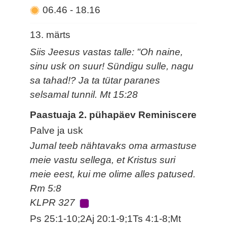
06.46
-
18.16
13. märts
Siis Jeesus vastas talle: "Oh naine,
sinu usk on suur! Sündigu sulle, nagu
sa tahad!? Ja ta tütar paranes
selsamal tunnil. Mt 15:28
Paastuaja 2. pühapäev Reminiscere
Palve ja usk
Jumal teeb nähtavaks oma armastuse
meie vastu sellega, et Kristus suri
meie eest, kui me olime alles patused.
Rm 5:8
KLPR 327
Ps 25:1-10;2Aj 20:1-9;1Ts 4:1-8;Mt