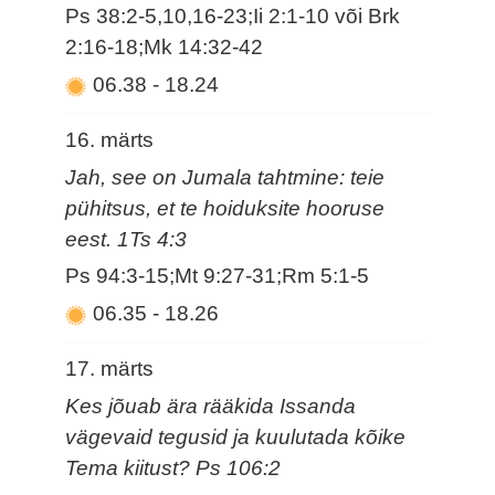
Ps 38:2-5,10,16-23;Ii 2:1-10 või Brk
2:16-18;Mk 14:32-42
06.38
-
18.24
16. märts
Jah, see on Jumala tahtmine: teie
pühitsus, et te hoiduksite hooruse
eest. 1Ts 4:3
Ps 94:3-15;Mt 9:27-31;Rm 5:1-5
06.35
-
18.26
17. märts
Kes jõuab ära rääkida Issanda
vägevaid tegusid ja kuulutada kõike
Tema kiitust? Ps 106:2