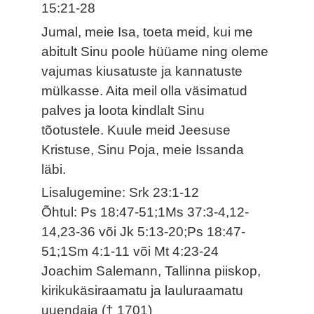
15:21-28
Jumal, meie Isa, toeta meid, kui me
abitult Sinu poole hüüame ning oleme
vajumas kiusatuste ja kannatuste
mülkasse. Aita meil olla väsimatud
palves ja loota kindlalt Sinu
tõotustele. Kuule meid Jeesuse
Kristuse, Sinu Poja, meie Issanda
läbi.
Lisalugemine: Srk 23:1-12
Õhtul: Ps 18:47-51;1Ms 37:3-4,12-
14,23-36 või Jk 5:13-20;Ps 18:47-
51;1Sm 4:1-11 või Mt 4:23-24
Joachim Salemann, Tallinna piiskop,
kirikukäsiraamatu ja lauluraamatu
uuendaja († 1701)