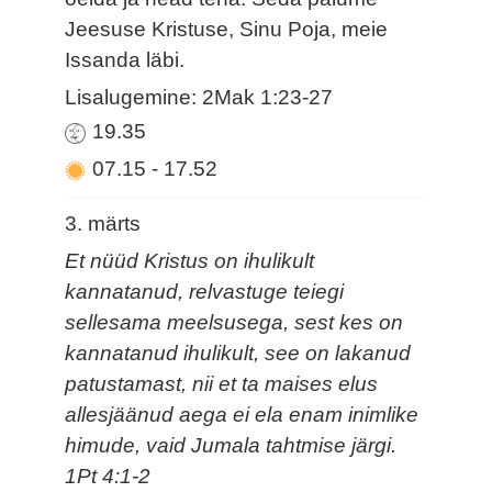
Jeesuse Kristuse, Sinu Poja, meie
Issanda läbi.
Lisalugemine: 2Mak 1:23-27
19.35
07.15
-
17.52
3. märts
Et nüüd Kristus on ihulikult
kannatanud, relvastuge teiegi
sellesama meelsusega, sest kes on
kannatanud ihulikult, see on lakanud
patustamast, nii et ta maises elus
allesjäänud aega ei ela enam inimlike
himude, vaid Jumala tahtmise järgi.
1Pt 4:1-2