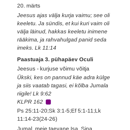
20. märts
Jeesus ajas välja kurja vaimu; see oli
keeletu. Ja sündis, et kui kuri vaim oli
välja läinud, hakkas keeletu inimene
rääkima, ja rahvahulgad panid seda
imeks. Lk 11:14
Paastuaja 3. pühapäev Oculi
Jeesus - kurjuse võimu võitja
Ükski, kes on pannud käe adra külge
ja siis vaatab tagasi, ei kõlba Jumala
riigile! Lk 9:62
KLPR 162
Ps 25:11-20;Sk 3:1-5;Ef 5:1-11;Lk
11:14-23(24-26)
Jumal, meie taevane Isa, Sina