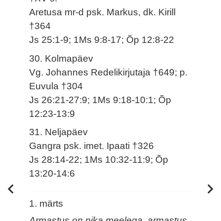
Aretusa mr-d psk. Markus, dk. Kirill
†364
Js 25:1-9; 1Ms 9:8-17; Õp 12:8-22
30. Kolmapäev
Vg. Johannes Redelikirjutaja †649; p.
Euvula †304
Js 26:21-27:9; 1Ms 9:18-10:1; Õp
12:23-13:9
31. Neljapäev
Gangra psk. imet. Ipaati †326
Js 28:14-22; 1Ms 10:32-11:9; Õp
13:20-14:6
1. märts
Armastus on pika meelega, armastus