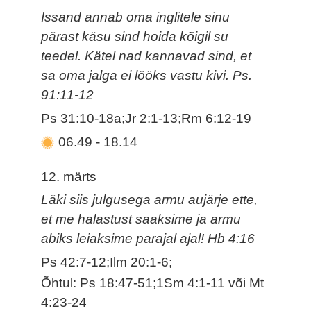
Issand annab oma inglitele sinu
pärast käsu sind hoida kõigil su
teedel. Kätel nad kannavad sind, et
sa oma jalga ei lööks vastu kivi. Ps.
91:11-12
Ps 31:10-18a;Jr 2:1-13;Rm 6:12-19
06.49
-
18.14
12. märts
Läki siis julgusega armu aujärje ette,
et me halastust saaksime ja armu
abiks leiaksime parajal ajal! Hb 4:16
Ps 42:7-12;Ilm 20:1-6;
Õhtul: Ps 18:47-51;1Sm 4:1-11 või Mt
4:23-24