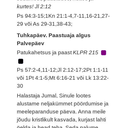
kurtes! Jl 2:12
Ps 94:3-15;1Kn 21:1-4,7-11,16-21,27-
29 või As 29-31,38-43;
Tuhkapäev. Paastuaja algus
Palvepäev
Patukahetsus ja paast
KLPR 215
Ps 57:2-4,11-12;Jl 2:12-17;2Pt 1:1-11
või 1Pt 4:1-5;Mt 6:16-21 või Lk 13:22-
30
Halastaja Jumal, Sinule lootes
alustame neljakümmet pöördumise ja
meeleparanduse päeva. Anna meile
jõudu kristlikult kasvada, kurjast lahti
öelda ja head teha. Seda palume