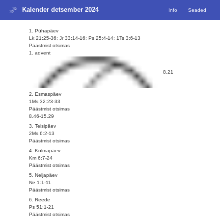
Kalender detsember 2024
Info
Seaded
1. Pühapäev
Lk 21:25-36; Jr 33:14-16; Ps 25:4-14; 1Ts 3:6-13
Päästmist otsimas
1. advent
8.21
2. Esmaspäev
1Ms 32:23-33
Päästmist otsimas
8.46-15.29
3. Teisipäev
2Ms 6:2-13
Päästmist otsimas
4. Kolmapäev
Km 6:7-24
Päästmist otsimas
5. Neljapäev
Ne 1:1-11
Päästmist otsimas
6. Reede
Ps 51:1-21
Päästmist otsimas