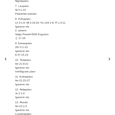
Nigulapäev
7. Laupäev
Nl 5:1-22
Päästmist otsimas
8. Pühapäev
Lk 3:1-6; Ml 3:19-24; Ps 126:1-6; Fl 1:4-11
Igavene elu
2. advent
Valga Peeteli EKB Kogudus
17.26
9. Esmaspäev
2Kr 5:1-10
Igavene elu
8.57-15.23
10. Teisipäev
Ilm 21:9-21
Igavene elu
Inimõiguste päev
11. Kolmapäev
Ilm 21:22-27
Igavene elu
12. Neljapäev
Js 2:1-4
Igavene elu
13. Reede
Ilm 22:1-5
Igavene elu
Luutsinapäev