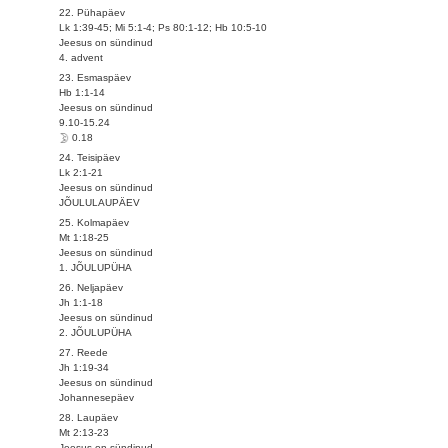
22. Pühapäev
Lk 1:39-45; Mi 5:1-4; Ps 80:1-12; Hb 10:5-10
Jeesus on sündinud
4. advent
23. Esmaspäev
Hb 1:1-14
Jeesus on sündinud
9.10-15.24
0.18
24. Teisipäev
Lk 2:1-21
Jeesus on sündinud
JÕULULAUPÄEV
25. Kolmapäev
Mt 1:18-25
Jeesus on sündinud
1. JÕULUPÜHA
26. Neljapäev
Jh 1:1-18
Jeesus on sündinud
2. JÕULUPÜHA
27. Reede
Jh 1:19-34
Jeesus on sündinud
Johannesepäev
28. Laupäev
Mt 2:13-23
Jeesus on sündinud