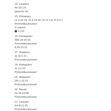
14. Laupäev
Ilm 20:1-6
Igavene elu
15. Pühapäev
Lk 3:10-18; Sf 3:14-18; Js 12:1-6; Fl 4:4-7
Prohvetikuulutused
3. advent
11.02
16. Esmaspäev
5Ms 18:15-22
Prohvetikuulutused
9.05-15.22
17. Teisipäev
Js 11:1-10
Prohvetikuulutused
18. Kolmapäev
Jn 3:1-10
Prohvetikuulutused
19. Neljapäev
2Pt 1:12-21
Prohvetikuulutused
20. Reede
Hs 36:16-38
Prohvetikuulutused
21. Laupäev
Am 9:11-15
Prohvetikuulutused