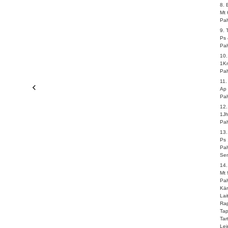
8.
Mt 
Pal
9. 
Ps 
Pal
10
1K
Pal
11.
Ap 
Pal
12
1Jh
Pal
13
Ps 
Pal
Sem
14
Mt 
Pa
Kär
Lai
Ra
Ta
Tar
Lei