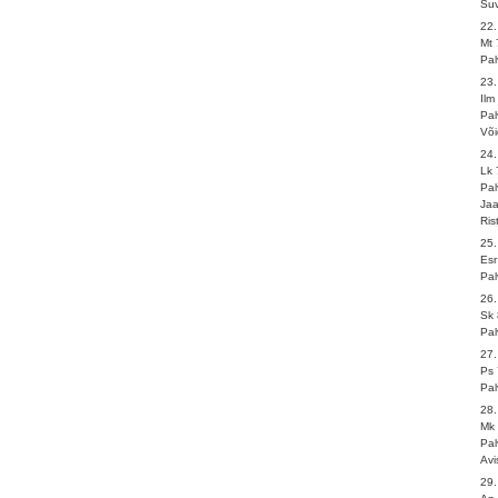
Suv
22
Mt 
Pal
23.
Ilm
Pal
Võ
24
Lk 
Pal
Ja
Ris
25.
Esr
Pal
26
Sk 
Pal
27
Ps 
Pal
28
Mk 
Pal
Av
29