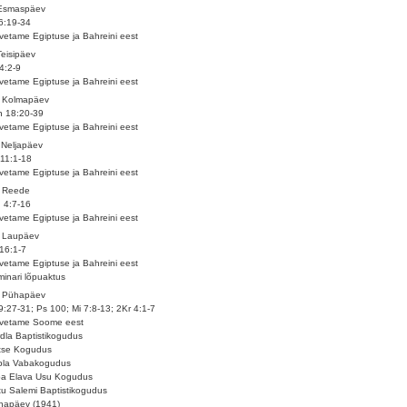
 Esmaspäev
6:19-34
vetame Egiptuse ja Bahreini eest
Teisipäev
4:2-9
vetame Egiptuse ja Bahreini eest
. Kolmapäev
n 18:20-39
vetame Egiptuse ja Bahreini eest
 Neljapäev
11:1-18
vetame Egiptuse ja Bahreini eest
. Reede
 4:7-16
vetame Egiptuse ja Bahreini eest
. Laupäev
16:1-7
vetame Egiptuse ja Bahreini eest
inari lõpuaktus
. Pühapäev
9:27-31; Ps 100; Mi 7:8-13; 2Kr 4:1-7
lvetame Soome eest
dla Baptistikogudus
tse Kogudus
pla Vabakogudus
pa Elava Usu Kogudus
tu Salemi Baptistikogudus
napäev (1941)