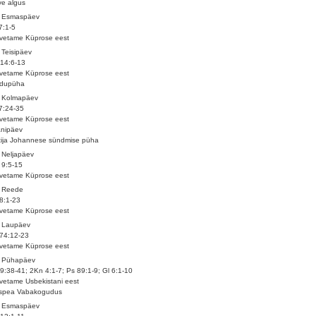
e algus
. Esmaspäev
7:1-5
vetame Küprose eest
 Teisipäev
 14:6-13
vetame Küprose eest
idupüha
. Kolmapäev
7:24-35
vetame Küprose eest
anipäev
tija Johannese sündmise püha
 Neljapäev
 9:5-15
vetame Küprose eest
. Reede
8:1-23
vetame Küprose eest
. Laupäev
74:12-23
vetame Küprose eest
. Pühapäev
9:38-41; 2Kn 4:1-7; Ps 89:1-9; Gl 6:1-10
vetame Usbekistani eest
ispea Vabakogudus
. Esmaspäev