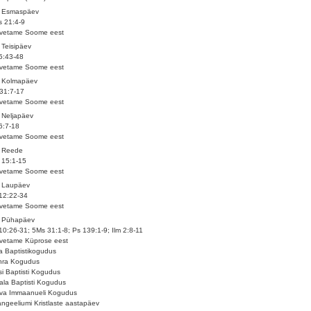
. Esmaspäev
 21:4-9
lvetame Soome eest
 Teisipäev
5:43-48
lvetame Soome eest
. Kolmapäev
31:7-17
lvetame Soome eest
 Neljapäev
6:7-18
lvetame Soome eest
. Reede
 15:1-15
lvetame Soome eest
. Laupäev
12:22-34
lvetame Soome eest
. Pühapäev
10:26-31; 5Ms 31:1-8; Ps 139:1-9; Ilm 2:8-11
vetame Küprose eest
a Baptistikogudus
hra Kogudus
si Baptisti Kogudus
ala Baptisti Kogudus
va Immaanueli Kogudus
ngeeliumi Kristlaste aastapäev