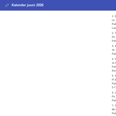
Kalender juuni 2026
1.
Lk 
Pal
Las
2. 
Ps 
Pal
3.
Jh 
Pal
4. 
Js 
Pal
Ees
5.
Fl 
Pal
5-7
6. 
Ps 
Pal
7.
Mt 
Pal