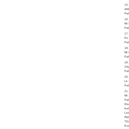
15
4Ms
Pa
16.
Mt 
Pa
17
Ps 
Pa
18.
Mt 
Pa
19
2Aj
Pa
20
Lk 
Pa
21
Mt 
Pal
Elv
Ke
Lei
Rid
Tõr
Eva