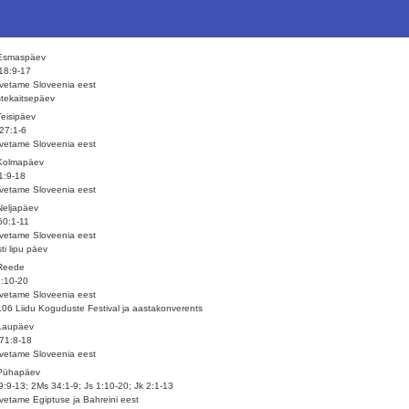
 Esmaspäev
18:9-17
vetame Sloveenia eest
tekaitsepäev
Teisipäev
27:1-6
vetame Sloveenia eest
 Kolmapäev
1:9-18
vetame Sloveenia eest
Neljapäev
60:1-11
vetame Sloveenia eest
ti lipu päev
 Reede
3:10-20
vetame Sloveenia eest
.06 Liidu Koguduste Festival ja aastakonverents
Laupäev
71:8-18
vetame Sloveenia eest
 Pühapäev
9:9-13; 2Ms 34:1-9; Js 1:10-20; Jk 2:1-13
vetame Egiptuse ja Bahreini eest