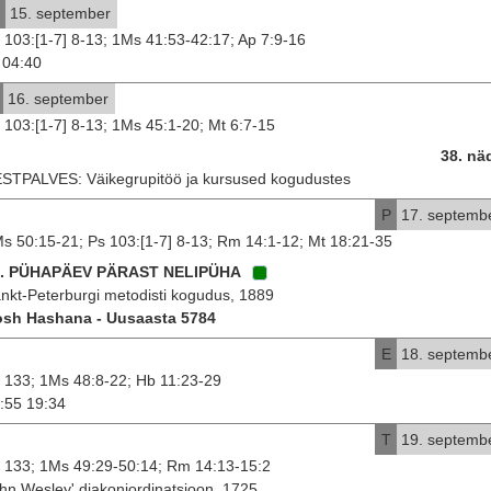
15. september
 103:[1-7] 8-13; 1Ms 41:53-42:17; Ap 7:9-16
04:40
16. september
 103:[1-7] 8-13; 1Ms 45:1-20; Mt 6:7-15
38. nä
STPALVES: Väikegrupitöö ja kursused kogudustes
P
17. septemb
s 50:15-21; Ps 103:[1-7] 8-13; Rm 14:1-12; Mt 18:21-35
6. PÜHAPÄEV PÄRAST NELIPÜHA
nkt-Peterburgi metodisti kogudus, 1889
sh Hashana - Uusaasta 5784
E
18. septemb
 133; 1Ms 48:8-22; Hb 11:23-29
:55 19:34
T
19. septemb
 133; 1Ms 49:29-50:14; Rm 14:13-15:2
hn Wesley' diakoniordinatsioon, 1725