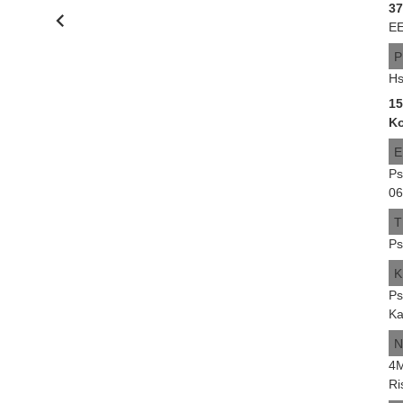
37
EE
P
Hs
1
Ko
E
Ps
06
T
Ps
K
Ps
Ka
N
4M
Ri