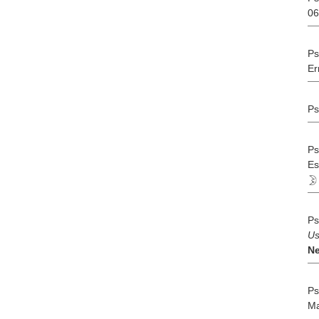
06
Ps
Er
Ps
Ps
Es
Ps
Us
Ne
Ps
Ma