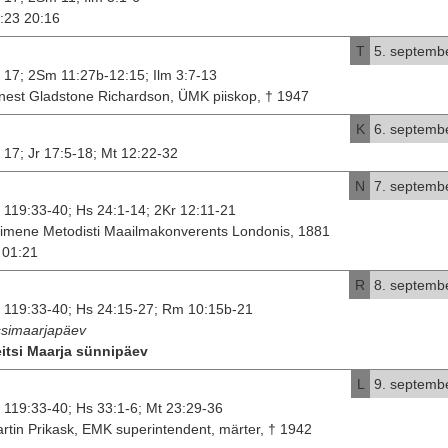
:23 20:16
T
5. septemb
 17; 2Sm 11:27b-12:15; Ilm 3:7-13
nest Gladstone Richardson, ÜMK piiskop, † 1947
K
6. septemb
 17; Jr 17:5-18; Mt 12:22-32
N
7. septemb
 119:33-40; Hs 24:1-14; 2Kr 12:11-21
imene Metodisti Maailmakonverents Londonis, 1881
01:21
R
8. septemb
 119:33-40; Hs 24:15-27; Rm 10:15b-21
simaarjapäev
itsi Maarja sünnipäev
L
9. septemb
 119:33-40; Hs 33:1-6; Mt 23:29-36
rtin Prikask, EMK superintendent, märter, † 1942