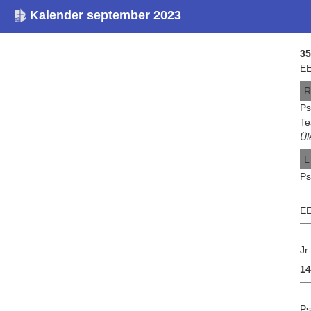
Kalender september 2023
35
EE
R
Ps
Te
Ül
L
Ps
EE
Jr
1
Ps