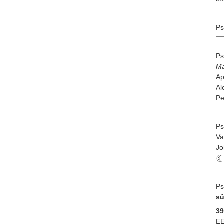
Ps
Ps
Ma
Ap
Al
Pe
Ps
Va
Jo
Ps
sü
39
EE