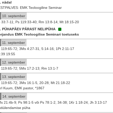
. nädal
STPALVES: EMK Teoloogiline Seminar
10. september
 33:7-11; Ps 119:33-40; Rm 13:8-14; Mt 18:15-20
5. PÜHAPÄEV PÄRAST NELIPÜHA
rjandus EMK Teoloogilise Seminari toetuseks
11. september
 119:65-72; 3Ms 4:27-31, 5:14-16; 1Pt 2:11-17
:39 19:55
12. september
 119:65-72; 5Ms 17:2-13; Rm 13:1-7
13. september
 119:65-72; 3Ms 16:1-5, 20-28; Mt 21:18-22
rl Kuum, EMK pastor, *1867
14. september
s 21:4b-9; Ps 98:1-5 või Ps 78:1-2, 34-38; 1Kr 1:18-24; Jh 3:13-17
stiülendamise püha