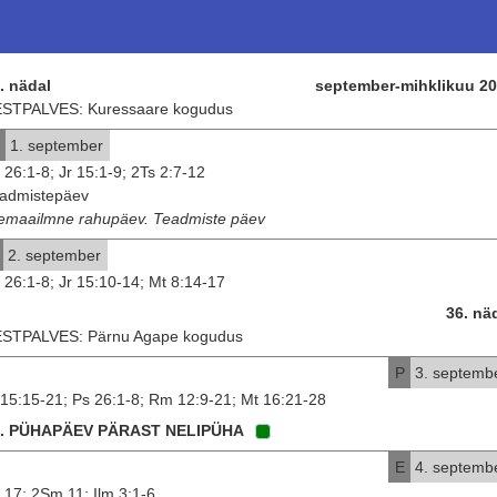
. nädal
september-mihklikuu 2
STPALVES: Kuressaare kogudus
1. september
 26:1-8; Jr 15:1-9; 2Ts 2:7-12
admistepäev
emaailmne rahupäev. Teadmiste päev
2. september
 26:1-8; Jr 15:10-14; Mt 8:14-17
36. nä
STPALVES: Pärnu Agape kogudus
P
3. septemb
 15:15-21; Ps 26:1-8; Rm 12:9-21; Mt 16:21-28
4. PÜHAPÄEV PÄRAST NELIPÜHA
E
4. septemb
 17; 2Sm 11; Ilm 3:1-6