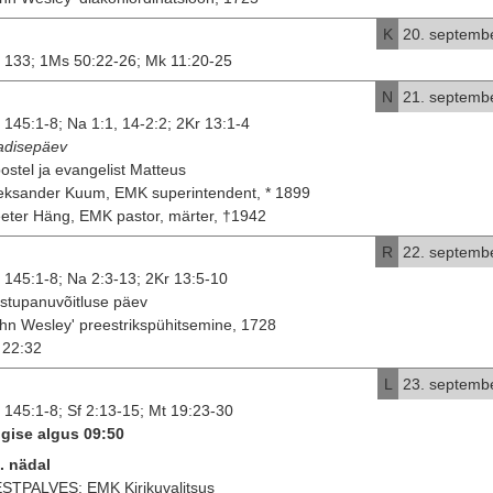
K
20. septemb
 133; 1Ms 50:22-26; Mk 11:20-25
N
21. septemb
 145:1-8; Na 1:1, 14-2:2; 2Kr 13:1-4
disepäev
ostel ja evangelist Matteus
eksander Kuum, EMK superintendent, * 1899
eter Häng, EMK pastor, märter, †1942
R
22. septemb
 145:1-8; Na 2:3-13; 2Kr 13:5-10
stupanuvõitluse päev
hn Wesley' preestrikspühitsemine, 1728
22:32
L
23. septemb
 145:1-8; Sf 2:13-15; Mt 19:23-30
gise algus 09:50
. nädal
STPALVES: EMK Kirikuvalitsus