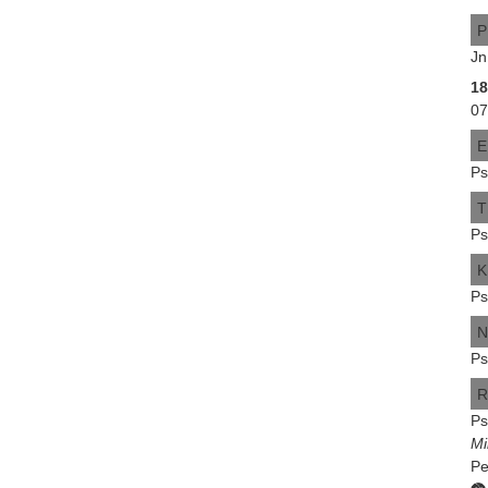
P
Jn
1
07
E
Ps
T
Ps
K
Ps
N
Ps
R
Ps
Mi
Pe