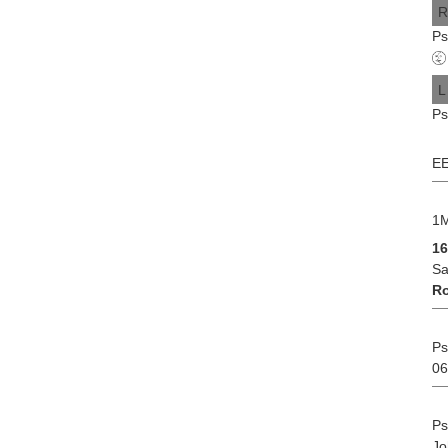
R
Ps
L
Ps
EE
1M
1
Sa
Ro
Ps
06
Ps
Jo