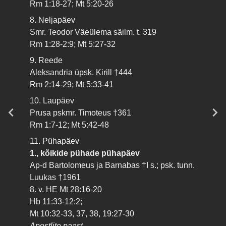
Rm 1:18-27; Mt 5:20-26
8. Neljapäev
Smr. Teodor Väeülema säilm. t. 319
Rm 1:28-2:9; Mt 5:27-32
9. Reede
Aleksandria üpsk. Kirill †444
Rm 2:14-29; Mt 5:33-41
10. Laupäev
Prusa pskmr. Timoteus †361
Rm 1:7-12; Mt 5:42-48
11. Pühapäev
1., kõikide pühade pühapäev
Ap-d Bartolomeus ja Barnabas †I s.; psk. tunn.
Luukas †1961
8. v. HE Mt 28:16-20
Hb 11:33-12:2;
Mt 10:32-33, 37, 38, 19:27-30
Apostlite paast