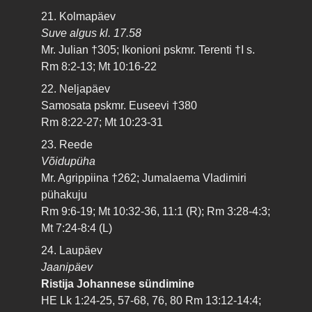
21. Kolmapäev
Suve algus kl. 17.58
Mr. Julian †305; Ikonioni pskmr. Terenti †I s.
Rm 8:2-13; Mt 10:16-22
22. Neljapäev
Samosata pskmr. Euseevi †380
Rm 8:22-27; Mt 10:23-31
23. Reede
Võidupüha
Mr. Agrippiina †262; Jumalaema Vladimiri
pühakuju
Rm 9:6-19; Mt 10:32-36, 11:1 (R); Rm 3:28-4:3;
Mt 7:24-8:4 (L)
24. Laupäev
Jaanipäev
Ristija Johannese sündimine
HE Lk 1:24-25, 57-68, 76, 80 Rm 13:12-14:4;