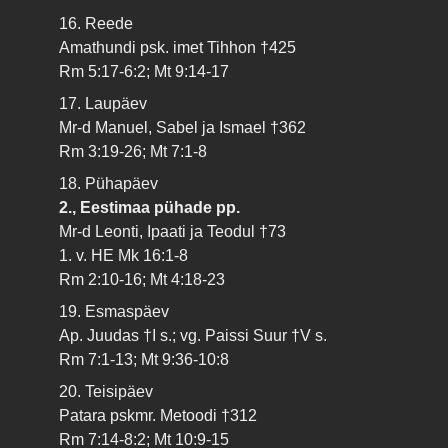
16. Reede
Amathundi psk. imet Tihhon †425
Rm 5:17-6:2; Mt 9:14-17
17. Laupäev
Mr-d Manuel, Sabel ja Ismael †362
Rm 3:19-26; Mt 7:1-8
18. Pühapäev
2., Eestimaa pühade pp.
Mr-d Leonti, Ipaati ja Teodul †73
1. v. HE Mk 16:1-8
Rm 2:10-16; Mt 4:18-23
19. Esmaspäev
Ap. Juudas †I s.; vg. Paissi Suur †V s.
Rm 7:1-13; Mt 9:36-10:8
20. Teisipäev
Patara pskmr. Metoodi †312
Rm 7:14-8:2; Mt 10:9-15