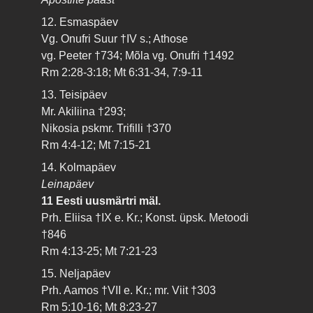
12. Esmaspäev
Vg. Onufri Suur †IV s.; Athose
vg. Peeter †734; Mõla vg. Onufri †1492
Rm 2:28-3:18; Mt 6:31-34, 7:9-11
13. Teisipäev
Mr. Akiliina †293;
Nikosia pskmr. Trifilli †370
Rm 4:4-12; Mt 7:15-21
14. Kolmapäev
Leinapäev
11 Eesti uusmärtri mäl.
Prh. Eliisa †IX e. Kr.; Konst. üpsk. Metoodi
†846
Rm 4:13-25; Mt 7:21-23
15. Neljapäev
Prh. Aamos †VII e. Kr.; mr. Viit †303
Rm 5:10-16; Mt 8:23-27