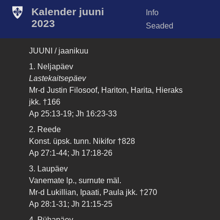
Kalender juuni
Info
2023
Seaded
JUUNI / jaanikuu
1. Neljapäev
Lastekaitsepäev
Mr-d Justin Filosoof, Hariton, Harita, Hieraks
jkk. †166
Ap 25:13-19; Jh 16:23-33
2. Reede
Konst. üpsk. tunn. Nikifor †828
Ap 27:1-44; Jh 17:18-26
3. Laupäev
Vanemate lp., surnute mäl.
Mr-d Lukillian, Ipaati, Paula jkk. †270
Ap 28:1-31; Jh 21:15-25
4. Pühapäev