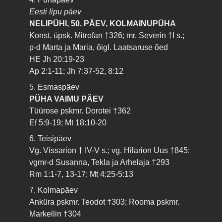
Eesti lipu päev
NELIPÜHI, 50. PÄEV, KOLMAINUPÜHA
Konst. üpsk. Mitrofan †326; mr. Severin †I s.;
p-d Marta ja Maria, õigl. Laatsaruse õed
HE Jh 20:19-23
Ap 2:1-11; Jh 7:37-52, 8:12
5. Esmaspäev
PÜHA VAIMU PÄEV
Tüürose pskmr. Dorotei †362
Ef 5:9-19; Mt 18:10-20
6. Teisipäev
Vg. Vissarion † IV-V s.; vg. Hilarion Uus †845;
vgmr-d Susanna, Tekla ja Arhelaja †293
Rm 1:1-7, 13-17; Mt 4:25-5:13
7. Kolmapäev
Anküra pskmr. Teodot †303; Rooma pskmr.
Markellin †304