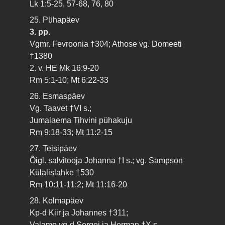
Lk 1:5-25, 57-68, 76, 80
25. Pühapäev
3. pp.
Vgmr. Fevroonia †304; Athose vg. Domeeti
†1380
2. v. HE Mk 16:9-20
Rm 5:1-10; Mt 6:22-33
26. Esmaspäev
Vg. Taavet †VI s.;
Jumalaema Tihvini pühakuju
Rm 9:18-33; Mt 11:2-15
27. Teisipäev
Õigl. salvitooja Johanna †I s.; vg. Sampson
Külalislahke †530
Rm 10:11-11:2; Mt 11:16-20
28. Kolmapäev
Kp-d Kiir ja Johannes †311;
Valamo vg-d Sergei ja Herman †X s.