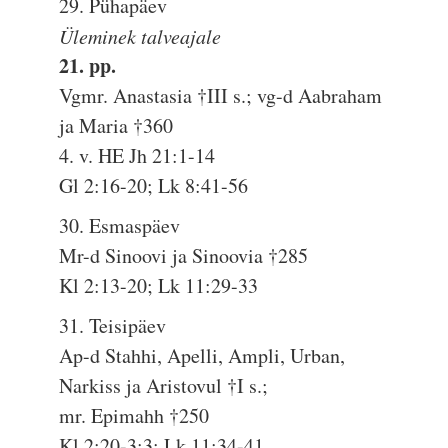
29. Pühapäev
Üleminek talveajale
21. pp.
Vgmr. Anastasia †III s.; vg-d Aabraham
ja Maria †360
4. v. HE Jh 21:1-14
Gl 2:16-20; Lk 8:41-56
30. Esmaspäev
Mr-d Sinoovi ja Sinoovia †285
Kl 2:13-20; Lk 11:29-33
31. Teisipäev
Ap-d Stahhi, Apelli, Ampli, Urban,
Narkiss ja Aristovul †I s.;
mr. Epimahh †250
Kl 2:20-3:3; Lk 11:34-41