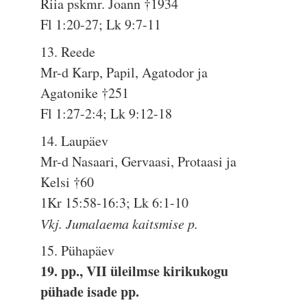
Riia pskmr. Joann †1934
Fl 1:20-27; Lk 9:7-11
13. Reede
Mr-d Karp, Papil, Agatodor ja
Agatonike †251
Fl 1:27-2:4; Lk 9:12-18
14. Laupäev
Mr-d Nasaari, Gervaasi, Protaasi ja
Kelsi †60
1Kr 15:58-16:3; Lk 6:1-10
Vkj. Jumalaema kaitsmise p.
15. Pühapäev
19. pp., VII üleilmse kirikukogu
pühade isade pp.