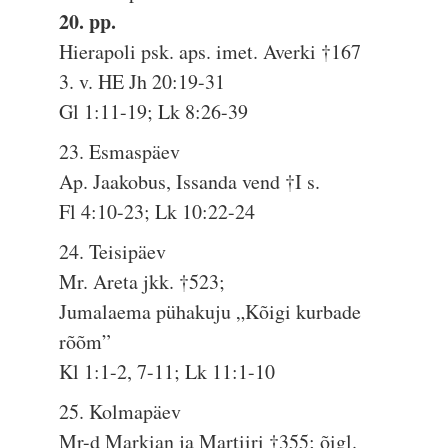
20. pp.
Hierapoli psk. aps. imet. Averki †167
3. v. HE Jh 20:19-31
Gl 1:11-19; Lk 8:26-39
23. Esmaspäev
Ap. Jaakobus, Issanda vend †I s.
Fl 4:10-23; Lk 10:22-24
24. Teisipäev
Mr. Areta jkk. †523;
Jumalaema pühakuju „Kõigi kurbade
rõõm”
Kl 1:1-2, 7-11; Lk 11:1-10
25. Kolmapäev
Mr-d Markian ja Martiiri †355; õigl.