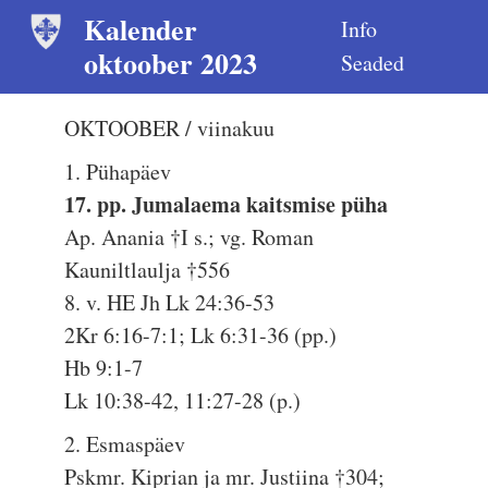
Kalender
Info
oktoober 2023
Seaded
OKTOOBER / viinakuu
1. Pühapäev
17. pp. Jumalaema kaitsmise püha
Ap. Anania †I s.; vg. Roman
Kauniltlaulja †556
8. v. HE Jh Lk 24:36-53
2Kr 6:16-7:1; Lk 6:31-36 (pp.)
Hb 9:1-7
Lk 10:38-42, 11:27-28 (p.)
2. Esmaspäev
Pskmr. Kiprian ja mr. Justiina †304;