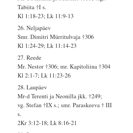
Tabiita †I s.
Kl 1:18-23; Lk 11:9-13
26. Neljapäev
Smr. Dimitri Mürritulvaja †306
Kl 1:24-29; Lk 11:14-23
27. Reede
Mr. Nestor †306; mr. Kapitoliina †304
Kl 2:1-7; Lk 11:23-26
28. Laupäev
Mr-d Terenti ja Neonilla jkk. †249;
vg. Stefan †IX s.; smr. Paraskeeva † III
s.
2Kr 3:12-18; Lk 8:16-21