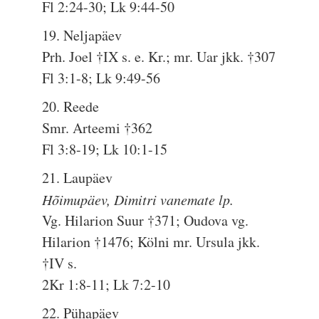
Fl 2:24-30; Lk 9:44-50
19. Neljapäev
Prh. Joel †IX s. e. Kr.; mr. Uar jkk. †307
Fl 3:1-8; Lk 9:49-56
20. Reede
Smr. Arteemi †362
Fl 3:8-19; Lk 10:1-15
21. Laupäev
Hõimupäev, Dimitri vanemate lp.
Vg. Hilarion Suur †371; Oudova vg.
Hilarion †1476; Kölni mr. Ursula jkk.
†IV s.
2Kr 1:8-11; Lk 7:2-10
22. Pühapäev