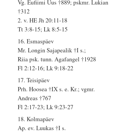
Vg. Eufiimi Uus †889; pskmr. Lukian
†312
2. v. HE Jh 20:11-18
Tt 3:8-15; Lk 8:5-15
16. Esmaspäev
Mr. Longin Sajapealik †I s.;
Riia psk. tunn. Agafangel †1928
Fl 2:12-16; Lk 9:18-22
17. Teisipäev
Prh. Hoosea †IX s. e. Kr.; vgmr.
Andreas †767
Fl 2:17-23; Lk 9:23-27
18. Kolmapäev
Ap. ev. Luukas †I s.