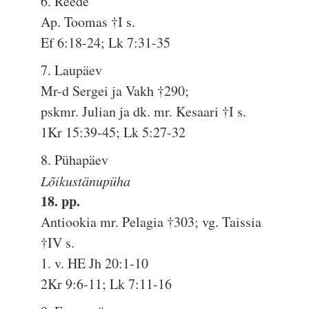
6. Reede
Ap. Toomas †I s.
Ef 6:18-24; Lk 7:31-35
7. Laupäev
Mr-d Sergei ja Vakh †290;
pskmr. Julian ja dk. mr. Kesaari †I s.
1Kr 15:39-45; Lk 5:27-32
8. Pühapäev
Lõikustänupüha
18. pp.
Antiookia mr. Pelagia †303; vg. Taissia
†IV s.
1. v. HE Jh 20:1-10
2Kr 9:6-11; Lk 7:11-16