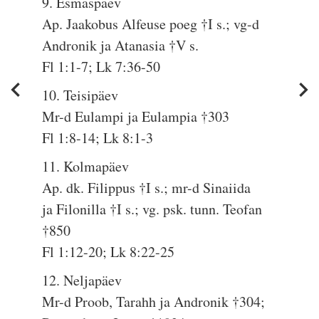
9. Esmaspäev
Ap. Jaakobus Alfeuse poeg †I s.; vg-d
Andronik ja Atanasia †V s.
Fl 1:1-7; Lk 7:36-50
10. Teisipäev
Mr-d Eulampi ja Eulampia †303
Fl 1:8-14; Lk 8:1-3
11. Kolmapäev
Ap. dk. Filippus †I s.; mr-d Sinaiida
ja Filonilla †I s.; vg. psk. tunn. Teofan
†850
Fl 1:12-20; Lk 8:22-25
12. Neljapäev
Mr-d Proob, Tarahh ja Andronik †304;