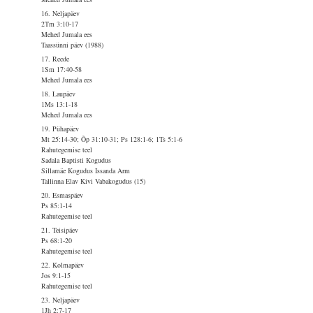
16. Neljapäev
2Tm 3:10-17
Mehed Jumala ees
Taassünni päev (1988)
17. Reede
1Sm 17:40-58
Mehed Jumala ees
18. Laupäev
1Ms 13:1-18
Mehed Jumala ees
19. Pühapäev
Mt 25:14-30; Õp 31:10-31; Ps 128:1-6; 1Ts 5:1-6
Rahutegemise teel
Sadala Baptisti Kogudus
Sillamäe Kogudus Issanda Arm
Tallinna Elav Kivi Vabakogudus (15)
20. Esmaspäev
Ps 85:1-14
Rahutegemise teel
21. Teisipäev
Ps 68:1-20
Rahutegemise teel
22. Kolmapäev
Jos 9:1-15
Rahutegemise teel
23. Neljapäev
1Jh 2:7-17