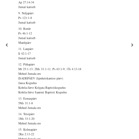
Ap 27:14-34
Jumal kaitseb
9. Neljapäev
Ps 121:1-8
Jumal kaitseb
10. Reede
Ps 46:1-12
Jumal kaitseb
Mardipäev
11. Laupäev
Ii 42:1-17
Jumal kaitseb
12. Pühapäev
Mt 25:1-13; 2Ms 31:1-11; Ps 63:1-9; 1Ts 4:13-18
Mehed Jumala ees
ISADEPÄEV (lipuheiskamise päev)
Jausa Kogudus
Kohtla-Järve Kolgata Baptistikogudus
Kohtla-Järve Saaroni Baptisti Kogudus
13. Esmaspäev
5Ms 31:1-8
Mehed Jumala ees
14. Teisipäev
1Ms 33:1-20
Mehed Jumala ees
15. Kolmapäev
2Kn 2:13-22
Mehed Jumala ees