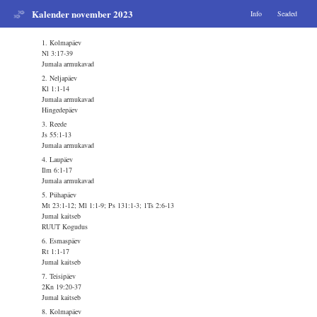
Kalender november 2023
Info
Seaded
1. Kolmapäev
Nl 3:17-39
Jumala armukavad
2. Neljapäev
Kl 1:1-14
Jumala armukavad
Hingedepäev
3. Reede
Js 55:1-13
Jumala armukavad
4. Laupäev
Ilm 6:1-17
Jumala armukavad
5. Pühapäev
Mt 23:1-12; Ml 1:1-9; Ps 131:1-3; 1Ts 2:6-13
Jumal kaitseb
RUUT Kogudus
6. Esmaspäev
Rt 1:1-17
Jumal kaitseb
7. Teisipäev
2Kn 19:20-37
Jumal kaitseb
8. Kolmapäev