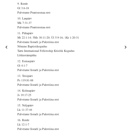
9. Reede
Gl 3:6-18
Palvetame Prantsusmaa eest
10. Laupäev
Mk 7:31-37
Palvetame Prantsusmaa eest
11. Pühapäev
Mt 22:1-14; 5Ms 30:11-20; Ül 5:9-16; 1Kr 1:20-31
Palvetame Iisraeli ja Palestiina eest
Nõmme Baptistikogudus
Tartu International Fellowship Kristlik Kogudus
Lõikustänupüha
12. Esmaspäev
Gl 4:1-7
Palvetame Iisraeli ja Palestiina eest
13. Teisipäev
Ps 119:81-88
Palvetame Iisraeli ja Palestiina eest
14. Kolmapäev
Js 19:17-25
Palvetame Iisraeli ja Palestiina eest
15. Neljapäev
Lk 11:37-44
Palvetame Iisraeli ja Palestiina eest
16. Reede
Lk 12:1-7
Palvetame Iisraeli ja Palestiina eest