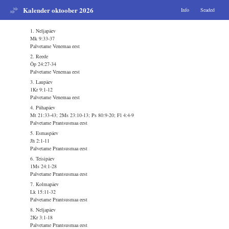
Kalender oktoober 2026
Info
Seaded
1. Neljapäev
Mk 9:33-37
Palvetame Venemaa eest
2. Reede
Õp 24:27-34
Palvetame Venemaa eest
3. Laupäev
1Kr 9:1-12
Palvetame Venemaa eest
4. Pühapäev
Mt 21:33-43; 2Ms 23:10-13; Ps 80:9-20; Fl 4:4-9
Palvetame Prantsusmaa eest
5. Esmaspäev
Jh 2:1-11
Palvetame Prantsusmaa eest
6. Teisipäev
1Ms 24:1-28
Palvetame Prantsusmaa eest
7. Kolmapäev
Lk 15:11-32
Palvetame Prantsusmaa eest
8. Neljapäev
2Kr 3:1-18
Palvetame Prantsusmaa eest