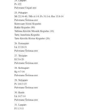
24. Laupäev
Ps 122
Palvetame Ungari eest
25. Pühapäev
Mt 22:34-40; 5Ms 6:1-9; Ps 31:1-6; Rm 13:8-14
Palvetame Šotimaa eest
Kuressaare Siioni Kogudus
Rakke Kogudus (90)
Tallinna Kristlik Mosaiik Kogudus (10)
Tartu Annelinna Kogudus
Tartu Kristlik Risttee Kogudus (20)
26. Esmaspäev
Lk 13:18-21
Palvetame Šotimaa eest
27. Teisipäev
Ef 5:6-20
Palvetame Šotimaa eest
28. Kolmapäev
Kg 4:7-16
Palvetame Šotimaa eest
29. Neljapäev
Ps 144:3-15
Palvetame Šotimaa eest
30. Reede
Lk 14:7-14
Palvetame Šotimaa eest
31. Laupäev
Fl 1:3-11