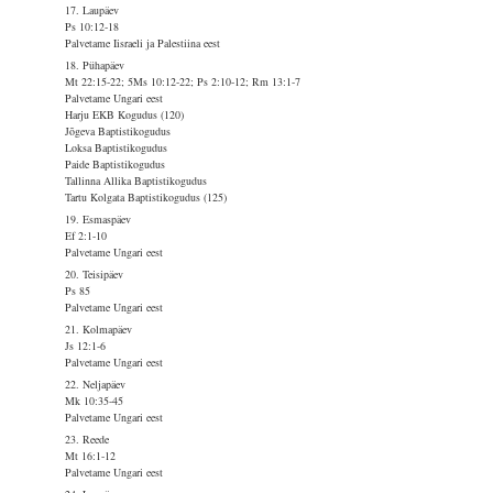
17. Laupäev
Ps 10:12-18
Palvetame Iisraeli ja Palestiina eest
18. Pühapäev
Mt 22:15-22; 5Ms 10:12-22; Ps 2:10-12; Rm 13:1-7
Palvetame Ungari eest
Harju EKB Kogudus (120)
Jõgeva Baptistikogudus
Loksa Baptistikogudus
Paide Baptistikogudus
Tallinna Allika Baptistikogudus
Tartu Kolgata Baptistikogudus (125)
19. Esmaspäev
Ef 2:1-10
Palvetame Ungari eest
20. Teisipäev
Ps 85
Palvetame Ungari eest
21. Kolmapäev
Js 12:1-6
Palvetame Ungari eest
22. Neljapäev
Mk 10:35-45
Palvetame Ungari eest
23. Reede
Mt 16:1-12
Palvetame Ungari eest