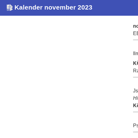
Kalender november 2023
n
E
Il
K
R
Js
H
K
Ps