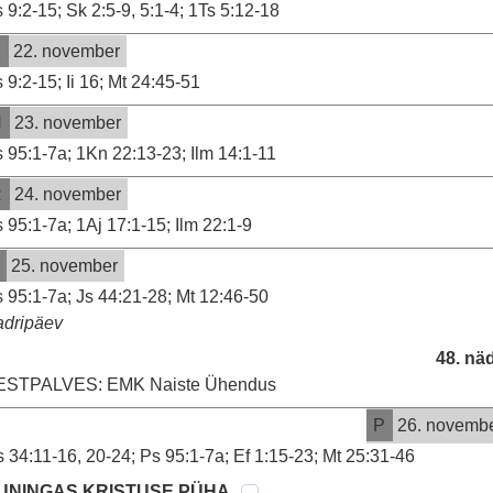
 9:2-15; Sk 2:5-9, 5:1-4; 1Ts 5:12-18
K
22. november
 9:2-15; Ii 16; Mt 24:45-51
N
23. november
 95:1-7a; 1Kn 22:13-23; Ilm 14:1-11
R
24. november
 95:1-7a; 1Aj 17:1-15; Ilm 22:1-9
25. november
 95:1-7a; Js 44:21-28; Mt 12:46-50
adripäev
48. nä
ESTPALVES: EMK Naiste Ühendus
P
26. novemb
 34:11-16, 20-24; Ps 95:1-7a; Ef 1:15-23; Mt 25:31-46
UNINGAS KRISTUSE PÜHA