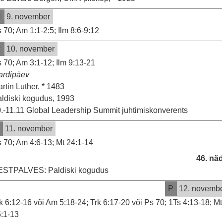
N
9. november
 70; Am 1:1-2:5; Ilm 8:6-9:12
R
10. november
 70; Am 3:1-12; Ilm 9:13-21
ardipäev
rtin Luther, * 1483
ldiski kogudus, 1993
.-11.11 Global Leadership Summit juhtimiskonverents
11. november
 70; Am 4:6-13; Mt 24:1-14
46. nä
ESTPALVES: Paldiski kogudus
P
12. novemb
k 6:12-16 või Am 5:18-24; Trk 6:17-20 või Ps 70; 1Ts 4:13-18; M
:1-13