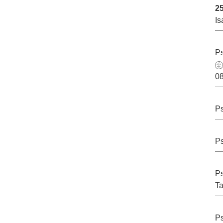
2
I
Ps
08
Ps
Ps
Ps
T
Ps