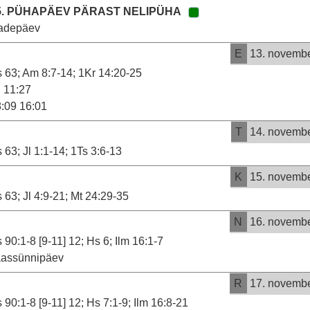
5. PÜHAPÄEV PÄRAST NELIPÜHA
sadepäev
E
13. novemb
 63; Am 8:7-14; 1Kr 14:20-25
11:27
:09 16:01
T
14. novemb
 63; Jl 1:1-14; 1Ts 3:6-13
K
15. novemb
 63; Jl 4:9-21; Mt 24:29-35
N
16. novemb
 90:1-8 [9-11] 12; Hs 6; Ilm 16:1-7
aassünnipäev
R
17. novemb
 90:1-8 [9-11] 12; Hs 7:1-9; Ilm 16:8-21