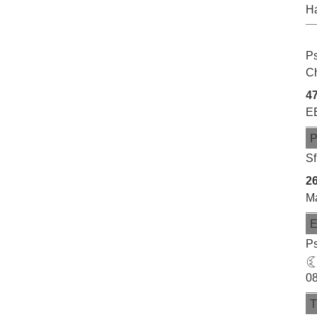
Ha
Ps
Ch
47
E
Sf
2
Ma
Ps
08