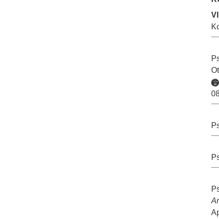
V
K
Ps
Ot
08
Ps
Ps
Ps
A
Ap