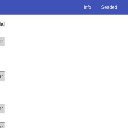
Info
Seaded
dal
er
er
er
er