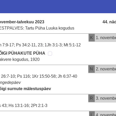
ovember-talvekuu 2023
44. nä
ESTPALVES: Tartu Püha Luuka kogudus
K
1. novemb
m 7:9-17; Ps 34:2-11, 23; 1Jh 3:1-3; Mt 5:1-12
ÕIGI PÜHAKUTE PÜHA
akvere kogudus, 1920
N
2. novemb
 26:7-10; Ps 116; 1Kr 15:50-58; Jh 6:37-40
ingedepäev
õigi surnute mälestuspäev
R
3. novemb
 43; Hs 13:1-16; 2Pt 2:1-3
L
4. novemb