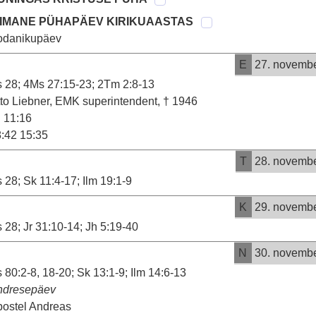
IIMANE PÜHAPÄEV KIRIKUAASTAS
odanikupäev
E
27. novemb
 28; 4Ms 27:15-23; 2Tm 2:8-13
to Liebner, EMK superintendent, † 1946
11:16
:42 15:35
T
28. novemb
 28; Sk 11:4-17; Ilm 19:1-9
K
29. novemb
 28; Jr 31:10-14; Jh 5:19-40
N
30. novemb
 80:2-8, 18-20; Sk 13:1-9; Ilm 14:6-13
ndresepäev
ostel Andreas