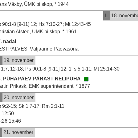
ns Växby, ÜMK piiskop, * 1944
L
18. novemb
 90:1-8 [9-11] 12; Hs 7:10-27; Mt 12:43-45
ristian Alsted, ÜMK piiskop, * 1961
. nädal
ESTPALVES: Väljaanne Päevasõna
P
19. november
 1:7, 12-18; Ps 90:1-8 [9-11] 12; 1Ts 5:1-11; Mt 25:14-30
6. PÜHAPÄEV PÄRAST NELIPÜHA
rtin Prikask, EMK superintendent, * 1877
E
20. november
 9:2-15; Sk 1:7-17; Rm 2:1-11
12:50
:26 15:46
T
21. november