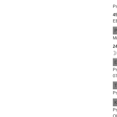
Ps
45
E
Mi
2
Ps
07
Ps
Ps
Ol