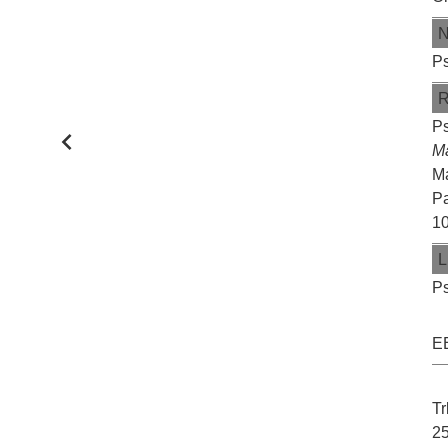
Ps
Ps
M
Ma
Pa
10
L
Ps
E
Tr
25