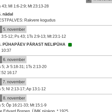
 43; Ml 1:6-2:9; Mt 23:13-28
. nädal
ESTPALVES: Rakvere kogudus
P
5. november
 3:5-12; Ps 43; 1Ts 2:9-13; Mt 23:1-12
4. PÜHAPÄEV PÄRAST NELIPÜHA
10:37
E
6. november
 5; Jr 5:18-31; 1Ts 2:13-20
:52 16:17
T
7. november
 5; Nl 2:13-17; Ap 13:1-12
K
8. november
 5; Õp 16:21-33; Mt 15:1-9
e Edvard Borgen, ÜMK piiskop, * 1925