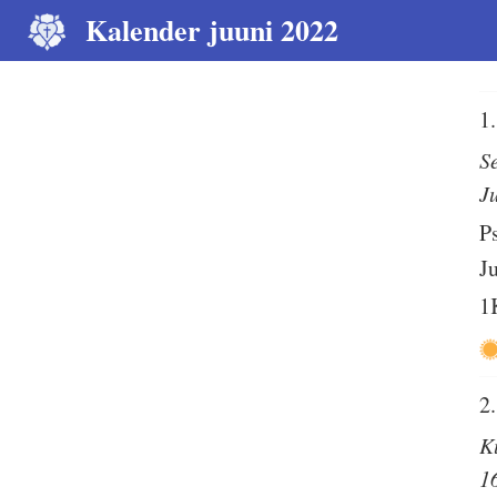
Kalender juuni 2022
1.
S
J
P
J
1
2.
K
1