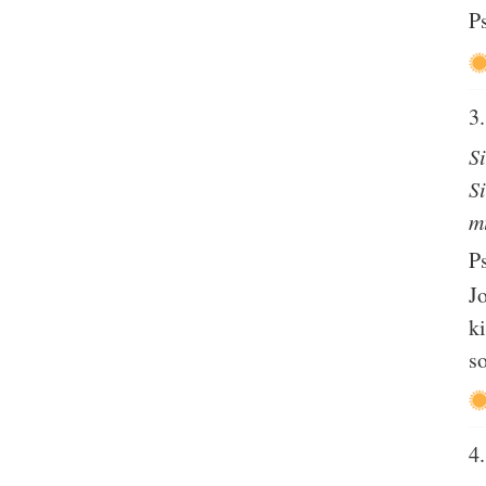
P
3.
S
S
m
P
J
k
s
4.