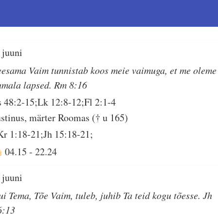
 juuni
eesama Vaim tunnistab koos meie vaimuga, et me oleme
umala lapsed. Rm 8:16
s 48:2-15;Lk 12:8-12;Fl 2:1-4
ustinus, märter Roomas († u 165)
Kr 1:18-21;Jh 15:18-21;
04.15
-
22.24
 juuni
ui Tema, Tõe Vaim, tuleb, juhib Ta teid kogu tõesse. Jh
6:13