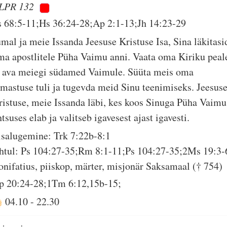
LPR 132
s 68:5-11;Hs 36:24-28;Ap 2:1-13;Jh 14:23-29
umal ja meie Issanda Jeesuse Kristuse Isa, Sina läkitasi
ma apostlitele Püha Vaimu anni. Vaata oma Kiriku peal
a ava meiegi südamed Vaimule. Süüta meis oma
rmastuse tuli ja tugevda meid Sinu teenimiseks. Jeesus
ristuse, meie Issanda läbi, kes koos Sinuga Püha Vaimu
tsuses elab ja valitseb igavesest ajast igavesti.
isalugemine: Trk 7:22b-8:1
htul: Ps 104:27-35;Rm 8:1-11;Ps 104:27-35;2Ms 19:3-
onifatius, piiskop, märter, misjonär Saksamaal († 754)
p 20:24-28;1Tm 6:12,15b-15;
04.10
-
22.30