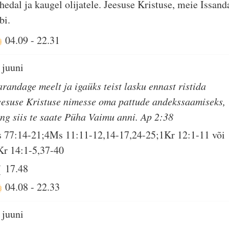
hedal ja kaugel olijatele. Jeesuse Kristuse, meie Issand
bi.
04.09
-
22.31
 juuni
arandage meelt ja igaüks teist lasku ennast ristida
eesuse Kristuse nimesse oma pattude andekssaamiseks,
ing siis te saate Püha Vaimu anni. Ap 2:38
s 77:14-21;4Ms 11:11-12,14-17,24-25;1Kr 12:1-11 või
Kr 14:1-5,37-40
17.48
04.08
-
22.33
 juuni