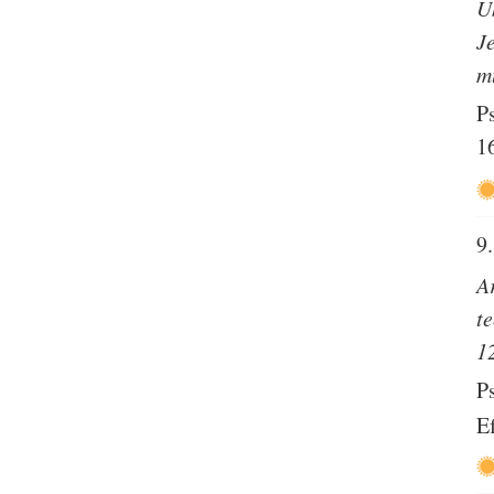
Ü
J
m
P
1
9.
A
t
1
P
E