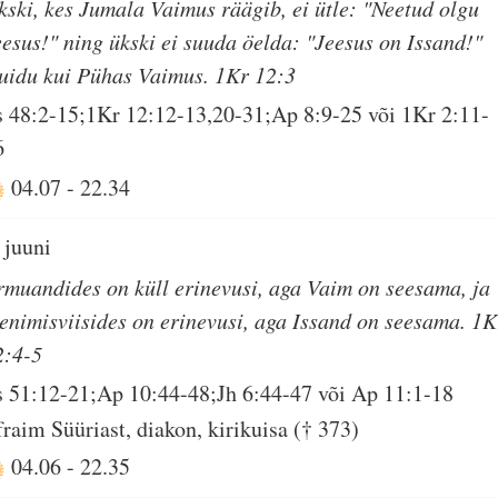
kski, kes Jumala Vaimus räägib, ei ütle: "Neetud olgu
eesus!" ning ükski ei suuda öelda: "Jeesus on Issand!"
uidu kui Pühas Vaimus. 1Kr 12:3
s 48:2-15;1Kr 12:12-13,20-31;Ap 8:9-25 või 1Kr 2:11-
6
04.07
-
22.34
 juuni
rmuandides on küll erinevusi, aga Vaim on seesama, ja
eenimisviisides on erinevusi, aga Issand on seesama. 1K
2:4-5
s 51:12-21;Ap 10:44-48;Jh 6:44-47 või Ap 11:1-18
fraim Süüriast, diakon, kirikuisa († 373)
04.06
-
22.35