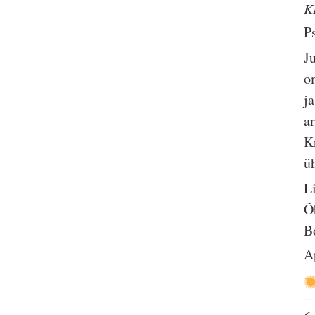
K
P
J
o
j
a
K
üh
L
Õ
B
A