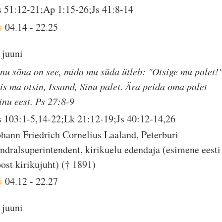
s 51:12-21;Ap 1:15-26;Js 41:8-14
04.14
-
22.25
 juuni
inu sõna on see, mida mu süda ütleb: "Otsige mu palet!
iis ma otsin, Issand, Sinu palet. Ära peida oma palet
inu eest. Ps 27:8-9
s 103:1-5,14-22;Lk 21:12-19;Js 40:12-14,26
ohann Friedrich Cornelius Laaland, Peterburi
indralsuperintendent, kirikuelu edendaja (esimene eesti
oost kirikujuht) († 1891)
04.12
-
22.27
 juuni