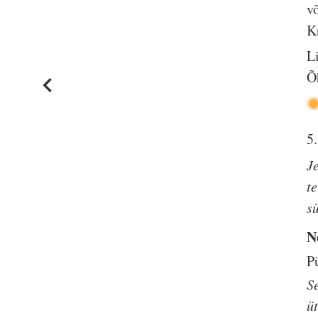
v
K
L
Õ
5.
J
t
s
N
P
S
ü