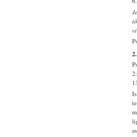
6.
Je
t
v
P
2
P
2
1
I
t
m
li
a