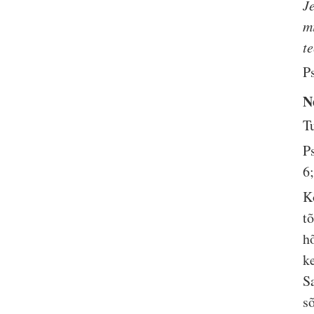
Je
m
t
P
N
T
P
6
K
t
h
k
S
s