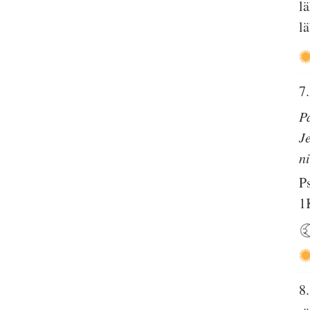
lä
lä
7.
P
J
n
P
1
8.