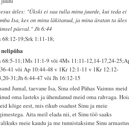
 juuni
esus ütles: "Ükski ei saa tulla minu juurde, kui teda ei
õmba Isa, kes on minu läkitanud, ja mina äratan ta üles
iimsel päeval." Jh 6:44
s 68:12-19;Srk 1:11-18;
. nelipüha
s 68:5-11;1Ms 11:1-9 või 4Ms 11:11-12,14-17,24-25;A
:36-41 või Ap 10:44-48 v 1Kr 12:1-11 v 1Kr 12:12-
3,20-31;Jh 6:44-47 või Jh 16:12-15
ssand Jumal, taevane Isa, Sina oled Pühas Vaimus meid
einud oma lasteks ja ühendanud meid oma rahvaga. Hoi
eid kõige eest, mis rikub osadust Sinu ja meie
gimestega. Aita meil elada nii, et Sinu töö saaks
valikuks meie kaudu ja me tunnistaksime Sinu armastus