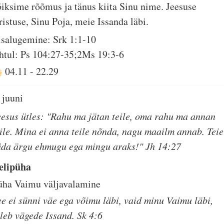
õiksime rõõmus ja tänus kiita Sinu nime. Jeesuse
ristuse, Sinu Poja, meie Issanda läbi.
isalugemine: Srk 1:1-10
htul: Ps 104:27-35;2Ms 19:3-6
04.11
-
22.29
 juuni
eesus ütles: "Rahu ma jätan teile, oma rahu ma annan
eile. Mina ei anna teile nõnda, nagu maailm annab. Teie
üda ärgu ehmugu ega mingu araks!" Jh 14:27
elipüha
üha Vaimu väljavalamine
ee ei sünni väe ega võimu läbi, vaid minu Vaimu läbi,
tleb vägede Issand. Sk 4:6