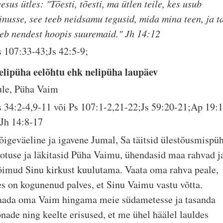
esus ütles: "Tõesti, tõesti, ma ütlen teile, kes usub
inusse, see teeb neidsamu tegusid, mida mina teen, ja t
eeb nendest hoopis suuremaid." Jh 14:12
s 107:33-43;Js 42:5-9;
elipüha eelõhtu ehk nelipüha laupäev
ule, Püha Vaim
s 34:2-4,9-11 või Ps 107:1-2,21-22;Js 59:20-21;Ap 19:1
;Jh 14:8-17
õigeväeline ja igavene Jumal, Sa täitsid ülestõusmispü
õotuse ja läkitasid Püha Vaimu, ühendasid maa rahvad j
õimud Sinu kirkust kuulutama. Vaata oma rahva peale,
es on kogunenud palves, et Sinu Vaimu vastu võtta.
aada oma Vaim hingama meie südametesse ja tasanda
õnade ning keelte erisused, et me ühel häälel lauldes