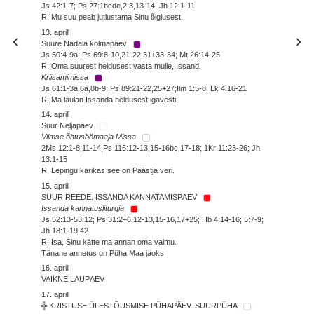
Js 42:1-7; Ps 27:1bcde,2,3,13-14; Jh 12:1-11
R: Mu suu peab jutlustama Sinu õiglusest.
13. aprill
Suure Nädala kolmapäev
Js 50:4-9a; Ps 69:8-10,21-22,31+33-34; Mt 26:14-25
R: Oma suurest heldusest vasta mulle, Issand.
Kriisamimissa
Js 61:1-3a,6a,8b-9; Ps 89:21-22,25+27;Ilm 1:5-8; Lk 4:16-21
R: Ma laulan Issanda heldusest igavesti.
14. aprill
Suur Neljapäev
Viimse õhtusöömaaja Missa
2Ms 12:1-8,11-14;Ps 116:12-13,15-16bc,17-18; 1Kr 11:23-26; Jh
13:1-15
R: Lepingu karikas see on Päästja veri.
15. aprill
SUUR REEDE. ISSANDA KANNATAMISPÄEV
Issanda kannatusliturgia
Js 52:13-53:12; Ps 31:2+6,12-13,15-16,17+25; Hb 4:14-16; 5:7-9;
Jh 18:1-19:42
R: Isa, Sinu kätte ma annan oma vaimu.
Tänane annetus on Püha Maa jaoks
16. aprill
VAIKNE LAUPÄEV
17. aprill
╬ KRISTUSE ÜLESTÕUSMISE PÜHAPÄEV. SUURPÜHA