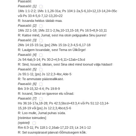
Paasaöö:
Paasaöö: [1]
1Ms 1:1-2:2; 1Ms 1:1,26-31a; Ps 104:1-2a,5-6,10+12,13-14,24+35c
või Ps 33:4-5,6-7,12-13,20+22
R: Issanda heldus täidab maa.
Paasaöö: [2]
1Ms 22:1-18; 1Ms 22:1-2,9a,10-13,15-18; Ps 16:5+8,9-10,11
R: Kaitse mind, Jumal, sest ma otsin pelgupaika Sinu juures!
Paasaöö: [3]
2Ms 14:15-15:1a; [ps] 2Ms 15:1b-2,3-4,5-6,17-18
R: Laulgem Issandale, sest Tema on Ülikõrge!
Paasaöö: [4]
Js 54:4ab,5-14; Ps 30:2+4,5-6,11+12ab+13cd
R: Sind, Issand, ülistan, sest Sina oled mind toonud välja hädast!
Paasaöö: [5]
Js 55:1-11; [ps] Js 12:2,3-4bc,4de-5
R: Te ammutate päästeallikaist.
Paasaöö: [6]
Brk 3:9-15,32-4:4; Ps 19:8-9
R: Issand, Sinul on igavese elu sõnad.
Paasaöö: [7]
Hs 36:16-17a,18-28; Ps 42:3,5bcd+43:3,4 või Ps 51:12-13,14-
15,18-19 või [ps] Js 12:2,3,4bcd,5-6
R: Loo mulle, Jumal puhas süda.
[ristimise toimudes]
(epistel)
Rm 6:3-11; Ps 118:1-2,16ab-17,22-23; Lk 24:1-12
R: Sel suurepärasel päeval rõõmutsegem kõik.