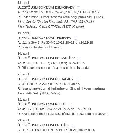
18. aprill
ÜLESTÕUSMISOKTAAVI ESMASPÄEV
Ap 2:14,22-32; Ps 16:1bc-2ab+5,7-8,9-10,11; Mt 28:8-15
R: Kaitse mind, Jumal, sest ma otsin pelgupaika Sinu juures.
† isa Vassily Charles Bourgeois SJ (1963, São Paulo)
† isa Tadeusz Kraus OFMCap (1977, Krakov)
19. aprill
ÜLESTÕUSMISOKTAAVI TEISIPÄEV
Ap 2:14a,36-41; Ps 33:4-5,18-19,20+22; Jh 20:11-18
R: Issanda heldus täidab maa.
20. aprill
ÜLESTÕUSMISOKTAAVI KOLMAPÄEV
Ap 3:1-10; Ps 105:1-2,3-4,6-7,8-9; Lk 24:13-35
R: Rõõmutsegu nende süda, kes otsivad Issandat.
21. aprill
ÜLESTÕUSMISOKTAAVI NELJAPÄEV
Ap 3:11-26; Ps 8:2a+5,6-7,8-9; Lk 24:35-48
R: Issand, meie Jumal, kui auline on Sinu nimi kogu maailmas.
† isa Vello Salo (2019, Tallinn)
22. aprill
ÜLESTÕUSMISOKTAAVI REEDE
Ap 4:1-12; Ps 118:1-2+4,22-24,25-27ab; Jh 21:1-14
R: Kivi, mille hooneehitajad ära põlgasid, on saanud nurgakiviks.
23. aprill
ÜLESTÕUSMISOKTAAVI LAUPÄEV
Ap 4:13-21; Ps 118:1+14-15,16+18,19-21; Mk 16:9-15