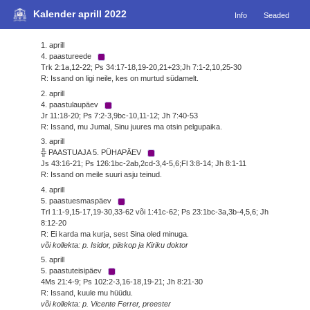
Kalender aprill 2022
Info
Seaded
1. aprill
4. paastureede
Trk 2:1a,12-22; Ps 34:17-18,19-20,21+23;Jh 7:1-2,10,25-30
R: Issand on ligi neile, kes on murtud südamelt.
2. aprill
4. paastulaupäev
Jr 11:18-20; Ps 7:2-3,9bc-10,11-12; Jh 7:40-53
R: Issand, mu Jumal, Sinu juures ma otsin pelgupaika.
3. aprill
╬ PAASTUAJA 5. PÜHAPÄEV
Js 43:16-21; Ps 126:1bc-2ab,2cd-3,4-5,6;Fl 3:8-14; Jh 8:1-11
R: Issand on meile suuri asju teinud.
4. aprill
5. paastuesmaspäev
Trl 1:1-9,15-17,19-30,33-62 või 1:41c-62; Ps 23:1bc-3a,3b-4,5,6; Jh
8:12-20
R: Ei karda ma kurja, sest Sina oled minuga.
või kollekta: p. Isidor, piiskop ja Kiriku doktor
5. aprill
5. paastuteisipäev
4Ms 21:4-9; Ps 102:2-3,16-18,19-21; Jh 8:21-30
R: Issand, kuule mu hüüdu.
või kollekta: p. Vicente Ferrer, preester