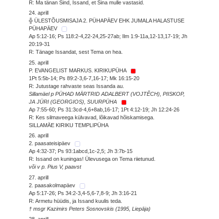
R: Ma tänan Sind, Issand, et Sina mulle vastasid.
24. aprill
╬ ÜLESTÕUSMISAJA 2. PÜHAPÄEV EHK JUMALA HALASTUSE
PÜHAPÄEV
Ap 5:12-16; Ps 118:2-4,22-24,25-27ab; Ilm 1:9-11a,12-13,17-19; Jh
20:19-31
R: Tänage Issandat, sest Tema on hea.
25. aprill
P. EVANGELIST MARKUS. KIRIKUPÜHA
1Pt 5:5b-14; Ps 89:2-3,6-7,16-17; Mk 16:15-20
R: Jutustage rahvaste seas Issanda au.
Sillamäel p PÜHAD MÄRTRID ADALBERT (VOJTĚCH), PIISKOP,
JA JÜRI (GEORGIOS), SUURPÜHA
Ap 7:55-60; Ps 31:3cd-4,6+8ab,16-17; 1Pt 4:12-19; Jh 12:24-26
R: Kes silmaveega külvavad, lõikavad hõiskamisega.
SILLAMÄE KIRIKU TEMPLIPÜHA
26. aprill
2. paasateisipäev
Ap 4:32-37; Ps 93:1abcd,1c-2,5; Jh 3:7b-15
R: Issand on kuningas! Ülevusega on Tema riietunud.
või v p. Pius V, paavst
27. aprill
2. paasakolmapäev
Ap 5:17-26; Ps 34:2-3,4-5,6-7,8-9; Jh 3:16-21
R: Armetu hüüdis, ja Issand kuulis teda.
† msgr Kazimirs Peters Sosnovskis (1995, Liepāja)