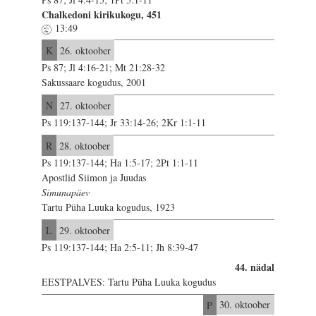
Chalkedoni kirikukogu, 451
13:49
K
26. oktoober
Ps 87; Jl 4:16-21; Mt 21:28-32
Sakussaare kogudus, 2001
N
27. oktoober
Ps 119:137-144; Jr 33:14-26; 2Kr 1:1-11
R
28. oktoober
Ps 119:137-144; Ha 1:5-17; 2Pt 1:1-11
Apostlid Siimon ja Juudas
Simunapäev
Tartu Püha Luuka kogudus, 1923
L
29. oktoober
Ps 119:137-144; Ha 2:5-11; Jh 8:39-47
44. nädal
EESTPALVES: Tartu Püha Luuka kogudus
P
30. oktoober