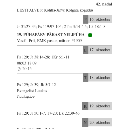
42. nädal
EESTPALVES: Kohtla-Järve Kolgata kogudus
P
16. oktoober
Jr 31:27-34; Ps 119:97-104; 2Tm 3:14-4:5; Lk 18:1-8
19. PÜHAPÄEV PÄRAST NELIPÜHA
Vassili Prii, EMK pastor, märter, *1909
E
17. oktoober
Ps 129; Jr 38:14-28; 1Kr 6:1-11
08:03 18:09
20:15
T
18. oktoober
Ps 129; Jr 39; Jk 5:7-12
Evangelist Luukas
Luukapäev
K
19. oktoober
Ps 129; Jr 50:1-7, 17-20; Lk 22:39-46
N
20. oktoober