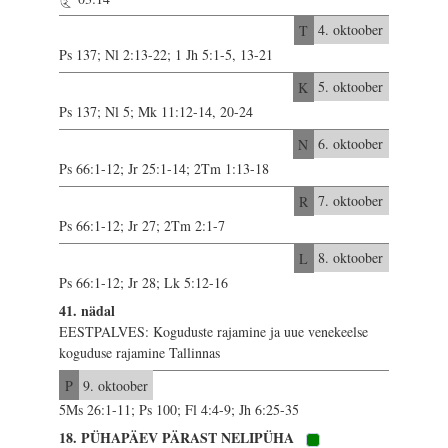
T
4. oktoober
Ps 137; Nl 2:13-22; 1 Jh 5:1-5, 13-21
K
5. oktoober
Ps 137; Nl 5; Mk 11:12-14, 20-24
N
6. oktoober
Ps 66:1-12; Jr 25:1-14; 2Tm 1:13-18
R
7. oktoober
Ps 66:1-12; Jr 27; 2Tm 2:1-7
L
8. oktoober
Ps 66:1-12; Jr 28; Lk 5:12-16
41. nädal
EESTPALVES: Koguduste rajamine ja uue venekeelse
koguduse rajamine Tallinnas
P
9. oktoober
5Ms 26:1-11; Ps 100; Fl 4:4-9; Jh 6:25-35
18. PÜHAPÄEV PÄRAST NELIPÜHA