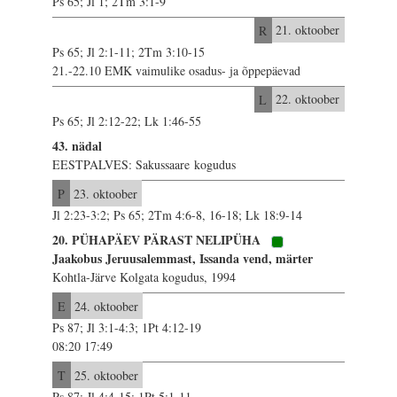
Ps 65; Jl 1; 2Tm 3:1-9
R
21. oktoober
Ps 65; Jl 2:1-11; 2Tm 3:10-15
21.-22.10 EMK vaimulike osadus- ja õppepäevad
L
22. oktoober
Ps 65; Jl 2:12-22; Lk 1:46-55
43. nädal
EESTPALVES: Sakussaare kogudus
P
23. oktoober
Jl 2:23-3:2; Ps 65; 2Tm 4:6-8, 16-18; Lk 18:9-14
20. PÜHAPÄEV PÄRAST NELIPÜHA
Jaakobus Jeruusalemmast, Issanda vend, märter
Kohtla-Järve Kolgata kogudus, 1994
E
24. oktoober
Ps 87; Jl 3:1-4:3; 1Pt 4:12-19
08:20 17:49
T
25. oktoober
Ps 87; Jl 4:4-15; 1Pt 5:1-11