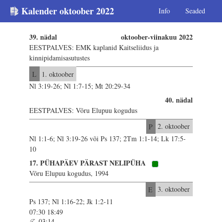
Kalender oktoober 2022
Info
Seaded
39. nädal
oktoober-viinakuu 2022
EESTPALVES: EMK kaplanid Kaitseliidus ja
kinnipidamisasutustes
L
1. oktoober
Nl 3:19-26; Nl 1:7-15; Mt 20:29-34
40. nädal
EESTPALVES: Võru Elupuu kogudus
P
2. oktoober
Nl 1:1-6; Nl 3:19-26 või Ps 137; 2Tm 1:1-14; Lk 17:5-
10
17. PÜHAPÄEV PÄRAST NELIPÜHA
Võru Elupuu kogudus, 1994
E
3. oktoober
Ps 137; Nl 1:16-22; Jk 1:2-11
07:30 18:49
03:14