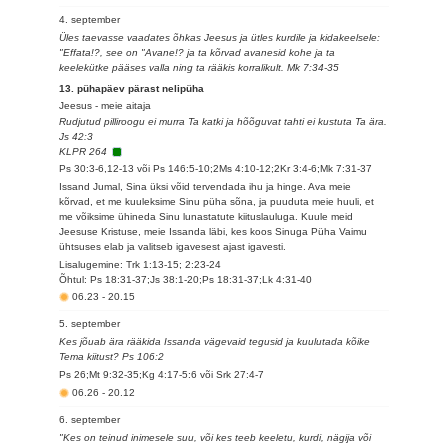
4. september
Üles taevasse vaadates õhkas Jeesus ja ütles kurdile ja kidakeelsele:
"Effata!?, see on "Avane!? ja ta kõrvad avanesid kohe ja ta
keelekütke pääses valla ning ta rääkis korralikult. Mk 7:34-35
13. pühapäev pärast nelipüha
Jeesus - meie aitaja
Rudjutud pilliroogu ei murra Ta katki ja hõõguvat tahti ei kustuta Ta ära.
Js 42:3
KLPR 264
Ps 30:3-6,12-13 või Ps 146:5-10;2Ms 4:10-12;2Kr 3:4-6;Mk 7:31-37
Issand Jumal, Sina üksi võid tervendada ihu ja hinge. Ava meie
kõrvad, et me kuuleksime Sinu püha sõna, ja puuduta meie huuli, et
me võiksime ühineda Sinu lunastatute kiituslauluga. Kuule meid
Jeesuse Kristuse, meie Issanda läbi, kes koos Sinuga Püha Vaimu
ühtsuses elab ja valitseb igavesest ajast igavesti.
Lisalugemine: Trk 1:13-15; 2:23-24
Õhtul: Ps 18:31-37;Js 38:1-20;Ps 18:31-37;Lk 4:31-40
06.23
-
20.15
5. september
Kes jõuab ära rääkida Issanda vägevaid tegusid ja kuulutada kõike
Tema kiitust? Ps 106:2
Ps 26;Mt 9:32-35;Kg 4:17-5:6 või Srk 27:4-7
06.26
-
20.12
6. september
"Kes on teinud inimesele suu, või kes teeb keeletu, kurdi, nägija või