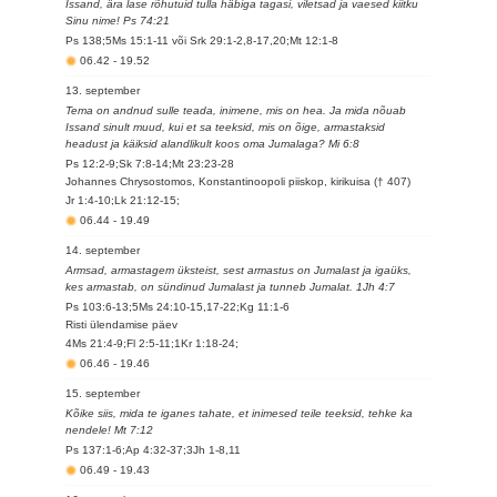
Issand, ära lase rõhutuid tulla häbiga tagasi, viletsad ja vaesed kiitku
Sinu nime! Ps 74:21
Ps 138;5Ms 15:1-11 või Srk 29:1-2,8-17,20;Mt 12:1-8
06.42
-
19.52
13. september
Tema on andnud sulle teada, inimene, mis on hea. Ja mida nõuab
Issand sinult muud, kui et sa teeksid, mis on õige, armastaksid
headust ja käiksid alandlikult koos oma Jumalaga? Mi 6:8
Ps 12:2-9;Sk 7:8-14;Mt 23:23-28
Johannes Chrysostomos, Konstantinoopoli piiskop, kirikuisa († 407)
Jr 1:4-10;Lk 21:12-15;
06.44
-
19.49
14. september
Armsad, armastagem üksteist, sest armastus on Jumalast ja igaüks,
kes armastab, on sündinud Jumalast ja tunneb Jumalat. 1Jh 4:7
Ps 103:6-13;5Ms 24:10-15,17-22;Kg 11:1-6
Risti ülendamise päev
4Ms 21:4-9;Fl 2:5-11;1Kr 1:18-24;
06.46
-
19.46
15. september
Kõike siis, mida te iganes tahate, et inimesed teile teeksid, tehke ka
nendele! Mt 7:12
Ps 137:1-6;Ap 4:32-37;3Jh 1-8,11
06.49
-
19.43