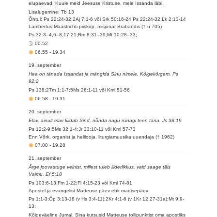
elupäevad. Kuule meid Jeesuse Kristuse, meie Issanda läbi.
Lisalugemine: Tb 13
Õhtul: Ps 22:24-32;2Aj 7:1-6 või Srk 50:16-24;Ps 22:24-32;Lk 2:13-14
Lambertus Maastrichti piiskop, misjonär Brabandis († u 705)
Ps 32:3–4,6–8,17,21;Rm 8:31–39;Mt 10:28–33;
00.52
06.55
-
19.34
19. september
Hea on tänada Issandat ja mängida Sinu nimele, Kõigekõrgem. Ps
92:2
Ps 138;2Tm 1:1-7;5Ms 26:1-11 või Kml 51-56
06.58
-
19.31
20. september
Elav, ainult elav kiidab Sind, nõnda nagu minagi teen täna. Js 38:19
Ps 12:2-9;5Ms 32:1-4;Jr 33:10-11 või Kml 57-73
Enn Võrk, organist ja helilooja, liturgiamuusika uuendaja († 1962)
07.00
-
19.28
21. september
Ärge joovastuge veinist, millest tuleb liiderlikkus, vaid saage täis
Vaimu. Ef 5:18
Ps 103:6-13;Fm 1-22;Fl 4:15-23 või Kml 74-81
Apostel ja evangelist Matteuse päev ehk madisepäev
Ps 1:1-3;Õp 3:13-18 (v Hs 3:4-11);2Kr 4:1-6 (v 1Kr 12:27-31a);Mt 9:9-
13;
Kõigeväeline Jumal, Sina kutsusid Matteuse tollipunktist oma apostliks