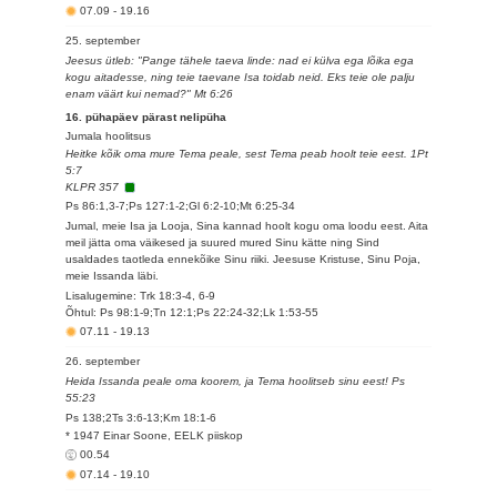
07.09
-
19.16
25. september
Jeesus ütleb: "Pange tähele taeva linde: nad ei külva ega lõika ega
kogu aitadesse, ning teie taevane Isa toidab neid. Eks teie ole palju
enam väärt kui nemad?" Mt 6:26
16. pühapäev pärast nelipüha
Jumala hoolitsus
Heitke kõik oma mure Tema peale, sest Tema peab hoolt teie eest. 1Pt
5:7
KLPR 357
Ps 86:1,3-7;Ps 127:1-2;Gl 6:2-10;Mt 6:25-34
Jumal, meie Isa ja Looja, Sina kannad hoolt kogu oma loodu eest. Aita
meil jätta oma väikesed ja suured mured Sinu kätte ning Sind
usaldades taotleda ennekõike Sinu riiki. Jeesuse Kristuse, Sinu Poja,
meie Issanda läbi.
Lisalugemine: Trk 18:3-4, 6-9
Õhtul: Ps 98:1-9;Tn 12:1;Ps 22:24-32;Lk 1:53-55
07.11
-
19.13
26. september
Heida Issanda peale oma koorem, ja Tema hoolitseb sinu eest! Ps
55:23
Ps 138;2Ts 3:6-13;Km 18:1-6
* 1947 Einar Soone, EELK piiskop
00.54
07.14
-
19.10