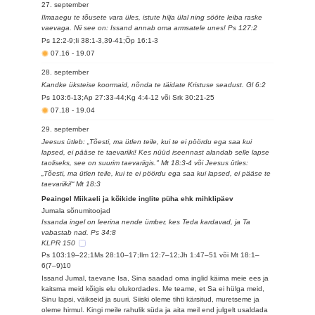
27. september
Ilmaaegu te tõusete vara üles, istute hilja ülal ning sööte leiba raske
vaevaga. Nii see on: Issand annab oma armsatele unes! Ps 127:2
Ps 12:2-9;Ii 38:1-3,39-41;Õp 16:1-3
07.16
-
19.07
28. september
Kandke üksteise koormaid, nõnda te täidate Kristuse seadust. Gl 6:2
Ps 103:6-13;Ap 27:33-44;Kg 4:4-12 või Srk 30:21-25
07.18
-
19.04
29. september
Jeesus ütleb: „Tõesti, ma ütlen teile, kui te ei pöördu ega saa kui
lapsed, ei pääse te taevariiki! Kes nüüd iseennast alandab selle lapse
taoliseks, see on suurim taevariigis." Mt 18:3-4 või Jeesus ütles:
„Tõesti, ma ütlen teile, kui te ei pöördu ega saa kui lapsed, ei pääse te
taevariiki!“ Mt 18:3
Peaingel Miikaeli ja kõikide inglite püha ehk mihklipäev
Jumala sõnumitoojad
Issanda ingel on leerina nende ümber, kes Teda kardavad, ja Ta
vabastab nad. Ps 34:8
KLPR 150
Ps 103:19–22;1Ms 28:10–17;Ilm 12:7–12;Jh 1:47–51 või Mt 18:1–
6(7–9)10
Issand Jumal, taevane Isa, Sina saadad oma inglid käima meie ees ja
kaitsma meid kõigis elu olukordades. Me teame, et Sa ei hülga meid,
Sinu lapsi, väikseid ja suuri. Siiski oleme tihti kärsitud, muretseme ja
oleme hirmul. Kingi meile rahulik süda ja aita meil end julgelt usaldada