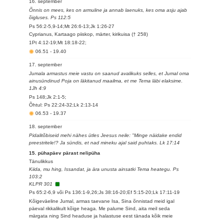
16. september
Õnnis on mees, kes on armuline ja annab laenuks, kes oma asju ajab
õigluses. Ps 112:5
Ps 56:2-5,9-14;Mt 26:6-13;Jk 1:26-27
Cyprianus, Kartaago piiskop, märter, kirikuisa († 258)
1Pt 4:12-19;Mt 18:18-22;
06.51
-
19.40
17. september
Jumala armastus meie vastu on saanud avalikuks selles, et Jumal oma
ainusündinud Poja on läkitanud maailma, et me Tema läbi elaksime.
1Jh 4:9
Ps 148;Jk 2:1-5;
Õhtul: Ps 22:24-32;Lk 2:13-14
06.53
-
19.37
18. september
Pidalitõbiseid mehi nähes ütles Jeesus neile: "Minge näidake endid
preestritele!? Ja sündis, et nad mineku ajal said puhtaks. Lk 17:14
15. pühapäev pärast nelipüha
Tänulikkus
Kiida, mu hing, Issandat, ja ära unusta ainsatki Tema heategu. Ps
103:2
KLPR 301
Ps 65:2-6,9 või Ps 136:1-9,26;Js 38:16-20;Ef 5:15-20;Lk 17:11-19
Kõigeväeline Jumal, armas taevane Isa, Sina õnnistad meid igal
päeval rikkalikult kõige heaga. Me palume Sind, aita meil seda
märgata ning Sind headuse ja halastuse eest tänada kõik meie