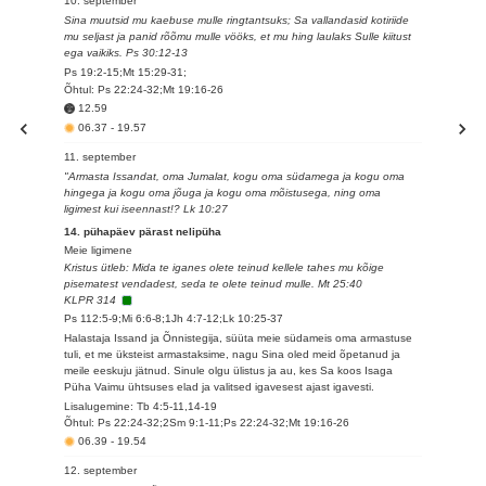
10. september
Sina muutsid mu kaebuse mulle ringtantsuks; Sa vallandasid kotiriide
mu seljast ja panid rõõmu mulle vööks, et mu hing laulaks Sulle kiitust
ega vaikiks. Ps 30:12-13
Ps 19:2-15;Mt 15:29-31;
Õhtul: Ps 22:24-32;Mt 19:16-26
12.59
06.37
-
19.57
11. september
"Armasta Issandat, oma Jumalat, kogu oma südamega ja kogu oma
hingega ja kogu oma jõuga ja kogu oma mõistusega, ning oma
ligimest kui iseennast!? Lk 10:27
14. pühapäev pärast nelipüha
Meie ligimene
Kristus ütleb: Mida te iganes olete teinud kellele tahes mu kõige
pisematest vendadest, seda te olete teinud mulle. Mt 25:40
KLPR 314
Ps 112:5-9;Mi 6:6-8;1Jh 4:7-12;Lk 10:25-37
Halastaja Issand ja Õnnistegija, süüta meie südameis oma armastuse
tuli, et me üksteist armastaksime, nagu Sina oled meid õpetanud ja
meile eeskuju jätnud. Sinule olgu ülistus ja au, kes Sa koos Isaga
Püha Vaimu ühtsuses elad ja valitsed igavesest ajast igavesti.
Lisalugemine: Tb 4:5-11,14-19
Õhtul: Ps 22:24-32;2Sm 9:1-11;Ps 22:24-32;Mt 19:16-26
06.39
-
19.54
12. september