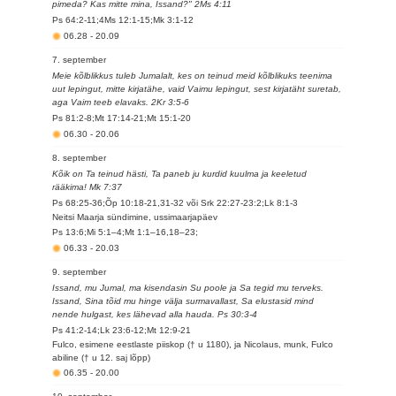
pimeda? Kas mitte mina, Issand?" 2Ms 4:11
Ps 64:2-11;4Ms 12:1-15;Mk 3:1-12
06.28
-
20.09
7. september
Meie kõlblikkus tuleb Jumalalt, kes on teinud meid kõlblikuks teenima
uut lepingut, mitte kirjatähe, vaid Vaimu lepingut, sest kirjatäht suretab,
aga Vaim teeb elavaks. 2Kr 3:5-6
Ps 81:2-8;Mt 17:14-21;Mt 15:1-20
06.30
-
20.06
8. september
Kõik on Ta teinud hästi, Ta paneb ju kurdid kuulma ja keeletud
rääkima! Mk 7:37
Ps 68:25-36;Õp 10:18-21,31-32 või Srk 22:27-23:2;Lk 8:1-3
Neitsi Maarja sündimine, ussimaarjapäev
Ps 13:6;Mi 5:1–4;Mt 1:1–16,18–23;
06.33
-
20.03
9. september
Issand, mu Jumal, ma kisendasin Su poole ja Sa tegid mu terveks.
Issand, Sina tõid mu hinge välja surmavallast, Sa elustasid mind
nende hulgast, kes lähevad alla hauda. Ps 30:3-4
Ps 41:2-14;Lk 23:6-12;Mt 12:9-21
Fulco, esimene eestlaste piiskop († u 1180), ja Nicolaus, munk, Fulco
abiline († u 12. saj lõpp)
06.35
-
20.00