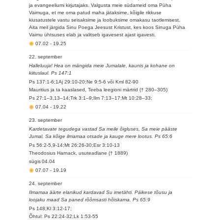
ja evangeeliumi kirjutajaks. Valgusta meie südameid oma Püha
Vaimuga, et me oma patud maha jätaksime, kõigile rikkuse
kiusatustele vastu seisaksime ja loobuksime omakasu taotlemisest.
Aita meil järgida Sinu Poega Jeesust Kristust, kes koos Sinuga Püha
Vaimu ühtsuses elab ja valitseb igavesest ajast igavesti.
07.02
-
19.25
22. september
Halleluuja! Hea on mängida meie Jumalale, kaunis ja kohane on
kiituslaul. Ps 147:1
Ps 137:1-6;1Aj 29:10-20;Ne 9:5-6 või Kml 82-90
Mauritius ja ta kaaslased, Teeba leegioni märtrid († 280–305)
Ps 27:1–3,13–14;Trk 3:1–9;Ilm 7:13–17;Mt 10:28–33;
07.04
-
19.22
23. september
Kardetavate tegudega vastad Sa meile õigluses, Sa meie pääste
Jumal, Sa kõige ilmamaa otsade ja kauge mere lootus. Ps 65:6
Ps 56:2-5,9-14;Mt 26:26-30;Esr 3:10-13
Theodosius Harnack, usuteadlane († 1889)
sügis
04.04
07.07
-
19.19
24. september
Ilmamaa äärte elanikud kardavad Su imetähti. Päikese tõusu ja
loojaku maad Sa paned rõõmsasti hõiskama. Ps 65:9
Ps 148;Kl 3:12-17;
Õhtul: Ps 22:24-32;Lk 1:53-55