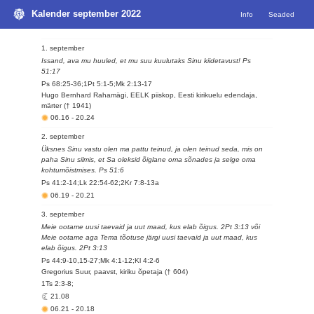
Kalender september 2022
Info
Seaded
1. september
Issand, ava mu huuled, et mu suu kuulutaks Sinu kiidetavust! Ps
51:17
Ps 68:25-36;1Pt 5:1-5;Mk 2:13-17
Hugo Bernhard Rahamägi, EELK piiskop, Eesti kirikuelu edendaja,
märter († 1941)
06.16
-
20.24
2. september
Üksnes Sinu vastu olen ma pattu teinud, ja olen teinud seda, mis on
paha Sinu silmis, et Sa oleksid õiglane oma sõnades ja selge oma
kohtumõistmises. Ps 51:6
Ps 41:2-14;Lk 22:54-62;2Kr 7:8-13a
06.19
-
20.21
3. september
Meie ootame uusi taevaid ja uut maad, kus elab õigus. 2Pt 3:13 või
Meie ootame aga Tema tõotuse järgi uusi taevaid ja uut maad, kus
elab õigus. 2Pt 3:13
Ps 44:9-10,15-27;Mk 4:1-12;Kl 4:2-6
Gregorius Suur, paavst, kiriku õpetaja († 604)
1Ts 2:3-8;
21.08
06.21
-
20.18