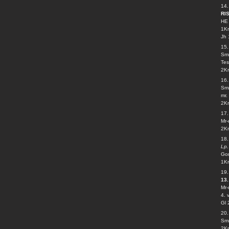
14.
RI
HE 
1Kr
Jh 
15
Smr
Tes
2Kr
16.
Smr
mr.
2Kr
17
Mr-
2Kr
18
Lp.
Gor
1Kr
19
13.
Mr-
4. 
Gl 
20
Smr
2Kr