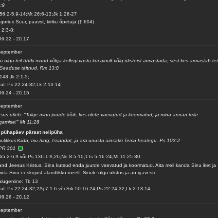
:9
56:2-5,9-14;Mt 26:6-13;Jk 1:26-27
gorius Suur, paavst, kiriku õpetaja († 604)
 2:3-8;
06.22
-
20.17
september
u olgu teil ühtki muud võlga kellegi vastu kui ainult võlg üksteist armastada; sest kes armastab tei
Seaduse täitnud. Rm 13:8
148;Jk 2:1-5;
ul: Ps 22:24-32;Lk 2:13-14
06.24
-
20.15
september
sus ütleb: "Tulge minu juurde kõik, kes olete vaevatud ja koormatud, ja mina annan teile
gamise!" Mt 11:28
 pühapäev pärast nelipüha
ulikkus
Kiida, mu hing, Issandat, ja ära unusta ainsatki Tema heategu. Ps 103:2
PR 301
65:2-6,9 või Ps 136:1-9,26;Ne 8:5-10;1Ts 5:16-24;Mt 11:25-30
and Jeesus Kristus, Sina kutsud enda juurde vaevatud ja koormatud. Aita meil kanda Sinu iket ja
ida Sinu eeskujust alandlikku meelt. Sinule olgu ülistus ja au igavesti.
alugemine: Tb 13
ul: Ps 22:24-32;2Aj 7:1-6 või Srk 50:16-24;Ps 22:24-32;Lk 2:13-14
06.26
-
20.12
september