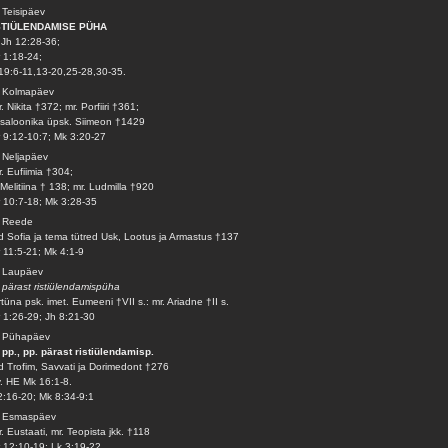
 Teisipäev
STIÜLENDAMISE PÜHA
Jh 12:28-36;
 1:18-24;
19:6-11,13-20,25-28,30-35.
. Kolmapäev
. Nikita †372; mr. Porfiiri †361;
saloonika üpsk. Siimeon †1429
 9:12-10:7; Mk 3:20-27
 Neljapäev
. Eufiimia †304;
 Melitiina † 138; mr. Ludmilla †920
 10:7-18; Mk 3:28-35
. Reede
d Sofia ja tema tütred Usk, Lootus ja Armastus †137
 11:5-21; Mk 4:1-9
. Laupäev
 pärast ristiülendamispüha
tüna psk. imet. Eumeeni †VII s.: mr. Ariadne †II s.
 1:26-29; Jh 8:21-30
. Pühapäev
 pp., pp. pärast ristiülendamisp.
d Trofim, Savvati ja Dorimedont †276
v. HE Mk 16:1-8.
2:16-20; Mk 8:34-9:1
. Esmaspäev
. Eustaati, mr. Teopista jkk. †118
 12:10-19; Lk 3:19-22