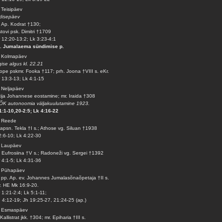
 Teisipäev
disepäev
 Ap. Kodrat †130;
tovi psk. Dimitri †1709
 12:20-13:2; Lk 3:23-4:1
j. Jumalaema sündimise p.
. Kolmapäev
ise algus kl. 22.21
ope pskmr. Fooka †117; prh. Joona †VIII s. eKr.
 13:3-13; Lk 4:1-15
 Neljapäev
tija Johannese eostamine; mr. Iraida †308
K autonoomia väljakuulutamine 1923.
1:1-10,20-2:5; Lk 4:16-22
. Reede
 apsn. Tekla †I s.; Athose vg. Siluan †1938
2:6-10; Lk 4:22-30
. Laupäev
 Eufrosiina †V s.; Radoneži vg. Sergei †1392
 4:1-5; Lk 4:31-36
. Pühapäev
 pp. Ap. ev. Johannes Jumalasõnaõpetaja †II s.
v. HE Mk 16:9-20.
 1:21-2:4; Lk 5:1-11;
 4:12-19; Jh 19:25-27, 21:24-25 (ap.)
. Esmaspäev
 Kallistrat jkk. †304; mr. Epiharia †III s.