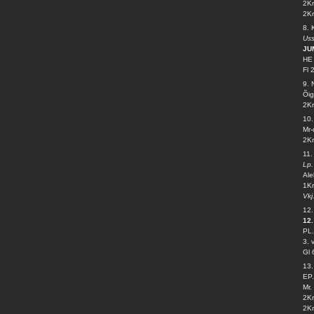
2Kr
2Kr
8.
Uss
JU
HE 
Fl 
9. 
Õig
2Kr
10
Mr-
2Kr
11.
Lp.
Ale
1Kr
Vkj
12
12.
PL.
3. 
Gl 
13
EP.
Mr.
2Kr
2Kr