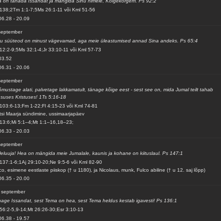
 on tänada Issandat ja mängida Sinu nimele, Kõigekõrgem. Ps 92:2
138;2Tm 1:1-7;5Ms 26:1-11 või Kml 51-56
06.28
-
20.09
september
u süüteod on minust vägevamad, aga meie üleastumised annad Sina andeks. Ps 65:4
12:2-9;5Ms 32:1-4;Jr 33:10-11 või Kml 57-73
03.52
06.31
-
20.06
september
mustage alati, palvetage lakkamatult, tänage kõige eest - sest see on, mida Jumal teilt tahab
suses Kristuses! 1Ts 5:16-18
103:6-13;Fm 1-22;Fl 4:15-23 või Kml 74-81
tsi Maarja sündimine, ussimaarjapäev
13:6;Mi 5:1–4;Mt 1:1–16,18–23;
06.33
-
20.03
september
leluuja! Hea on mängida meie Jumalale, kaunis ja kohane on kiituslaul. Ps 147:1
137:1-6;1Aj 29:10-20;Ne 9:5-6 või Kml 82-90
co, esimene eestlaste piiskop († u 1180), ja Nicolaus, munk, Fulco abiline († u 12. saj lõpp)
06.35
-
20.00
 september
age Issandat, sest Tema on hea, sest Tema heldus kestab igavesti! Ps 136:1
56:2-5,9-14;Mt 26:26-30;Esr 3:10-13
06.38
-
19.57