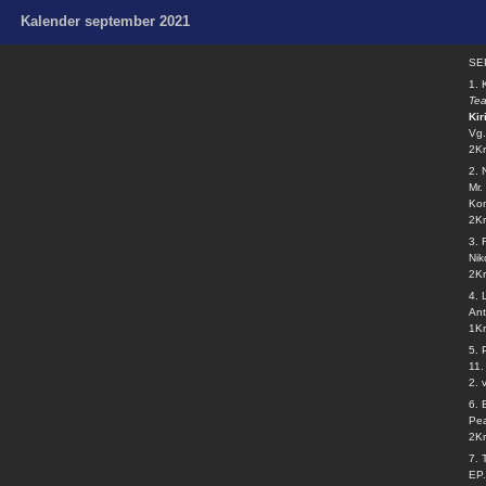
Kalender september 2021
SE
1.
Te
Kir
Vg.
2Kr
2. 
Mr.
Kon
2Kr
3.
Nik
2Kr
4. 
Ant
1Kr
5.
11.
2. 
6.
Pea
2Kr
7. 
EP.