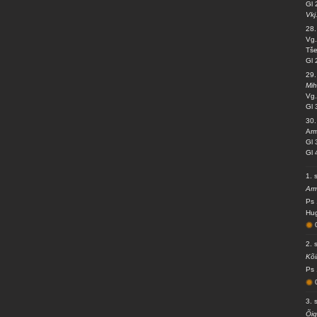
Gl 
Vkj
28.
Vg.
Tše
Gl 
29
Mih
Vg.
Gl 
30.
Arm
Gl 
Gl 
1. 
Arm
Ps 
Hug
2. 
Kõi
Ps 
3. 
Õig