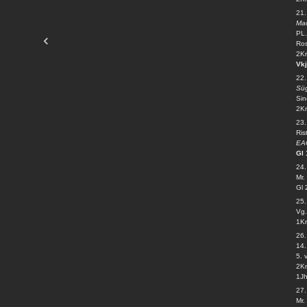
21.
Ma
PL.
Ros
2Kr
Vk
22
Süg
Sin
2Kr
23.
Ris
EAÕ
Gl 
24
Mr.
Gl 
25
Vg.
1Kr
26
14.
5. 
2Kr
1Jh
27
Mr.