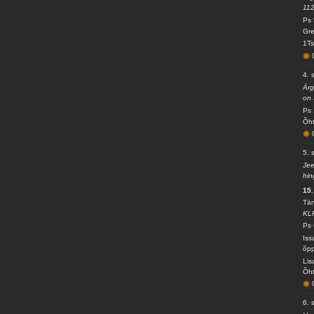
112
Ps 
Gre
1Ts
4. 
Ärg
on 
Ps 
Õht
5. 
Jee
hin
15.
Tän
KL
Ps 
Iss
õpp
Lis
Õht
6. 