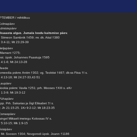
PTEMBER / mihklikuu
 Kolmapäev
admistepäev
ikuaasta algus. Jumala loodu kaitsmise päev.
 Siimeon Sambnik †459; mr. dk. Aital †380
 3:4-11; Mt 23:29-39
Neljapäev
 Mamant †275;
st. üpsk. Johannes Paastuja †595
 4:1-6; Mt 24:13-28
 Reede
omeedia pskmr. Antim †302; vg. Teoktist †467; dk-ss Fiiva †I s.
 4:13-18; Mt 24:27-33,42-51
Laupäev
iookia pskmr. Vavila †251; prh. Mooses †XIII s. eKr
 1:3-9; Mt 19:3-12
 Pühapäev
 pp. Prh. Sakarias ja õigl Eliisabet †I s.
v. Jh 21:15-25. 1Kr 9:2-12; Mt 18:23-35
 Esmaspäev
ingel Miikaeli imetegu Kolossas IV s.
 5:10-15; Mk 1:9-15
Teisipäev
 Mr. Sooson †304; Novgorodi üpsk. Joann †1186