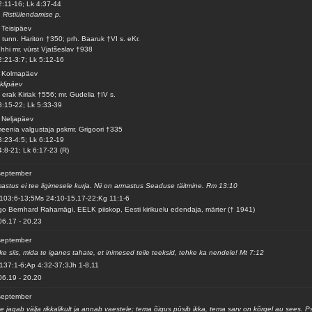
2:11-16; Lk 4:37-44
. Ristiülendamise p.
 Teisipäev
 tunn. Hariton †350; prh. Baaruk †VI s. eKr.
hhi mr. vürst Vjatšeslav †938
2:21-3:7; Lk 5:12-16
. Kolmapäev
klipäev
 erak Kiriak †556; mr. Gudelia †IV s.
3:15-22; Lk 5:33-39
 Neljapäev
eenia valgustaja pskmr. Grigoori †335
3:23-4:5; Lk 6:12-19
4:8-21; Lk 6:17-23 (R)
september
astus ei tee ligimesele kurja. Nii on armastus Seaduse täitmine. Rm 13:10
103:6-13;5Ms 24:10-15,17-22;Kg 11:1-6
o Bernhard Rahamägi, EELK piiskop, Eesti kirikuelu edendaja, märter († 1941)
06.17
-
20.23
september
ke siis, mida te iganes tahate, et inimesed teile teeksid, tehke ka nendele! Mt 7:12
137:1-6;Ap 4:32-37;3Jh 1-8,11
06.19
-
20.20
september
e jagab välja rikkalikult ja annab vaestele; tema õigus püsib ikka, tema sarv on kõrgel au sees. P