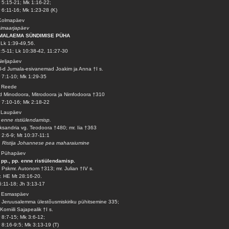
 5:15-21; Mk 1:16-22;
 6:11-16; Mk 1:23-28 (K)
 Kolmapäev
imaarjapäev
MALAEMA SÜNDIMISE PÜHA
Lk 1:39-49,56.
2:5-11; Lk 10:38-42, 11:27-30
Neljapäev
l-d Jumala-esivanemad Joakim ja Anna †I s.
 7:1-10; Mk 1:29-35
. Reede
d Minodoora, Mitrodoora ja Nimfodoora †310
 7:10-16; Mk 2:18-22
 Laupäev
 enne ristiülendamisp.
ksandria vg. Teodoora †480; mr. Iia †363
 2:6-9; Mt 10:37-11:1
. Ristija Johannese pea maharaiumine
. Pühapäev
 pp., pp. enne ristiülendamisp.
 Pskmr. Autonom †313; mr. Julian †IV s.
v. HE Mt 28:16-20.
6:11-18; Jh 3:13-17
. Esmaspäev
 Jeruusalemma ülestõusmiskiriku pühitsemine 335;
 Korniili Sajapealik †I s.
 8:7-15; Mk 3:6-12;
 8:16-9:5; Mk 3:13-19 (T)