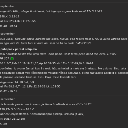
 september
suge läbi kõik, pidage kinni heast, hoiduge igasuguse kurja eest! 1Ts 5:21-22
148;Kl 3:12-17;
ul: Ps 22:24-32;Lk 1:53-55
06.40
-
19.54
 september
sus ütleb: "Koguge endile aardeid taevasse, kus koi ega rooste neid ei riku ja kuhu vargad sisse 
ra ega varasta! Sest kus su aare on, seal on ka su süda." Mt 6:20-21
 pühapäev pärast nelipüha
ala hoolitsus
Heitke kõik oma mure Tema peale, sest Tema peab hoolt teie eest. 1Pt 5:7
PR 357
86:1,3-7;2Ms 16:11-19,31,35;Ap 20:32-35 või 1Tm 6:17-19;Mt 6:19-24
geväeline, igavene Jumal, kes Sa meid hädas hoiad ja meie elu õnnistad. Me palume Sind, aita
 halastuse pärast meil kõiki maiseid varasid nõnda kasutada, et me taevaseid aardeid ei kaotaks
a palume Jeesuse Kristuse, Sinu Poja, meie Issanda läbi.
alugemine: Trk 18:3-4, 6-9
ul: Ps 98:1-9;Tn 12:1;Ps 22:24-32;Lk 1:53-55
06.42
-
19.51
 september
da Issanda peale oma koorem, ja Tema hoolitseb sinu eest! Ps 55:23
138;2Ts 3:6-13;Km 18:1-6
annes Chrysostomos, Konstantinoopoli piiskop, kirikuisa († 407)
1:4-10;Lk 21:12-15;
23.39