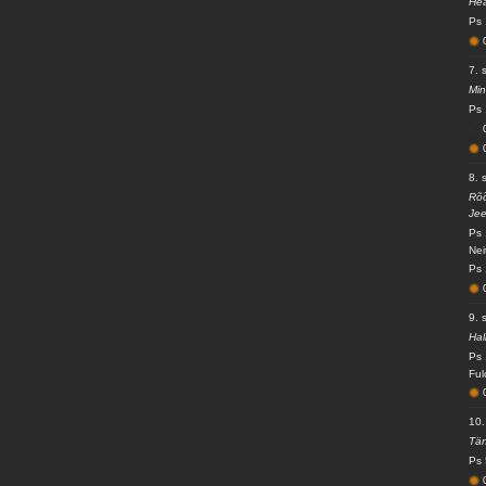
Hea
Ps 
7. 
Min
Ps 
8. 
Rõõ
Jee
Ps 
Nei
Ps 
9. 
Hal
Ps 
Ful
10.
Tän
Ps 